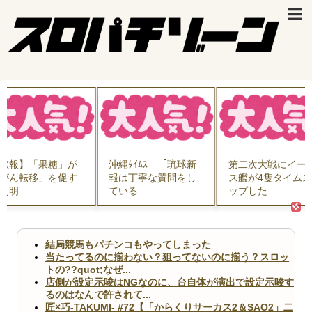
悲報】「果糖」が
沖縄ﾀｲﾑｽ 「琉球新
第二次大戦にイー
がん転移」を促す
報は丁寧な質問をし
ス艦が4隻タイム
判明...
ている...
ップした...
結局競馬もパチンコもやってしまった
当たってるのに揃わない？狙ってないのに揃う？スロッ
トの??quot;なぜ...
店側が設定示唆はNGなのに、台自体が演出で設定示唆す
るのはなんで許されて...
匠×巧-TAKUMI- #72【「からくりサーカス2＆SAO2」二