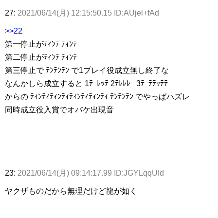
27:
2021/06/14(月) 12:15:50.15 ID:AUjel+fAd
>>22
第一停止がﾃｨﾝﾃ ﾃｨﾝﾃ
第二停止がﾃｨﾝﾃ ﾃｨﾝﾃ
第三停止で ﾃﾝﾃﾝﾃﾝ で1プレイ役成立無し終了な
なんかしら成立すると 1ﾃｰﾚｯﾃ 2ﾃﾚﾚﾚｰ 3ﾃｰﾃﾃｯﾃﾃｰ
からの ﾃｨﾝﾃｨﾃｨﾝﾃｨﾃｨﾝﾃｨﾃｨﾝﾃｨ ﾃﾝﾃﾝﾃﾝ でやっぱハズレ
同時成立役入賞でオバケ出現音
23:
2021/06/14(月) 09:14:17.99 ID:JGYLqqUId
ヤクザものだから無理だけど龍が如く