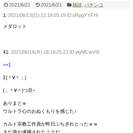
2021/6/21
2021/6/21
雑談
,
パチンコ
1:
2021/06/13(日) 22:18:05.19 ID:xRpgYYFHr
Powered by livedoor 相互RSS
メダロット
41:
2021/06/14(月) 18:19:25.23 ID:ytyMCwVi0
>>1
Σ(＾∀＾；)
(；＾∀＾)つ旦~
ありまとｗ
ウルトラ心のおぬくもりを感じた♪
カルト宗教工作員が昨日ぶちぎれとったｗｗ
また誰か逮捕されたようだ