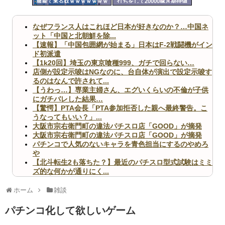
服着て来る奴ｗｗｗｗｗｗｗ
打ちをして20000稼ぎ期待値
ツー
ｗｗｗｗｗ
稼働をして27000円失う
ル
なぜフランス人はこれほど日本が好きなのか？…中国ネ
ット「中国と北朝鮮を除...
【速報】「中国包囲網が始まる」日本はF-2戦闘機がイン
ド初派遣
【1k20回】埼玉の東京喰種999、ガチで回らない…
店側が設定示唆はNGなのに、台自体が演出で設定示唆す
るのはなんで許されて...
【うわっ…】専業主婦さん、エグいくらいの不倫が子供
にガチバレした結果…
【驚愕】PTA会長「PTA参加拒否した親へ最終警告。こ
うなってもいい？」...
大阪市宗右衛門町の違法パチスロ店「GOOD」が摘発
大阪市宗右衛門町の違法パチスロ店「GOOD」が摘発
パチンコで人気のないキャラを青色担当にするのやめろ
や
【北斗転生2も落ちた？】最近のパチスロ型式試験はミミ
ズ的な何かが通りにく...
無職のパチンコカス(22)なんやが、ワイの人生どれくら
いヤバいか教えて？...
ホーム
雑談
AngelBeats!とかいうクソアニメの思い出ｗｗｗ
パチンコ化して欲しいゲーム