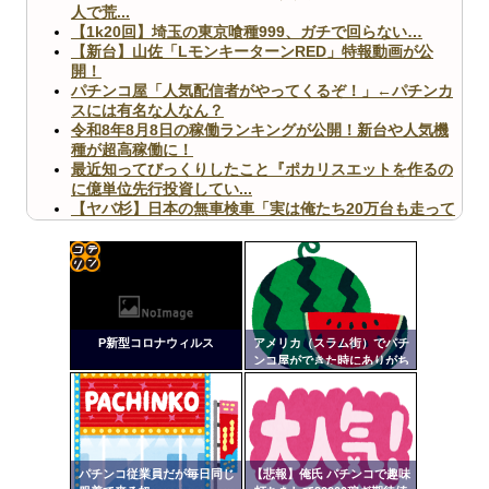
人で荒...
【1k20回】埼玉の東京喰種999、ガチで回らない…
【新台】山佐「LモンキーターンRED」特報動画が公
開！
パチンコ屋「人気配信者がやってくるぞ！」←パチンカ
スには有名な人なん？
令和8年8月8日の稼働ランキングが公開！新台や人気機
種が超高稼働に！
最近知ってびっくりしたこと『ポカリスエットを作るの
に億単位先行投資してい...
【ヤバ杉】日本の無車検車「実は俺たち20万台も走って
ますｗ」←これどうす...
【閲覧注意】俺が近くにいると機械が壊れるんだけどさ
【画像】ペプシコーラ社、「こういうのでいいんだよ」
な新商品を発売
コテ
リン
P新型コロナウィルス
アメリカ（スラム街）でパチ
- 固
ンコ屋ができた時にありがち
な事ｗｗｗｗｗｗｗｗｗｗｗ
定リ
ｗｗｗｗｗｗｗ
Powered by livedoor 相互RSS
ンク
自動
更新
パチンコ従業員だが毎日同じ
【悲報】俺氏 パチンコで趣味