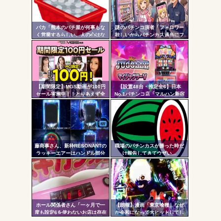
自動
Powered by livedoor 相互RSS
更新
バカ「熊本のパチ屋が何事もな
謎のパチンコ演者「フォロワー
く営業するらしい。人の心はな
欲しいからパチンカス適当にフ
ツー
いのか」←なんでも自粛させた
ォローしよう」「フォロー返し
がるヤツって害悪だよな
て来ないやつリムろ」←これで
ル
何回もフォローしてくるのウザ
がられてますよ
【期間限定】MGS動画が100円
【設置48台・推定全6】日本
セール実施中！！とりあえず全
No.1パチンコ店「マルハン新宿
部買うやろｗｗｗｗｗ
東宝ビル店」のマイジャグラ
ー、とんでもない事になるｗｗ
ｗｗｗ
藤商事さん、新枠RESONANTの
職場のパチンカスが勝った時だ
ラッキーエアーはハンドル部分
け報告してきてウザい…
からのみで枠上部からの風は無
い模様。ヅラに配慮したか？
ホール関係者さん「一ヶ月で一
【朗報】漫画「東京喰種」なぜ
度も設定6を使わないお店は存在
か令和になって大ヒットしてし
しないと思っています。6使った
まうｗｗｗ