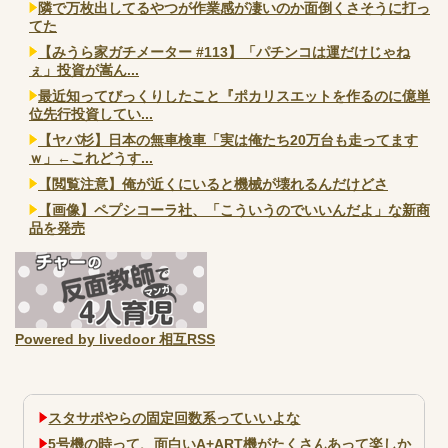
隣で万枚出してるやつが作業感が凄いのか面倒くさそうに打っ
てた
【みうら家ガチメーター #113】「パチンコは運だけじゃね
ぇ」投資が嵩ん...
最近知ってびっくりしたこと『ポカリスエットを作るのに億単
位先行投資してい...
【ヤバ杉】日本の無車検車「実は俺たち20万台も走ってます
ｗ」←これどうす...
【閲覧注意】俺が近くにいると機械が壊れるんだけどさ
【画像】ペプシコーラ社、「こういうのでいいんだよ」な新商
品を発売
Powered by livedoor 相互RSS
スタサポやらの固定回数系っていいよな
5号機の時って、面白いA+ART機がたくさんあって楽しか