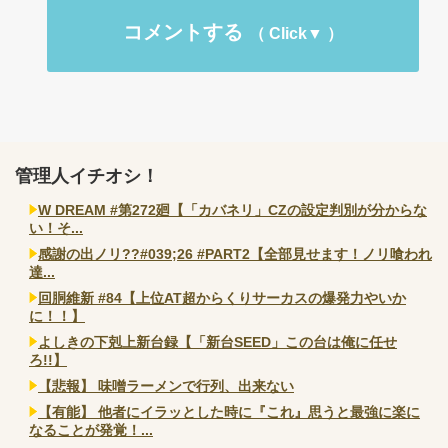
コメントする
管理人イチオシ！
W DREAM #第272廻【「カバネリ」CZの設定判別が分からな
い！そ...
感謝の出ノリ??#039;26 #PART2【全部見せます！ノリ喰われ
達...
回胴維新 #84【上位AT超からくりサーカスの爆発力やいか
に！！】
よしきの下剋上新台録【「新台SEED」この台は俺に任せ
ろ!!】
【悲報】 味噌ラーメンで行列、出来ない
【有能】 他者にイラッとした時に『これ』思うと最強に楽に
なることが発覚！...