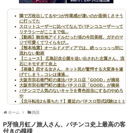
た。。。
列作ってるやつらの底辺感
ツー
ww
ル
隣で万枚出してるやつが作業感が凄いのか面倒くさそう
に打ってた
スロットユーザーに比べてなんでパチンコユーザーって
リテラシーがここまで低...
【動画】御当地アイドルだった頃の今田美桜、ガチのマ
ジで可愛くてワイらをび...
【熊本地震】オールドメディアでは、絶っっっっっ対に
流れない動画
【ニュース】 広島記念公園を追い出された左翼さん、流
石にキモすぎて炎上
【画像】恋する女さん、ネット民が驚愕する大変身を遂
げてしまう←コレは凄過...
大阪市宗右衛門町の違法パチスロ店「GOOD」が摘発
大阪市宗右衛門町の違法パチスロ店「GOOD」が摘発
パチンコで人気のないキャラを青色担当にするのやめろ
や
【北斗転生2も落ちた？】最近のパチスロ型式試験はミミ
ズ的な何かが通りにく...
無職のパチンコカス(22)なんやが、ワイの人生どれくら
ホーム
雑談
いヤバいか教えて？...
AngelBeats!とかいうクソアニメの思い出ｗｗｗ
P牙狼月虹ノ旅人さん、パチンコ史上最高の客
付きの模様