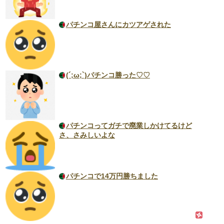
パチンコ屋さんにカツアゲされた
(´;ω;`)パチンコ勝った♡♡
パチンコってガチで廃業しかけてるけど
さ、さみしいよな
パチンコで14万円勝ちました