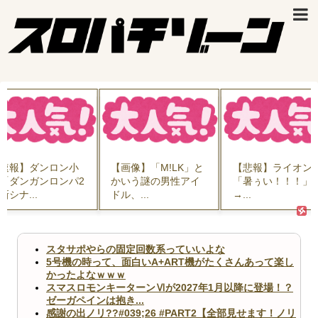
【画像】「M!LK」と
【悲報】ライオン
【画像】伝説の
かいう謎の男性アイ
「暑ぅい！！！」
漫画「特防戦隊
ドル、...
→...
ナレンジャ...
スタサポやらの固定回数系っていいよな
5号機の時って、面白いA+ART機がたくさんあって楽し
かったよなｗｗｗ
スマスロモンキーターンⅥが2027年1月以降に登場！？
ゼーガペインは抱き...
感謝の出ノリ??#039;26 #PART2【全部見せます！ノリ