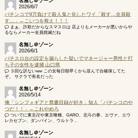
名無し＠ゾーン
2026/6/7
パチンコで9万負けて殺人鬼と化したワイ「殺す…全員殺
Powered by livedoor 相互RSS
す…」←こいつを救え！！！
まぁ、詐欺だからなスマスロは 店よりもメーカーが悪いからや
るならメーカー全員焼滅だね
名無し＠ゾーン
2026/6/1
パチスロ台の設定を漏らした疑いでマネージャー男性と打
ち子の女性を逮捕 山口県
３回な訳ないww この女毎日朝早くから並んで台確保してた
ぞ。 サクラで有名だった
名無し＠ゾーン
2026/5/14
俺「シンフォギアと禁書目録が好き」知人「パチンコのや
つだ！！」←これやめろ
ついでに東京卍や東京喰種、GARO、北斗の拳、エヴァ、エウ
レカセブン、ダンバイン、ウルトラ...
名無し＠ゾーン