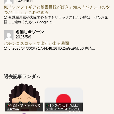
2026/5/14
俺「シンフォギアと禁書目録が好き」知人「パチンコのや
つだ！！」←これやめろ
夜魅館東京や大阪で心も体もリラックスしたい時は、ぜひお気
軽にご連絡ください Googleで...
名無し＠ゾーン
2026/5/9
パチンコスロットで出汁が出る瞬間
8: 2026/04/30(木) 17:44:48.16 ID:2mGa9Mcq0 先読...
過去記事ランダム
今どきパチンコハマって
オンラインカジノは全力
る奴www
で封じにかかったのにパチ
ンコはいつまでも黙認状態