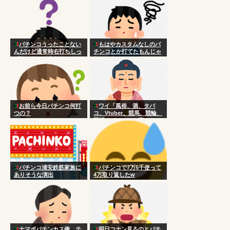
なのはなんで？
パチンコうったことない
もはやカスタムなしのパ
んだけど通常時右打ちしっ
チンコとか打てたもんじゃ
ぱなしだとどうなるの？
ないのよ
お前ら今日パチンコ何打
ワイ「風俗、酒、タバ
つの？
コ、Vtuber、競馬、競輪、
競艇、パチンコ、宝くじ一
切やりません興味ありませ
ん」
パチンコ浦安鉄筋家族に
パチンコで7万5千使って
ありそうな演出
4万取り返したw
ナマポパチンカス俺、テ
明日コナン見るのとパチ