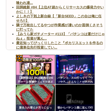
喰われ達...
回胴維新 #84【上位AT超からくりサーカスの爆発力やい
かに！！】
よしきの下剋上新台録【「新台SEED」この台は俺に任
せろ!!】
隣で万枚出してるやつが作業感が凄いのか面倒くさそう
に打ってた
【みうら家ガチメーター #113】「パチンコは運だけじゃ
ねぇ」投資が嵩ん...
最近知ってびっくりしたこと『ポカリスエットを作るの
に億単位先行投資してい...
【ヤバ杉】日本の無車検車「実は俺たち20万台も走って
ますｗ」←これどうす...
【閲覧注意】俺が近くにいると機械が壊れるんだけどさ
【画像】ペプシコーラ社、「こういうのでいいんだよ」
コテ
な新商品を発売
リン
【期間限定】MGS動画が100
パチンコ、スロ打ってて「ウ
- 固
円セール実施中！！とりあえ
ソやろ…こんなことが許され
ず全部買うやろｗｗｗｗｗ
ていいのか！？」って思った
定リ
こと
ンク
Powered by livedoor 相互RSS
自動
更新
新台入れ替えが月１になっ
朝からパチンコ屋に並んで行