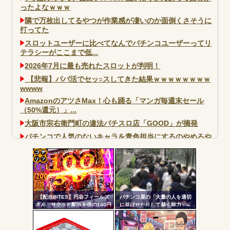
ったよなｗｗｗ
隣で万枚出してるやつが作業感が凄いのか面倒くさそうに
打ってた
スロットユーザーに比べてなんでパチンコユーザーってリ
テラシーがここまで低...
2026年7月に最も売れたスロットが判明！
【悲報】パパ活でセッ○スしてきた結果ｗｗｗｗｗｗｗｗ
wwww
AmazonのアツさMax！心も踊る「マンガ毎週末セール
（50%還元）」...
大阪市宗右衛門町の違法パチスロ店「GOOD」が摘発
パチンコで人気のないキャラを青色担当にするのやめろや
ワイ、パチンコ屋店員の目の前で会員カードを握り潰し
「今までありがとう」と...
コテ
無職のパチンコカス(22)なんやが、ワイの人生どれくらい
ヤバいか教えて？...
リン
AngelBeats!とかいうクソアニメの思い出ｗｗｗ
【配当BITES】円谷フィールズ
パチンコ屋の「大量の人を適切
- 固
さん、サクッと配当を倍の140円
に並ばせたりして裁く能力」←
に爆上げ。ストップ高へ【株価
これガチで凄いよなｗｗｗ
定リ
飛行隊】
ンク