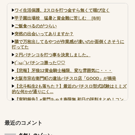
事がない店長も存在しないと思
う」←これガチ?！
ワイ生活保護、2スロを打つ金すら無くて咽び泣く
甲子園出場校 猛暑と資金難に苦しむ [8/8]
ご飯食べるのがつらい
突然の出会いってありますか？
隣で万枚出してるやつが作業感が凄いのか面倒くさそうに
打ってた
２円パチンコを打つ事を決意しました。
(´;ω;`)パチンコ勝った♡♡
【悲報】牙狼12黄金騎士極限、変な雰囲気に・・・
大阪市宗右衛門町の違法パチスロ店「GOOD」が摘発
【北斗転生2も落ちた？】最近のパチスロ型式試験はミミズ
的な何かが通りにく...
【実戦報告】e黄門ちゃま寿限無 初日の評判まとめ！コン
プ報告あり！弱予告...
アズールレーン スロット評価はコイン持ちの悪い疑似ボ天
井の軽い絆？
最近のコメント