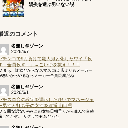
陽炎を選ぶ男いない説
最近のコメント
名無し＠ゾーン
2026/6/7
パチンコで9万負けて殺人鬼と化したワイ「殺
す…全員殺す…」←こいつを救え！！！
まぁ、詐欺だからなスマスロは 店よりもメーカー
が悪いからやるならメーカー全員焼滅だね
名無し＠ゾーン
2026/6/1
パチスロ台の設定を漏らした疑いでマネージャ
ー男性と打ち子の女性を逮捕 山口県
３回な訳ないww この女毎日朝早くから並んで台確
保してたぞ。 サクラで有名だった
名無し＠ゾーン