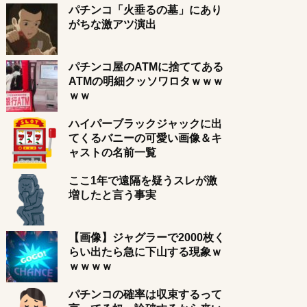
パチンコ「火垂るの墓」にあり
がちな激アツ演出
パチンコ屋のATMに捨ててある
ATMの明細クッソワロタｗｗｗ
ｗｗ
ハイパーブラックジャックに出
てくるバニーの可愛い画像＆キ
ャストの名前一覧
ここ1年で遠隔を疑うスレが激
増したと言う事実
【画像】ジャグラーで2000枚く
らい出たら急に下山する現象ｗ
ｗｗｗｗ
パチンコの確率は収束するって