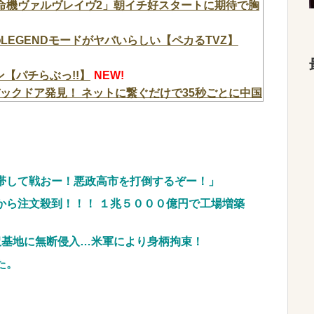
L革命機ヴァルヴレイヴ2」朝イチ好スタートに期待で胸
プのLEGENDモードがヤバいらしい【ペカるTVZ】
【パチらぶっ!!】
NEW!
ックドア発見！ ネットに繋ぐだけで35秒ごとに中国
締め出しｗｗｗ
NEW!
重視し供給連鎖から中国系を完全排除へ 供給業者に
に関わらせないこと」「中国...
NEW!
、新党「いのちの党」爆誕！！！うおおおおおおお
帯して戦おー！悪政高市を打倒するぞー！」
から注文殺到！！！ １兆５０００億円で工場増築
愛過ぎてワイらにブッ刺さりまくりw w w w w
沢基地に無断侵入…米軍により身柄拘束！
ントから性被害！？←コレマジならヤバくねーか？
た。
斉藤慎二被告に懲役7年の求刑←これ…
NEW!
料理人、現る！！←コレはセクシー過ぎてワイらに