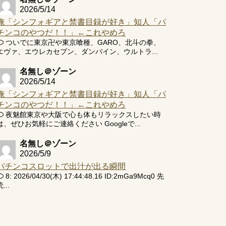
2026/5/14
俺「シンフォギアと禁書目録が好き」知人「パ
チンコのやつだ！！」←これやめろ
ついでに東京卍や東京喰種、GARO、北斗の拳、
エヴァ、エウレカセブン、ダンバイン、ウルトラ...
名無し＠ゾーン
2026/5/14
俺「シンフォギアと禁書目録が好き」知人「パ
チンコのやつだ！！」←これやめろ
夜魅館東京や大阪で心も体もリラックスしたい時
は、ぜひお気軽にご連絡ください Googleで...
名無し＠ゾーン
2026/5/9
パチンコスロットで出汁が出る瞬間
8: 2026/04/30(木) 17:44:48.16 ID:2mGa9Mcq0 先
...