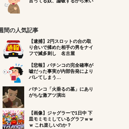
言ってる奴、論破するから来い
週間の人気記事
【逮捕】2円スロットの台の取
り合いで揉めた相手の男をナイ
フで滅多刺し 名古屋
【悲報】パチンコの完全確率が
嘘だった事実が内部告発により
バレてしまう…
パチンコ「火垂るの墓」にあり
がちな激アツ演出
【画像】ジャグラーで1日中 下
皿モミモミしているグラフｗｗ
ｗ これ楽しいのか？