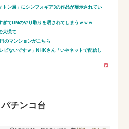
w
NEW!
ィトン展」にシンフォギア3の作品が展示されてい
車のレンタル 五所川原 青森
すぎてDMのやり取りを晒されてしまうｗｗｗ
JpnI) Part6 みんなの予想
で大慌て
億円のマンションがこちら
レビないですｗ」NHKさん「いやネットで配信し
うパチンコ台