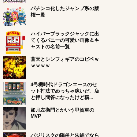
パチンコ化したジャンプ系の版
権一覧
ハイパーブラックジャックに出
てくるバニーの可愛い画像＆キ
ャストの名前一覧
蒼天とシンフォギアのコピペｗ
ｗｗｗｗ
4号機時代ドラゴンエースのセ
ット打法でめっちゃ稼いだ。店
と押し問答になったけど構...
如月左衛門とかいう甲賀軍の
MVP
バジリスクの陽炎と朱絹でなら