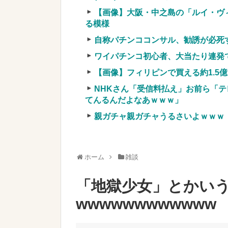
ブッ刺さりまくりw w w w w w w w 
【画像】大阪・中之島の「ルイ・ヴ
実質確率という罠
る模様
車上のテントでキャンプ 民泊施設が
自称パチンココンサル、勧誘が必死
【競馬・難解】6/30(水)第44回帝王賞(
名機が生まれなかった悲しい枠
ワイパチンコ初心者、大当たり連発
【画像】フィリピンで買える約1.5
NHKさん「受信料払え」お前ら「テ
てんるんだよなあｗｗｗ」
親ガチャ親ガチャうるさいよｗｗｗ
Powered by livedoor 相互RSS
ホーム
雑談
「地獄少女」とかい
wwwwwwwwwwww