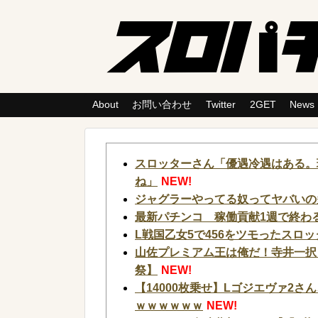
About
お問い合わせ
Twitter
2GET
News
スロッターさん「優遇冷遇はある。
ね」
NEW!
ジャグラーやってる奴ってヤバいの
最新パチンコ 稼働貢献1週で終わる
L戦国乙女5で456をツモったスロ
山佐プレミアム王は俺だ！寺井一択
祭】
NEW!
【14000枚乗せ】Lゴジエヴァ2
ｗｗｗｗｗｗ
NEW!