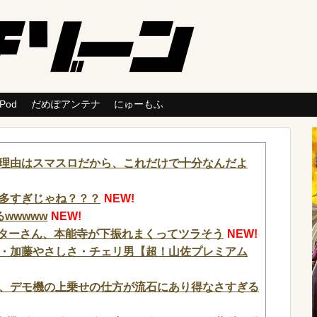
 Pod
だめぽアンテナ
にゅーもふ
理由はスマスロだから、これだけで十分なんだよ
多すぎじゃね？？？
NEW!
wwwww
NEW!
ッターさん、本能寺が下振れまくってツラそう
NEW!
・加藤やさしさ・チェリ男【超！山佐プレミアム
さん、デモ機の上乗せの仕方が流石にあり得なさすぎる