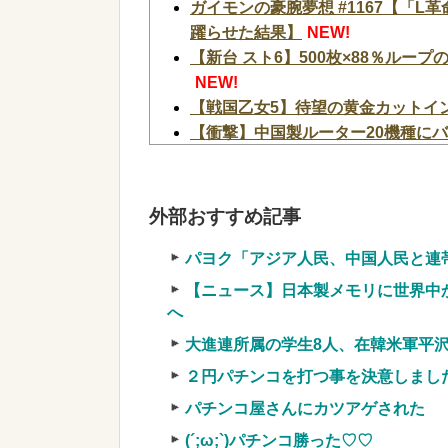
ガイモンの豪腕夢想 #1167【「
躍らせた結果】
NEW!
【新台 スト6】500枚×88％ルー
NEW!
【戦国乙女5】待望の黄金カットイン
【衝撃】中国製ルーター20機種にバ
のサーバーと通信
NEW!
ヨーロッパが中国製メガソーラーを
SpaceX、米国防関連技術保護を
外部おすすめ記事
「中国籍人員をSpaceX向けの生産
【超絶朗報】「れいわ新選組」改め
パヨク「アジア人民、中国人民と連
お
NEW!
【ニュース】日本製メモリに世界中
【画像】令和最新版のあのちゃん、可
へ
w
NEW!
大進連所属の学生8人、在韓米軍平
【速報】NHK職員が番組出演タレ
２円パチンコを打つ事を決意しまし
NEW!
【緊急】お笑いジャングルポケット
パチンコ屋さんにカツアゲされた
【画像】タトゥーだらけの美人海鮮
(´;ω;`)パチンコ勝った♡♡