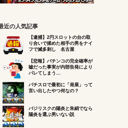
最近の人気記事
【逮捕】2円スロットの台の取
り合いで揉めた相手の男をナイ
フで滅多刺し 名古屋
【悲報】パチンコの完全確率が
嘘だった事実が内部告発により
バレてしまう…
パチスロで最初に「発展」って
言い出したやつ何なの？
バジリスクの陽炎と朱絹でなら
陽炎を選ぶ男いない説