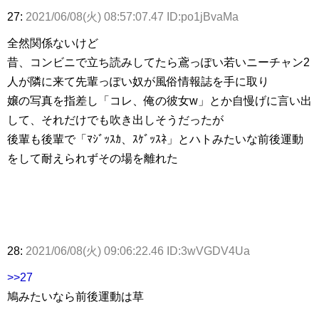
27:
2021/06/08(火) 08:57:07.47 ID:po1jBvaMa
全然関係ないけど
昔、コンビニで立ち読みしてたら鳶っぽい若いニーチャン2
人が隣に来て先輩っぽい奴が風俗情報誌を手に取り
嬢の写真を指差し「コレ、俺の彼女w」とか自慢げに言い出
して、それだけでも吹き出しそうだったが
後輩も後輩で「ﾏｼﾞｯｽｶ、ｽｹﾞｯｽﾈ」とハトみたいな前後運動
をして耐えられずその場を離れた
28:
2021/06/08(火) 09:06:22.46 ID:3wVGDV4Ua
>>27
鳩みたいなら前後運動は草