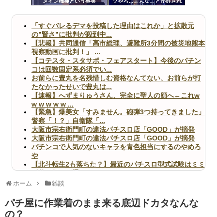
メイン機種という事実
ソやろ…こんなことが許され
ツー
ていいのか！？」って思った
こと
ル
「すぐバレるデマを投稿した理由はこれか」と拡散元
の”賢さ”に批判が殺到中...
【悲報】共同通信「高市総理、避難所3分間の被災地熊本
視察動画に批判！」 ...
【コテスタ・スタサポ・フェアスタート】今後のパチン
コは回数固定系必須でい...
お前らに豊丸を名残惜しむ資格なんてない、お前らが打
たなかったせいで豊丸は...
【速報】へずまりゅうさん、完全に聖人の顔へ←これw
w w w w w ...
【緊急】爆美女「すみません。砲弾3つ持ってきました」
警察「！？」自衛隊「...
大阪市宗右衛門町の違法パチスロ店「GOOD」が摘発
大阪市宗右衛門町の違法パチスロ店「GOOD」が摘発
パチンコで人気のないキャラを青色担当にするのやめろ
や
【北斗転生2も落ちた？】最近のパチスロ型式試験はミミ
ズ的な何かが通りにく...
無職のパチンコカス(22)なんやが、ワイの人生どれくら
ホーム
雑談
いヤバいか教えて？...
AngelBeats!とかいうクソアニメの思い出ｗｗｗ
パチ屋に作業着のまま来る底辺ドカタなんな
の？