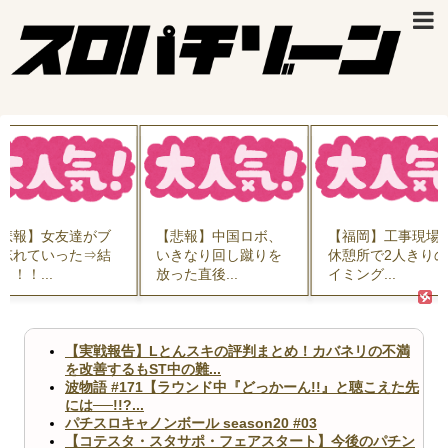
悲報】女友達がブ
【悲報】中国ロボ、
【福岡】工事現場
忘れていった⇒結
いきなり回し蹴りを
休憩所で2人きり
！！！...
放った直後...
イミング...
【実戦報告】Lとんスキの評判まとめ！カバネリの不満
を改善するもST中の難...
波物語 #171【ラウンド中『どっかーん!!』と聴こえた先
には──!!?...
パチスロキャノンボール season20 #03
【コテスタ・スタサポ・フェアスタート】今後のパチン