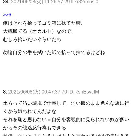
34:
2021/06/08(火) 11:26:57.29 ID:i32rmusI0
>>6
俺はそれを拾ってゴミ箱に捨てた時、
大概勝てる（オカルト）なので、
むしろ拾いたいぐらいだわ
勿論自分の手を拭いた紙で拾って捨てるけどね
8:
2021/06/08(火) 00:47:37.70 ID:RsnEsvcfM
土方って汚い環境で仕事して、汚い服のまま色んな店に行
くから嫌われてんだよな
それを恥と思わない＝自分を客観的に見られない奴が多い
からその他迷惑行為もできる
勉強しないとああなるんだよ！と言われるだけの事はある