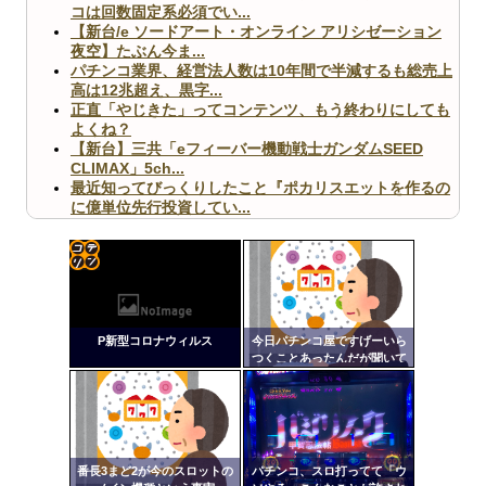
コは回数固定系必須でい...
【新台/e ソードアート・オンライン アリシゼーション
夜空】たぶん今ま...
パチンコ業界、経営法人数は10年間で半減するも総売上
高は12兆超え、黒字...
正直「やじきた」ってコンテンツ、もう終わりにしても
よくね？
【新台】三共「eフィーバー機動戦士ガンダムSEED
CLIMAX」5ch...
最近知ってびっくりしたこと『ポカリスエットを作るの
に億単位先行投資してい...
【ヤバ杉】日本の無車検車「実は俺たち20万台も走って
ますｗ」←これどうす...
【閲覧注意】俺が近くにいると機械が壊れるんだけどさ
【画像】ペプシコーラ社、「こういうのでいいんだよ」
コテ
な新商品を発売
リン
P新型コロナウィルス
今日パチンコ屋ですげーいら
- 固
つくことあったんだが聞いて
くれ
定リ
ンク
Powered by livedoor 相互RSS
自動
更新
番長3まど2が今のスロットの
パチンコ、スロ打ってて「ウ