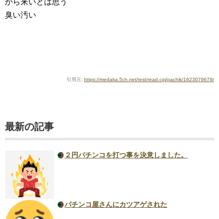
から来いとは思う
臭い汚い
引用元:
https://medaka.5ch.net/test/read.cgi/pachik/1623079679/
最新の記事
２円パチンコを打つ事を決意しました。
パチンコ屋さんにカツアゲされた