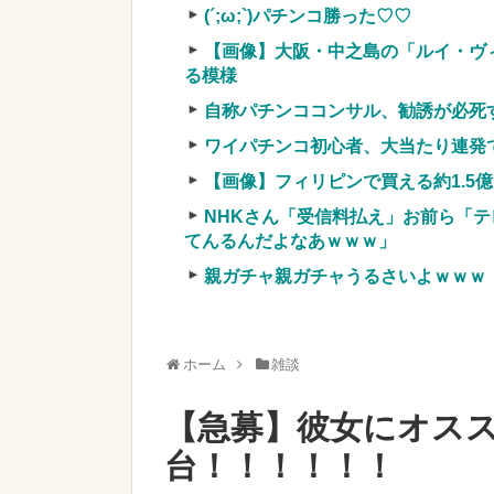
【競馬・難解】6/30(水)第44回帝王賞(
(´;ω;`)パチンコ勝った♡♡
名機が生まれなかった悲しい枠
【画像】大阪・中之島の「ルイ・ヴ
る模様
自称パチンココンサル、勧誘が必死
ワイパチンコ初心者、大当たり連発
Powered by livedoor 相互RSS
【画像】フィリピンで買える約1.5
NHKさん「受信料払え」お前ら「テ
てんるんだよなあｗｗｗ」
親ガチャ親ガチャうるさいよｗｗｗ
ホーム
雑談
【急募】彼女にオス
台！！！！！！