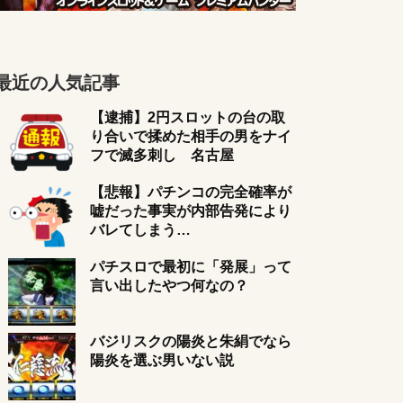
最近の人気記事
【逮捕】2円スロットの台の取
り合いで揉めた相手の男をナイ
フで滅多刺し 名古屋
【悲報】パチンコの完全確率が
嘘だった事実が内部告発により
バレてしまう…
パチスロで最初に「発展」って
言い出したやつ何なの？
バジリスクの陽炎と朱絹でなら
陽炎を選ぶ男いない説