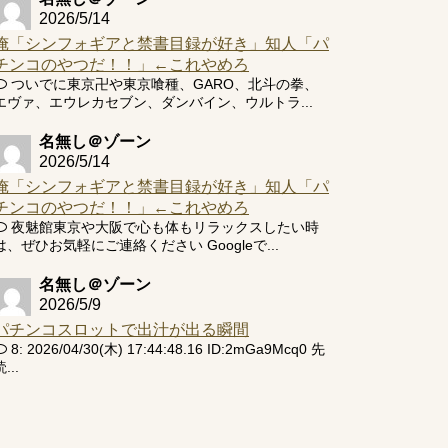
2026/5/14
俺「シンフォギアと禁書目録が好き」知人「パ
チンコのやつだ！！」←これやめろ
ついでに東京卍や東京喰種、GARO、北斗の拳、
エヴァ、エウレカセブン、ダンバイン、ウルトラ...
名無し＠ゾーン
2026/5/14
俺「シンフォギアと禁書目録が好き」知人「パ
チンコのやつだ！！」←これやめろ
夜魅館東京や大阪で心も体もリラックスしたい時
は、ぜひお気軽にご連絡ください Googleで...
名無し＠ゾーン
2026/5/9
パチンコスロットで出汁が出る瞬間
8: 2026/04/30(木) 17:44:48.16 ID:2mGa9Mcq0 先
...