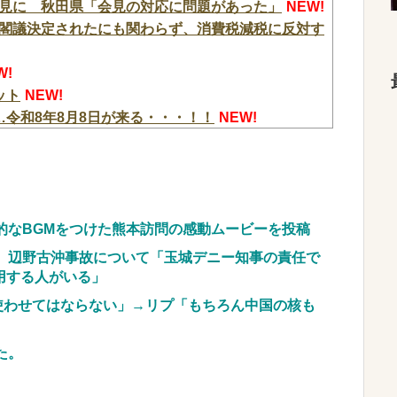
見に 秋田県「会見の対応に問題があった」
NEW!
閣議決定されたにも関わらず、消費税減税に反対す
W!
ット
NEW!
令和8年8月8日が来る・・・！！
NEW!
者」スペック詳細！ATは平均740枚が82.6％ルー
AO2、またガラスが粉々になる…
NEW!
らまさかの『こう』言われたんやがこれワイ詰み
的なBGMをつけた熊本訪問の感動ムービーを投稿
匂い」の正体、まさか分からないDTなんておらんよ
、辺野古沖事故について「玉城デニー知事の責任で
NEW!
用する人がいる」
御尊顔がこちら…
NEW!
使わせてはならない」→リプ「もちろん中国の核も
ブッ刺さりまくりと話題にw w w w w w w w
た。
車のレンタル 五所川原 青森