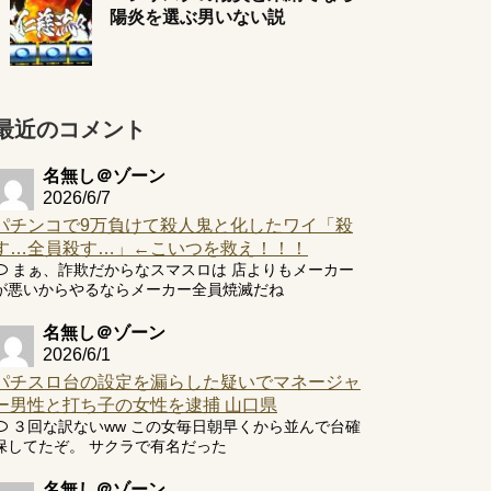
陽炎を選ぶ男いない説
最近のコメント
名無し＠ゾーン
2026/6/7
パチンコで9万負けて殺人鬼と化したワイ「殺
す…全員殺す…」←こいつを救え！！！
まぁ、詐欺だからなスマスロは 店よりもメーカー
が悪いからやるならメーカー全員焼滅だね
名無し＠ゾーン
2026/6/1
パチスロ台の設定を漏らした疑いでマネージャ
ー男性と打ち子の女性を逮捕 山口県
３回な訳ないww この女毎日朝早くから並んで台確
保してたぞ。 サクラで有名だった
名無し＠ゾーン