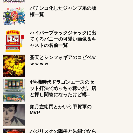
パチンコ化したジャンプ系の版
権一覧
ハイパーブラックジャックに出
てくるバニーの可愛い画像＆キ
ャストの名前一覧
蒼天とシンフォギアのコピペｗ
ｗｗｗｗ
4号機時代ドラゴンエースのセ
ット打法でめっちゃ稼いだ。店
と押し問答になったけど構...
如月左衛門とかいう甲賀軍の
MVP
バジリスクの陽炎と朱絹でなら