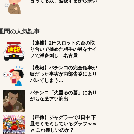
言ってる奴、論破するから来い
週間の人気記事
【逮捕】2円スロットの台の取
り合いで揉めた相手の男をナイ
フで滅多刺し 名古屋
【悲報】パチンコの完全確率が
嘘だった事実が内部告発により
バレてしまう…
パチンコ「火垂るの墓」にあり
がちな激アツ演出
【画像】ジャグラーで1日中 下
皿モミモミしているグラフｗｗ
ｗ これ楽しいのか？