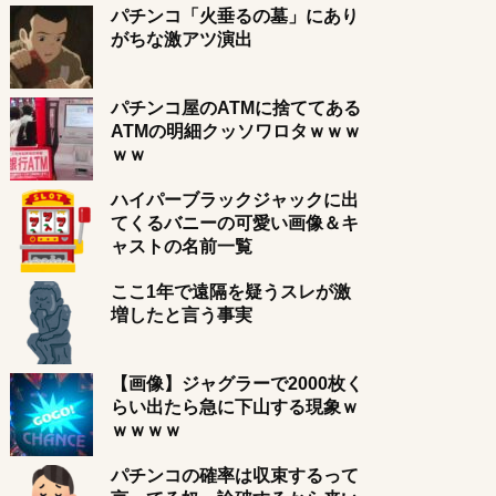
パチンコ「火垂るの墓」にあり
がちな激アツ演出
パチンコ屋のATMに捨ててある
ATMの明細クッソワロタｗｗｗ
ｗｗ
ハイパーブラックジャックに出
てくるバニーの可愛い画像＆キ
ャストの名前一覧
ここ1年で遠隔を疑うスレが激
増したと言う事実
【画像】ジャグラーで2000枚く
らい出たら急に下山する現象ｗ
ｗｗｗｗ
パチンコの確率は収束するって