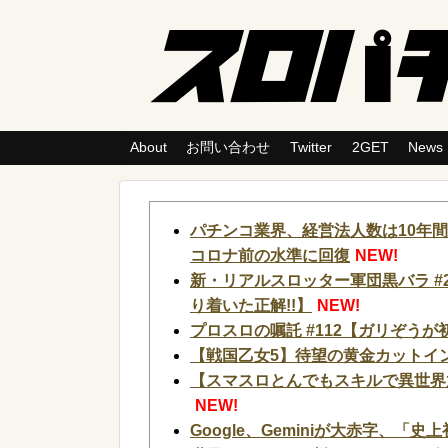
About
お問い合わせ
Twitter
2GET
News
パチンコ業界、経営法人数は10年
コロナ前の水準に回復
NEW!
新・リアルスロッター軍団黒バラ #
り着いた正解!!】
NEW!
プロスロの嘱託 #112【ガリぞう
【戦国乙女5】待望の黄金カットイン
【スマスロとんでもスキルで異世界放
NEW!
Google、Geminiが大赤字、