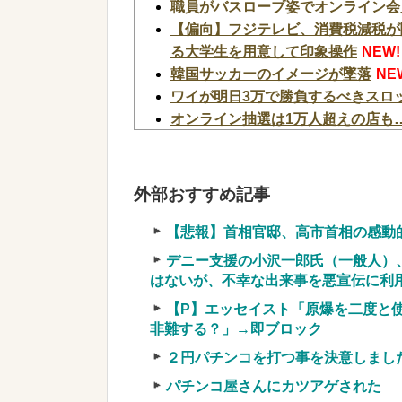
職員がバスローブ姿でオンライン会
【偏向】フジテレビ、消費税減税が
る大学生を用意して印象操作
NEW!
韓国サッカーのイメージが墜落
NE
ワイが明日3万で勝負するべきスロ
オンライン抽選は1万人超えの店も…
【新台】サンセイ「L牙狼 闇を照らす
プ！
NEW!
【中古機価格230万円】スマスロS
外部おすすめ記事
【驚愕】マチアプで会った外国人か
か？？？？？？？
NEW!
【悲報】首相官邸、高市首相の感動
【衝撃】若い女の子からする「甘い
デニー支援の小沢一郎氏（一般人）
な？よな？w w w w w w w w w w w
はないが、不幸な出来事を悪宣伝に利
【画像】愛知の半グレ、怖すぎる→
【P】エッセイスト「原爆を二度と
【画像】令和最新版の剛力彩芽、ワイらに
非難する？」→即ブロック
w w w w w
NEW!
２円パチンコを打つ事を決意しまし
実質確率という罠
パチンコ屋さんにカツアゲされた
車上のテントでキャンプ 民泊施設が