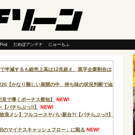
 Pod
だめぽアンテナ
にゅーもふ
間で半減するも総売上高は12兆超え、黒字企業割合は
220【かなり難しい展開の中、持ち味の状況判断で辿
が初見で導くボーナス察知】
NEW!
【パチらぶっ!!】
NEW!
浪メシ】フルコースヤバい新台?!【パチらぶっ!!】
「史上初のマイナスキャッシュフロー」に陥る
NEW!