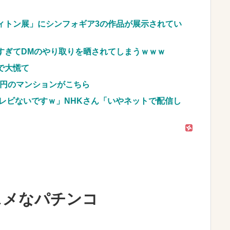
JpnI) Part6 みんなの予想
ィトン展」にシンフォギア3の作品が展示されてい
すぎてDMのやり取りを晒されてしまうｗｗｗ
で大慌て
億円のマンションがこちら
レビないですｗ」NHKさん「いやネットで配信し
スメなパチンコ