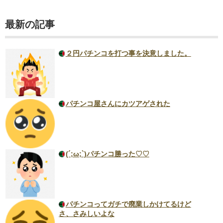
最新の記事
２円パチンコを打つ事を決意しました。
パチンコ屋さんにカツアゲされた
(´;ω;`)パチンコ勝った♡♡
パチンコってガチで廃業しかけてるけど
さ、さみしいよな