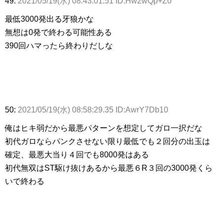
49:
2021/05/19(水) 08:43:01.51 ID:Hw2wQp+Z0
最低3000発出る牙狼かな
無想は0発で終わる可能性ある
390回ハマったら終わりだしな
50:
2021/05/19(水) 08:58:29.35 ID:AwrY7Db10
俺はヒキ弱だから最悪パターンを想定してガロ一択だな
初代ガロならパンクさせない限り最低でも２回分の出玉は
確定、最悪大当り４回でも8000発はある
初代無双はST駆け抜けあるから最悪６R３回の3000発くら
いで終わる