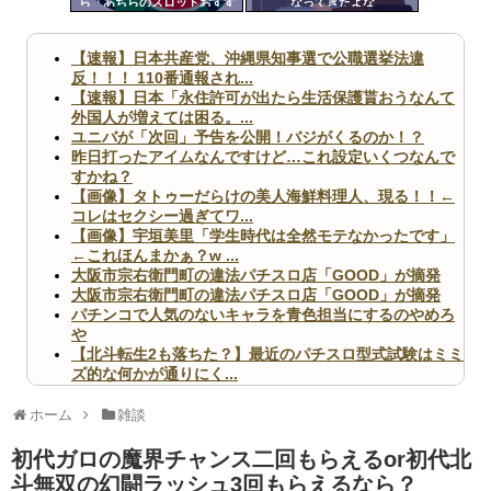
ら「あちらのスロットおすす
なってきたよな
ツー
めですよ」って声かけられた
んだが
ル
【速報】日本共産党、沖縄県知事選で公職選挙法違
反！！！ 110番通報され...
【速報】日本「永住許可が出たら生活保護貰おうなんて
外国人が増えては困る。...
ユニバが「次回」予告を公開！バジがくるのか！？
昨日打ったアイムなんですけど…これ設定いくつなんで
すかね？
【画像】タトゥーだらけの美人海鮮料理人、現る！！←
コレはセクシー過ぎてワ...
【画像】宇垣美里「学生時代は全然モテなかったです」
←これほんまかぁ？w ...
大阪市宗右衛門町の違法パチスロ店「GOOD」が摘発
大阪市宗右衛門町の違法パチスロ店「GOOD」が摘発
パチンコで人気のないキャラを青色担当にするのやめろ
や
【北斗転生2も落ちた？】最近のパチスロ型式試験はミミ
ズ的な何かが通りにく...
無職のパチンコカス(22)なんやが、ワイの人生どれくら
いヤバいか教えて？...
ホーム
雑談
AngelBeats!とかいうクソアニメの思い出ｗｗｗ
初代ガロの魔界チャンス二回もらえるor初代北
斗無双の幻闘ラッシュ3回もらえるなら？