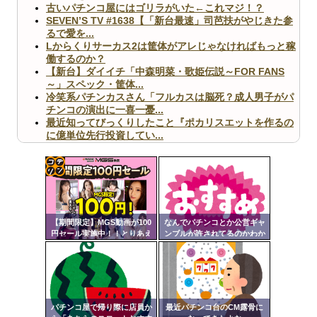
古いパチンコ屋にはゴリラがいた←これマジ！？
SEVEN’S TV #1638【「新台最速」司芭扶がやじきた参
るで愛を...
Lからくりサーカス2は筐体がアレじゃなければもっと稼
働するのか？
【新台】ダイイチ「中森明菜・歌姫伝説～FOR FANS
～」スペック・筐体...
冷笑系パチンカスさん「フルカスは脳死？成人男子がパ
チンコの演出に一喜一憂...
最近知ってびっくりしたこと『ポカリスエットを作るの
に億単位先行投資してい...
【ヤバ杉】日本の無車検車「実は俺たち20万台も走って
ますｗ」←これどうす...
【閲覧注意】俺が近くにいると機械が壊れるんだけどさ
【画像】ペプシコーラ社、「こういうのでいいんだよ」
コテ
な新商品を発売
リン
【期間限定】MGS動画が100
なんでパチンコとか公営ギャ
- 固
円セール実施中！！とりあえ
ンブルが許されてるのかわか
ず全部買うやろｗｗｗｗｗ
らん
定リ
ンク
Powered by livedoor 相互RSS
自動
更新
パチンコ屋で帰り際に店員か
最近パチンコ台のCM露骨に