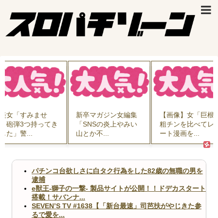
美女「すみませ
新卒マガジン女編集
【画像】女「巨根
。砲弾3つ持ってき
「SNSの炎上やみい
粗チンを比べてレ
した」警...
山とか不...
ート漫画を...
パチンコ台欲しさに白タク行為をした82歳の無職の男を
逮捕
e獣王-獅子の一撃- 製品サイトが公開！！ドデカスタート
搭載！サバンナ...
SEVEN’S TV #1638【「新台最速」司芭扶がやじきた参
るで愛を...