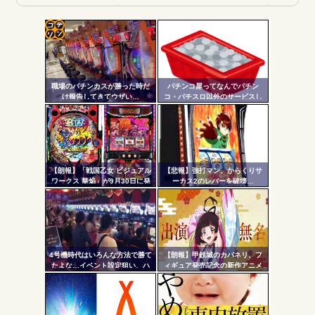
ワイ、パチンコ屋店員の目の前で会員カードを握り潰し
「今までありがとう」と...
無職のパチンコカス(22)なんやが、ワイの人生どれくらい
コテ
ヤバいか教えて？...
リン
AngelBeats!とかいうクソアニメの思い出ｗｗｗ
職場のパチンカスが勝った時だ
パチンコ屋ってなんでパチン
- 固
け報告してきてウザい…
コ・パチスロ以外のサービスし
ないんや？
定リ
ンク
自動
Powered by livedoor 相互RSS
更新
【朗報】「戦国乙女 ビジュアル
【悲報】強打マン、からくりサ
ワークス 華焔」が9月30日に発
ーカス2のレバーを破壊…
ツー
売決定！定価3980円、P戦国乙
女7・L戦国乙女5・グッズなどの
ル
アートワーク集
4号機時代はいろんな方法で勝て
【朗報】甲鉄城のカバネリ、フ
たよな…イベント設定狙い、ハ
ィギュア発売記念の新作アニメ
イエナ、超技術介入機、新装狙
が公開される！無名ちゃんでっ
い…
っっっっっっっっかｗｗｗ