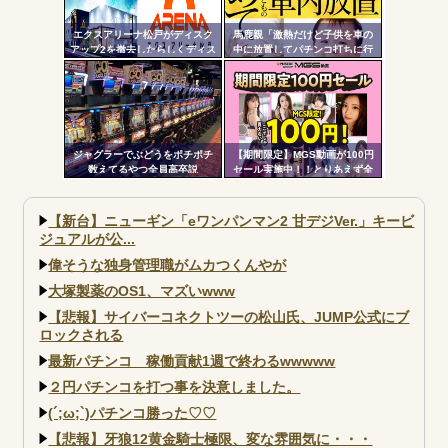
エクスアリーナ松戸がディスク
馬鹿親「激熱だけど子供を車の
アップ2を撤去したらしくディス
中に放置してパチンコ打ちに行
クアッパーさん達から落胆の声
きます」←これさぁ…
ジャグラーでぶどうをポチポチ
【期間限定】MGS動画が100円
数えてるやつ全員高卒説
セール実施中！！とりあえず全
部買うやろｗｗｗｗｗ
【新台】ニューギン「eワンパンマン2 甘デジVer.」キービ
ジュアルが公...
偉そうな独身管理職がムカつくんやが
大塚製薬のOS1、マズいwww
【悲報】サイバーコネクトツーの松山氏、JUMP公式にブ
ロックされる
最新パチンコ 稼働貢献1週で終わるwwwww
２円パチンコを打つ事を決意しました。
(´;ω;`)パチンコ勝った♡♡
【悲報】牙狼12黄金騎士極限、変な雰囲気に・・・