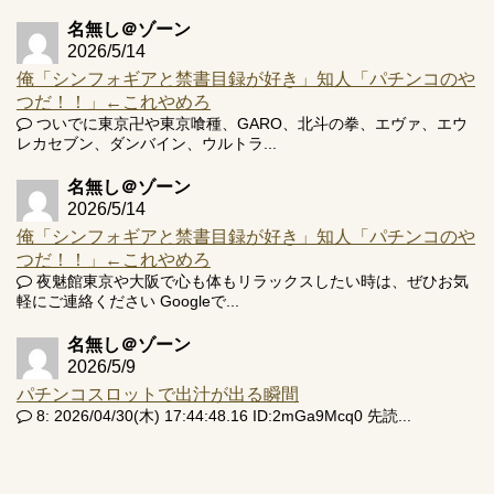
名無し＠ゾーン
2026/5/14
俺「シンフォギアと禁書目録が好き」知人「パチンコのや
つだ！！」←これやめろ
ついでに東京卍や東京喰種、GARO、北斗の拳、エヴァ、エウ
レカセブン、ダンバイン、ウルトラ...
名無し＠ゾーン
2026/5/14
俺「シンフォギアと禁書目録が好き」知人「パチンコのや
つだ！！」←これやめろ
夜魅館東京や大阪で心も体もリラックスしたい時は、ぜひお気
軽にご連絡ください Googleで...
名無し＠ゾーン
2026/5/9
パチンコスロットで出汁が出る瞬間
8: 2026/04/30(木) 17:44:48.16 ID:2mGa9Mcq0 先読...