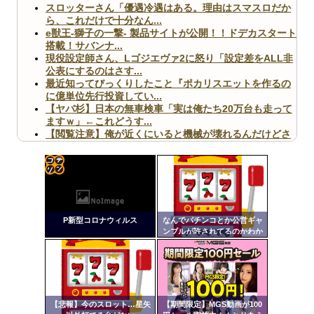
スロッターさん「優遇冷遇はある。理由はスマスロだか
ら、これだけで十分なん...
e獣王-獅子の一撃- 製品サイトが公開！！ドデカスタート
搭載！サバンナ...
現役設定師さん、Lゴジエヴァ2に怒り「設定差をALL非
公表にするのはさす...
最近知ってびっくりしたこと『ポカリスエットを作るの
に億単位先行投資してい...
【ヤバ杉】日本の無車検車「実は俺たち20万台も走って
ますｗ」←これどうす...
【閲覧注意】俺が近くにいると機械が壊れるんだけどさ
【画像】ペプシコーラ社、「こういうのでいいんだよ」
な新商品を発売
コテ
リン
P新型コロナウィルス
なんでパチンコとか公営ギャ
- 固
ンブルが許されてるのかわか
Powered by livedoor 相互RSS
らん
定リ
ンク
自動
更新
【悲報】今のスロット…星矢
【期間限定】MGS動画が100