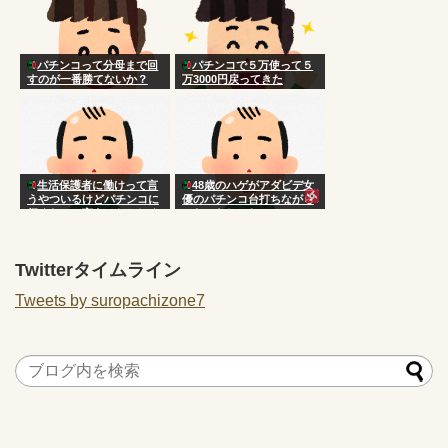
パチンコって分母まで回
パチンコで５万使って５
すのが一番勝てないか？
万3000円戻ってきた
生活保護者に働けって言
48歳のハゲがアダビデ女
うやついるけどパチンコに
優のパチンコ台打ちながら
行くなって言うのおかしく
ニヤニヤしてたwww
ない？
Twitterタイムライン
Tweets by suropachizone7