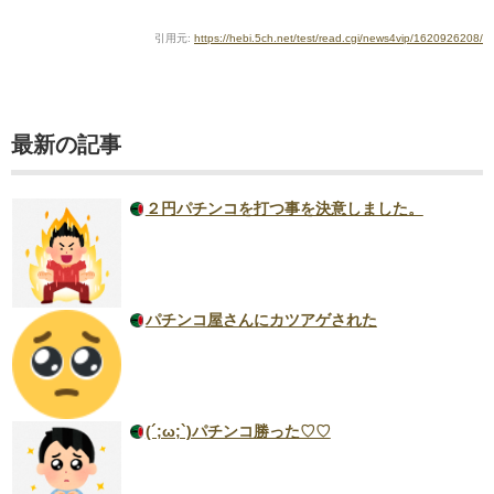
引用元:
https://hebi.5ch.net/test/read.cgi/news4vip/1620926208/
最新の記事
２円パチンコを打つ事を決意しました。
パチンコ屋さんにカツアゲされた
(´;ω;`)パチンコ勝った♡♡