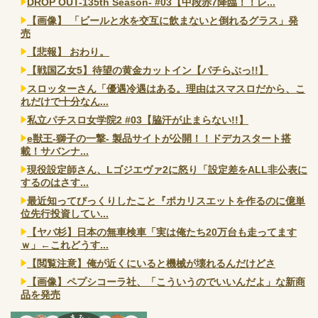
DROP OUT-135th Season- #03【中段赤7降臨！！レ...
【画像】 「ビールと水を交互に飲まないと倒れるグラス」発
売
【悲報】 おわり。
【戦国乙女5】待望の黄金カットイン【パチらぶっ!!】
スロッターさん「優遇冷遇はある。理由はスマスロだから、こ
れだけで十分なん...
私立パチスロ女学院2 #03【脇汗が止まらない!!】
e獣王-獅子の一撃- 製品サイトが公開！！ドデカスタート搭
載！サバンナ...
現役設定師さん、Lゴジエヴァ2に怒り「設定差をALL非公表に
するのはさす...
最近知ってびっくりしたこと『ポカリスエットを作るのに億単
位先行投資してい...
【ヤバ杉】日本の無車検車「実は俺たち20万台も走ってます
ｗ」←これどうす...
【閲覧注意】俺が近くにいると機械が壊れるんだけどさ
【画像】ペプシコーラ社、「こういうのでいいんだよ」な新商
品を発売