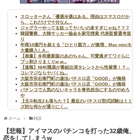
以外打てる台がない
円セール実施中！！とりあえ
ツー
ず全部買うやろｗｗｗｗｗ
ル
スロッターさん「優遇冷遇はある。理由はスマスロだか
ら、これだけで十分なん...
ジャグラーやってる奴ってヤバいの多すぎじゃね？？？
韓国警察、大韓サッカー協会を家宅捜索 代表監督選考巡
り
年商10億円を超える「ひとり親方」が激増、Mac miniを
大量購入しA...
【画像】令和最新版のあのちゃん、可愛過ぎてワイらに
ブッ刺さりまくりw w...
【速報】NHK職員が番組出演タレントから性被害！？←
コレマジならヤバくね...
大阪市宗右衛門町の違法パチスロ店「GOOD」が摘発
大阪市宗右衛門町の違法パチスロ店「GOOD」が摘発
パチンコで人気のないキャラを青色担当にするのやめろ
や
【北斗転生2も落ちた？】最近のパチスロ型式試験はミミ
ズ的な何かが通りにく...
無職のパチンコカス(22)なんやが、ワイの人生どれくら
いヤバいか教えて？...
ホーム
雑談
AngelBeats!とかいうクソアニメの思い出ｗｗｗ
【悲報】アイマスのパチンコを打った32歳俺、
恋をしてしまうw