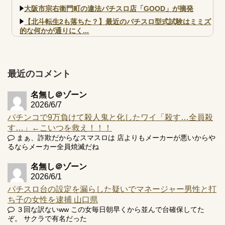
大阪市宗右衛門町の違法パチスロ店「GOOD」が摘発
【北斗転生2も落ちた？】最近のパチスロ型式試験はミミズ
的な何かが通りにく...
【実戦報告】e黄門ちゃま寿限無 初日の評判まとめ！コン
プ報告あり！弱予告...
アズールレーン スロット評価はコイン持ちの悪い疑似ボ天
最近のコメント
井の軽い絆？
名無し＠ゾーン
2026/6/7
パチンコで9万負けて殺人鬼と化したワイ「殺す…全員殺
す…」←こいつを救え！！！
Powered by livedoor 相互RSS
まぁ、詐欺だからなスマスロは 店よりもメーカーが悪いからや
るならメーカー全員焼滅だね
名無し＠ゾーン
2026/6/1
パチスロ台の設定を漏らした疑いでマネージャー男性と打
ち子の女性を逮捕 山口県
３回な訳ないww この女毎日朝早くから並んで台確保してた
ぞ。 サクラで有名だった