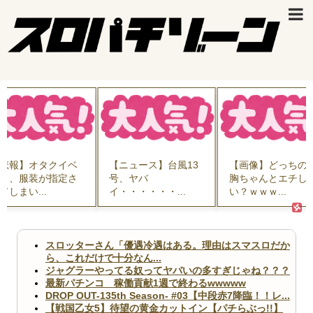
悲報】オタクイベ
【ニュース】台風13
【画像】どっちの
ト、服装が指定さ
号、ヤバ
胸ちゃんとエチし
てしまい...
イ・・・・・・...
い？ｗｗｗ...
スロッターさん「優遇冷遇はある。理由はスマスロだか
ら、これだけで十分なん...
ジャグラーやってる奴ってヤバいの多すぎじゃね？？？
最新パチンコ 稼働貢献1週で終わるwwwww
DROP OUT-135th Season- #03【中段赤7降臨！！レ...
【戦国乙女5】待望の黄金カットイン【パチらぶっ!!】