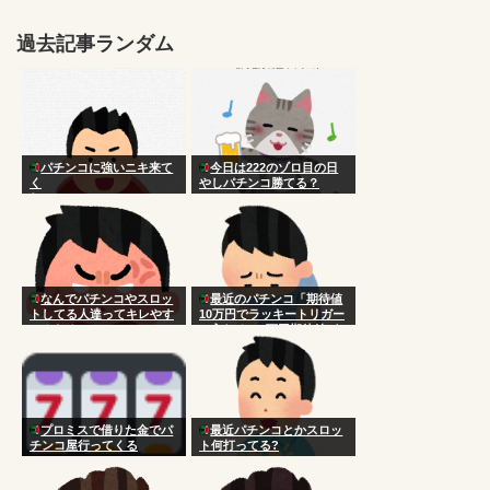
過去記事ランダム
パチンコに強いニキ来て
今日は222のゾロ目の日
く
やしパチンコ勝てる？
れ！！！！！！！！！！！
！！！！！！！！！！
なんでパチンコやスロッ
最近のパチンコ「期待値
トしてる人達ってキレやす
10万円でラッキートリガー
いんだろ
に入れると3万円期待値が
手に入るよ！」
プロミスで借りた金でパ
最近パチンコとかスロッ
チンコ屋行ってくる
ト何打ってる?