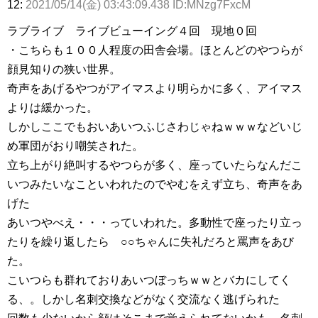
12:
2021/05/14(金) 03:43:09.438 ID:MNzg7FxcM
ラブライブ ライブビューイング４回 現地０回
・こちらも１００人程度の田舎会場。ほとんどのやつらが
顔見知りの狭い世界。
奇声をあげるやつがアイマスより明らかに多く、アイマス
よりは緩かった。
しかしここでもおいあいつふじさわじゃねｗｗｗなどいじ
め軍団がおり嘲笑された。
立ち上がり絶叫するやつらが多く、座っていたらなんだこ
いつみたいなこといわれたのでやむをえず立ち、奇声をあ
げた
あいつやべえ・・・っていわれた。多動性で座ったり立っ
たりを繰り返したら ○○ちゃんに失礼だろと罵声をあび
た。
こいつらも群れておりあいつぼっちｗｗとバカにしてく
る、。しかし名刺交換などがなく交流なく逃げられた