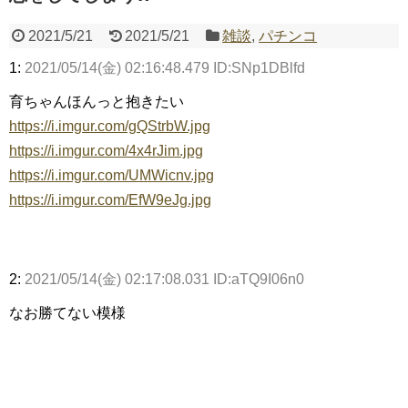
2021/5/21
2021/5/21
雑談
,
パチンコ
Powered by livedoor 相互RSS
1:
2021/05/14(金) 02:16:48.479 ID:SNp1DBlfd
育ちゃんほんっと抱きたい
https://i.imgur.com/gQStrbW.jpg
https://i.imgur.com/4x4rJim.jpg
https://i.imgur.com/UMWicnv.jpg
https://i.imgur.com/EfW9eJg.jpg
2:
2021/05/14(金) 02:17:08.031 ID:aTQ9I06n0
なお勝てない模様