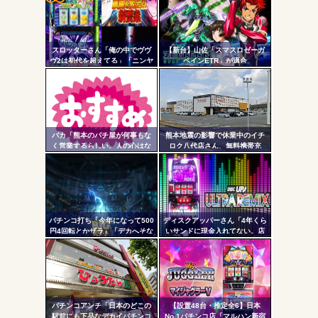
コテ
無職のパチンコカス(22)なんやが、ワイの人生どれくらい
ヤバいか教えて？...
リン
AngelBeats!とかいうクソアニメの思い出ｗｗｗ
スロッターさん「俺の中でヴヴ
【新台】山佐「スマスロゼーガ
- 固
ヴ2は初代を超えてる」「ニンヤ
ペインETR」が適合
メで状況が一変するのも良いス
定リ
パイスになってる」
ンク
自動
Powered by livedoor 相互RSS
更新
バカ「熊本のパチ屋が何事もな
熊本地震の影響で休業中のイチ
く営業するらしい。人の心はな
ロク八代店さん、無料携帯充
ツー
いのか」←なんでも自粛させた
電・24時間の仮設トイレ解放・
がるヤツって害悪だよな
飲料水の無料配布を開始
ル
パチンコ打ち「今年になって500
ディスクアッパーさん「4年くら
円4回転とかザラ」「デカへそな
いサンドに現金入れてない。店
のに10回転とかザラ」←これほ
からゴキブリレベルに嫌われて
んまかよ？
る自信ある」
パチンコアンチ「日本のどこの
【設置48台・推定全6】日本
駅前にも下品なデカイパチンコ
No.1パチンコ店「マルハン新宿