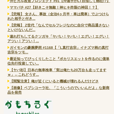
沖ヒカル改造プロジェクト #91【沖選手がLT目指して熱狂!?】
ママパチ #27【好きこそ無敵！神ヒキ炸裂の神回！？】
【悲報】 女さん、事故（全治4ヶ月半・車は廃車）でぶつけら
れた相手と付き...
【悲報】 Z世代「なんでセルフレジなのに自分で商品通さない
といけないんだ...
連れ打ちしてるクソガキ「ヤバい！ヤバい！エグい！エグい！
アツい！アツい！...
ガイモンの豪腕夢想 #1168【「L真打吉宗」イナズマ柄の真打
吉宗をツモ...
最近知ってびっくりしたこと『ポカリスエットを作るのに億単
位先行投資してい...
【ヤバ杉】日本の無車検車「実は俺たち20万台も走ってます
ｗ」←これどうす...
【閲覧注意】俺が近くにいると機械が壊れるんだけどさ
【画像】ペプシコーラ社、「こういうのでいいんだよ」な新商
品を発売