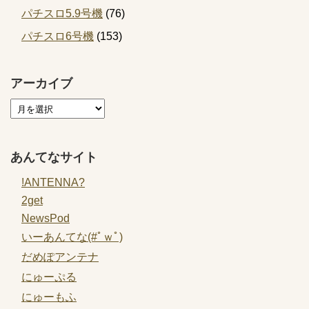
パチスロ5.9号機
(76)
パチスロ6号機
(153)
アーカイブ
あんてなサイト
!ANTENNA?
2get
NewsPod
いーあんてな(#ﾟｗﾟ)
だめぽアンテナ
にゅーぷる
にゅーもふ