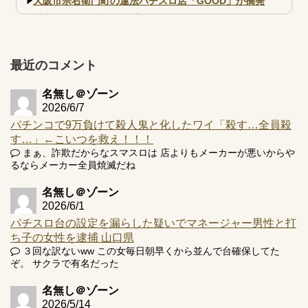
大阪市宗右衛門町の違法パチスロ店「GOOD」が摘発
【北斗転生2も落ちた？】最近のパチスロ型式試験はミミズ
的な何かが通りにく...
【実戦報告】e黄門ちゃま寿限無 初日の評判まとめ！コン
プ報告あり！弱予告...
最近のコメント
アズールレーン スロット評価はコイン持ちの悪い疑似ボ天
井の軽い絆？
名無し＠ゾーン
2026/6/7
パチンコで9万負けて殺人鬼と化したワイ「殺す…全員殺
す…」←こいつを救え！！！
まぁ、詐欺だからなスマスロは 店よりもメーカーが悪いからや
るならメーカー全員焼滅だね
Powered by livedoor 相互RSS
名無し＠ゾーン
2026/6/1
パチスロ台の設定を漏らした疑いでマネージャー男性と打
ち子の女性を逮捕 山口県
３回な訳ないww この女毎日朝早くから並んで台確保してた
ぞ。 サクラで有名だった
名無し＠ゾーン
2026/5/14