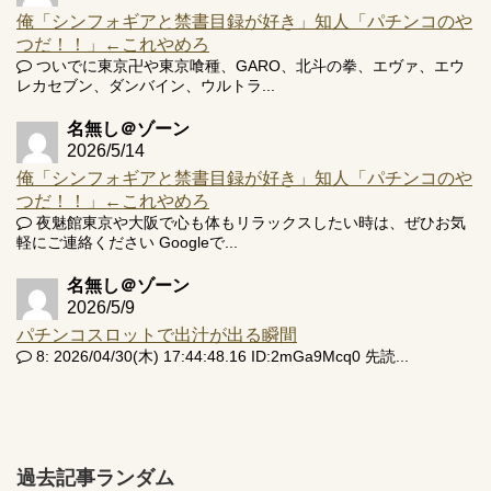
俺「シンフォギアと禁書目録が好き」知人「パチンコのや
つだ！！」←これやめろ
ついでに東京卍や東京喰種、GARO、北斗の拳、エヴァ、エウ
レカセブン、ダンバイン、ウルトラ...
名無し＠ゾーン
2026/5/14
俺「シンフォギアと禁書目録が好き」知人「パチンコのや
つだ！！」←これやめろ
夜魅館東京や大阪で心も体もリラックスしたい時は、ぜひお気
軽にご連絡ください Googleで...
名無し＠ゾーン
2026/5/9
パチンコスロットで出汁が出る瞬間
8: 2026/04/30(木) 17:44:48.16 ID:2mGa9Mcq0 先読...
過去記事ランダム