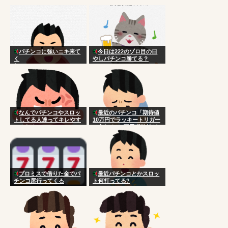
パチンコに強いニキ来て
今日は222のゾロ目の日
く
やしパチンコ勝てる？
れ！！！！！！！！！！！
！！！！！！！！！！
なんでパチンコやスロッ
最近のパチンコ「期待値
トしてる人達ってキレやす
10万円でラッキートリガー
いんだろ
に入れると3万円期待値が
手に入るよ！」
プロミスで借りた金でパ
最近パチンコとかスロッ
チンコ屋行ってくる
ト何打ってる?