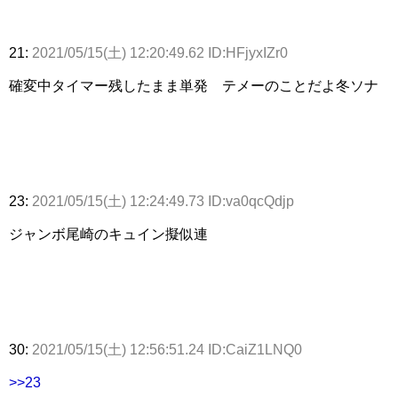
21:
2021/05/15(土) 12:20:49.62 ID:HFjyxIZr0
確変中タイマー残したまま単発 テメーのことだよ冬ソナ
23:
2021/05/15(土) 12:24:49.73 ID:va0qcQdjp
ジャンボ尾崎のキュイン擬似連
30:
2021/05/15(土) 12:56:51.24 ID:CaiZ1LNQ0
>>23