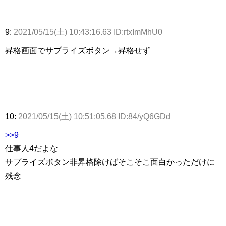
9:
2021/05/15(土) 10:43:16.63 ID:rtxImMhU0
昇格画面でサプライズボタン→昇格せず
10:
2021/05/15(土) 10:51:05.68 ID:84/yQ6GDd
>>9
仕事人4だよな
サプライズボタン非昇格除けばそこそこ面白かっただけに
残念