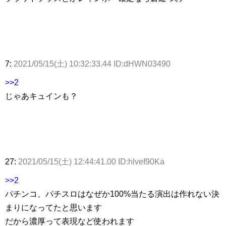
7:
2021/05/15(土) 10:32:33.44 ID:dHWN03490
>>2
じゃあキュインも？
27:
2021/05/15(土) 12:44:41.00 ID:hlvef90Ka
>>2
パチンコ、パチスロはなぜか100%当たる演出は作れない決
まりになってたと思います
だから濃厚って表現など使われます