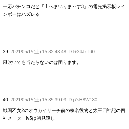
一応パチンコだと「上へまいりま～す3」の電光掲示板レイ
ンボーはハズレる
39:
2021/05/15(土) 15:32:48.48 ID:f+34JzTd0
風吹いても当たらないのは困ります。
40:
2021/05/15(土) 15:35:39.03 ID:j7sH8W180
戦国乙女2のオウガイリーチ前の榛名役物と太王四神記の四
神メーターlv5は初見殺し