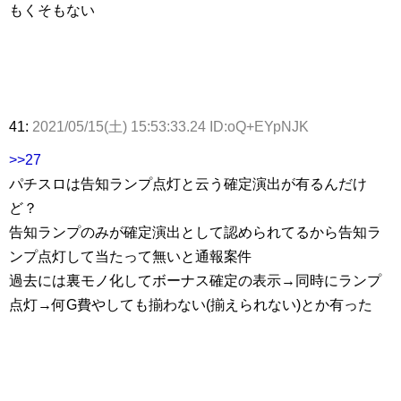
もくそもない
41:
2021/05/15(土) 15:53:33.24 ID:oQ+EYpNJK
>>27
パチスロは告知ランプ点灯と云う確定演出が有るんだけ
ど？
告知ランプのみが確定演出として認められてるから告知ラ
ンプ点灯して当たって無いと通報案件
過去には裏モノ化してボーナス確定の表示→同時にランプ
点灯→何G費やしても揃わない(揃えられない)とか有った