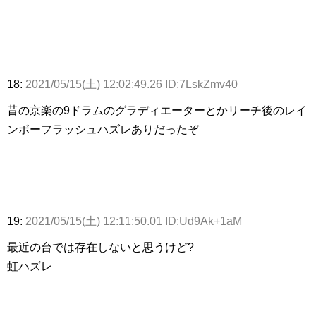
18:
2021/05/15(土) 12:02:49.26 ID:7LskZmv40
昔の京楽の9ドラムのグラディエーターとかリーチ後のレイ
ンボーフラッシュハズレありだったぞ
19:
2021/05/15(土) 12:11:50.01 ID:Ud9Ak+1aM
最近の台では存在しないと思うけど?
虹ハズレ