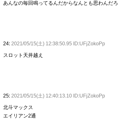
あんなの毎回鳴ってるんだからなんとも思わんだろ
24:
2021/05/15(土) 12:38:50.95 ID:UFjZokoPp
スロット天井越え
25:
2021/05/15(土) 12:40:13.10 ID:UFjZokoPp
北斗マックス
エイリアン2通