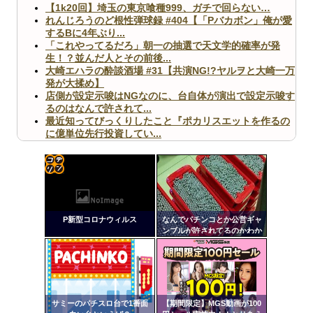
【1k20回】埼玉の東京喰種999、ガチで回らない…
れんじろうのど根性弾球録 #404【「Pバカボン」俺が愛
するBに4年ぶり...
「これやってるだろ」朝一の抽選で天文学的確率が発
生！？並んだ人とその前後...
大崎エハラの酔談酒場 #31【共演NG!?ヤルヲと大崎一万
発が大揉め】
店側が設定示唆はNGなのに、台自体が演出で設定示唆す
るのはなんで許されて...
最近知ってびっくりしたこと『ポカリスエットを作るの
に億単位先行投資してい...
【ヤバ杉】日本の無車検車「実は俺たち20万台も走って
ますｗ」←これどうす...
【閲覧注意】俺が近くにいると機械が壊れるんだけどさ
【画像】ペプシコーラ社、「こういうのでいいんだよ」
コテ
な新商品を発売
リン
P新型コロナウィルス
なんでパチンコとか公営ギャ
- 固
ンブルが許されてるのかわか
らん
定リ
ンク
Powered by livedoor 相互RSS
自動
更新
サミーのパチスロ台で1番面
【期間限定】MGS動画が100