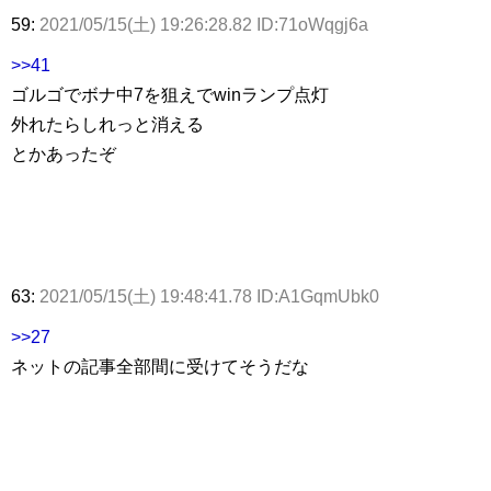
59:
2021/05/15(土) 19:26:28.82 ID:71oWqgj6a
>>41
ゴルゴでボナ中7を狙えでwinランプ点灯
外れたらしれっと消える
とかあったぞ
63:
2021/05/15(土) 19:48:41.78 ID:A1GqmUbk0
>>27
ネットの記事全部間に受けてそうだな