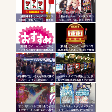
ンク
自動
更新
【極限継承】サンセイ「スマス
【新台】サミー「スマスロ リコ
ロ牙狼」速報ムービー公開！牙
リス・リコイル」ロングPV公
Powered by livedoor 相互RSS
ツー
狼の名に恥じぬ出玉性能がパチ
開！新時代の疑似ボ連打を体感
ンコからスロットへ
せよ！！！
ル
【朗報】ワイ、キンキンに冷え
【新台】サンセイ「パチスロ牙
たパチンコ屋で優雅に無料の漫
狼-闇を照らす者-」スペック情報
画を楽しむｗｗｗｗ
判明！純増約9.1枚のAT機、疑似
ボ突破型、究極魔戒RUSHは継続
率82.6%のバトルタイプAT
4号機時代はいろんな方法で勝て
ノーマルタイプが廃れたのは設
たよな…イベント設定狙い、ハ
定1で出率100%ありきになり設
イエナ、超技術介入機、新装狙
定1放置がデフォになったから
い…
昔のパチンコ台の演出全てその
【コテスタ・スタサポ・フェア
ままで出したら流行らないの？
スタート】今後のパチンコは回