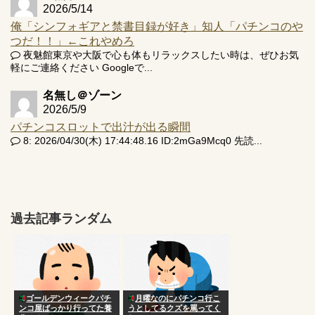
2026/5/14
俺「シンフォギアと禁書目録が好き」知人「パチンコのや
つだ！！」←これやめろ
夜魅館東京や大阪で心も体もリラックスしたい時は、ぜひお気
軽にご連絡ください Googleで...
名無し＠ゾーン
2026/5/9
パチンコスロットで出汁が出る瞬間
8: 2026/04/30(木) 17:44:48.16 ID:2mGa9Mcq0 先読...
過去記事ランダム
ゴールデンウィークパチ
月曜なのにパチンコ行こ
ンコ屋ばっかり行ってた養
うとしてるクズを罵ってく