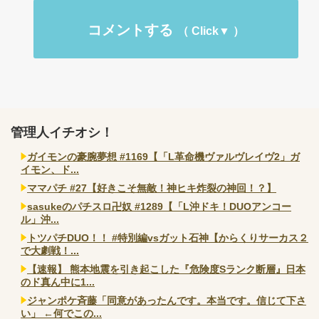
コメントする
管理人イチオシ！
ガイモンの豪腕夢想 #1169【「L革命機ヴァルヴレイヴ2」ガ
イモン、ド...
ママパチ #27【好きこそ無敵！神ヒキ炸裂の神回！？】
sasukeのパチスロ卍奴 #1289【「L沖ドキ！DUOアンコー
ル」沖...
トツパチDUO！！ #特別編vsガット石神【からくりサーカス２
で大劇戦！...
【速報】 熊本地震を引き起こした『危険度Sランク断層』日本
のド真ん中に1...
ジャンポケ斉藤「同意があったんです。本当です。信じて下さ
い」 ←何でこの...