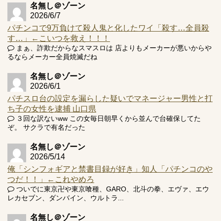
井の軽い絆？
名無し＠ゾーン
2026/6/7
パチンコで9万負けて殺人鬼と化したワイ「殺す…全員殺
す…」←こいつを救え！！！
まぁ、詐欺だからなスマスロは 店よりもメーカーが悪いからや
るならメーカー全員焼滅だね
Powered by livedoor 相互RSS
名無し＠ゾーン
2026/6/1
パチスロ台の設定を漏らした疑いでマネージャー男性と打
ち子の女性を逮捕 山口県
３回な訳ないww この女毎日朝早くから並んで台確保してた
ぞ。 サクラで有名だった
名無し＠ゾーン
2026/5/14
俺「シンフォギアと禁書目録が好き」知人「パチンコのや
つだ！！」←これやめろ
ついでに東京卍や東京喰種、GARO、北斗の拳、エヴァ、エウ
レカセブン、ダンバイン、ウルトラ...
名無し＠ゾーン