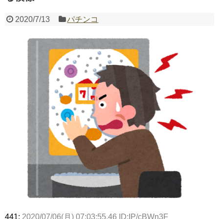
2020/7/13
パチンコ
Powered by livedoor 相互RSS
441:
2020/07/06(月) 07:03:55.46 ID:IP/cBWn3F