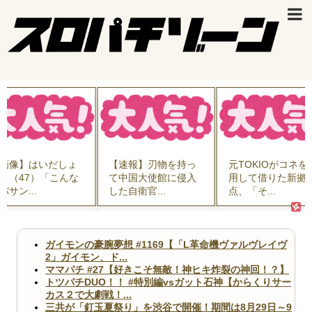
画像】はいだしょ
【速報】刃物を持っ
元TOKIOがコネを
こ（47）「こんな
て中国大使館に侵入
用して借りた新拠
バサン...
した自衛官...
点、「そ...
ガイモンの豪腕夢想 #1169【「L革命機ヴァルヴレイヴ
2」ガイモン、ド...
ママパチ #27【好きこそ無敵！神ヒキ炸裂の神回！？】
トツパチDUO！！ #特別編vsガット石神【からくりサー
カス２で大劇戦！...
三共が「釘玉夏祭り」を渋谷で開催！期間は8月29日～9