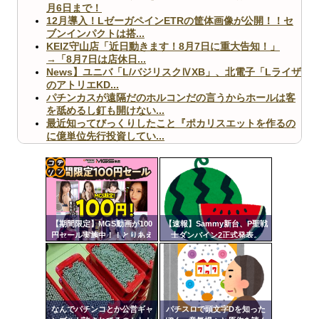
月6日まで！
12月導入！LゼーガペインETRの筐体画像が公開！！セ
ブンインパクトは搭...
KEIZ守山店「近日動きます！8月7日に重大告知！」
→「8月7日は店休日...
News】ユニバ「L/バジリスクⅣXB」、北電子「Lライザ
のアトリエKD...
パチンカスが遠隔だのホルコンだの言うからホールは客
を舐めるし釘も開けない...
最近知ってびっくりしたこと『ポカリスエットを作るの
に億単位先行投資してい...
【ヤバ杉】日本の無車検車「実は俺たち20万台も走って
ますｗ」←これどうす...
【閲覧注意】俺が近くにいると機械が壊れるんだけどさ
【画像】ペプシコーラ社、「こういうのでいいんだよ」
コテ
な新商品を発売
リン
【期間限定】MGS動画が100
【速報】Sammy新台、P聖戦
- 固
円セール実施中！！とりあえ
士ダンバイン2正式発表。
ず全部買うやろｗｗｗｗｗ
定リ
ンク
Powered by livedoor 相互RSS
自動
更新
なんでパチンコとか公営ギャ
パチスロで頭文字Dを知った