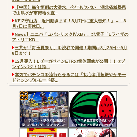
【中国】毎年恒例の大洪水、今年もヤバい 湖北省秭帰県
で山洪水が市街地を直...
KEIZ守山店「近日動きます！8月7日に重大告知！」→「8
月7日は店休日...
News】ユニバ「L/バジリスクⅣXB」、北電子「Lライザの
アトリエKD...
三共が「釘玉夏祭り」を渋谷で開催！期間は8月29日～9月
6日まで！
12月導入！LゼーガペインETRの筐体画像が公開！！セブ
ンインパクトは搭...
本気でパチンコを流行らせるには「初心者用超賑やかモー
ドとシンプルモード搭...
大阪市宗右衛門町の違法パチスロ店「GOOD」が摘発
パチンコで人気のないキャラを青色担当にするのやめろや
ワイ、パチンコ屋店員の目の前で会員カードを握り潰し
コテ
「今までありがとう」と...
リン
無職のパチンコカス(22)なんやが、ワイの人生どれくらい
「パチンコ・パチスロは適度に
パチスロ新筐体作るの流行って
- 固
ヤバいか教えて？...
楽しむ遊びです。 のめり込みに
るけど財布とか置きたいので下
注意しましょう。」←これおか
皿とか今まで通りがいいわ
定リ
AngelBeats!とかいうクソアニメの思い出ｗｗｗ
しいだろｗｗｗ