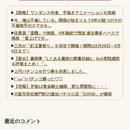
数固定系必須でいいよな。そし
て釘は完全に廃止するべき
【朗報】ワンダンス作者、手描きアニメーションを投稿
今、俺は不倫している。関係が始まりもう5年が経つがその
不倫相手のスマホを...
従業員「退職」で倒産、5年連続で増加 過去最多ペースで
推移 「賃上げでき...
三共が「釘玉夏祭り」を渋谷で開催！期間は8月29日～9月
6日まで！
【新台】藤商事「Lとある魔術の禁書目録2」5ch実戦感想
＆評価まとめ！「...
２円パチンコを打つ事を決意しました。
(´;ω;`)パチンコ勝った♡♡
【悲報】牙狼12黄金騎士極限、変な雰囲気に・・・
大阪市宗右衛門町の違法パチスロ店「GOOD」が摘発
【北斗転生2も落ちた？】最近のパチスロ型式試験はミミズ
的な何かが通りにく...
【実戦報告】e黄門ちゃま寿限無 初日の評判まとめ！コン
プ報告あり！弱予告...
最近のコメント
アズールレーン スロット評価はコイン持ちの悪い疑似ボ天