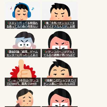
分いるでしょ
れ
スロット打ってる時流れ
俺「今年パチンコトータ
る曲って元の曲の何倍もい
ルマイナスなんだが」お前
い曲に聞こえるよね
ら「金捨てるの趣味な
の？」
国会討論「総理、ゲーム
パチンコのヘソがデカく
センターに行ったことあり
ても左の調整が悪ければど
ますか？パチンコ行ったこ
うと言う事はねんだよ
とありますか？」
(´・ω・`)今日はパチンコ
[画像]このTシャツきてパ
で27000円、競馬で18400
チンコ屋に一日いたら10万
円勝ちました
円もらえるならやるか？