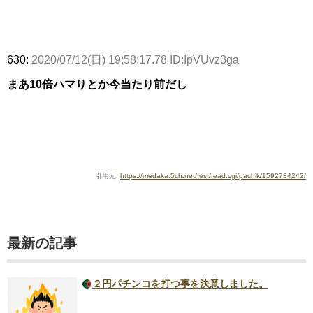
630:
2020/07/12(日) 19:58:17.78 ID:IpVUvz3ga
まあ10倍ハマりとか今当たり前だし
引用元:
https://medaka.5ch.net/test/read.cgi/pachik/1592734242/
最新の記事
２円パチンコを打つ事を決意しました。