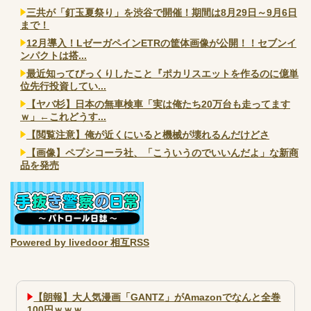
三共が「釘玉夏祭り」を渋谷で開催！期間は8月29日～9月6日
まで！
12月導入！LゼーガペインETRの筐体画像が公開！！セブンイ
ンパクトは搭...
最近知ってびっくりしたこと『ポカリスエットを作るのに億単
位先行投資してい...
【ヤバ杉】日本の無車検車「実は俺たち20万台も走ってます
ｗ」←これどうす...
【閲覧注意】俺が近くにいると機械が壊れるんだけどさ
【画像】ペプシコーラ社、「こういうのでいいんだよ」な新商
品を発売
Powered by livedoor 相互RSS
【朗報】大人気漫画「GANTZ」がAmazonでなんと全巻
100円ｗｗｗ...