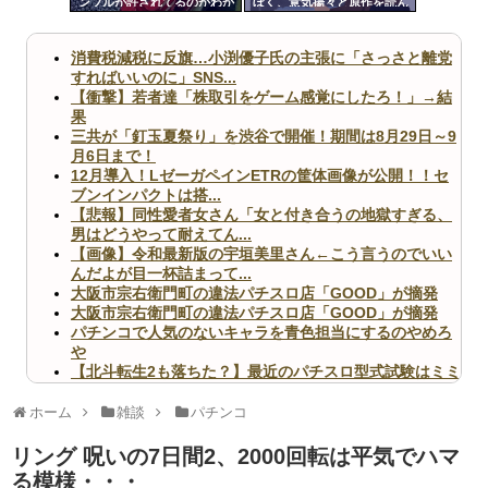
ンブルが許されてるのかわか
ぼく、意気揚々と原作を読ん
ツー
らん
だら第一話からなつきがパパ
活してて困惑
ル
消費税減税に反旗…小渕優子氏の主張に「さっさと離党
すればいいのに」SNS...
【衝撃】若者達「株取引をゲーム感覚にしたろ！」→結
果
三共が「釘玉夏祭り」を渋谷で開催！期間は8月29日～9
月6日まで！
12月導入！LゼーガペインETRの筐体画像が公開！！セ
ブンインパクトは搭...
【悲報】同性愛者女さん「女と付き合うの地獄すぎる、
男はどうやって耐えてん...
【画像】令和最新版の宇垣美里さん←こう言うのでいい
んだよが目一杯詰まって...
大阪市宗右衛門町の違法パチスロ店「GOOD」が摘発
大阪市宗右衛門町の違法パチスロ店「GOOD」が摘発
パチンコで人気のないキャラを青色担当にするのやめろ
や
【北斗転生2も落ちた？】最近のパチスロ型式試験はミミ
ズ的な何かが通りにく...
無職のパチンコカス(22)なんやが、ワイの人生どれくら
ホーム
雑談
パチンコ
いヤバいか教えて？...
AngelBeats!とかいうクソアニメの思い出ｗｗｗ
リング 呪いの7日間2、2000回転は平気でハマ
る模様・・・