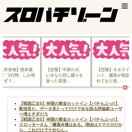
高市首相】熊本避
【悲報】中国ロボ、
【悲報】オタクイ
所「3分間」しか視
いきなり回し蹴りを
ント、服装が指定
せず？...
放った直後...
れており批...
【戦国乙女5】待望の黄金カットイン【パチらぶっ!!】
配信見た、データ見たってだけで台を語る評論家ユーザ
ー増えすぎだろ
【戦国乙女5】待望の黄金カットイン【パチらぶっ!!】
スロッターさん「優遇冷遇はある。理由はスマスロだか
ら、これだけで十分なん...