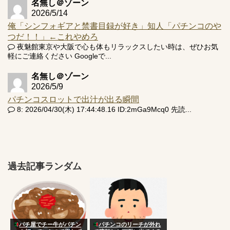
名無し＠ゾーン
2026/5/14
俺「シンフォギアと禁書目録が好き」知人「パチンコのや
つだ！！」←これやめろ
夜魅館東京や大阪で心も体もリラックスしたい時は、ぜひお気
軽にご連絡ください Googleで...
名無し＠ゾーン
2026/5/9
パチンコスロットで出汁が出る瞬間
8: 2026/04/30(木) 17:44:48.16 ID:2mGa9Mcq0 先読...
過去記事ランダム
パチ屋でチー牛がパチン
パチンコのリーチが外れ