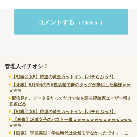
コメントする
管理人イチオシ！
【戦国乙女5】待望の黄金カットイン【パチらぶっ!!】
【牙狼】8月5日のPIA数店舗で夢のタッグが来店した模様ｗｗ
ｗｗｗ
配信見た、データ見たってだけで台を語る評論家ユーザー増え
すぎだろ
【戦国乙女5】待望の黄金カットイン【パチらぶっ!!】
【画像】坂道女子のバスト一覧ｗｗｗｗｗｗｗｗｗｗｗｗwｗ
ｗｗｗ
【画像】 宇垣美里「学生時代は全然モテなかったです」←こ