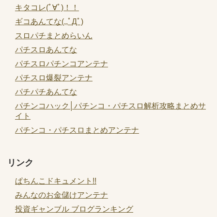
キタコレ(ﾟ∀ﾟ)！！
ギコあんてな(,,ﾟДﾟ)
スロパチまとめらいん
パチスロあんてな
パチスロパチンコアンテナ
パチスロ爆裂アンテナ
パチパチあんてな
パチンコハック│パチンコ・パチスロ解析攻略まとめサ
イト
パチンコ・パチスロまとめアンテナ
リンク
ぱちんこドキュメント!!
みんなのお金儲けアンテナ
投資ギャンブル ブログランキング