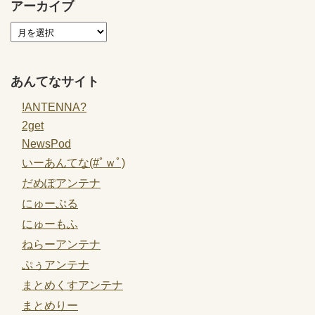
アーカイブ
あんてなサイト
!ANTENNA?
2get
NewsPod
いーあんてな(#ﾟｗﾟ)
だめぽアンテナ
にゅーぷる
にゅーもふ
ねらーアンテナ
ぷぅアンテナ
まとめくすアンテナ
まとめりー