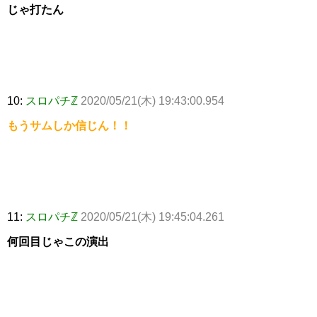
じゃ打たん
10:
スロパチℤ
2020/05/21(木) 19:43:00.954
もうサムしか信じん！！
11:
スロパチℤ
2020/05/21(木) 19:45:04.261
何回目じゃこの演出