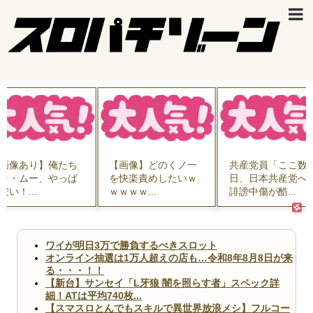
画像あり】俺たち
【画像】どのくノ一
共産党員「ここ数
ラ・ムー、やっぱ
を快楽責めしたいｗ
日、日本共産党へ
安い！...
ｗｗｗｗ...
誹謗中傷が酷...
ワイが明日3万で勝負するべきスロット
オンライン抽選は1万人超えの店も…令和8年8月8日が来
る・・・！！
【新台】サンセイ「L牙狼 闇を照らす者」スペック詳
細！ATは平均740枚...
【スマスロとんでもスキルで異世界放浪メシ】フルコー