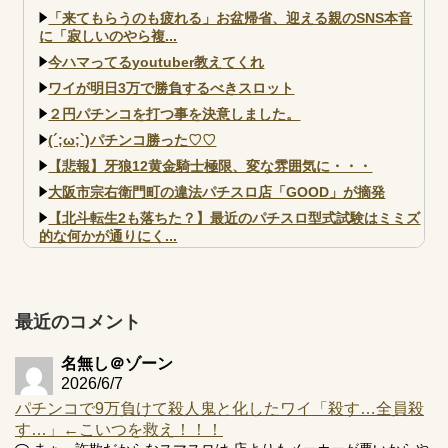
「来てもらうのも疲れる」お盆帰省、迎える親のSNS本音
に「寂しいのやら複...
今ハマってるyoutuber教えてくれ
ワイが明日3万で勝負するべきスロット
２円パチンコを打つ事を決意しました。
(´;ω;`)パチンコ勝った♡♡
【悲報】牙狼12黄金騎士極限、変な雰囲気に・・・
大阪市宗右衛門町の違法パチスロ店「GOOD」が摘発
【北斗転生2も落ちた？】最近のパチスロ型式試験はミミズ
的な何かが通りにく...
【実戦報告】e黄門ちゃま寿限無 初日の評判まとめ！コン
プ報告あり！弱予告...
アズールレーン スロット評価はコイン持ちの悪い疑似ボ天
最近のコメント
井の軽い絆？
名無し＠ゾーン
2026/6/7
パチンコで9万負けて殺人鬼と化したワイ「殺す…全員殺
す…」←こいつを救え！！！
Powered by livedoor 相互RSS