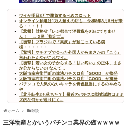
梨花ちゃまとかいうガキに1
けど社会勉強で少しやってみ
ツー
万カツアゲされる
るか」←これが全ての始まり
だった
ル
ワイが明日3万で勝負するべきスロット
オンライン抽選は1万人超えの店も…令和8年8月8日が来
る・・・！！
【悲報】財務省「レジ都合で消費税を0％にできませ
ん！」 → X民「指定ゴ...
【衝撃】ブラジルで『異変』が起こっている模
様・・・・・・
【驚愕】マチアプで会った外国人からまさかの『こう』
言われたんやがこれワイ...
【衝撃】若い女の子からする「甘い匂い」の正体、まさ
か分からないDTなんて...
大阪市宗右衛門町の違法パチスロ店「GOOD」が摘発
大阪市宗右衛門町の違法パチスロ店「GOOD」が摘発
パチンコで人気のないキャラを青色担当にするのやめろ
や
【北斗転生2も落ちた？】最近のパチスロ型式試験はミミ
ズ的な何かが通りにく...
無職のパチンコカス(22)なんやが、ワイの人生どれくら
いヤバいか教えて？...
ホーム
雑談
AngelBeats!とかいうクソアニメの思い出ｗｗｗ
三洋物産とかいうパチンコ業界の癌ｗｗｗｗ