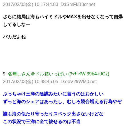
2017/02/03(金) 10:17:44.83 ID:iSmFkB3cr.net
さらに結局は海もハイミドルやMAXを出せなくなって自爆
してるしなー
バカだよね
9:
名無しさん＠ドル箱いっぱい (ﾜｯﾁｮｲW 39b4-rJGz)
2017/02/03(金) 10:48:45.05 ID:eoV2frWM0.net
ぶっちゃけ三洋の陰謀みたいに言うのはおかしい
ずっと海のシェアはあったし、むしろ競合増える行為やぞ
誰も海の似たり寄ったりスペック出さないけどな
この状況で三洋に全て被せるのは不当