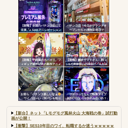
い…
ル
【朗報】全国のパチンコ店にて
パチンコ店「今日がグランドオ
京楽「e SAOアリシゼーション
ープンから15周年記念日で
夜空」のデモ機プレミアム展示
す！」←ワイ「五万負けてま
が始まる！SAOファンは急
す」
げ！！！
【朗報】甲鉄城のカバネリ、フ
【朗報】解析サイトさん、戦コ
ィギュア発売記念の新作アニメ
レ6の周期狙いの項目に「もがみ
が公開される！無名ちゃんでっ
んの尻画像」を採用
っっっっっっっっかｗｗｗ
お前ら「パチンコ楽しいなぁ
パチスロってなんで転落タイプ
」ワイ「ほーい（先バレを取り
みたいなスペックの台ないの？
上げる）」
【新台】ネット「Lモグモグ風林火山 大海戦の巻」試打動
画が公開！
【衝撃】SES10年目のワイ、転職するか迷うｗｗｗｗｗ