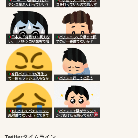
チンコ屋さん行っていい？
コを打っていたので思わず
頭に血が昇り台に顔面を叩
きつけた
日本人「貧困でPS買えな
パチンコって分母まで回
い」←パチンコや競馬で増
すのが一番勝てないか？
やせばええだけなのにアホ
今日パチンコで5万使っ
パチンコ行こうと思う
て一回もラッシュ入らなか
ったんだがこんなもん？
もしかしてパチンコって
パチンコで隣がラッシュ
絶対勝てないようにできて
かけぬけたら踊ってもいい
るのか…？朝3万勝ちだっ
の？
たのに気づいたら5万負け
Twitterタイムライン