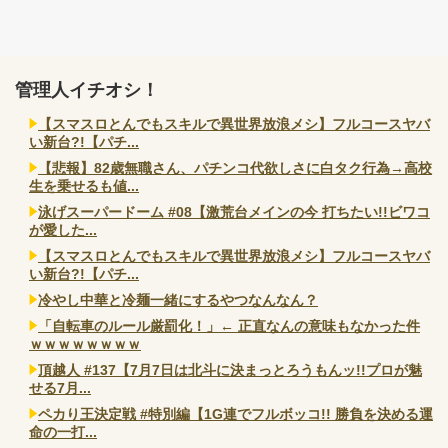
管理人イチオシ！
【スマスロとんでもスキルで異世界放浪メシ】フルコースヤバ
い新台?!【パチ...
【悲報】82歳無職さん、パチンコ代欲しさに白タク行為→高校
生を乗せるも値...
泳げスーパードーム #08【激荒台メインの今 打ちたい!!ビワコ
が愛した...
【スマスロとんでもスキルで異世界放浪メシ】フルコースヤバ
い新台?!【パチ...
冷やし中華と冷麺一緒にするやつなんなん？
「自転車のルール厳罰化！」← 正直なんの意味もなかった件
ｗｗｗｗｗｗｗｗ
頂越人 #137【7月7日は北斗に決まっとろうもんッ!!プロが魅
せる7月...
ペカり王決定戦 #特別編【1G連でフルボッコ!! 勝負を決める運
命の一打...