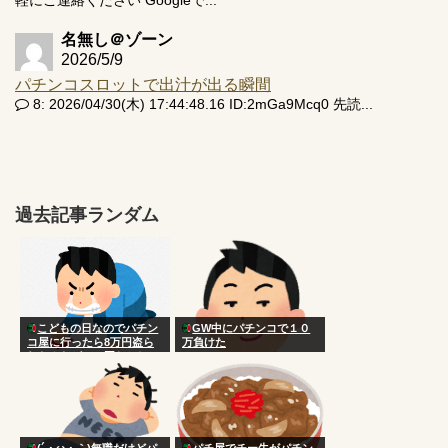
名無し＠ゾーン
2026/5/9
パチンコスロットで出汁が出る瞬間
8: 2026/04/30(木) 17:44:48.16 ID:2mGa9Mcq0 先読...
過去記事ランダム
こどもの日なのでパチン
GW中にパチンコで１０
コ屋に行ったら8万円盗ら
万負けた
れたんだがこの国おかしい
だろ
(´・ω・｀)無職だけどパ
パチ屋でチー牛がパチン