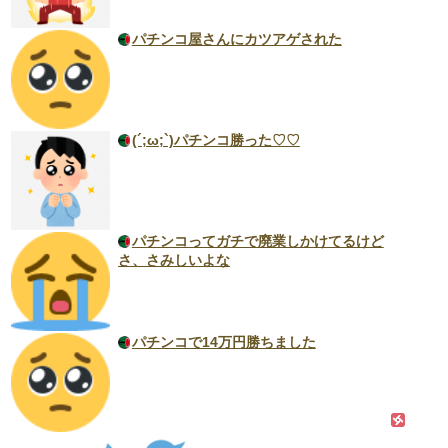
パチンコ屋さんにカツアゲされた
(´;ω;`)パチンコ勝った♡♡
パチンコってガチで廃業しかけてるけど
さ、さみしいよな
パチンコで14万円勝ちました