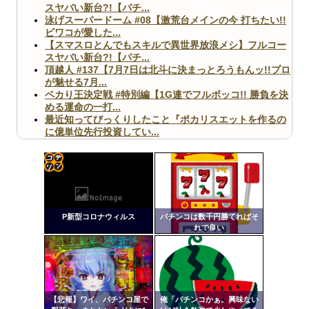
スヤバい新台?!【パチ...
泳げスーパードーム #08【激荒台メインの今 打ちたい!!
ビワコが愛した...
【スマスロとんでもスキルで異世界放浪メシ】フルコー
スヤバい新台?!【パチ...
頂越人 #137【7月7日は北斗に決まっとろうもんッ!!プロ
が魅せる7月...
ペカり王決定戦 #特別編【1G連でフルボッコ!! 勝負を決
める運命の一打...
最近知ってびっくりしたこと『ポカリスエットを作るの
に億単位先行投資してい...
【ヤバ杉】日本の無車検車「実は俺たち20万台も走って
ますｗ」←これどうす...
【閲覧注意】俺が近くにいると機械が壊れるんだけどさ
【画像】ペプシコーラ社、「こういうのでいいんだよ」
コテ
な新商品を発売
リン
P新型コロナウィルス
パチンコは数千円勝てればそ
- 固
れで良い
定リ
ンク
Powered by livedoor 相互RSS
自動
更新
【悲報】ワイ、パチンコ屋で
俺「パチンコかぁ。興味ない