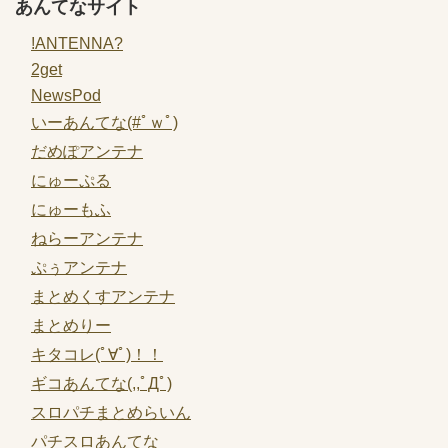
あんてなサイト
!ANTENNA?
2get
NewsPod
いーあんてな(#ﾟｗﾟ)
だめぽアンテナ
にゅーぷる
にゅーもふ
ねらーアンテナ
ぷぅアンテナ
まとめくすアンテナ
まとめりー
キタコレ(ﾟ∀ﾟ)！！
ギコあんてな(,,ﾟДﾟ)
スロパチまとめらいん
パチスロあんてな