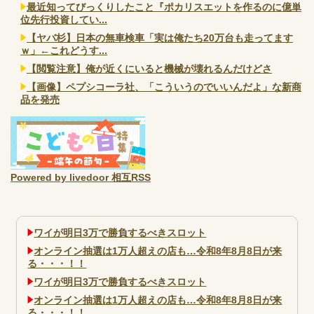
最近知ってびっくりしたこと『ポカリスエットを作るのに億単
位先行投資してい...
【ヤバ杉】日本の無車検車「実は俺たち20万台も走ってます
ｗ」←これどうす...
【閲覧注意】俺が近くにいると機械が壊れるんだけどさ
【画像】ペプシコーラ社、「こういうのでいいんだよ」な新商
品を発売
Powered by livedoor 相互RSS
ワイが明日3万で勝負するべきスロット
オンライン抽選は1万人超えの店も…令和8年8月8日が来
る・・・！！
ワイが明日3万で勝負するべきスロット
オンライン抽選は1万人超えの店も…令和8年8月8日が来
る・・・！！