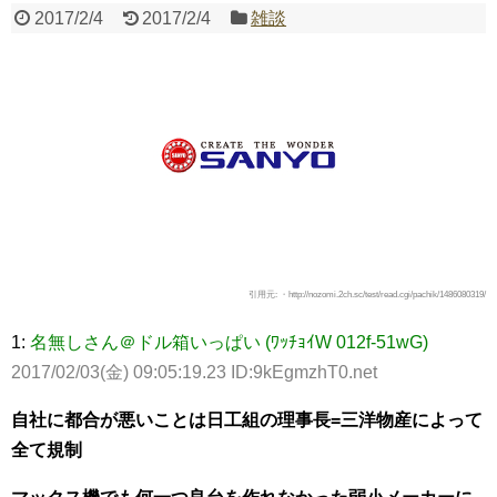
2017/2/4
2017/2/4
雑談
Powered by livedoor 相互RSS
引用元: ・http://nozomi.2ch.sc/test/read.cgi/pachik/1486080319/
1:
名無しさん＠ドル箱いっぱい (ﾜｯﾁｮｲW 012f-51wG)
2017/02/03(金) 09:05:19.23 ID:9kEgmzhT0.net
自社に都合が悪いことは日工組の理事長=三洋物産によって
全て規制