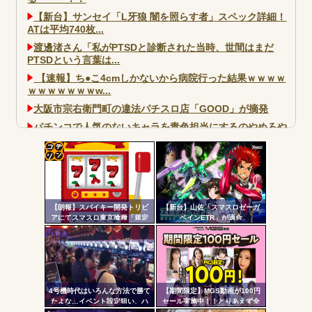
【新台】サンセイ「L牙狼 闇を照らす者」スペック詳細！
ATは平均740枚...
渡邊渚さん「私がPTSDと診断された当時、世間はまだ
PTSDという言葉は...
【速報】ち●こ4cmしかないから病院行った結果ｗｗｗｗ
ｗｗｗｗｗｗｗw...
大阪市宗右衛門町の違法パチスロ店「GOOD」が摘発
パチンコで人気のないキャラを青色担当にするのやめろや
ワイ、パチンコ屋店員の目の前で会員カードを握り潰し
「今までありがとう」と...
コテ
無職のパチンコカス(22)なんやが、ワイの人生どれくらい
ヤバいか教えて？...
リン
AngelBeats!とかいうクソアニメの思い出ｗｗｗ
【朗報】スパイキー開発トリビ
【新台】山佐「スマスロゼーガ
- 固
アにてスマスロ東京喰種「規定
ペインETR」が適合
ゲーム数による当せんと裏AT突
定リ
入率」が公開される。100G・
ンク
200G以内に到達で裏AT突入が優
遇
自動
Powered by livedoor 相互RSS
更新
4号機時代はいろんな方法で勝て
【期間限定】MGS動画が100円
たよな…イベント設定狙い、ハ
セール実施中！！とりあえず全
ツー
イエナ、超技術介入機、新装狙
部買うやろｗｗｗｗｗ