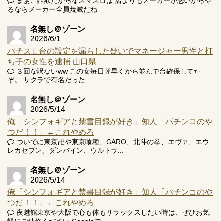
まぁ、詐欺だからなスマスロは 店よりもメーカーが悪いからや
るならメーカー全員焼滅だね
名無し＠ゾーン
2026/6/1
パチスロ台の設定を漏らした疑いでマネージャー男性と打
ち子の女性を逮捕 山口県
３回な訳ないww この女毎日朝早くから並んで台確保してた
ぞ。 サクラで有名だった
名無し＠ゾーン
2026/5/14
俺「シンフォギアと禁書目録が好き」知人「パチンコのや
つだ！！」←これやめろ
ついでに東京卍や東京喰種、GARO、北斗の拳、エヴァ、エウ
レカセブン、ダンバイン、ウルトラ...
名無し＠ゾーン
2026/5/14
俺「シンフォギアと禁書目録が好き」知人「パチンコのや
つだ！！」←これやめろ
夜魅館東京や大阪で心も体もリラックスしたい時は、ぜひお気
軽にご連絡ください Googleで...