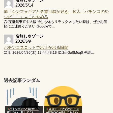
名無し＠ゾーン
2026/5/14
俺「シンフォギアと禁書目録が好き」知人「パチンコのや
つだ！！」←これやめろ
夜魅館東京や大阪で心も体もリラックスしたい時は、ぜひお気
軽にご連絡ください Googleで...
名無し＠ゾーン
2026/5/9
パチンコスロットで出汁が出る瞬間
8: 2026/04/30(木) 17:44:48.16 ID:2mGa9Mcq0 先読...
過去記事ランダム
パチンコで7万負けた
スロットで左右のチーズ
死にたい 殺してくれ
がAT6000枚出してるんや