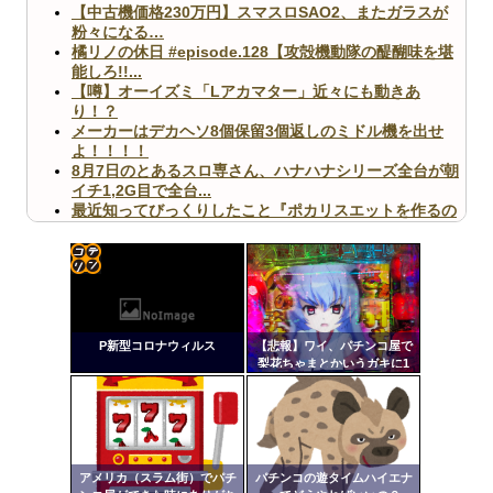
【中古機価格230万円】スマスロSAO2、またガラスが
粉々になる…
橘リノの休日 #episode.128【攻殻機動隊の醍醐味を堪
能しろ!!...
【噂】オーイズミ「Lアカマター」近々にも動きあ
り！？
メーカーはデカヘソ8個保留3個返しのミドル機を出せ
よ！！！！
8月7日のとあるスロ専さん、ハナハナシリーズ全台が朝
イチ1,2G目で全台...
最近知ってびっくりしたこと『ポカリスエットを作るの
に億単位先行投資してい...
【ヤバ杉】日本の無車検車「実は俺たち20万台も走って
ますｗ」←これどうす...
【閲覧注意】俺が近くにいると機械が壊れるんだけどさ
コテ
【画像】ペプシコーラ社、「こういうのでいいんだよ」
リン
な新商品を発売
P新型コロナウィルス
【悲報】ワイ、パチンコ屋で
- 固
梨花ちゃまとかいうガキに1
万カツアゲされる
定リ
ンク
自動
Powered by livedoor 相互RSS
更新
アメリカ（スラム街）でパチ
パチンコの遊タイムハイエナ