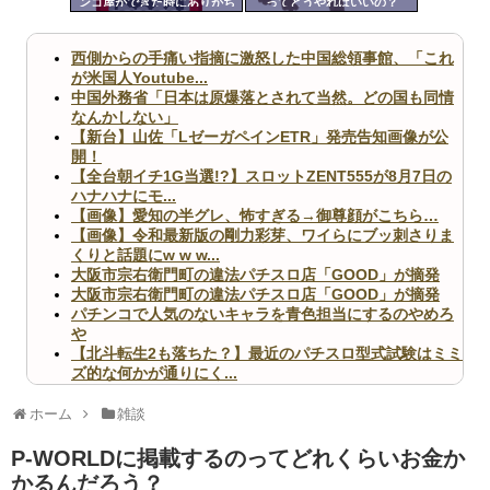
ンコ屋ができた時にありがち
ってどうやればいいの？
ツー
な事ｗｗｗｗｗｗｗｗｗｗｗ
ｗｗｗｗｗｗｗ
ル
西側からの手痛い指摘に激怒した中国総領事館、「これ
が米国人Youtube...
中国外務省「日本は原爆落とされて当然。どの国も同情
なんかしない」
【新台】山佐「LゼーガペインETR」発売告知画像が公
開！
【全台朝イチ1G当選!?】スロットZENT555が8月7日の
ハナハナにモ...
【画像】愛知の半グレ、怖すぎる→御尊顔がこちら…
【画像】令和最新版の剛力彩芽、ワイらにブッ刺さりま
くりと話題にw w w...
大阪市宗右衛門町の違法パチスロ店「GOOD」が摘発
大阪市宗右衛門町の違法パチスロ店「GOOD」が摘発
パチンコで人気のないキャラを青色担当にするのやめろ
や
【北斗転生2も落ちた？】最近のパチスロ型式試験はミミ
ズ的な何かが通りにく...
無職のパチンコカス(22)なんやが、ワイの人生どれくら
いヤバいか教えて？...
ホーム
雑談
AngelBeats!とかいうクソアニメの思い出ｗｗｗ
P-WORLDに掲載するのってどれくらいお金か
かるんだろう？