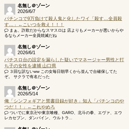
名無し＠ゾーン
2026/6/7
パチンコで9万負けて殺人鬼と化したワイ「殺す…全員殺
す…」←こいつを救え！！！
まぁ、詐欺だからなスマスロは 店よりもメーカーが悪いからや
Powered by livedoor 相互RSS
るならメーカー全員焼滅だね
名無し＠ゾーン
2026/6/1
パチスロ台の設定を漏らした疑いでマネージャー男性と打
ち子の女性を逮捕 山口県
３回な訳ないww この女毎日朝早くから並んで台確保してた
ぞ。 サクラで有名だった
名無し＠ゾーン
2026/5/14
俺「シンフォギアと禁書目録が好き」知人「パチンコのや
つだ！！」←これやめろ
ついでに東京卍や東京喰種、GARO、北斗の拳、エヴァ、エウ
レカセブン、ダンバイン、ウルトラ...