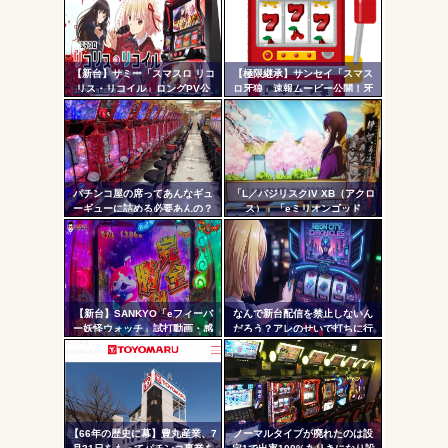
Powered by livedoor 相互RSS
ンク
超えの現行最強スペックは伊達
じゃないな…
自動
更新
【新台】サミー「スマスロ リコ
【極限継承】サンセイ「スマス
リス・リコイル」ロングPV公
ロ牙狼」速報ムービー公開！牙
ツー
開！新時代の疑似ボ連打を体感
狼の名に恥じぬ出玉性能がパチ
せよ！！！
ンコからスロットへ
ル
パチンコ屋の席ってあんなギュ
「L／バジリスクIV XB（アクロ
ーギューに詰める必要あんの？
ス）」「eミリオンゴッド
もっと離した方がよくね？？？
3CHB（メーシー）」「L／Vivy
／A5（大都）」が検定通過
【新台】SANKYO「eフィーバ
なんで新台配信を禁止しないん
ー妖怪ウォッチ」試打動画・感
だろう？アレのせいで打ちに行
想まとめ！流石にこれは覇権だ
かない層が一定数いそうだが
ろ！SSS評価
【66年の歴史に幕】豊丸産業、7
ノーマルタイプが廃れたのは設