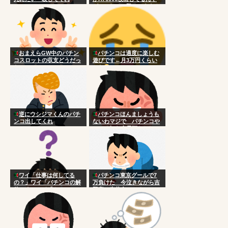
が、これって殴ってええん
か？
おまえらGW中のパチン
パチンコは適度に楽しむ
コスロットの収支どうだっ
遊びです←月3万円くらい
た？
かな
逆にウシジマくんのパチ
パチンコほんましょうも
ンコ出してくれ
ないわマジで パチンコや
ってる奴ら全員頭おかしい
ワイ「仕事は何してる
パチンコ東京グールで7
の？」ワイ「パチンコの解
万負けた 今泣きながら吉
体です」ワイ「ん?」
野家の牛丼食べてる