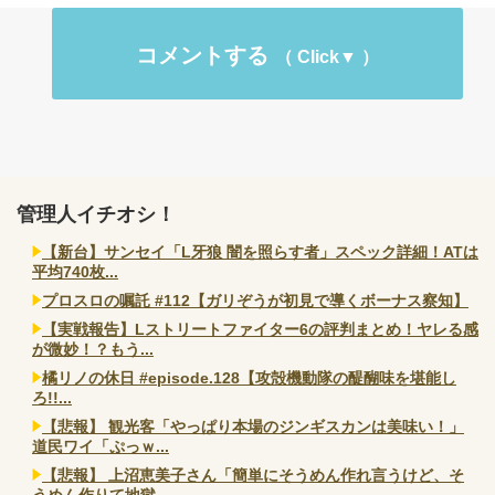
コメントする
管理人イチオシ！
【新台】サンセイ「L牙狼 闇を照らす者」スペック詳細！ATは
平均740枚...
プロスロの嘱託 #112【ガリぞうが初見で導くボーナス察知】
【実戦報告】Lストリートファイター6の評判まとめ！ヤレる感
が微妙！？もう...
橘リノの休日 #episode.128【攻殻機動隊の醍醐味を堪能し
ろ!!...
【悲報】 観光客「やっぱり本場のジンギスカンは美味い！」
道民ワイ「ぷっｗ...
【悲報】 上沼恵美子さん「簡単にそうめん作れ言うけど、そ
うめん作りて地獄...