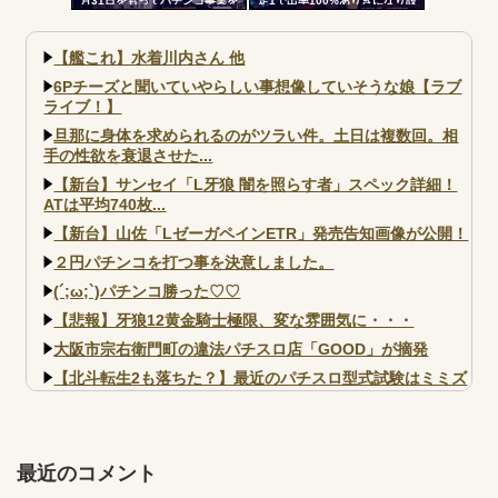
月31日をもってパチンコ事業を
定1で出率100%ありきになり設
停止へ ナナシーやコマコマ倶
定1放置がデフォになったから
楽部マやウィッチブレイド…た
くさんの名機をありがとう
【艦これ】水着川内さん 他
6Pチーズと聞いていやらしい事想像していそうな娘【ラブ
ライブ！】
旦那に身体を求められるのがツラい件。土日は複数回。相
手の性欲を衰退させた...
【新台】サンセイ「L牙狼 闇を照らす者」スペック詳細！
ATは平均740枚...
【新台】山佐「LゼーガペインETR」発売告知画像が公開！
２円パチンコを打つ事を決意しました。
(´;ω;`)パチンコ勝った♡♡
【悲報】牙狼12黄金騎士極限、変な雰囲気に・・・
大阪市宗右衛門町の違法パチスロ店「GOOD」が摘発
【北斗転生2も落ちた？】最近のパチスロ型式試験はミミズ
的な何かが通りにく...
【実戦報告】e黄門ちゃま寿限無 初日の評判まとめ！コン
プ報告あり！弱予告...
最近のコメント
アズールレーン スロット評価はコイン持ちの悪い疑似ボ天
井の軽い絆？