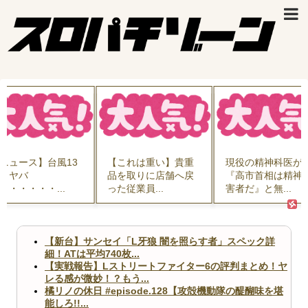
【これは重い】貴重
現役の精神科医が
【速報】高市
品を取りに店舗へ戻
『高市首相は精神障
｢こんなバカ｣
った従業員...
害者だ』と無...
したGE...
【新台】サンセイ「L牙狼 闇を照らす者」スペック詳
細！ATは平均740枚...
【実戦報告】Lストリートファイター6の評判まとめ！ヤ
レる感が微妙！？もう...
橘リノの休日 #episode.128【攻殻機動隊の醍醐味を堪
能しろ!!...