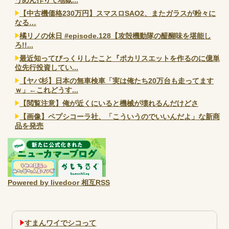
【中古機価格230万円】スマスロSAO2、またガラスが粉々に
なる…
橘リノの休日 #episode.128【攻殻機動隊の醍醐味を堪能し
ろ!!...
最近知ってびっくりしたこと『ポカリスエットを作るのに億単
位先行投資してい...
【ヤバ杉】日本の無車検車「実は俺たち20万台も走ってます
ｗ」←これどうす...
【閲覧注意】俺が近くにいると機械が壊れるんだけどさ
【画像】ペプシコーラ社、「こういうのでいいんだよ」な新商
品を発売
Powered by livedoor 相互RSS
すまんワイでシコって