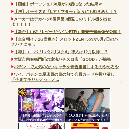
【画像】ボーッシュJS8歳が23歳になった結果ｗ
【噂】オーイズミ「Lアカマター」近々にも動きあり！？
メーカーはデカヘソ8個保留3個返しのミドル機を出せ
よ！！！！
【新台】山佐「LゼーガペインETR」発売告知画像が公開！
【全台朝イチ1G当選!?】スロットZENT555が8月7日のハ
ナハナにモ...
【噂】ユニバ「Lバジリスク4」導入は12月以降！？
大阪市宗右衛門町の違法パチスロ店「GOOD」が摘発
パチンコで人気のないキャラを青色担当にするのやめろや
ワイ、パチンコ屋店員の目の前で会員カードを握り潰し
「今までありがとう」と...
無職のパチンコカス(22)なんやが、ワイの人生どれくらい
ヤバいか教えて？...
AngelBeats!とかいうクソアニメの思い出ｗｗｗ
コテ
リン
【朗報】最新台「eエデンズゼ
【大人限定】本当に出会いを求
- 固
ロ」わずか1時間48分で一撃9万
めている方はコチラです！！
5000発コンプリートを達成して
定リ
しまうｗ 究極LT期待出玉2万発