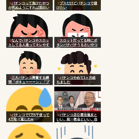
パチンコって負けたやつ
ブスだけどパチンコで儲
が死ぬようにすれば面白い
けたい
と思うんだが
なんでパチンコやスロッ
スロット打ってる時にボ
トしてる人達ってキレやす
タンバチバチうるさいやつ
いんだろ
死ねよ
三大パチンコ興奮する瞬
パチンコやめて1ヶ月経
間「ポキューーーン」「プ
ちました
チュン！！！！…」
パチンコで7万5千使って
パチンコ店公選法違反と
4万取り返したw
いい、統一教会といい、自
民ってどこまで韓国に侵食
されてんだよｗｗｗｗｗｗ
ｗｗｗ