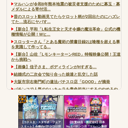
マルハンが令和8年熊本地震の被災者支援のために募玉・募
メダルによる寄付活...
昔のスロット動画見てたらケロット柄が2回出たのにハズレ
てた…流石にヤバす...
【新台】平和「L転生王女と天才令嬢の魔法革命」公式の機
種情報が公開！Wヒ...
スロッターさん「とある魔術の禁書目録2は喰種を超える事
を意識して作ってる...
【新台】山佐「LモンキーターンRED」特報映像公開！王道
から挑戦へ
【画像】佳子さま、ボディラインがHすぎる…
結婚式の二次会で知り合った娘達と乱交した話
大阪市宗右衛門町の違法パチスロ店「GOOD」が摘発
パチンコで人気のないキャラを青色担当にするのやめろや
ワイ、パチンコ屋店員の目の前で会員カードを握り潰し
「今までありがとう」と...
コテ
無職のパチンコカス(22)なんやが、ワイの人生どれくらい
ヤバいか教えて？...
リン
AngelBeats!とかいうクソアニメの思い出ｗｗｗ
【コテスタ・スタサポ・フェア
【設置48台・推定全6】日本
- 固
スタート】今後のパチンコは回
No.1パチンコ店「マルハン新宿