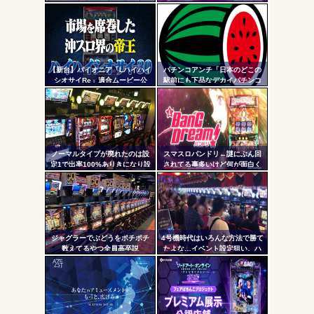
数固定系必須でいいよな。そし
東宝ビル店」のマイジャグラ
定リ
て釘は完全に廃止するべき
ー、とんでもない事になるｗｗ
ンク
ｗｗｗ
自動
Powered by livedoor 相互RSS
更新
【新台】パイオニア「Lハイハイ
パチンコアンチ「日本のどこの
シオサイRe」適合ムービー公
駅前にも下品なデカイパチンコ
ツー
開！沖スロ界の帝王がスマスロ
屋があって恥ずかしい」
ATで復活
ル
ノーマルタイプが廃れたのは設
スマスロバンドリ←謎にぶん回
定1で出率100%ありきになり設
されてる事多いけど何が面白く
定1放置がデフォになったから
て打ってるの？？？
ジャグラーでぶどうをポチポチ
4号機時代はいろんな方法で勝て
数えてるやつ全員高卒説
たよな…イベント設定狙い、ハ
イエナ、超技術介入機、新装狙
い…