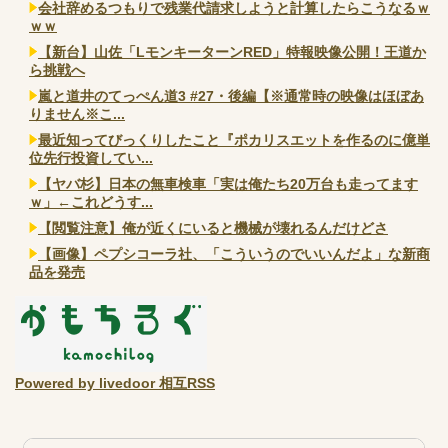
会社辞めるつもりで残業代請求しようと計算したらこうなるｗ
ｗｗ
【新台】山佐「LモンキーターンRED」特報映像公開！王道か
ら挑戦へ
嵐と道井のてっぺん道3 #27・後編【※通常時の映像はほぼあ
りません※こ...
最近知ってびっくりしたこと『ポカリスエットを作るのに億単
位先行投資してい...
【ヤバ杉】日本の無車検車「実は俺たち20万台も走ってます
ｗ」←これどうす...
【閲覧注意】俺が近くにいると機械が壊れるんだけどさ
【画像】ペプシコーラ社、「こういうのでいいんだよ」な新商
品を発売
Powered by livedoor 相互RSS