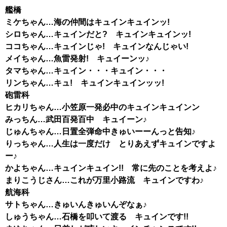
艦橋
ミケちゃん…海の仲間はキュインキュインッ!
シロちゃん…キュインだと? キュインキュインッ!
ココちゃん…キュインじゃ! キュインなんじゃい!
メイちゃん…魚雷発射! キュイーンッ♪
タマちゃん…キュイン・・・キュイン・・・
リンちゃん…キュ! キュインキュインッッ!
砲雷科
ヒカリちゃん…小笠原一発必中のキュインキュインン
みっちん…武田百発百中 キュイーン♪
じゅんちゃん…日置全弾命中きゅいーーんっと告知♪
りっちゃん…人生は一度だけ とりあえずキュインですよ
ー♪
かよちゃん…キュインキュイン!! 常に先のことを考えよ♪
まりこうじさん…これが万里小路流 キュインですわ♪
航海科
サトちゃん…きゅいんきゅいんぞなぁ♪
しゅうちゃん…石橋を叩いて渡る キュインです!!