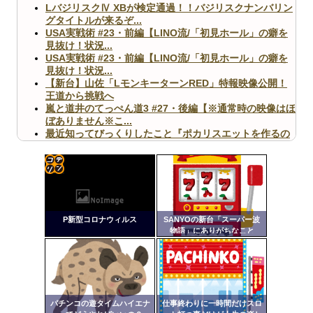
LバジリスクⅣ XBが検定通過！！バジリスクナンバリン
グタイトルが来るぞ...
USA実戦術 #23・前編【LINO流/「初見ホール」の癖を
見抜け！状況...
USA実戦術 #23・前編【LINO流/「初見ホール」の癖を
見抜け！状況...
【新台】山佐「LモンキーターンRED」特報映像公開！
王道から挑戦へ
嵐と道井のてっぺん道3 #27・後編【※通常時の映像はほ
ぼありません※こ...
最近知ってびっくりしたこと『ポカリスエットを作るの
に億単位先行投資してい...
【ヤバ杉】日本の無車検車「実は俺たち20万台も走って
ますｗ」←これどうす...
【閲覧注意】俺が近くにいると機械が壊れるんだけどさ
コテ
【画像】ペプシコーラ社、「こういうのでいいんだよ」
リン
な新商品を発売
P新型コロナウィルス
SANYOの新台「スーパー波
- 固
物語」にありがちなこと
定リ
ンク
自動
Powered by livedoor 相互RSS
更新
パチンコの遊タイムハイエナ
仕事終わりに一時間だけスロ