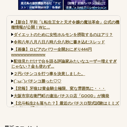
鹿児島の遊技機販売会社「アゼ
【朗報】全国のパチンコ店にて
スト」が破産開始決定 負債総
京楽「e SAOアリシゼーション
額は約3500万円
夜空」のデモ機プレミアム展示
が始まる！SAOファンは急
げ！！！
【新台】平和「L転生王女と天才令嬢の魔法革命」公式の機
種情報が公開！Wヒ...
ダイエットのために女性ホルモンを摂取するのはアリ？
令和八年八月八日八時八分八秒に書き込むスレッド
【画像】ロピアのパワー全開おにぎり444円
wwwwwwwwwww
配信見ただけで台を語る評論家みたいなユーザー増えすぎ
じゃない？金も使わず...
２円パチンコを打つ事を決意しました。
(´;ω;`)パチンコ勝った♡♡
【悲報】牙狼12黄金騎士極限、変な雰囲気に・・・
大阪市宗右衛門町の違法パチスロ店「GOOD」が摘発
【北斗転生2も落ちた？】最近のパチスロ型式試験はミミズ
的な何かが通りにく...
【実戦報告】e黄門ちゃま寿限無 初日の評判まとめ！コン
プ報告あり！弱予告...