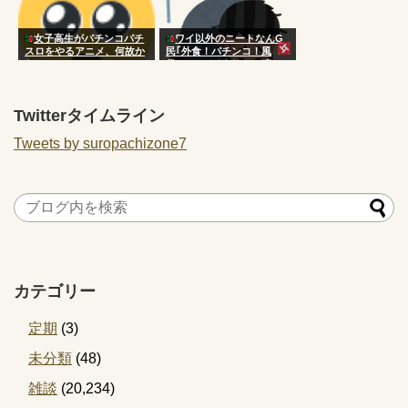
女子高生がパチンコパチ
ワイ以外のニートなんG
スロをやるアニメ、何故か
民｢外食！パチンコ！風
ない
俗！｣←バイタリティ凄い
よな
Twitterタイムライン
Tweets by suropachizone7
カテゴリー
定期
(3)
未分類
(48)
雑談
(20,234)