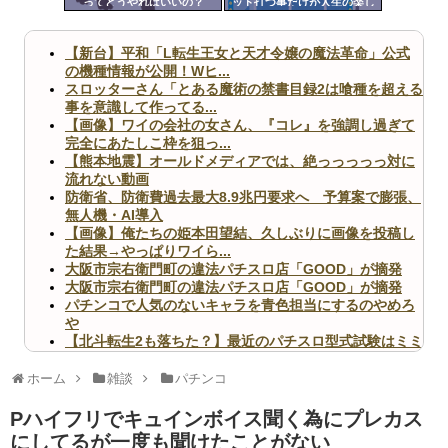
ってどうやればいいの？
ット打つ事だけが人生の楽し
ツー
み
ル
【新台】平和「L転生王女と天才令嬢の魔法革命」公式
の機種情報が公開！Wヒ...
スロッターさん「とある魔術の禁書目録2は喰種を超える
事を意識して作ってる...
【画像】ワイの会社の女さん、『コレ』を強調し過ぎて
完全にあたしこ枠を狙っ...
【熊本地震】オールドメディアでは、絶っっっっっ対に
流れない動画
防衛省、防衛費過去最大8.9兆円要求へ 予算案で膨張、
無人機・AI導入
【画像】俺たちの姫本田望結、久しぶりに画像を投稿し
た結果→やっぱりワイら...
大阪市宗右衛門町の違法パチスロ店「GOOD」が摘発
大阪市宗右衛門町の違法パチスロ店「GOOD」が摘発
パチンコで人気のないキャラを青色担当にするのやめろ
や
【北斗転生2も落ちた？】最近のパチスロ型式試験はミミ
ズ的な何かが通りにく...
無職のパチンコカス(22)なんやが、ワイの人生どれくら
ホーム
雑談
パチンコ
いヤバいか教えて？...
AngelBeats!とかいうクソアニメの思い出ｗｗｗ
Pハイフリでキュインボイス聞く為にプレカス
にしてるが一度も聞けたことがない