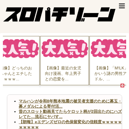
【画像】最近の女児
【画像】「M!LK」と
【悲報】
向け漫画、年上男子
かいう謎の男性アイ
インフル
との恋愛を...
ドル、...
「3000万.
マルハンが令和8年熊本地震の被災者支援のために募玉・
募メダルによる寄付活...
昔のスロット動画見てたらケロット柄が2回出たのにハズ
レてた…流石にヤバす...
【朗報】eエデンズゼロの色保留変化の信頼度ｗｗｗｗｗ
ｗｗｗｗｗ