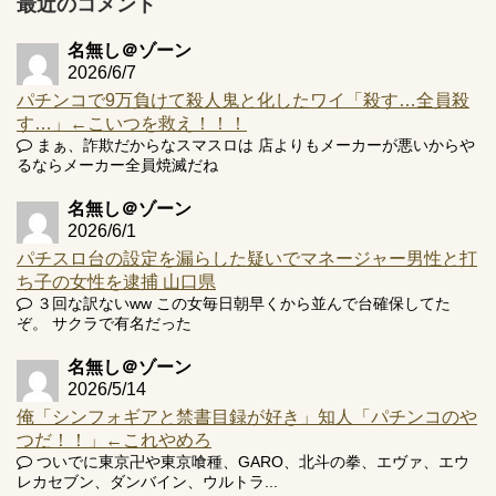
最近のコメント
アズールレーン スロット評価はコイン持ちの悪い疑似ボ天
井の軽い絆？
名無し＠ゾーン
2026/6/7
パチンコで9万負けて殺人鬼と化したワイ「殺す…全員殺
す…」←こいつを救え！！！
まぁ、詐欺だからなスマスロは 店よりもメーカーが悪いからや
Powered by livedoor 相互RSS
るならメーカー全員焼滅だね
名無し＠ゾーン
2026/6/1
パチスロ台の設定を漏らした疑いでマネージャー男性と打
ち子の女性を逮捕 山口県
３回な訳ないww この女毎日朝早くから並んで台確保してた
ぞ。 サクラで有名だった
名無し＠ゾーン
2026/5/14
俺「シンフォギアと禁書目録が好き」知人「パチンコのや
つだ！！」←これやめろ
ついでに東京卍や東京喰種、GARO、北斗の拳、エヴァ、エウ
レカセブン、ダンバイン、ウルトラ...