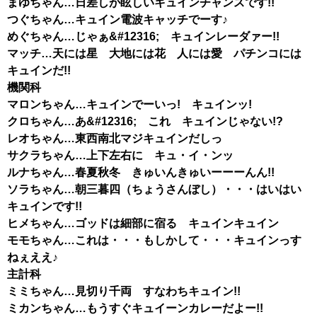
まゆちゃん…日差しが眩しいキュインチャンスです!!
つぐちゃん…キュイン電波キャッチでーす♪
めぐちゃん…じゃぁ&#12316; キュインレーダァー!!
マッチ…天には星 大地には花 人には愛 パチンコには
キュインだ!!
機関科
マロンちゃん…キュインでーいっ! キュインッ!
クロちゃん…あ&#12316; これ キュインじゃない!?
レオちゃん…東西南北マジキュインだしっ
サクラちゃん…上下左右に キュ・イ・ンッ
ルナちゃん…春夏秋冬 きゅいんきゅいーーーんん!!
ソラちゃん…朝三暮四（ちょうさんぼし）・・・はいはい
キュインです!!
ヒメちゃん…ゴッドは細部に宿る キュインキュイン
モモちゃん…これは・・・もしかして・・・キュインっす
ねぇええ♪
主計科
ミミちゃん…見切り千両 すなわちキュイン!!
ミカンちゃん…もうすぐキュイーンカレーだよー!!