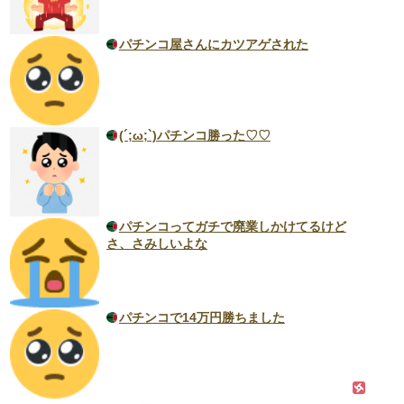
パチンコ屋さんにカツアゲされた
(´;ω;`)パチンコ勝った♡♡
パチンコってガチで廃業しかけてるけど
さ、さみしいよな
パチンコで14万円勝ちました