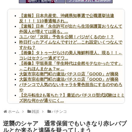
以外打てる台がない
ンブルが許されてるのかわか
ツー
らん
ル
【速報】日本共産党、沖縄県知事選で公職選挙法違
反！！！ 110番通報され...
【速報】日本「永住許可が出たら生活保護貰おうなんて
外国人が増えては困る。...
ユニバが「次回」予告を公開！バジがくるのか！？
昨日打ったアイムなんですけど…これ設定いくつなんで
すかね？
【画像】タトゥーだらけの美人海鮮料理人、現る！！←
コレはセクシー過ぎてワ...
【画像】宇垣美里「学生時代は全然モテなかったです」
←これほんまかぁ？w ...
大阪市宗右衛門町の違法パチスロ店「GOOD」が摘発
大阪市宗右衛門町の違法パチスロ店「GOOD」が摘発
パチンコで人気のないキャラを青色担当にするのやめろ
や
【北斗転生2も落ちた？】最近のパチスロ型式試験はミミ
ズ的な何かが通りにく...
無職のパチンコカス(22)なんやが、ワイの人生どれくら
いヤバいか教えて？...
ホーム
雑談
パチンコ
AngelBeats!とかいうクソアニメの思い出ｗｗｗ
逆襲のシャア 通常保留でもいきなり赤レバブ
ルとか来ると遠隔を疑ってしまう