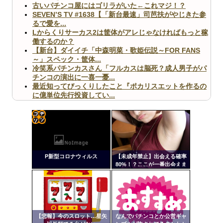
古いパチンコ屋にはゴリラがいた←これマジ！？
SEVEN’S TV #1638【「新台最速」司芭扶がやじきた参
るで愛を...
Lからくりサーカス2は筐体がアレじゃなければもっと稼
働するのか？
【新台】ダイイチ「中森明菜・歌姫伝説～FOR FANS
～」スペック・筐体...
冷笑系パチンカスさん「フルカスは脳死？成人男子がパ
チンコの演出に一喜一憂...
最近知ってびっくりしたこと『ポカリスエットを作るの
に億単位先行投資してい...
【ヤバ杉】日本の無車検車「実は俺たち20万台も走って
ますｗ」←これどうす...
【閲覧注意】俺が近くにいると機械が壊れるんだけどさ
【画像】ペプシコーラ社、「こういうのでいいんだよ」
コテ
な新商品を発売
リン
P新型コロナウィルス
【未成年禁止】出会える確率
- 固
80%！？ここが一番出会えま
す
定リ
ンク
Powered by livedoor 相互RSS
自動
更新
【悲報】今のスロット…星矢
なんでパチンコとか公営ギャ