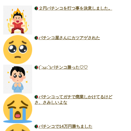
２円パチンコを打つ事を決意しました。
パチンコ屋さんにカツアゲされた
(´;ω;`)パチンコ勝った♡♡
パチンコってガチで廃業しかけてるけど
さ、さみしいよな
パチンコで14万円勝ちました