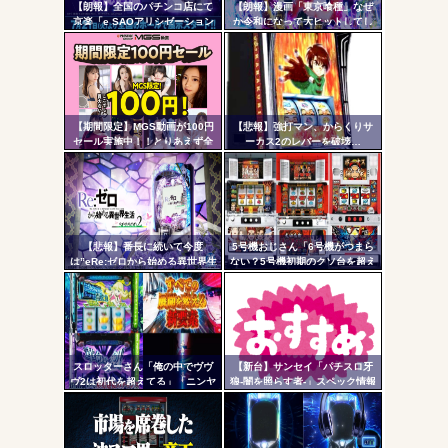
【朗報】全国のパチンコ店にて
【朗報】漫画「東京喰種」なぜ
- 固
AngelBeats!とかいうクソアニメの思い出ｗｗｗ
京楽「e SAOアリシゼーション
か令和になって大ヒットしてし
夜空」のデモ機プレミアム展示
まうｗｗｗ
定リ
が始まる！SAOファンは急
ンク
げ！！！
自動
更新
【期間限定】MGS動画が100円
【悲報】強打マン、からくりサ
Powered by livedoor 相互RSS
セール実施中！！とりあえず全
ーカス2のレバーを破壊…
ツー
部買うやろｗｗｗｗｗ
ル
【悲報】番長に続いて今度
5号機おじさん「6号機がつまら
は”eRe:ゼロから始める異世界生
ない？5号機初期のクソ台を超え
活2”で不正基板が発見された模
る事は絶対に無理」
様…関係者さん「中古購入は控
えた方がいいと思います」
スロッターさん「俺の中でヴヴ
【新台】サンセイ「パチスロ牙
ヴ2は初代を超えてる」「ニンヤ
狼-闇を照らす者-」スペック情報
メで状況が一変するのも良いス
判明！純増約9.1枚のAT機、疑似
パイスになってる」
ボ突破型、究極魔戒RUSHは継続
率82.6%のバトルタイプAT