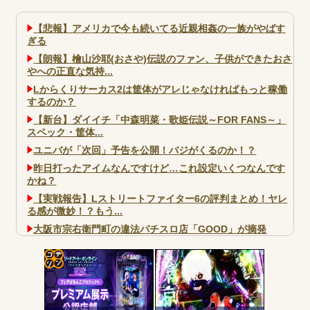
【悲報】アメリカで今も続いてる近親相姦の一族がやばす
ぎる
【朗報】檜山沙耶(おさや)伝説のファン、子供ができたおさ
やへの正直な気持...
Lからくりサーカス2は筐体がアレじゃなければもっと稼働
するのか？
【新台】ダイイチ「中森明菜・歌姫伝説～FOR FANS～」
スペック・筐体...
ユニバが「次回」予告を公開！バジがくるのか！？
昨日打ったアイムなんですけど…これ設定いくつなんです
かね？
【実戦報告】Lストリートファイター6の評判まとめ！ヤレ
る感が微妙！？もう...
大阪市宗右衛門町の違法パチスロ店「GOOD」が摘発
パチンコで人気のないキャラを青色担当にするのやめろや
ワイ、パチンコ屋店員の目の前で会員カードを握り潰し
「今までありがとう」と...
コテ
無職のパチンコカス(22)なんやが、ワイの人生どれくらい
リン
ヤバいか教えて？...