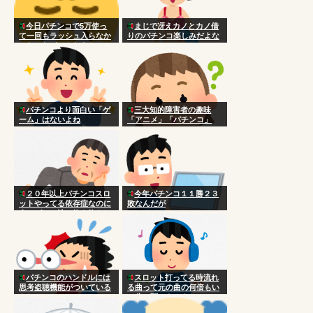
今日パチンコで5万使っ
まじで冴えカノとカノ借
て一回もラッシュ入らなか
りのパチンコ楽しみだよな
ったんだがこんなもん？
パチンコより面白い「ゲ
三大知的障害者の趣味
ーム」はないよね
「アニメ」「パチンコ」
２０年以上パチンコスロ
今年パチンコ１１勝２３
ットやってる依存症なのに
敗なんだが
今のゲーム性に飽き飽きし
てきた。
パチンコのハンドルには
スロット打ってる時流れ
思考盗聴機能がついている
る曲って元の曲の何倍もい
らしい
い曲に聞こえるよね