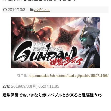
2019/10/3
パチンコ
Powered by livedoor 相互RSS
引用元:
http://medaka.5ch.net/test/read.cgi/pachik/1569711496/
276:
2019/09/30(月) 05:07:11.85
通常保留でもいきなり赤レバブルとか来ると遠隔疑うわ