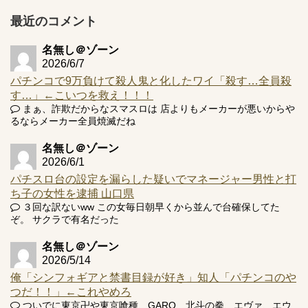
【実戦報告】e黄門ちゃま寿限無 初日の評判まとめ！コン
プ報告あり！弱予告...
最近のコメント
アズールレーン スロット評価はコイン持ちの悪い疑似ボ天
井の軽い絆？
名無し＠ゾーン
2026/6/7
パチンコで9万負けて殺人鬼と化したワイ「殺す…全員殺
す…」←こいつを救え！！！
まぁ、詐欺だからなスマスロは 店よりもメーカーが悪いからや
るならメーカー全員焼滅だね
Powered by livedoor 相互RSS
名無し＠ゾーン
2026/6/1
パチスロ台の設定を漏らした疑いでマネージャー男性と打
ち子の女性を逮捕 山口県
３回な訳ないww この女毎日朝早くから並んで台確保してた
ぞ。 サクラで有名だった
名無し＠ゾーン
2026/5/14
俺「シンフォギアと禁書目録が好き」知人「パチンコのや
つだ！！」←これやめろ
ついでに東京卍や東京喰種、GARO、北斗の拳、エヴァ、エウ