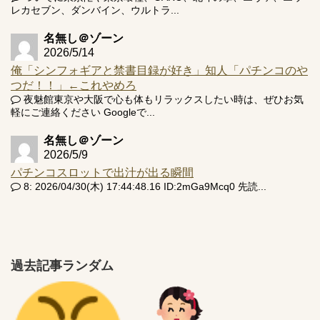
レカセブン、ダンバイン、ウルトラ...
名無し＠ゾーン
2026/5/14
俺「シンフォギアと禁書目録が好き」知人「パチンコのや
つだ！！」←これやめろ
夜魅館東京や大阪で心も体もリラックスしたい時は、ぜひお気
軽にご連絡ください Googleで...
名無し＠ゾーン
2026/5/9
パチンコスロットで出汁が出る瞬間
8: 2026/04/30(木) 17:44:48.16 ID:2mGa9Mcq0 先読...
過去記事ランダム