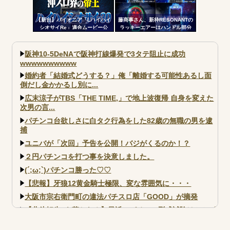
【新台】パイオニア「Lハイハイ
藤商事さん、新枠RESONANTの
シオサイRe」適合ムービー公
ラッキーエアーはハンドル部分
開！沖スロ界の帝王がスマスロ
からのみで枠上部からの風は無
ATで復活
い模様。ヅラに配慮したか？
阪神10-5DeNAで阪神打線爆発で3タテ阻止に成功
wwwwwwwwww
婚約者「結婚式どうする？」俺「離婚する可能性あるし面
倒だし金かかるし別に...
広末涼子がTBS「THE TIME,」で地上波復帰 自身を変えた
次男の言...
パチンコ台欲しさに白タク行為をした82歳の無職の男を逮
捕
ユニバが「次回」予告を公開！バジがくるのか！？
２円パチンコを打つ事を決意しました。
(´;ω;`)パチンコ勝った♡♡
【悲報】牙狼12黄金騎士極限、変な雰囲気に・・・
大阪市宗右衛門町の違法パチスロ店「GOOD」が摘発
【北斗転生2も落ちた？】最近のパチスロ型式試験はミミズ
的な何かが通りにく...