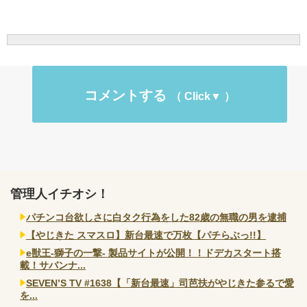
コメントする
管理人イチオシ！
パチンコ台欲しさに白タク行為をした82歳の無職の男を逮捕
【やじきた スマスロ】新台最速で万枚【パチらぶっ!!】
e獣王-獅子の一撃- 製品サイトが公開！！ドデカスタート搭
載！サバンナ...
SEVEN’S TV #1638【「新台最速」司芭扶がやじきた参るで愛
を...