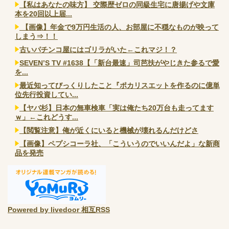
【私はあなたの味方】 交際歴ゼロの同級生宅に唐揚げや文庫
本を20回以上届...
【画像】年金で9万円生活の人、お部屋に不穏なものが映って
しまう⇒！！
古いパチンコ屋にはゴリラがいた←これマジ！？
SEVEN’S TV #1638【「新台最速」司芭扶がやじきた参るで愛
を...
最近知ってびっくりしたこと『ポカリスエットを作るのに億単
位先行投資してい...
【ヤバ杉】日本の無車検車「実は俺たち20万台も走ってます
ｗ」←これどうす...
【閲覧注意】俺が近くにいると機械が壊れるんだけどさ
【画像】ペプシコーラ社、「こういうのでいいんだよ」な新商
品を発売
Powered by livedoor 相互RSS