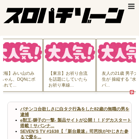
悲報】みい山のみ
【東京】お祈り合流
友人の21歳 男子大
ちゃん、DQNにボ
を話題にしていたら
生が 操縦する “水
られて...
お祈り車線...
バ...
パチンコ台欲しさに白タク行為をした82歳の無職の男を
逮捕
e獣王-獅子の一撃- 製品サイトが公開！！ドデカスタート
搭載！サバンナ...
SEVEN’S TV #1638【「新台最速」司芭扶がやじきた参
るで愛を...