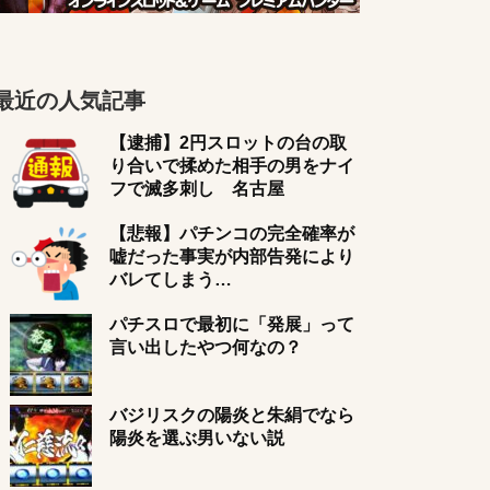
最近の人気記事
【逮捕】2円スロットの台の取
り合いで揉めた相手の男をナイ
フで滅多刺し 名古屋
【悲報】パチンコの完全確率が
嘘だった事実が内部告発により
バレてしまう…
パチスロで最初に「発展」って
言い出したやつ何なの？
バジリスクの陽炎と朱絹でなら
陽炎を選ぶ男いない説