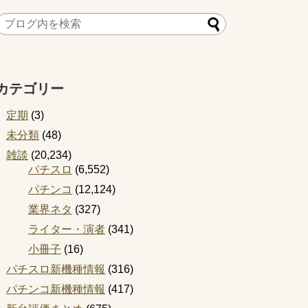
カテゴリー
定期
(3)
未分類
(48)
雑談
(20,234)
パチスロ
(6,552)
パチンコ
(12,124)
業界ネタ
(327)
ライター・演者
(341)
小冊子
(16)
パチスロ新機種情報
(316)
パチンコ新機種情報
(417)