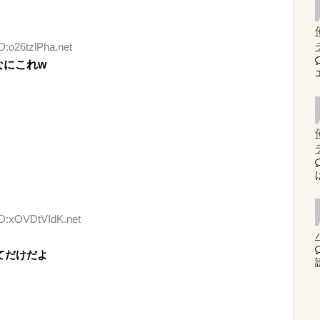
D:o26tzlPha.net
なにこれw
て
た
ID:xOVDtVIdK.net
てだけだよ
読