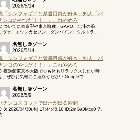
2026/5/14
俺「シンフォギアと禁書目録が好き」知人「パ
チンコのやつだ！！」←これやめろ
ついでに東京卍や東京喰種、GARO、北斗の拳、
エヴァ、エウレカセブン、ダンバイン、ウルトラ...
名無し＠ゾーン
2026/5/14
俺「シンフォギアと禁書目録が好き」知人「パ
チンコのやつだ！！」←これやめろ
夜魅館東京や大阪で心も体もリラックスしたい時
は、ぜひお気軽にご連絡ください Googleで...
名無し＠ゾーン
2026/5/9
パチンコスロットで出汁が出る瞬間
8: 2026/04/30(木) 17:44:48.16 ID:2mGa9Mcq0 先
...