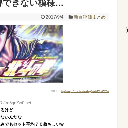
得できない模様…
2017/9/4
新台評価まとめ
引用元: ・
http://anago.2ch.sc/test/read.cgi/slotk/1501078094/
ID:Jrd5qnZw0.net
てるけど
きないんだな
みでもセット平均７０枚ちょいw