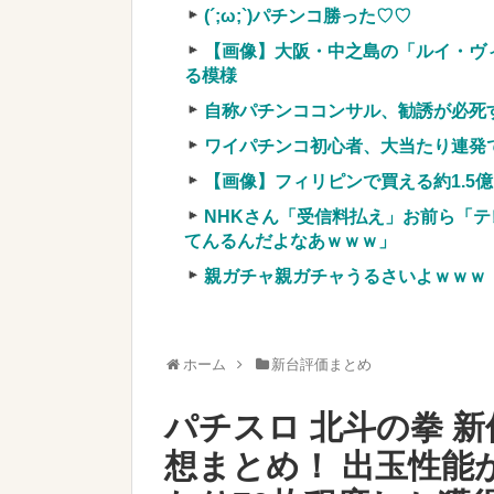
【速報】ルフィの幹部、懲役20年
(´;ω;`)パチンコ勝った♡♡
実質確率という罠
【画像】大阪・中之島の「ルイ・ヴ
車上のテントでキャンプ 民泊施設が
る模様
【競馬・難解】6/30(水)第44回帝王賞(
自称パチンココンサル、勧誘が必死
名機が生まれなかった悲しい枠
ワイパチンコ初心者、大当たり連発
【画像】フィリピンで買える約1.5
NHKさん「受信料払え」お前ら「テ
てんるんだよなあｗｗｗ」
Powered by livedoor 相互RSS
親ガチャ親ガチャうるさいよｗｗｗ
ホーム
新台評価まとめ
パチスロ 北斗の拳 新
想まとめ！ 出玉性能