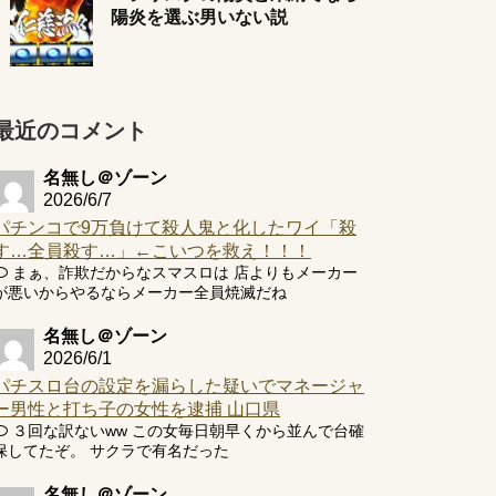
陽炎を選ぶ男いない説
最近のコメント
名無し＠ゾーン
2026/6/7
パチンコで9万負けて殺人鬼と化したワイ「殺
す…全員殺す…」←こいつを救え！！！
まぁ、詐欺だからなスマスロは 店よりもメーカー
が悪いからやるならメーカー全員焼滅だね
名無し＠ゾーン
2026/6/1
パチスロ台の設定を漏らした疑いでマネージャ
ー男性と打ち子の女性を逮捕 山口県
３回な訳ないww この女毎日朝早くから並んで台確
保してたぞ。 サクラで有名だった
名無し＠ゾーン