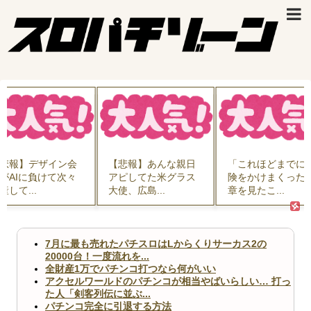
悲報】あんな親日
「これほどまでに保
インフルエンサー
ピしてた米グラス
険をかけまくった文
絶賛しまくった中
使、広島...
章を見たこ...
製EV「ラ...
7月に最も売れたパチスロはLからくりサーカス2の
20000台！一度流れを...
全財産1万でパチンコ打つなら何がいい
アクセルワールドのパチンコが相当やばいらしい… 打っ
た人「剣客列伝に並ぶ...
パチンコ完全に引退する方法