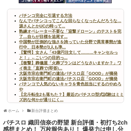
コで勝ちすぎて怖すぎるんだ
出たからdアニメで原作見よ
ツー
けど…
うと思う
ル
パチンコ完全に引退する方法
なんでパチンコってこんな回らなくなったんだろうな…
源さんとかUCの時って...
熟練オペレーター不要な「迎撃ドローン」のテストを完
了…自らが目標を追尾す...
中国勢が圧倒的な強さを誇っていた分野で異常事態が進
行中、日本勢が3人も準...
【驚愕】女さん「43億円注文して………キャンセルっ
と！」←こいつの目的っ...
【衝撃】葬儀屋「火葬プランはどうなさいますか？」ワ
イ喪主「直葬で(即答)...
大阪市宗右衛門町の違法パチスロ店「GOOD」が摘発
大阪市宗右衛門町の違法パチスロ店「GOOD」が摘発
パチンコで人気のないキャラを青色担当にするのやめろ
や
【北斗転生2も落ちた？】最近のパチスロ型式試験はミミ
ズ的な何かが通りにく...
無職のパチンコカス(22)なんやが、ワイの人生どれくら
いヤバいか教えて？...
ホーム
新台評価まとめ
AngelBeats!とかいうクソアニメの思い出ｗｗｗ
パチスロ 織田信奈の野望 新台評価・初打ち2ch
感想まとめ！ 万枚報告あり！ 爆発力は申し分