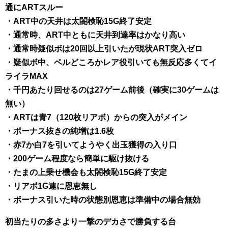
通にARTスルー
・ART中の天井は太閤検恥15G終了安定
・通常時、ART中ともに天井到達率はかなり高い
・通常時疑似ボは20回以上引いたが現状ART突入ゼロ
・疑似ボ中、ベルどころかレア役引いても無反応多くてイ
ライラMAX
・千円あたり回せるのは27ゲーム前後（確実に30ゲームは
無い）
・ARTは青7（120枚リアボ）からの突入がメイン
・ボーナス抜きの純増は1.6枚
・赤7か白7を引いてようやく出玉獲得の入り口
・200ゲーム程度なら簡単に駆け抜ける
・たまの上乗せ機会も太閤検恥15G終了安定
・リアボ1G連に恩恵無し
・ボーナス引いた時の状態別恩恵は準備中の場合無効
初当たりの多さより一撃のデカさで勝負する台