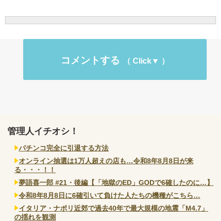
コメントする
管理人イチオシ！
パチンコ完全に引退する方法
オンライン抽選は1万人超えの店も…令和8年8月8日が来
る・・・！！
夢語喜一郎 #21・後編【「地獄のED」GODで6確したのに…】
令和8年8月8日に6確引いて負けた人たちの機種がこちら…
イタリア・ナポリ近郊で過去40年で最大規模の地震「M4.7」
の揺れを観測