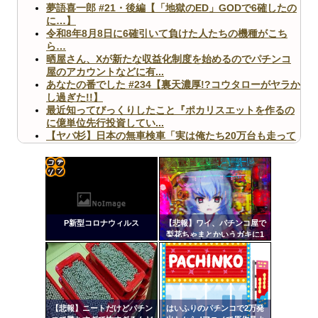
夢語喜一郎 #21・後編【「地獄のED」GODで6確したの
に…】
令和8年8月8日に6確引いて負けた人たちの機種がこち
ら…
晒屋さん、Xが新たな収益化制度を始めるのでパチンコ
屋のアカウントなどに有...
あなたの番でした #234【裏天濃厚!?コウタローがヤラか
し過ぎた!!】
最近知ってびっくりしたこと『ポカリスエットを作るの
に億単位先行投資してい...
【ヤバ杉】日本の無車検車「実は俺たち20万台も走って
ますｗ」←これどうす...
【閲覧注意】俺が近くにいると機械が壊れるんだけどさ
【画像】ペプシコーラ社、「こういうのでいいんだよ」
な新商品を発売
コテ
リン
P新型コロナウィルス
【悲報】ワイ、パチンコ屋で
- 固
梨花ちゃまとかいうガキに1
万カツアゲされる
定リ
Powered by livedoor 相互RSS
ンク
自動
更新
【悲報】ニートだけどパチン
はいふりのパチンコで2万発