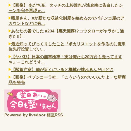
【画像】 あだち充、タッチの上杉達也が浅倉南に告白したシ
ーンを完全再現ｗ...
晒屋さん、Xが新たな収益化制度を始めるのでパチンコ屋のア
カウントなどに有...
あなたの番でした #234【裏天濃厚!?コウタローがヤラかし過
ぎた!!】
最近知ってびっくりしたこと『ポカリスエットを作るのに億単
位先行投資してい...
【ヤバ杉】日本の無車検車「実は俺たち20万台も走ってます
ｗ」←これどうす...
【閲覧注意】俺が近くにいると機械が壊れるんだけどさ
【画像】ペプシコーラ社、「こういうのでいいんだよ」な新商
品を発売
Powered by livedoor 相互RSS