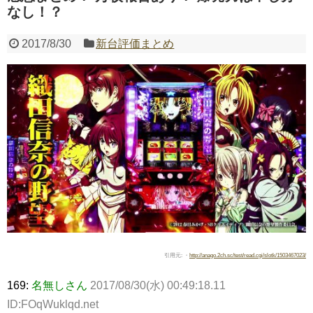
なし！？
Powered by livedoor 相互RSS
2017/8/30
新台評価まとめ
引用元: ・
http://anago.2ch.sc/test/read.cgi/slotk/1503467023/
169:
名無しさん
2017/08/30(水) 00:49:18.11
ID:FOqWuklqd.net