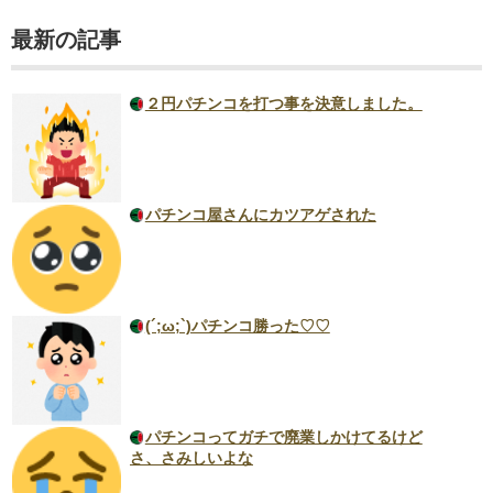
最新の記事
２円パチンコを打つ事を決意しました。
パチンコ屋さんにカツアゲされた
(´;ω;`)パチンコ勝った♡♡
パチンコってガチで廃業しかけてるけど
さ、さみしいよな