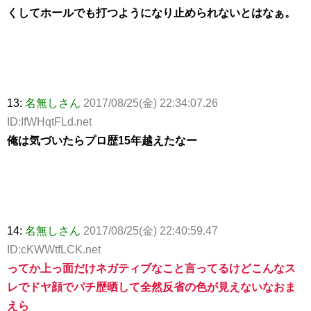
くしてホールでも打つようになり止められないとはなぁ。
13:
名無しさん
2017/08/25(金) 22:34:07.26
ID:IfWHqtFLd.net
俺は気づいたらプロ歴15年越えたなー
14:
名無しさん
2017/08/25(金) 22:40:59.47
ID:cKWWtfLCK.net
ってか上っ面だけネガティブなこと言ってるけどこんなス
レでドヤ顔でパチ歴晒して全然反省の色が見えないなおま
えら