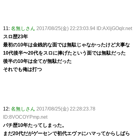
11:
名無しさん
2017/08/25(金) 22:23:03.94 ID:AXljGOqlr.net
スロ歴23年
最初の10年は金銭的な面では無駄じゃなかったけど大事な
10代後半〜20代をスロに捧げたという面では無駄だった
後半の10年は全てが無駄だった
それでも俺は打つ
12:
名無しさん
2017/08/25(金) 22:28:23.78
ID:8VOCOYPmp.net
パチ歴10年たってしまった。
まだ20代だがゲーセンで初代エヴァにハマってからしばら