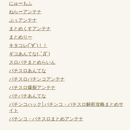
にゅーもふ
ねらーアンテナ
ぷぅアンテナ
まとめくすアンテナ
まとめりー
キタコレ(ﾟ∀ﾟ)！！
ギコあんてな(,,ﾟДﾟ)
スロパチまとめらいん
パチスロあんてな
パチスロパチンコアンテナ
パチスロ爆裂アンテナ
パチパチあんてな
パチンコハック│パチンコ・パチスロ解析攻略まとめサ
イト
パチンコ・パチスロまとめアンテナ