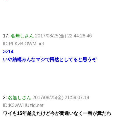
17:
名無しさん
2017/08/25(金) 22:44:28.46
ID:PLKzBIOWM.net
>>14
いや結構みんなマジで愕然としてると思うぞ
2:
名無しさん
2017/08/25(金) 21:59:07.19
ID:K3wWHUzId.net
ワイも15年越えたけど今が間違いなく一番が糞だわ