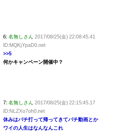
6:
名無しさん
2017/08/25(金) 22:08:45.41
ID:MQKjYpaD0.net
>>5
何かキャンペーン開催中？
7:
名無しさん
2017/08/25(金) 22:15:45.17
ID:NLZXo7oh0.net
休みはパチ打って帰ってきてパチ動画とか
ワイの人生はなんなんこれ