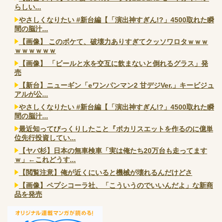
らしい...
やさしくなりたい #新台編【「演出神すぎん!?」4500取れた瞬
間の脳汁...
【画像】 このボケて、破壊力ありすぎてクッソワロタｗｗｗ
ｗｗｗｗｗｗ
【画像】 「ビールと水を交互に飲まないと倒れるグラス」発
売
【新台】ニューギン「eワンパンマン2 甘デジVer.」キービジュ
アルが公...
やさしくなりたい #新台編【「演出神すぎん!?」4500取れた瞬
間の脳汁...
最近知ってびっくりしたこと『ポカリスエットを作るのに億単
位先行投資してい...
【ヤバ杉】日本の無車検車「実は俺たち20万台も走ってます
ｗ」←これどうす...
【閲覧注意】俺が近くにいると機械が壊れるんだけどさ
【画像】ペプシコーラ社、「こういうのでいいんだよ」な新商
品を発売