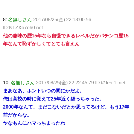
8:
名無しさん
2017/08/25(金) 22:18:00.56
ID:NLZXo7oh0.net
他の趣味の歴15年なら自慢できるレベルだがパチンコ歴15
年なんて恥ずかしくてとても言えん
10:
名無しさん
2017/08/25(金) 22:22:45.79 ID:t//Jr+c1r.net
まあなあ、ホントいつの間にかだよ。
俺は高校の時に覚えて25年近く経っちゃった。
2000年なんて、まだこないだとか思ってるけど、もう17年
前だからな。
ヤなもんにハマっちまったわ