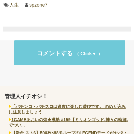
人生
spzone7
コメントする
管理人イチオシ！
「パチンコ・パチスロは適度に楽しむ遊びです。 のめり込み
に注意しましょう...
1GAMEあおいの煌★漢塾 #159【ミリオンゴッド-神々の軌跡-
でつい...
【新台 スト6】500枚×88％ループのLEGENDモードがヤバい