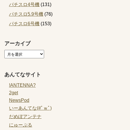
パチスロ4号機
(131)
パチスロ5.9号機
(76)
パチスロ6号機
(153)
アーカイブ
あんてなサイト
!ANTENNA?
2get
NewsPod
いーあんてな(#ﾟｗﾟ)
だめぽアンテナ
にゅーぷる