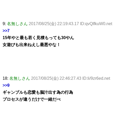
9:
名無しさん
2017/08/25(金) 22:19:43.17 ID:qvQIfkuW0.net
>>7
15年やと最も若く見積もっても30やん
女遊びも出来ねえし最悪やな！
18:
名無しさん
2017/08/25(金) 22:46:27.43 ID:Ii/9zr6ed.net
>>9
ギャンブルも恋愛も脳汁出す為の行為
プロセスが違うだけで一緒だべ