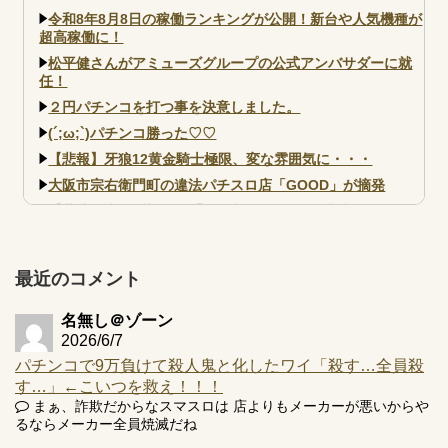
令和8年8月8日の稼働ランキングが公開！新台や人気機種が
超高稼働に！
松平健さんがアミューズグループの公式アンバサダーに就
任！
２円パチンコを打つ事を決意しました。
(´;ω;`)パチンコ勝った♡♡
【悲報】牙狼12黄金騎士極限、変な雰囲気に・・・
大阪市宗右衛門町の違法パチスロ店「GOOD」が摘発
【北斗転生2も落ちた？】最近のパチスロ型式試験はミミズ
的な何かが通りにく...
【実戦報告】e黄門ちゃま寿限無 初日の評判まとめ！コン
プ報告あり！弱予告...
最近のコメント
アズールレーン スロット評価はコイン持ちの悪い疑似ボ天
井の軽い絆？
名無し＠ゾーン
2026/6/7
パチンコで9万負けて殺人鬼と化したワイ「殺す…全員殺
す…」←こいつを救え！！！
まぁ、詐欺だからなスマスロは 店よりもメーカーが悪いからや
るならメーカー全員焼滅だね
Powered by livedoor 相互RSS