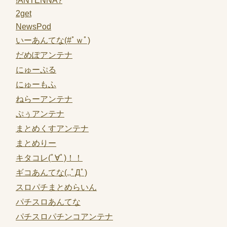
!ANTENNA?
2get
NewsPod
いーあんてな(#ﾟｗﾟ)
だめぽアンテナ
にゅーぷる
にゅーもふ
ねらーアンテナ
ぷぅアンテナ
まとめくすアンテナ
まとめりー
キタコレ(ﾟ∀ﾟ)！！
ギコあんてな(,,ﾟДﾟ)
スロパチまとめらいん
パチスロあんてな
パチスロパチンコアンテナ