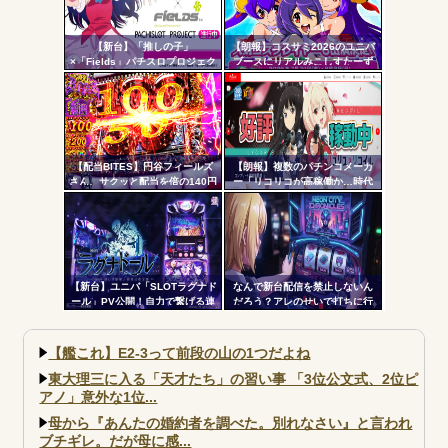
【新台】「推しの子」
【朗報】コスサミ2026のユニバ
×「Fields」パチスロプロジェク
ブースにリアルみこしすたーず
ト特報ムービー公開！推しの子
が降臨！！！電音部の実機も!？
でBITESやれるんか！？_
【配当BITES】円谷フィールズ
【朗報】複数のパチンコメーカ
さん、サクッと配当を倍の140円
ー「リコリコが高稼働か…時代
に爆上げ。ストップ高へ【株価
はライトミドルだ！」
飛行隊】
【新台】ユニバ「SLOTラグナド
なんで新台配信を禁止しないん
ール」PV公開！自力で繋げる連
だろう？アレのせいで打ちに行
鎖の爽怪感！！！
かない層が一定数いそうだが
【艦これ】E2-3って前段の山の1つだよね
東大理三に入る「天才たち」の習い事 「3位公文式、2位ピ
アノ」意外な1位...
母から『あんたの婚約者を調べた。別れなさい』と言われ
ブチギレ。だが母に感...