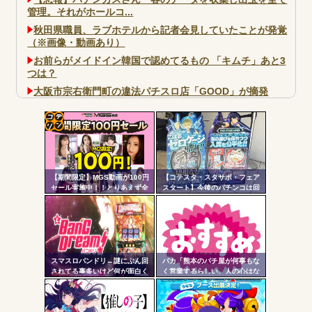
管理。それがホールコ...
秋田県職員、ラブホテルから記者会見していたことが発覚
（※画像・動画あり）
お前らがメイドイン韓国で認めてるもの 「キムチ」あと3
つは？
大阪市宗右衛門町の違法パチスロ店「GOOD」が摘発
パチンコで人気のないキャラを青色担当にするのやめろや
ワイ、パチンコ屋店員の目の前で会員カードを握り潰し
「今までありがとう」と...
コテ
無職のパチンコカス(22)なんやが、ワイの人生どれくらい
リン
ヤバいか教えて？...
【期間限定】MGS動画が100円
【コテスタ・スタサポ・フェア
- 固
AngelBeats!とかいうクソアニメの思い出ｗｗｗ
セール実施中！！とりあえず全
スタート】今後のパチンコは回
部買うやろｗｗｗｗｗ
数固定系必須でいいよな。そし
定リ
て釘は完全に廃止するべき
ンク
自動
更新
スマスロバンドリ←謎にぶん回
バカ「熊本のパチ屋が何事もな
Powered by livedoor 相互RSS
されてる事多いけど何が面白く
く営業するらしい。人の心はな
ツー
て打ってるの？？？
いのか」←なんでも自粛させた
がるヤツって害悪だよな
ル