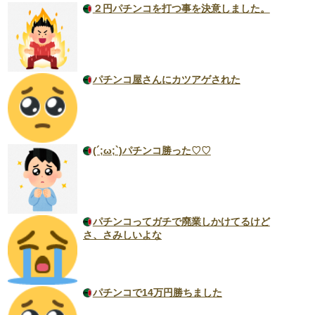
２円パチンコを打つ事を決意しました。
パチンコ屋さんにカツアゲされた
(´;ω;`)パチンコ勝った♡♡
パチンコってガチで廃業しかけてるけど
さ、さみしいよな
パチンコで14万円勝ちました