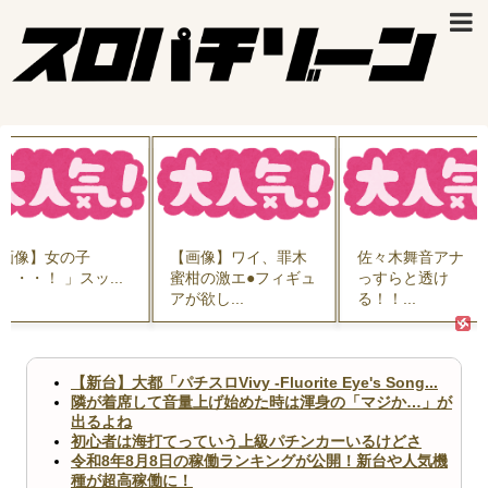
【画像】ワイ、罪木
佐々木舞音アナ う
結婚相
..
蜜柑の激エ●フィギュ
っすらと透け
ん、子
アが欲し...
る！！...
論を述べ
【新台】大都「パチスロVivy -Fluorite Eye's Song...
隣が着席して音量上げ始めた時は渾身の「マジか…」が
出るよね
初心者は海打てっていう上級パチンカーいるけどさ
令和8年8月8日の稼働ランキングが公開！新台や人気機
種が超高稼働に！