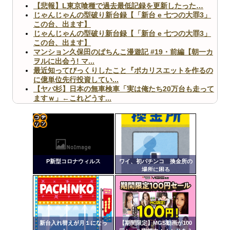
【悲報】L東京喰種で過去最低記録を更新したった…
じゃんじゃんの型破り新台録【「新台 e 七つの大罪3」
この台、出ます】
じゃんじゃんの型破り新台録【「新台 e 七つの大罪3」
この台、出ます】
マンション久保田のぱちんこ漫遊記 #19・前編【朝一カ
ヲルに出会う! マ...
最近知ってびっくりしたこと『ポカリスエットを作るの
に億単位先行投資してい...
【ヤバ杉】日本の無車検車「実は俺たち20万台も走って
ますｗ」←これどうす...
【閲覧注意】俺が近くにいると機械が壊れるんだけどさ
【画像】ペプシコーラ社、「こういうのでいいんだよ」
な新商品を発売
コテ
リン
P新型コロナウィルス
ワイ、初パチンコ 換金所の
- 固
場所に困る
定リ
Powered by livedoor 相互RSS
ンク
自動
更新
新台入れ替えが月１になっ
【期間限定】MGS動画が100