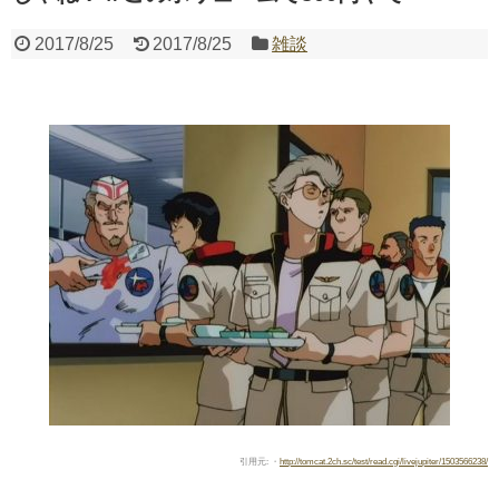
2017/8/25
2017/8/25
雑談
Powered by livedoor 相互RSS
引用元: ・
http://tomcat.2ch.sc/test/read.cgi/livejupiter/1503566238/