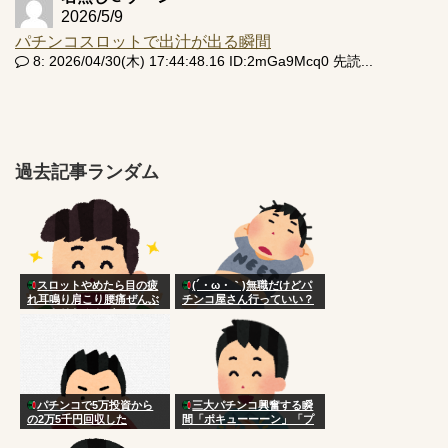
2026/5/9
パチンコスロットで出汁が出る瞬間
8: 2026/04/30(木) 17:44:48.16 ID:2mGa9Mcq0 先読...
過去記事ランダム
スロットやめたら目の疲
(´・ω・｀)無職だけどパ
れ耳鳴り肩こり腰痛ぜんぶ
チンコ屋さん行っていい？
スッキリなんやが
パチンコで5万投資から
三大パチンコ興奮する瞬
の2万5千円回収した
間「ポキューーーン」「プ
チュン！！！！…」