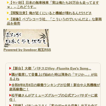
【ヤバ杉】日本の無車検車「実は俺たち20万台も走ってます
ｗ」←これどうす...
【閲覧注意】俺が近くにいると機械が壊れるんだけどさ
【画像】ペプシコーラ社、「こういうのでいいんだよ」な新商
品を発売
Powered by livedoor 相互RSS
【新台】大都「パチスロVivy -Fluorite Eye's Song...
隣が着席して音量上げ始めた時は渾身の「マジか…」が出
るよね
令和8年8月8日の稼働ランキングが公開！新台や人気機種が
超高稼働に！
松平健さんがアミューズグループの公式アンバサダーに就
任！
【悲報】パチンカスさん「客のデータを収集し出玉を全て