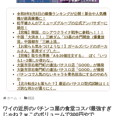
た。。。
円セール実施中！！とりあえ
ツー
ず全部買うやろｗｗｗｗｗ
ル
令和8年8月8日の稼働ランキングが公開！新台や人気機
種が超高稼働に！
松平健さんがアミューズグループの公式アンバサダーに
就任！
【悲報】韓国、ロシアウクライナ戦争に参戦へ！！！
中国「大洪水！」三峡ダム「13基の水門開放（爆量放
流」中国都市「三峡上流...
【お前らも気をつけような！】ガールズバンドのボーカ
ルさん、客席ダイブした...
【悲報】取引先専務「Aを20個注文する」 ぼく「いつ
も1～2個しか使わな...
大阪市宗右衛門町の違法パチスロ店「GOOD」が摘発
大阪市宗右衛門町の違法パチスロ店「GOOD」が摘発
パチンコで人気のないキャラを青色担当にするのやめろ
や
【北斗転生2も落ちた？】最近のパチスロ型式試験はミミ
ズ的な何かが通りにく...
無職のパチンコカス(22)なんやが、ワイの人生どれくら
いヤバいか教えて？...
ホーム
雑談
AngelBeats!とかいうクソアニメの思い出ｗｗｗ
ワイの近所のパチンコ屋の食堂コスパ最強すぎ
じゃね？ｗこのボリュームで300円やで