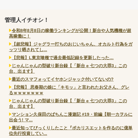
管理人イチオシ！
令和8年8月8日の稼働ランキングが公開！新台や人気機種が超
高稼働に！
【超悲報】ジャグラー打ちのおじいちゃん、オカルト行為をガ
ッツリ晒されてし...
【悲報】L東京喰種で過去最低記録を更新したった…
じゃんじゃんの型破り新台録【「新台 e 七つの大罪3」この
台、出ます】
最近のスマフォってイヤホンジャック付いてないの?
【悲報】 思春期の娘に「キモッ」と言われたお父さん、グレ
るｗｗｗｗｗｗｗ
じゃんじゃんの型破り新台録【「新台 e 七つの大罪3」この
台、出ます】
マンション久保田のぱちんこ漫遊記 #19・前編【朝一カヲルに
出会う! マ...
最近知ってびっくりしたこと『ポカリスエットを作るのに億単
位先行投資してい...