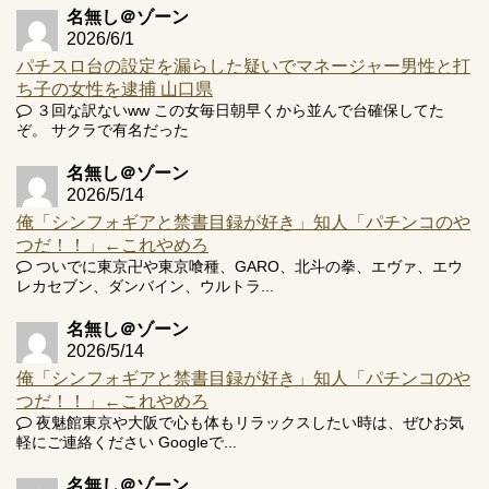
名無し＠ゾーン
2026/6/1
パチスロ台の設定を漏らした疑いでマネージャー男性と打
ち子の女性を逮捕 山口県
３回な訳ないww この女毎日朝早くから並んで台確保してた
ぞ。 サクラで有名だった
名無し＠ゾーン
2026/5/14
俺「シンフォギアと禁書目録が好き」知人「パチンコのや
つだ！！」←これやめろ
ついでに東京卍や東京喰種、GARO、北斗の拳、エヴァ、エウ
レカセブン、ダンバイン、ウルトラ...
名無し＠ゾーン
2026/5/14
俺「シンフォギアと禁書目録が好き」知人「パチンコのや
つだ！！」←これやめろ
夜魅館東京や大阪で心も体もリラックスしたい時は、ぜひお気
軽にご連絡ください Googleで...
名無し＠ゾーン