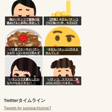
俺がパチンコで遠隔の証
【悲報】今日もパチンコ
拠あげると必死に否定して
で4万負けた件、今月15万
くるやつがいる
負け
パチ屋でチー牛がパチン
今日もパチンコに行きま
コを打っていたので思わず
せんでした
頭に血が昇り台に顔面を叩
きつけた
パチンコで大勝ちしたか
パチンコ、スマスロ「遊
ら今からセクキャバ
ぶのに10万いります」
Switch2「5万出してくれた
らずっと遊べます」
Twitterタイムライン
Tweets by suropachizone7