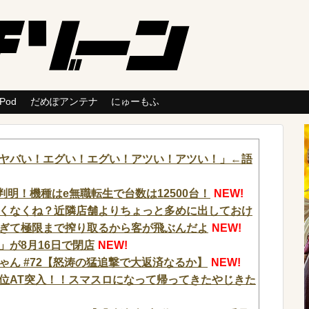
 Pod
だめぽアンテナ
にゅーもふ
ヤバい！エグい！エグい！アツい！アツい！」←語
判明！機種はe無職転生で台数は12500台！
NEW!
くなくね？近隣店舗よりちょっと多めに出しておけ
ぎて極限まで搾り取るから客が飛ぶんだよ
NEW!
」が8月16日で閉店
NEW!
ん #72【怒涛の猛追撃で大返済なるか】
NEW!
位AT突入！！スマスロになって帰ってきたやじきた