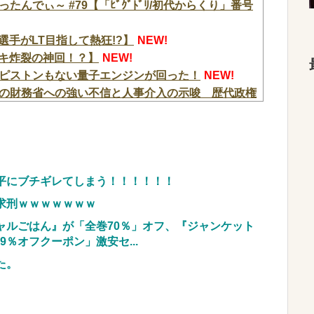
んでぃ～ #79【「ﾋﾞｸﾞﾄﾞﾘ/初代からくり」番号
選手がLT目指して熱狂!?】
NEW!
ヒキ炸裂の神回！？】
NEW!
ピストンもない量子エンジンが回った！
NEW!
の財務省への強い不信と人事介入の示唆 歴代政権
内閣に完全敗北
NEW!
ローンがウクライナの民間人を追い回して爆発…ゼ
だった日本市場、韓国の自慢の種だった某アプリが遂
平にブチギレてしまう！！！！！！
、チェンソーで竹を切るだけで600万再生を突破してし
求刑ｗｗｗｗｗｗｗ
w w w w w w w
NEW!
ャルごはん』が「全巻70％」オフ、『ジャンケット
現実に気付いてしまった結果…
NEW!
9％オフクーポン」激安セ...
顔へ←これw w w w w w w w
NEW!
た。
3つ持ってきました」警察「！？」自衛隊「！？」→