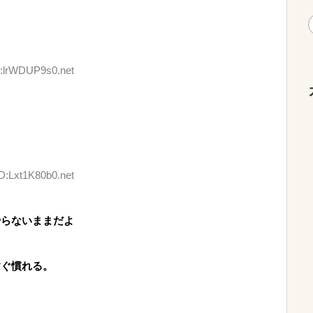
D:lrWDUP9s0.net
ID:Lxt1K80b0.net
やらないままだよ
すぐ慣れる。