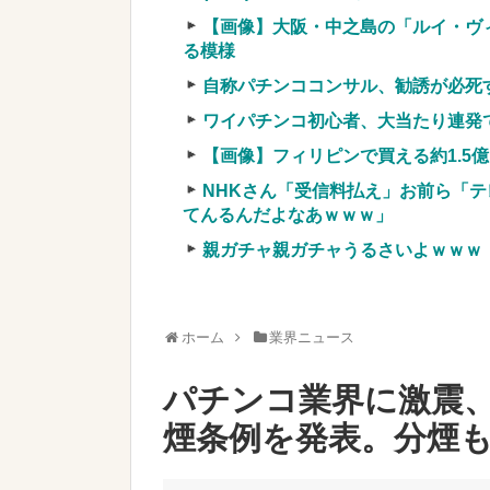
車上のテントでキャンプ 民泊施設が
【画像】大阪・中之島の「ルイ・ヴ
【競馬・難解】6/30(水)第44回帝王賞(
る模様
名機が生まれなかった悲しい枠
自称パチンココンサル、勧誘が必死
ワイパチンコ初心者、大当たり連発
【画像】フィリピンで買える約1.5
NHKさん「受信料払え」お前ら「テ
Powered by livedoor 相互RSS
てんるんだよなあｗｗｗ」
親ガチャ親ガチャうるさいよｗｗｗ
ホーム
業界ニュース
パチンコ業界に激震
煙条例を発表。分煙