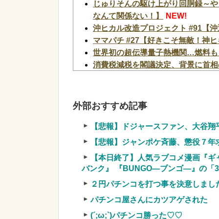
じゅりそんの駆け上がり回胴録～やった
なんて関係ない！】
NEW!
沖ヒカル改造プロジェクト #91【沖
ママパチ #27【好きこそ無敵！神
世界初の超伝導量子熱機関…燃料も
消費税減税を閣議決定、背景に首相
に増税を主導してきた財務省、高市
「ロシアによるハンティングだ」ド
レンスキー氏が非難！
NEW!
外部おすすめ記事
韓国Webtoon企業の最後の牙城
に……
NEW!
【悲報】ドジャースファン、大谷翔
【衝撃】YouTuber山口達也さん
【悲報】ジャンポケ斉藤、懲役７年
まう←正直、こう言うのでいいんだよなw 
【本日終了】人気ラブコメ漫画『ギ
【超絶悲報】婚活女子さん、残酷な
バンク』 『BUNGO―ブンゴ―』の「3
【速報】へずまりゅうさん、完全に聖人の
２円パチンコを打つ事を決意しまし
【緊急】爆美女「すみません。砲弾
結果w w w w w w w w
NEW!
パチンコ屋さんにカツアゲされた
実質確率という罠
(´;ω;`)パチンコ勝った♡♡