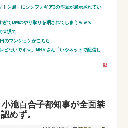
車のレンタル 五所川原 青森
ィトン展」にシンフォギア3の作品が展示されてい
JpnI) Part6 みんなの予想
すぎてDMのやり取りを晒されてしまうｗｗｗ
で大慌て
億円のマンションがこちら
レビないですｗ」NHKさん「いやネットで配信し
、小池百合子都知事が全面禁
も認めず。