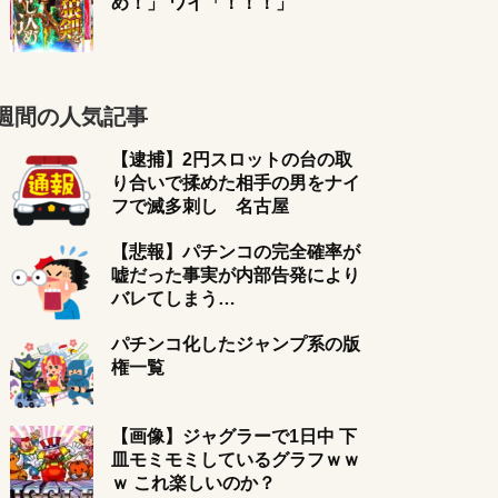
め！」 ワイ「！！！」
週間の人気記事
【逮捕】2円スロットの台の取
り合いで揉めた相手の男をナイ
フで滅多刺し 名古屋
【悲報】パチンコの完全確率が
嘘だった事実が内部告発により
バレてしまう…
パチンコ化したジャンプ系の版
権一覧
【画像】ジャグラーで1日中 下
皿モミモミしているグラフｗｗ
ｗ これ楽しいのか？