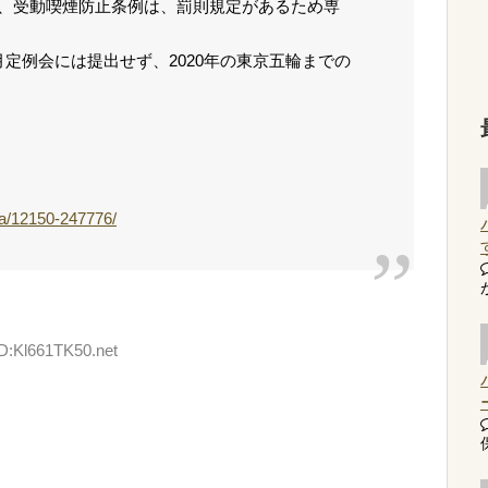
、受動喫煙防止条例は、罰則規定があるため専
定例会には提出せず、2020年の東京五輪までの
eta/12150-247776/
ID:Kl661TK50.net