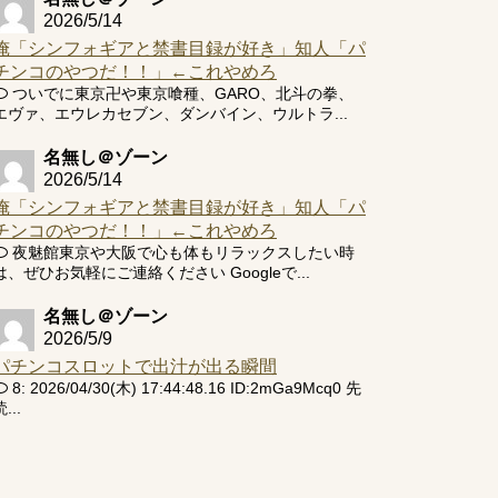
2026/5/14
俺「シンフォギアと禁書目録が好き」知人「パ
チンコのやつだ！！」←これやめろ
ついでに東京卍や東京喰種、GARO、北斗の拳、
エヴァ、エウレカセブン、ダンバイン、ウルトラ...
名無し＠ゾーン
2026/5/14
俺「シンフォギアと禁書目録が好き」知人「パ
チンコのやつだ！！」←これやめろ
夜魅館東京や大阪で心も体もリラックスしたい時
は、ぜひお気軽にご連絡ください Googleで...
名無し＠ゾーン
2026/5/9
パチンコスロットで出汁が出る瞬間
8: 2026/04/30(木) 17:44:48.16 ID:2mGa9Mcq0 先
...