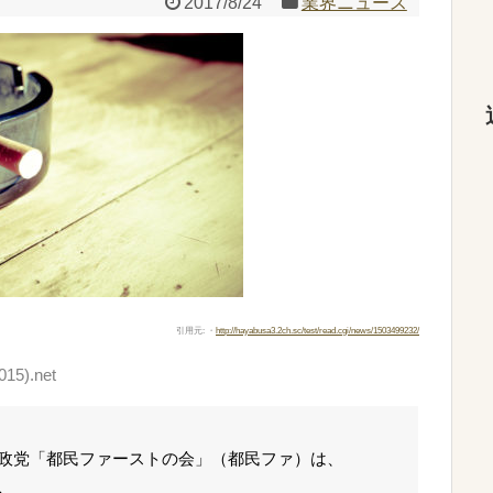
2017/8/24
業界ニュース
引用元: ・
http://hayabusa3.2ch.sc/test/read.cgi/news/1503499232/
15).net
政党「都民ファーストの会」（都民ファ）は、
、