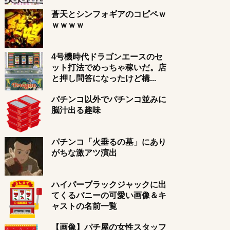
蒼天とシンフォギアのコピペｗ
ｗｗｗｗ
4号機時代ドラゴンエースのセ
ット打法でめっちゃ稼いだ。店
と押し問答になったけど構...
パチンコ以外でパチンコ並みに
脳汁出る趣味
パチンコ「火垂るの墓」にあり
がちな激アツ演出
ハイパーブラックジャックに出
てくるバニーの可愛い画像＆キ
ャストの名前一覧
【画像】パチ屋の女性スタッフ