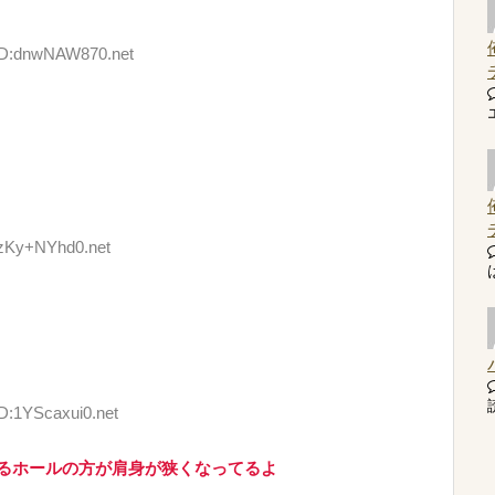
 ID:dnwNAW870.net
:zKy+NYhd0.net
読
ID:1YScaxui0.net
えるホールの方が肩身が狭くなってるよ