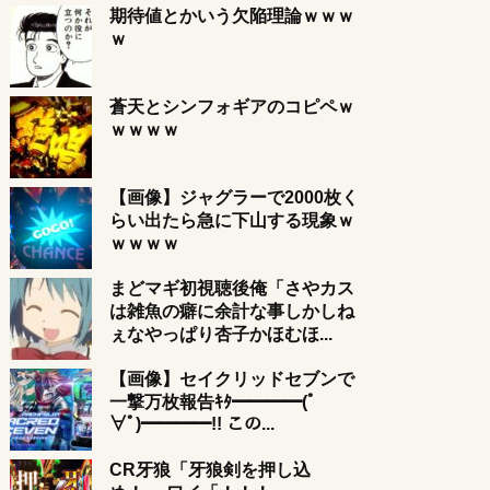
期待値とかいう欠陥理論ｗｗｗ
ｗ
蒼天とシンフォギアのコピペｗ
ｗｗｗｗ
【画像】ジャグラーで2000枚く
らい出たら急に下山する現象ｗ
ｗｗｗｗ
まどマギ初視聴後俺「さやカス
は雑魚の癖に余計な事しかしね
ぇなやっぱり杏子かほむほ...
【画像】セイクリッドセブンで
一撃万枚報告ｷﾀ━━━━(ﾟ
∀ﾟ)━━━━!! この...
CR牙狼「牙狼剣を押し込