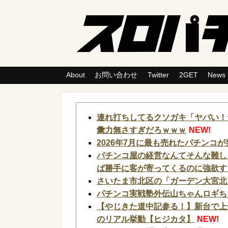
About
お問い合わせ
Twitter
2GET
News
連れ打ちしてるクソガキ「ヤバい！
彙力無さすぎだろｗｗｗ
NEW!
2026年7月に最も売れたパチンコが
パチンコ屋の経営なんてそんな難し
ば勝手に客が寄ってくるのに強欲す
さいたま市北区の「ガーデン大宮北
パチンコ実戦塾外伝山ちゃんロギちゃ
【やじきた道中記参る！】新台で上
のリアル挙動【ヒジカタ】
NEW!