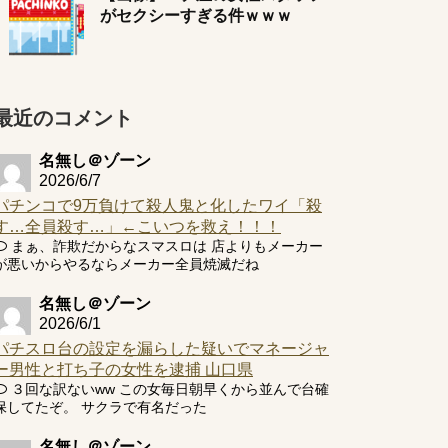
がセクシーすぎる件ｗｗｗ
最近のコメント
名無し＠ゾーン
2026/6/7
パチンコで9万負けて殺人鬼と化したワイ「殺
す…全員殺す…」←こいつを救え！！！
まぁ、詐欺だからなスマスロは 店よりもメーカー
が悪いからやるならメーカー全員焼滅だね
名無し＠ゾーン
2026/6/1
パチスロ台の設定を漏らした疑いでマネージャ
ー男性と打ち子の女性を逮捕 山口県
３回な訳ないww この女毎日朝早くから並んで台確
保してたぞ。 サクラで有名だった
名無し＠ゾーン