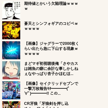
期待値とかいう欠陥理論ｗｗｗ
ｗ
蒼天とシンフォギアのコピペｗ
ｗｗｗｗ
【画像】ジャグラーで2000枚く
らい出たら急に下山する現象ｗ
ｗｗｗｗ
まどマギ初視聴後俺「さやカス
は雑魚の癖に余計な事しかしね
ぇなやっぱり杏子かほむほ...
【画像】セイクリッドセブンで
一撃万枚報告ｷﾀ━━━━(ﾟ
∀ﾟ)━━━━!! この...
CR牙狼「牙狼剣を押し込