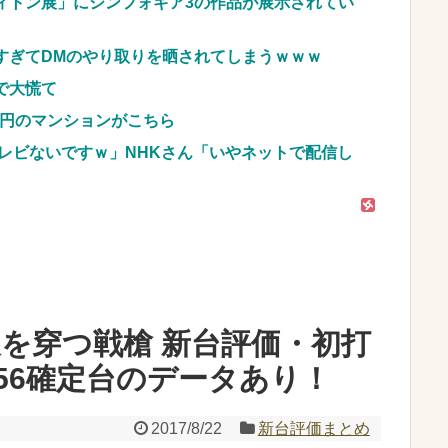
ィトン展」にシンフォギア3の作品が展示されてい
すぎてDMのやり取りを晒されてしまうｗｗｗ
で大慌て
億円のマンションがこちら
レビないですｗ」NHKさん「いやネットで配信し
天を穿つ戦槍 新台評価・初打
456確定台のデータあり！
2017/8/22
新台評価まとめ