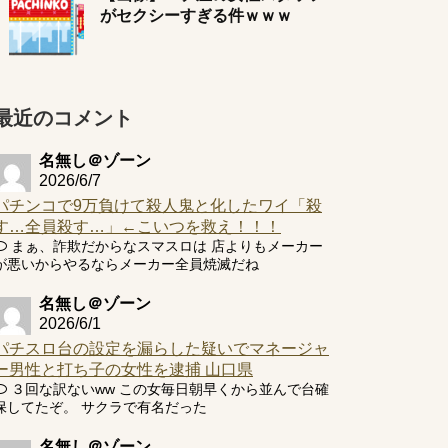
がセクシーすぎる件ｗｗｗ
最近のコメント
名無し＠ゾーン
2026/6/7
パチンコで9万負けて殺人鬼と化したワイ「殺
す…全員殺す…」←こいつを救え！！！
まぁ、詐欺だからなスマスロは 店よりもメーカー
が悪いからやるならメーカー全員焼滅だね
名無し＠ゾーン
2026/6/1
パチスロ台の設定を漏らした疑いでマネージャ
ー男性と打ち子の女性を逮捕 山口県
３回な訳ないww この女毎日朝早くから並んで台確
保してたぞ。 サクラで有名だった
名無し＠ゾーン