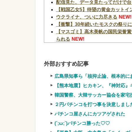
配信見た、データ見たってだけで台
【戦国乙女5】待望の黄金カットイン
ウクライナ、ついに力尽きる
NEW!
【衝撃】30年続いたモスクの祭り
【マスゴミ】高木美帆の国民栄誉賞
られる
NEW!
韓国警察、大韓サッカー協会を家宅
【画像】令和最新版のあのちゃん、可
w
NEW!
外部おすすめ記事
【速報】NHK職員が番組出演タレ
NEW!
広島県知事ら「核抑止論、根本的に
【緊急】お笑いジャングルポケット
【熊本地震】ヒカキン、『神対応』
【画像】タトゥーだらけの美人海鮮
韓国警察、大韓サッカー協会を家宅
ブッ刺さりまくりw w w w w w w w 
２円パチンコを打つ事を決意しまし
実質確率という罠
車上のテントでキャンプ 民泊施設が
パチンコ屋さんにカツアゲされた
【競馬・難解】6/30(水)第44回帝王賞(
(´;ω;`)パチンコ勝った♡♡
名機が生まれなかった悲しい枠