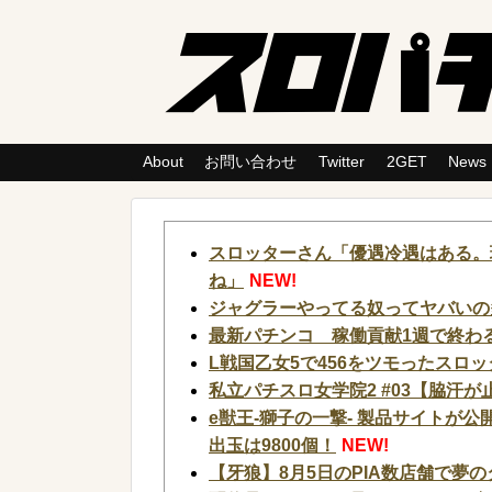
About
お問い合わせ
Twitter
2GET
News
スロッターさん「優遇冷遇はある。
ね」
NEW!
ジャグラーやってる奴ってヤバいの
最新パチンコ 稼働貢献1週で終わる
L戦国乙女5で456をツモったスロ
私立パチスロ女学院2 #03【脇汗が
e獣王-獅子の一撃- 製品サイトが
出玉は9800個！
NEW!
【牙狼】8月5日のPIA数店舗で夢