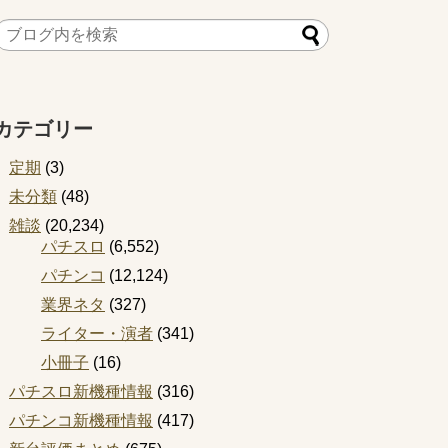
カテゴリー
定期
(3)
未分類
(48)
雑談
(20,234)
パチスロ
(6,552)
パチンコ
(12,124)
業界ネタ
(327)
ライター・演者
(341)
小冊子
(16)
パチスロ新機種情報
(316)
パチンコ新機種情報
(417)