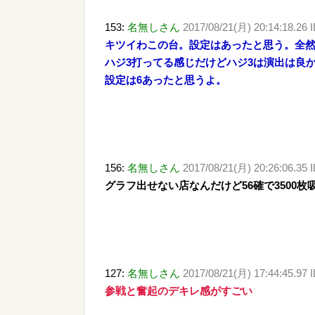
153:
名無しさん
2017/08/21(月) 20:14:18.26 
キツイわこの台。設定はあったと思う。全
ハジ3打ってる感じだけどハジ3は演出は良かっ
設定は6あったと思うよ。
156:
名無しさん
2017/08/21(月) 20:26:06.35 
グラフ出せない店なんだけど56確で3500枚
127:
名無しさん
2017/08/21(月) 17:44:45.97 
参戦と奮起のデキレ感がすごい