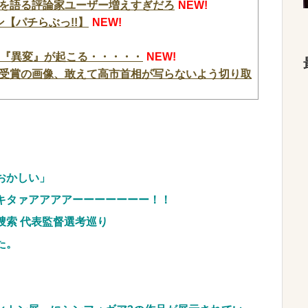
を語る評論家ユーザー増えすぎだろ
NEW!
【パチらぶっ!!】
NEW!
に『異変』が起こる・・・・・
NEW!
受賞の画像、敢えて高市首相が写らないよう切り取
捜索 代表監督選考巡り
NEW!
愛過ぎてワイらにブッ刺さりまくりw w w w w
ントから性被害！？←コレマジならヤバくねーか？
おかしい」
斉藤慎二被告に懲役7年の求刑←これ…
NEW!
キタァアアアアーーーーーーー！！
料理人、現る！！←コレはセクシー過ぎてワイらに
捜索 代表監督選考巡り
w
NEW!
た。
車のレンタル 五所川原 青森
JpnI) Part6 みんなの予想