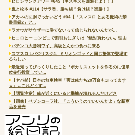
ヒロシヤングアワー #645【ギスギスを回避せよ！！】
嵐と松本 #114【サラ番、勝ち組？負け組？楽勝！】
アカネの回胴でっかいどう #04【「スマスロ とある魔術の禁
書目録2」ア...
ラオウがサウザーに勝てないって信じられないんだが…
ヒコロヒー コンビニで割引おにぎりは〝絶対買わない〟理由
パチンコ大勝利ワイ、高級とんかつ食べに来る
スマスロ Lバジリスク4、ミリオンゴッドと同じ筐体で登場す
るらしい
最近知ってびっくりしたこと『ポカリスエットを作るのに億単
位先行投資してい...
【ヤバ杉】日本の無車検車「実は俺たち20万台も走ってます
ｗ」←これどうす...
【閲覧注意】俺が近くにいると機械が壊れるんだけどさ
【画像】ペプシコーラ社、「こういうのでいいんだよ」な新商
品を発売