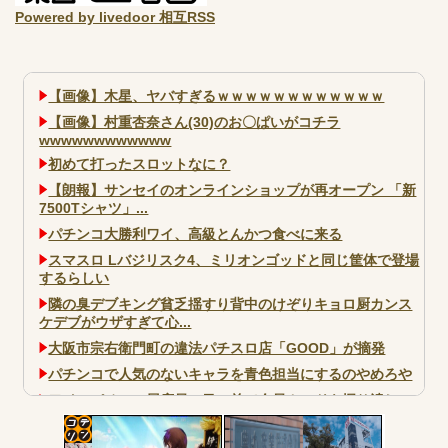
Powered by livedoor 相互RSS
【画像】木星、ヤバすぎるｗｗｗｗｗｗｗｗｗｗｗｗ
【画像】村重杏奈さん(30)のお〇ぱいがコチラ
wwwwwwwwwwww
初めて打ったスロットなに？
【朗報】サンセイのオンラインショップが再オープン 「新
7500Tシャツ」...
パチンコ大勝利ワイ、高級とんかつ食べに来る
スマスロ Lバジリスク4、ミリオンゴッドと同じ筐体で登場
するらしい
隣の臭デブキング貧乏揺すり背中のけぞりキョロ厨カンス
ケデブがウザすぎて心...
大阪市宗右衛門町の違法パチスロ店「GOOD」が摘発
パチンコで人気のないキャラを青色担当にするのやめろや
ワイ、パチンコ屋店員の目の前で会員カードを握り潰し
「今までありがとう」と...
無職のパチンコカス(22)なんやが、ワイの人生どれくらい