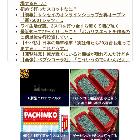
場するらしい
初めて打ったスロットなに？
【朗報】サンセイのオンラインショップが再オープン
「新7500Tシャツ」...
ワイ生活保護、2スロを打つ金すら無くて咽び泣く
最近知ってびっくりしたこと『ポカリスエットを作るの
に億単位先行投資してい...
【ヤバ杉】日本の無車検車「実は俺たち20万台も走って
ますｗ」←これどうす...
【閲覧注意】俺が近くにいると機械が壊れるんだけどさ
【画像】ペプシコーラ社、「こういうのでいいんだよ」
な新商品を発売
コテ
リン
P新型コロナウィルス
パチンコに遠隔があると言う
Powered by livedoor 相互RSS
- 固
とキチ扱いされる風潮
定リ
ンク
自動
更新
俺くん1時間前からスロット
ゲーセンのパチンコ打ってる