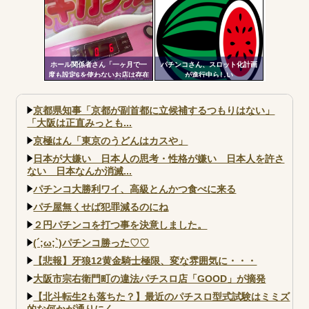
て打ってるの？？？
ャインKYORAKU平針」2日連続
で総差枚10万枚超えの祭りを開
催中ｗｗｗｗ
ホール関係者さん「一ヶ月で一
パチンコさん、スロット化計画
度も設定6を使わないお店は存在
が進行中らしい
しないと思っています。6使った
事がない店長も存在しないと思
う」←これガチ?！
京都県知事「京都が副首都に立候補するつもりはない」
「大阪は正直みっとも...
京極はん「東京のうどんはカスや」
日本が大嫌い 日本人の思考・性格が嫌い 日本人を許さ
ない 日本なんか消滅...
パチンコ大勝利ワイ、高級とんかつ食べに来る
パチ屋無くせば犯罪減るのにね
２円パチンコを打つ事を決意しました。
(´;ω;`)パチンコ勝った♡♡
【悲報】牙狼12黄金騎士極限、変な雰囲気に・・・
大阪市宗右衛門町の違法パチスロ店「GOOD」が摘発
【北斗転生2も落ちた？】最近のパチスロ型式試験はミミズ
的な何かが通りにく...