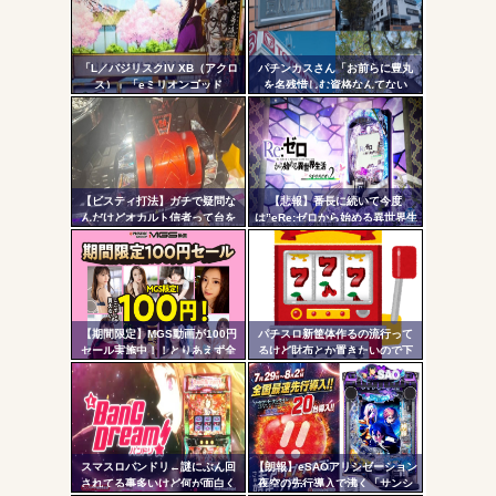
コテ
ヤバいか教えて？...
リン
AngelBeats!とかいうクソアニメの思い出ｗｗｗ
「L／バジリスクIV XB（アクロ
パチンカスさん「お前らに豊丸
- 固
ス）」「eミリオンゴッド
を名残惜しむ資格なんてない
3CHB（メーシー）」「L／Vivy
よ。お前らが打たなかったせい
定リ
／A5（大都）」が検定通過
で豊丸はパチンコ事業をやめ
ンク
た」
Powered by livedoor 相互RSS
自動
更新
【ビスティ打法】ガチで疑問な
【悲報】番長に続いて今度
んだけどオカルト信者って台を
は”eRe:ゼロから始める異世界生
ツー
休ませなかったら爆連したって
活2”で不正基板が発見された模
いう思考にはならないの？
様…関係者さん「中古購入は控
ル
えた方がいいと思います」
【期間限定】MGS動画が100円
パチスロ新筐体作るの流行って
セール実施中！！とりあえず全
るけど財布とか置きたいので下
部買うやろｗｗｗｗｗ
皿とか今まで通りがいいわ
スマスロバンドリ←謎にぶん回
【朗報】eSAOアリシゼーション
されてる事多いけど何が面白く
夜空の先行導入で沸く「サンシ