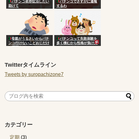
パチンコ依存症治したい
パチンコでさすがに通報
助けて
するわ
母親がうるさいからパチ
パチンコって失敗体験を
ンコ行けないこどおじだけ
多く積むから性格が負け犬
ど質問ある？
になってくよね
Twitterタイムライン
Tweets by suropachizone7
カテゴリー
定期
(3)