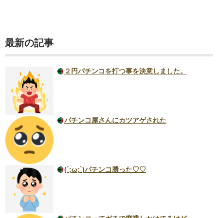
最新の記事
２円パチンコを打つ事を決意しました。
パチンコ屋さんにカツアゲされた
(´;ω;`)パチンコ勝った♡♡