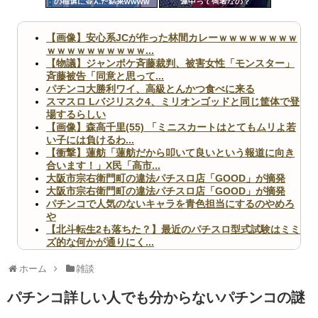
の抽選に並んだ結果wwww
連中って何者なの？
ツー
ル
【画像】安心系JCが作った林間カレーｗｗｗｗｗｗｗｗ
ｗｗｗｗｗｗｗｗｗｗ...
【物議】ジャンポケ斉藤裁判、被害女性「モンスター」
斉藤被告「同意と思って...
パチンコ大勝利ワイ、高級とんかつ食べに来る
スマスロ Lバジリスク4、ミリオンゴッドと同じ筐体で登
場するらしい
【画像】森高千里(55) 「ミニスカートはとてもムリよ若
い子には負けるわ...
【衝撃】蓮舫「蓮舫だから叩いて良いという報道に向き
合います！」X民「高市...
大阪市宗右衛門町の違法パチスロ店「GOOD」が摘発
大阪市宗右衛門町の違法パチスロ店「GOOD」が摘発
パチンコで人気のないキャラを青色担当にするのやめろ
や
【北斗転生2も落ちた？】最近のパチスロ型式試験はミミ
ズ的な何かが通りにく...
無職のパチンコカス(22)なんやが、ワイの人生どれくら
いヤバいか教えて？...
ホーム
雑談
AngelBeats!とかいうクソアニメの思い出ｗｗｗ
パチンコ詳しい人でも分からないパチンコの謎