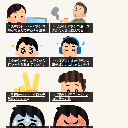
後輩女子「へ～パチンコ
【悲報】パチンコ屋、ク
やってるんですね！今度教
ズがたくさん並んでる
えてくださいよ～ｗ」 俺
「あははｗまぁコツとかな
いけど台選びかなやっぱ
ｗ」
今からパチンコ行くから
ハロプロもまたパチンコ
打つべき台教えてください
出せばいいんじゃないか？
手帳持ちワイ、今日も元
【至急】4千円でパチン
気にパチンコ
コで勝つ方法