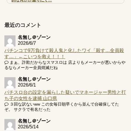
【実戦報告】e黄門ちゃま寿限無 初日の評判まとめ！コン
プ報告あり！弱予告...
アズールレーン スロット評価はコイン持ちの悪い疑似ボ天
最近のコメント
井の軽い絆？
名無し＠ゾーン
2026/6/7
パチンコで9万負けて殺人鬼と化したワイ「殺す…全員殺
す…」←こいつを救え！！！
Powered by livedoor 相互RSS
まぁ、詐欺だからなスマスロは 店よりもメーカーが悪いからや
るならメーカー全員焼滅だね
名無し＠ゾーン
2026/6/1
パチスロ台の設定を漏らした疑いでマネージャー男性と打
ち子の女性を逮捕 山口県
３回な訳ないww この女毎日朝早くから並んで台確保してた
ぞ。 サクラで有名だった
名無し＠ゾーン
2026/5/14