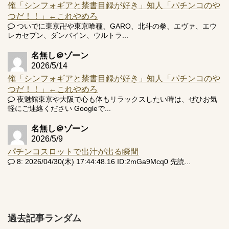
俺「シンフォギアと禁書目録が好き」知人「パチンコのや
つだ！！」←これやめろ
ついでに東京卍や東京喰種、GARO、北斗の拳、エヴァ、エウ
レカセブン、ダンバイン、ウルトラ...
名無し＠ゾーン
2026/5/14
俺「シンフォギアと禁書目録が好き」知人「パチンコのや
つだ！！」←これやめろ
夜魅館東京や大阪で心も体もリラックスしたい時は、ぜひお気
軽にご連絡ください Googleで...
名無し＠ゾーン
2026/5/9
パチンコスロットで出汁が出る瞬間
8: 2026/04/30(木) 17:44:48.16 ID:2mGa9Mcq0 先読...
過去記事ランダム