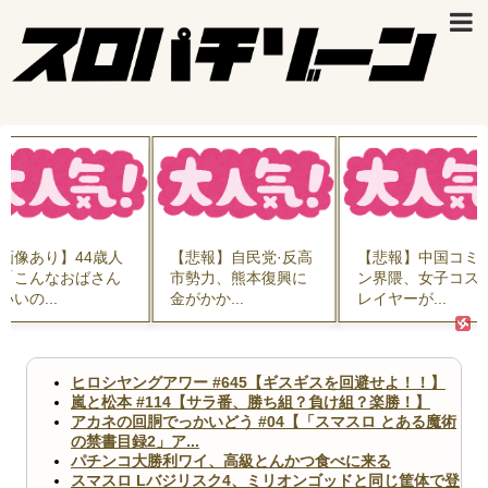
あり】44歳人
【悲報】自民党·反高
【悲報】中国コミコ
んなおばさん
市勢力、熊本復興に
ン界隈、女子コスプ
...
金がかか...
レイヤーが...
ヒロシヤングアワー #645【ギスギスを回避せよ！！】
嵐と松本 #114【サラ番、勝ち組？負け組？楽勝！】
アカネの回胴でっかいどう #04【「スマスロ とある魔術
の禁書目録2」ア...
パチンコ大勝利ワイ、高級とんかつ食べに来る
スマスロ Lバジリスク4、ミリオンゴッドと同じ筐体で登