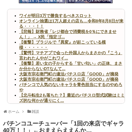
今年はすでに379店舗も廃業
を注意されてワイがやった行
ツー
してしまう
為
ル
ワイが明日3万で勝負するべきスロット
オンライン抽選は1万人超えの店も…令和8年8月8日が来
る・・・！！
【悲報】財務省「レジ都合で消費税を0％にできませ
ん！」 → X民「指定ゴ...
【衝撃】ブラジルで『異変』が起こっている模
様・・・・・・
【驚愕】マチアプで会った外国人からまさかの『こう』
言われたんやがこれワイ...
【衝撃】若い女の子からする「甘い匂い」の正体、まさ
か分からないDTなんて...
大阪市宗右衛門町の違法パチスロ店「GOOD」が摘発
大阪市宗右衛門町の違法パチスロ店「GOOD」が摘発
パチンコで人気のないキャラを青色担当にするのやめろ
や
【北斗転生2も落ちた？】最近のパチスロ型式試験はミミ
ズ的な何かが通りにく...
無職のパチンコカス(22)なんやが、ワイの人生どれくら
いヤバいか教えて？...
ホーム
雑談
AngelBeats!とかいうクソアニメの思い出ｗｗｗ
パチンコユーチューバー「1回の来店でギャラ
40万！！」←おまえらええんか…