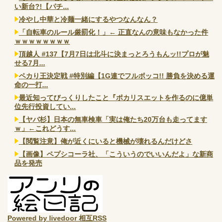
い新台?!【パチ...
冷やし中華と冷麺一緒にするやつなんなん？
「自転車のルール厳罰化！」← 正直なんの意味もなかった件
ｗｗｗｗｗｗｗｗ
頂越人 #137【7月7日は北斗に決まっとろうもんッ!!プロが魅
せる7月...
ペカり王決定戦 #特別編【1G連でフルボッコ!! 勝負を決める運
命の一打...
最近知ってびっくりしたこと『ポカリスエットを作るのに億単
位先行投資してい...
【ヤバ杉】日本の無車検車「実は俺たち20万台も走ってます
ｗ」←これどうす...
【閲覧注意】俺が近くにいると機械が壊れるんだけどさ
【画像】ペプシコーラ社、「こういうのでいいんだよ」な新商
品を発売
Powered by livedoor 相互RSS