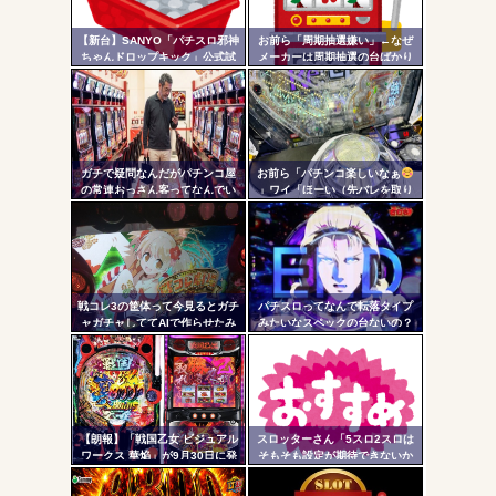
ヤバいか教えて？...
リン
AngelBeats!とかいうクソアニメの思い出ｗｗｗ
【新台】SANYO「パチスロ邪神
お前ら「周期抽選嫌い」←なぜ
- 固
ちゃんドロップキック」公式試
メーカーは周期抽選の台ばかり
打動画公開！演出の作り込みい
出すんだ？
定リ
いなｗｗｗ
ンク
自動
Powered by livedoor 相互RSS
更新
ガチで疑問なんだがパチンコ屋
お前ら「パチンコ楽しいなぁ
の常連おっさん客ってなんでい
」ワイ「ほーい（先バレを取り
ツー
つも同じ服着てるの？
上げる）」
ル
戦コレ3の筐体って今見るとガチ
パチスロってなんで転落タイプ
ャガチャしててAIで作らせたみ
みたいなスペックの台ないの？
たいだよな
【朗報】「戦国乙女 ビジュアル
スロッターさん「5スロ2スロは
ワークス 華焔」が9月30日に発
そもそも設定が期待できないか
売決定！定価3980円、P戦国乙
らやるもんじゃない」
女7・L戦国乙女5・グッズなどの