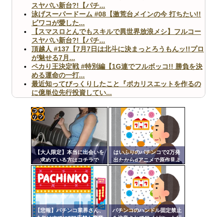
スヤバい新台?!【パチ...
泳げスーパードーム #08【激荒台メインの今 打ちたい!!
ビワコが愛した...
【スマスロとんでもスキルで異世界放浪メシ】フルコー
スヤバい新台?!【パチ...
頂越人 #137【7月7日は北斗に決まっとろうもんッ!!プロ
が魅せる7月...
ペカり王決定戦 #特別編【1G連でフルボッコ!! 勝負を決
める運命の一打...
最近知ってびっくりしたこと『ポカリスエットを作るの
に億単位先行投資してい...
【ヤバ杉】日本の無車検車「実は俺たち20万台も走って
ますｗ」←これどうす...
【閲覧注意】俺が近くにいると機械が壊れるんだけどさ
【画像】ペプシコーラ社、「こういうのでいいんだよ」
コテ
な新商品を発売
リン
【大人限定】本当に出会いを
はいふりのパチンコで2万発
- 固
求めている方はコチラで
出たからdアニメで原作見よ
す！！
うと思う
定リ
ンク
Powered by livedoor 相互RSS
自動
更新
【悲報】パチンコ業界さん、
パチンコのハンドル固定禁止