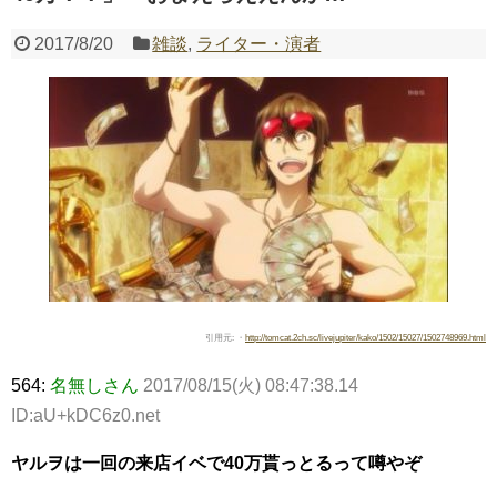
2017/8/20
雑談
,
ライター・演者
Powered by livedoor 相互RSS
引用元: ・
http://tomcat.2ch.sc/livejupiter/kako/1502/15027/1502748969.html
564:
名無しさん
2017/08/15(火) 08:47:38.14
ID:aU+kDC6z0.net
ヤルヲは一回の来店イベで40万貰っとるって噂やぞ