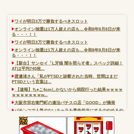
ワイが明日3万で勝負するべきスロット
オンライン抽選は1万人超えの店も…令和8年8月8日が来
る・・・！！
ワイが明日3万で勝負するべきスロット
オンライン抽選は1万人超えの店も…令和8年8月8日が来
る・・・！！
【新台】サンセイ「L牙狼 闇を照らす者」スペック詳細！
ATは平均740枚...
渡邊渚さん「私がPTSDと診断された当時、世間はまだ
PTSDという言葉は...
【速報】ち●こ4cmしかないから病院行った結果ｗｗｗｗ
ｗｗｗｗｗｗｗw...
大阪市宗右衛門町の違法パチスロ店「GOOD」が摘発
パチンコで人気のないキャラを青色担当にするのやめろや
ワイ、パチンコ屋店員の目の前で会員カードを握り潰し
「今までありがとう」と...
コテ
無職のパチンコカス(22)なんやが、ワイの人生どれくらい