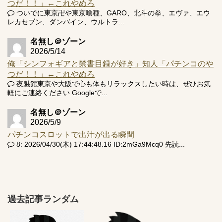
つだ！！」←これやめろ
ついでに東京卍や東京喰種、GARO、北斗の拳、エヴァ、エウ
レカセブン、ダンバイン、ウルトラ...
名無し＠ゾーン
2026/5/14
俺「シンフォギアと禁書目録が好き」知人「パチンコのや
つだ！！」←これやめろ
夜魅館東京や大阪で心も体もリラックスしたい時は、ぜひお気
軽にご連絡ください Googleで...
名無し＠ゾーン
2026/5/9
パチンコスロットで出汁が出る瞬間
8: 2026/04/30(木) 17:44:48.16 ID:2mGa9Mcq0 先読...
過去記事ランダム