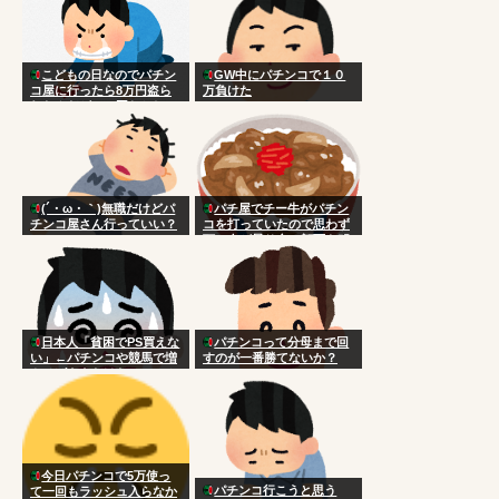
こどもの日なのでパチン
GW中にパチンコで１０
コ屋に行ったら8万円盗ら
万負けた
れたんだがこの国おかしい
だろ
(´・ω・｀)無職だけどパ
パチ屋でチー牛がパチン
チンコ屋さん行っていい？
コを打っていたので思わず
頭に血が昇り台に顔面を叩
きつけた
日本人「貧困でPS買えな
パチンコって分母まで回
い」←パチンコや競馬で増
すのが一番勝てないか？
やせばええだけなのにアホ
今日パチンコで5万使っ
パチンコ行こうと思う
て一回もラッシュ入らなか