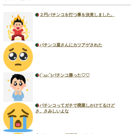
２円パチンコを打つ事を決意しました。
パチンコ屋さんにカツアゲされた
(´;ω;`)パチンコ勝った♡♡
パチンコってガチで廃業しかけてるけど
さ、さみしいよな