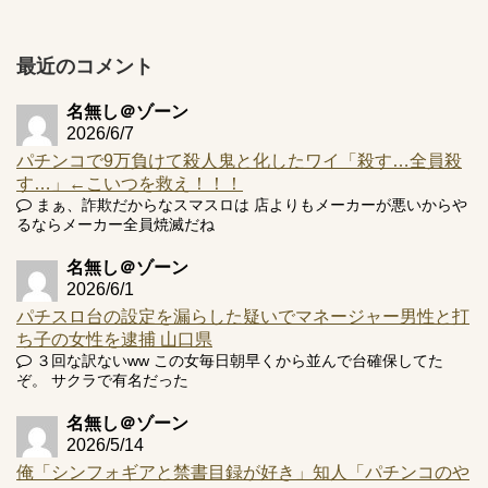
【実戦報告】e黄門ちゃま寿限無 初日の評判まとめ！コン
プ報告あり！弱予告...
アズールレーン スロット評価はコイン持ちの悪い疑似ボ天
最近のコメント
井の軽い絆？
名無し＠ゾーン
2026/6/7
パチンコで9万負けて殺人鬼と化したワイ「殺す…全員殺
す…」←こいつを救え！！！
Powered by livedoor 相互RSS
まぁ、詐欺だからなスマスロは 店よりもメーカーが悪いからや
るならメーカー全員焼滅だね
名無し＠ゾーン
2026/6/1
パチスロ台の設定を漏らした疑いでマネージャー男性と打
ち子の女性を逮捕 山口県
３回な訳ないww この女毎日朝早くから並んで台確保してた
ぞ。 サクラで有名だった
名無し＠ゾーン
2026/5/14
俺「シンフォギアと禁書目録が好き」知人「パチンコのや