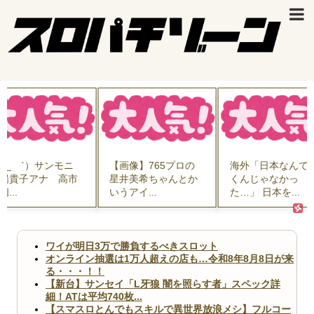
【画像】765プロの
海外「日本なんて行
現役の精神
星井美希ちゃんとか
くんじゃなかっ
『高市首相
いうアイ...
た…」 日本を...
害者だ』と無
ワイが明日3万で勝負するべきスロット
オンライン抽選は1万人超えの店も…令和8年8月8日が来
る・・・！！
【新台】サンセイ「L牙狼 闇を照らす者」スペック詳
細！ATは平均740枚...
【スマスロとんでもスキルで異世界放浪メシ】フルコー