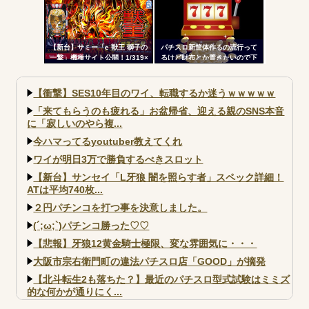
アートワーク集
【新台】サミー「e 獣王 獅子の
パチスロ新筐体作るの流行って
一撃」機種サイト公開！1/319×
るけど財布とか置きたいので下
ドデカSTRAIGHT、右の1/2で平
皿とか今まで通りがいいわ
均9,800個のサバチャンに突入
【衝撃】SES10年目のワイ、転職するか迷うｗｗｗｗｗ
「来てもらうのも疲れる」お盆帰省、迎える親のSNS本音
に「寂しいのやら複...
今ハマってるyoutuber教えてくれ
ワイが明日3万で勝負するべきスロット
【新台】サンセイ「L牙狼 闇を照らす者」スペック詳細！
ATは平均740枚...
２円パチンコを打つ事を決意しました。
(´;ω;`)パチンコ勝った♡♡
【悲報】牙狼12黄金騎士極限、変な雰囲気に・・・
大阪市宗右衛門町の違法パチスロ店「GOOD」が摘発
【北斗転生2も落ちた？】最近のパチスロ型式試験はミミズ
的な何かが通りにく...