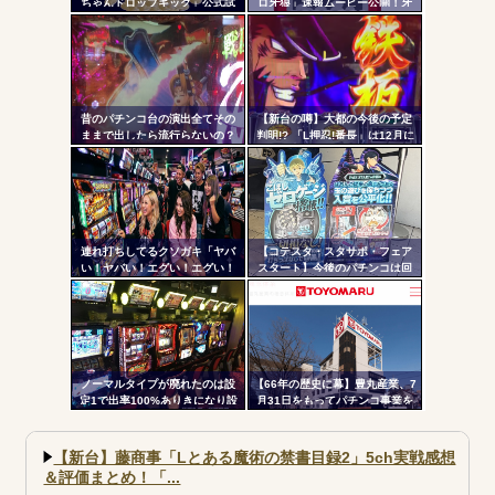
ちゃんドロップキック」公式試
ロ牙狼」速報ムービー公開！牙
Powered by livedoor 相互RSS
ツー
打動画公開！演出の作り込みい
狼の名に恥じぬ出玉性能がパチ
いなｗｗｗ
ンコからスロットへ
ル
昔のパチンコ台の演出全てその
【新台の噂】大都の今後の予定
ままで出したら流行らないの？
判明!? 「L押忍!番長」は12月に
登場か
連れ打ちしてるクソガキ「ヤバ
【コテスタ・スタサポ・フェア
い！ヤバい！エグい！エグい！
スタート】今後のパチンコは回
アツい！アツい！」←語彙力無
数固定系必須でいいよな。そし
さすぎだろｗｗｗ
て釘は完全に廃止するべき
ノーマルタイプが廃れたのは設
【66年の歴史に幕】豊丸産業、7
定1で出率100%ありきになり設
月31日をもってパチンコ事業を
定1放置がデフォになったから
停止へ ナナシーやコマコマ倶
楽部マやウィッチブレイド…た
くさんの名機をありがとう
【新台】藤商事「Lとある魔術の禁書目録2」5ch実戦感想
＆評価まとめ！「...