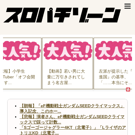
悲報】小学生
【動画】若い男に大
左派が提示した『
ouTuber「オフ会開
量に万引きされてし
進国』の基準、
ます...
まう名古屋...
「……本当にそ...
【朗報】「eF機動戦士ガンダムSEEDクライマックス」
導入記念、このホー...
【悲報】演者さん、eF機動戦士ガンダムSEEDクライマ
ックスで誤って計数...
「Sゴーゴージャグラー4KT（北電子）」「Lライザのア
トリエKD（北電子...