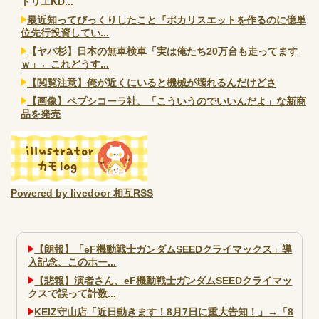
トリエKD...
最近知ってびっくりしたこと『ポカリスエットを作るのに億単
位先行投資してい...
【ヤバ杉】日本の無車検車「実は俺たち20万台も走ってます
ｗ」←これどうす...
【閲覧注意】俺が近くにいると機械が壊れるんだけどさ
【画像】ペプシコーラ社、「こういうのでいいんだよ」な新商
品を発売
Powered by livedoor 相互RSS
【朗報】「eF機動戦士ガンダムSEEDクライマックス」導
入記念、このホー...
【悲報】演者さん、eF機動戦士ガンダムSEEDクライマッ
クスで誤って計数...
KEIZ守山店「近日動きます！8月7日に重大告知！」→「8