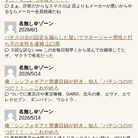
まぁ、詐欺だからなスマスロは 店よりもメーカーが悪いからや
るならメーカー全員焼滅だね
Powered by livedoor 相互RSS
名無し＠ゾーン
2026/6/1
パチスロ台の設定を漏らした疑いでマネージャー男性と打
ち子の女性を逮捕 山口県
３回な訳ないww この女毎日朝早くから並んで台確保してた
ぞ。 サクラで有名だった
名無し＠ゾーン
2026/5/14
俺「シンフォギアと禁書目録が好き」知人「パチンコのや
つだ！！」←これやめろ
ついでに東京卍や東京喰種、GARO、北斗の拳、エヴァ、エウ
レカセブン、ダンバイン、ウルトラ...
名無し＠ゾーン
2026/5/14
俺「シンフォギアと禁書目録が好き」知人「パチンコのや
つだ！！」←これやめろ
夜魅館東京や大阪で心も体もリラックスしたい時は、ぜひお気