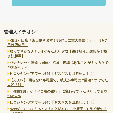
管理人イチオシ！
KEIZ守山店「近日動きます！8月7日に重大告知！」→「8月7
日は店休日...
帰ってきたなんとか1ぐらんぷり #72【逃げ切りか逆転か！熱
き決勝戦】
バナナナセ～運命共同体～ #16・後編【あることがキッカケで
バナがイライ...
ヒロシヤングアワー #645【ギスギスを回避せよ！！】
【えぇ!?】 回らない寿司屋で、彼氏が寿司に “醤油” つけてた
→私「は...
「住信SBI」が「ドコモの銀行」に変わってうんざりしてるや
つw w w
ヒロシヤングアワー #645【ギスギスを回避せよ！！】
News】ユニバ「L/バジリスクⅣXB」、北電子「Lライザのア