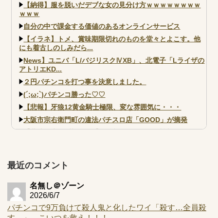
【納得】服を脱いだデブな女の見分け方ｗｗｗｗｗｗｗｗ
ｗｗｗ
自分の中で課金する価値のあるオンラインサービス
【イラネ】トメ、賞味期限切れのものを堂々とよこす。他
にも着古しのしみだら...
News】ユニバ「L/バジリスクⅣXB」、北電子「Lライザの
アトリエKD...
２円パチンコを打つ事を決意しました。
(´;ω;`)パチンコ勝った♡♡
【悲報】牙狼12黄金騎士極限、変な雰囲気に・・・
大阪市宗右衛門町の違法パチスロ店「GOOD」が摘発
【北斗転生2も落ちた？】最近のパチスロ型式試験はミミズ
的な何かが通りにく...
【実戦報告】e黄門ちゃま寿限無 初日の評判まとめ！コン
プ報告あり！弱予告...
最近のコメント
アズールレーン スロット評価はコイン持ちの悪い疑似ボ天
井の軽い絆？
名無し＠ゾーン
2026/6/7
パチンコで9万負けて殺人鬼と化したワイ「殺す…全員殺
す…」←こいつを救え！！！