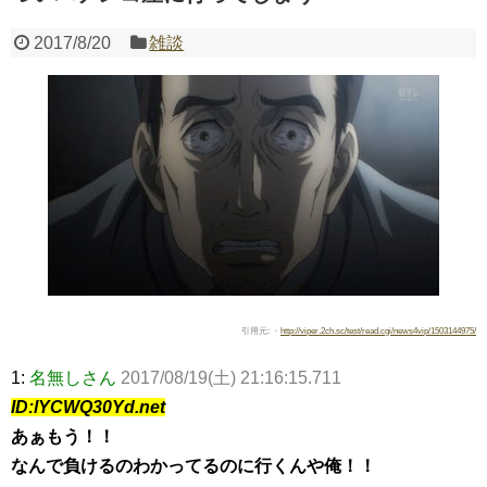
2017/8/20
雑談
Powered by livedoor 相互RSS
引用元: ・
http://viper.2ch.sc/test/read.cgi/news4vip/1503144975/
1:
名無しさん
2017/08/19(土) 21:16:15.711
ID:lYCWQ30Yd.net
あぁもう！！
なんで負けるのわかってるのに行くんや俺！！