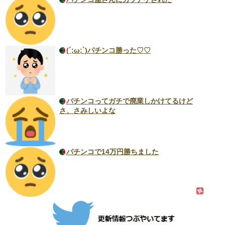
(´;ω;`)パチンコ勝った♡♡
パチンコってガチで廃業しかけてるけど
さ、さみしいよな
パチンコで14万円勝ちました