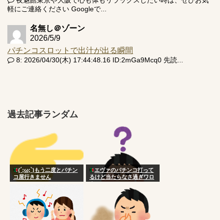
軽にご連絡ください Googleで...
名無し＠ゾーン
2026/5/9
パチンコスロットで出汁が出る瞬間
8: 2026/04/30(木) 17:44:48.16 ID:2mGa9Mcq0 先読...
過去記事ランダム
(´;ω;`)もう二度とパチン
エヴァのパチンコ打って
コ屋行きません
るけど当たらなさ過ぎワロ
タ