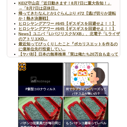
KEIZ守山店「近日動きます！8月7日に重大告知！」
→「8月7日は店休日...
帰ってきたなんとか1ぐらんぷり #72【逃げ切りか逆転
か！熱き決勝戦】
ヒロシヤングアワー #645【ギスギスを回避せよ！！】
ヒロシヤングアワー #645【ギスギスを回避せよ！！】
News】ユニバ「L/バジリスクⅣXB」、北電子「Lライザ
のアトリエKD...
最近知ってびっくりしたこと『ポカリスエットを作るの
に億単位先行投資してい...
【ヤバ杉】日本の無車検車「実は俺たち20万台も走って
ますｗ」←これどうす...
【閲覧注意】俺が近くにいると機械が壊れるんだけどさ
【画像】ペプシコーラ社、「こういうのでいいんだよ」
な新商品を発売
コテ
リン
P新型コロナウィルス
何でラブライブシリーズって
- 固
パチスロが無いの？
定リ
Powered by livedoor 相互RSS
ンク
自動
更新
パチンコ従業員だが毎日同じ
もうパチンコ趣味ってレベル