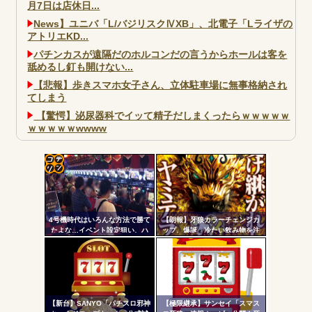
月7日は店休日...
News】ユニバ「L/バジリスクⅣXB」、北電子「Lライザの
アトリエKD...
パチンカスが遠隔だのホルコンだの言うからホールは客を
舐めるし釘も開けない...
【悲報】歩きスマホ女子さん、立体駐車場に無事格納され
てしまう
【驚愕】泌尿器科でイッて精子だしまくったらｗｗｗｗｗ
ｗｗｗｗｗwwww
大阪市宗右衛門町の違法パチスロ店「GOOD」が摘発
パチンコで人気のないキャラを青色担当にするのやめろや
ワイ、パチンコ屋店員の目の前で会員カードを握り潰し
コテ
「今までありがとう」と...
リン
無職のパチンコカス(22)なんやが、ワイの人生どれくらい
4号機時代はいろんな方法で勝て
【朗報】牙狼カラーチェンジカ
- 固
ヤバいか教えて？...
たよな…イベント設定狙い、ハ
ップ、爆誕 冷たい飲み物を注
イエナ、超技術介入機、新装狙
ぐと背景が浮かび上がる
定リ
AngelBeats!とかいうクソアニメの思い出ｗｗｗ
い…
ンク
自動
更新
【新台】SANYO「パチスロ邪神
【極限継承】サンセイ「スマス