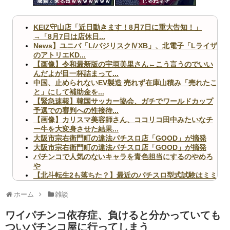
服着て来る奴ｗｗｗｗｗｗｗ
じゃねぇぞ
ツー
ｗｗｗｗｗ
ル
KEIZ守山店「近日動きます！8月7日に重大告知！」
→「8月7日は店休日...
News】ユニバ「L/バジリスクⅣXB」、北電子「Lライザ
のアトリエKD...
【画像】令和最新版の宇垣美里さん←こう言うのでいい
んだよが目一杯詰まって...
中国、止められないEV製造 売れず在庫山積み「売れたこ
と」にして補助金を...
【緊急速報】韓国サッカー協会、ガチでワールドカップ
予選での審判への性接待...
【画像】カリスマ美容師さん、ココリコ田中みたいなチ
ー牛を大変身させた結果...
大阪市宗右衛門町の違法パチスロ店「GOOD」が摘発
大阪市宗右衛門町の違法パチスロ店「GOOD」が摘発
パチンコで人気のないキャラを青色担当にするのやめろ
や
【北斗転生2も落ちた？】最近のパチスロ型式試験はミミ
ズ的な何かが通りにく...
無職のパチンコカス(22)なんやが、ワイの人生どれくら
ホーム
雑談
いヤバいか教えて？...
AngelBeats!とかいうクソアニメの思い出ｗｗｗ
ワイパチンコ依存症、負けると分かっていても
ついパチンコ屋に行ってしまう