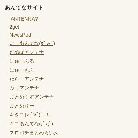
あんてなサイト
!ANTENNA?
2get
NewsPod
いーあんてな(#ﾟｗﾟ)
だめぽアンテナ
にゅーぷる
にゅーもふ
ねらーアンテナ
ぷぅアンテナ
まとめくすアンテナ
まとめりー
キタコレ(ﾟ∀ﾟ)！！
ギコあんてな(,,ﾟДﾟ)
スロパチまとめらいん