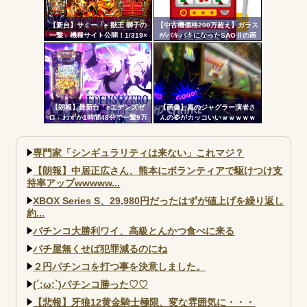
【新台】サミー「e 獣王 獅子の
【中古機価格200万超え】ガラス
一撃」機種サイト公開！1/319×
がバキバキになったSAOⅡの画
ドデカSTRAIGHT、右の1/2で平
像が話題に…
均9,800個のサバチャンに突入
【朗報】最新台「eエデンズゼ
【画像】真のジャグラー演者さ
ロ」わずか1時間48分で一撃9万
んの姿がカッコいいｗｗｗｗｗ
5000発コンプリートを達成して
しまうｗ 究極LT期待出玉2万発
超えの現行最強スペックは伊達
専門家「シンギュラリティは来ない」これマジ？
じゃないな…
【朗報】中居正広さん、熊本にボランティアで駆けつけ支
持率アップwwwww...
XBOX Series S、29,980円だったはずが値上げを繰り返し
約...
パチンコ大勝利ワイ、高級とんかつ食べに来る
パチ屋無くせば犯罪減るのにね
２円パチンコを打つ事を決意しました。
(´;ω;`)パチンコ勝った♡♡
【悲報】牙狼12黄金騎士極限、変な雰囲気に・・・