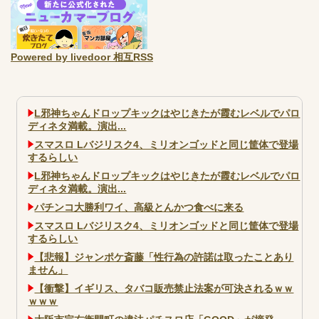
Powered by livedoor 相互RSS
L邪神ちゃんドロップキックはやじきたが霞むレベルでパロ
ディネタ満載。演出...
スマスロ Lバジリスク4、ミリオンゴッドと同じ筐体で登場
するらしい
L邪神ちゃんドロップキックはやじきたが霞むレベルでパロ
ディネタ満載。演出...
パチンコ大勝利ワイ、高級とんかつ食べに来る
スマスロ Lバジリスク4、ミリオンゴッドと同じ筐体で登場
するらしい
【悲報】ジャンポケ斎藤「性行為の許諾は取ったことあり
ません」
【衝撃】イギリス、タバコ販売禁止法案が可決されるｗｗ
ｗｗｗ