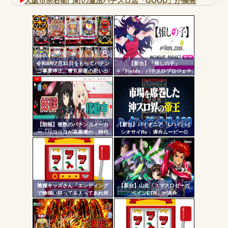
大阪市宗右衛門町の違法パチスロ店「GOOD」が摘発
パチンコで人気のないキャラを青色担当にするのやめろや
ワイ、パチンコ屋店員の目の前で会員カードを握り潰し
「今までありがとう」と...
コテ
無職のパチンコカス(22)なんやが、ワイの人生どれくらい
リン
ヤバいか教えて？...
令和8年7月31日をもってパチン
【新台】「推しの子」
- 固
AngelBeats!とかいうクソアニメの思い出ｗｗｗ
コ事業停止…豊丸産業の思い出
×「Fields」パチスロプロジェク
ト特報ムービー公開！推しの子
定リ
でBITESやれるんか！？_
ンク
自動
更新
【朗報】複数のパチンコメーカ
【新台】パイオニア「Lハイハイ
Powered by livedoor 相互RSS
ー「リコリコが高稼働か…時代
シオサイRe」適合ムービー公
ツー
はライトミドルだ！」
開！沖スロ界の帝王がスマスロ
ATで復活
ル
喰種キッズさん「エンディング
【新台】山佐「スマスロゼーガ
で喰揃い狙ってる人ってあれ何
ペインETR」が適合
の意味があるの？」