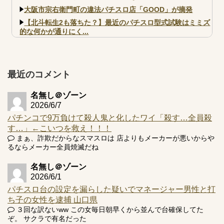
大阪市宗右衛門町の違法パチスロ店「GOOD」が摘発
【北斗転生2も落ちた？】最近のパチスロ型式試験はミミズ
的な何かが通りにく...
【実戦報告】e黄門ちゃま寿限無 初日の評判まとめ！コン
プ報告あり！弱予告...
アズールレーン スロット評価はコイン持ちの悪い疑似ボ天
最近のコメント
井の軽い絆？
名無し＠ゾーン
2026/6/7
パチンコで9万負けて殺人鬼と化したワイ「殺す…全員殺
す…」←こいつを救え！！！
Powered by livedoor 相互RSS
まぁ、詐欺だからなスマスロは 店よりもメーカーが悪いからや
るならメーカー全員焼滅だね
名無し＠ゾーン
2026/6/1
パチスロ台の設定を漏らした疑いでマネージャー男性と打
ち子の女性を逮捕 山口県
３回な訳ないww この女毎日朝早くから並んで台確保してた
ぞ。 サクラで有名だった