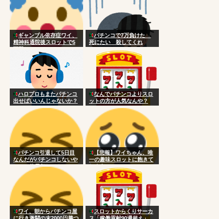
ギャンブル依存症ワイ、
パチンコで7万負けた
精神科通院後スロットで5
死にたい 殺してくれ
万勝ち
ハロプロもまたパチンコ
なんでパチンコよりスロ
出せばいいんじゃないか？
ットの方が人気なんや？
パチンコ引退して5日目
【悲報】ワイちゃん、唯
なんだがパチンコしないや
一の趣味スロットに飽きて
つって休日何してんの？
しまう
ワイ、朝からパチンコ屋
スロットからくりサーカ
に行き激闘の末2000円勝つ
ス「稼働貢献90週超え」