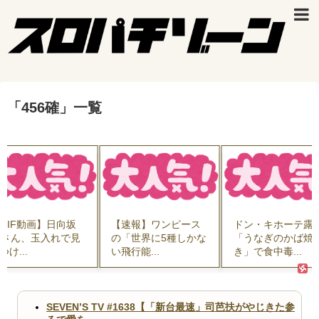
「
456確
」
一覧
GIF動画】日向坂
【速報】ワンピース
ドン・キホーテ露
6さん、玉入れで見
の「世界に5種しかな
「うなぎのかば焼
つけ...
い飛行能...
き」で食中毒...
SEVEN’S TV #1638【「新台最速」司芭扶がやじきた参