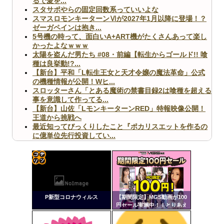
るで愛を...
スタサポやらの固定回数系っていいよな
スマスロモンキーターンⅥが2027年1月以降に登場！？
ゼーガペインは抱き...
5号機の時って、面白いA+ART機がたくさんあって楽し
かったよなｗｗｗ
太陽を盗んだ男たち #08・前編【転生からゴールド!! 喰
種は良挙動!?...
【新台】平和「L転生王女と天才令嬢の魔法革命」公式
の機種情報が公開！Wヒ...
スロッターさん「とある魔術の禁書目録2は喰種を超える
事を意識して作ってる...
【新台】山佐「LモンキーターンRED」特報映像公開！
王道から挑戦へ
最近知ってびっくりしたこと『ポカリスエットを作るの
に億単位先行投資してい...
【ヤバ杉】日本の無車検車「実は俺たち20万台も走って
ますｗ」←これどうす...
【閲覧注意】俺が近くにいると機械が壊れるんだけどさ
【画像】ペプシコーラ社、「こういうのでいいんだよ」
コテ
な新商品を発売
リン
P新型コロナウィルス
【期間限定】MGS動画が100
- 固
円セール実施中！！とりあえ
ず全部買うやろｗｗｗｗｗ
定リ