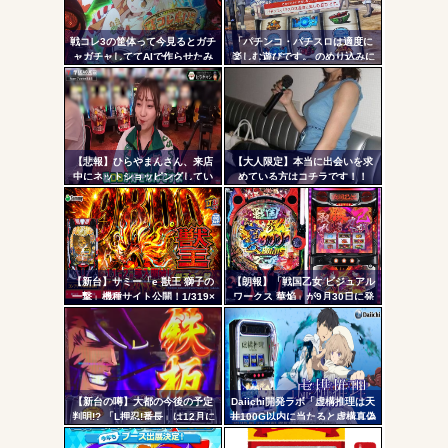
リン
AngelBeats!とかいうクソアニメの思い出ｗｗｗ
戦コレ3の筐体って今見るとガチ
「パチンコ・パチスロは適度に
- 固
ャガチャしててAIで作らせたみ
楽しむ遊びです。 のめり込みに
たいだよな
注意しましょう。」←これおか
定リ
しいだろｗｗｗ
ンク
自動
Powered by livedoor 相互RSS
更新
【悲報】ひらやまんさん、来店
【大人限定】本当に出会いを求
中にネットショッピングしてい
めている方はコチラです！！
ツー
る様子を撮影された挙句シバタ
ーさんに密告されてしまう…
ル
【新台】サミー「e 獣王 獅子の
【朗報】「戦国乙女 ビジュアル
一撃」機種サイト公開！1/319×
ワークス 華焔」が9月30日に発
ドデカSTRAIGHT、右の1/2で平
売決定！定価3980円、P戦国乙
均9,800個のサバチャンに突入
女7・L戦国乙女5・グッズなどの
アートワーク集
【新台の噂】大都の今後の予定
Daiichi開発ラボ「虚構推理は天
判明!? 「L押忍!番長」は12月に
井100G以内に当たると虚構真偽
登場か
が2回当選するまで転落しない状
態に突入するぞ。300G・700G