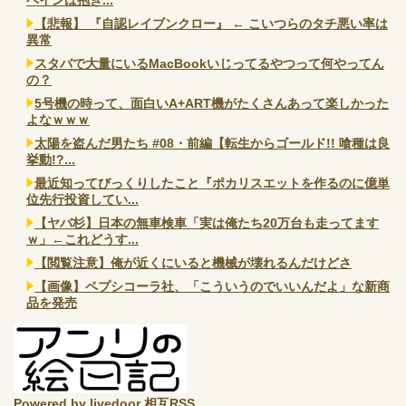
【悲報】 『自認レイブンクロー』 ← こいつらのタチ悪い率は
異常
スタバで大量にいるMacBookいじってるやつって何やってん
の？
5号機の時って、面白いA+ART機がたくさんあって楽しかった
よなｗｗｗ
太陽を盗んだ男たち #08・前編【転生からゴールド!! 喰種は良
挙動!?...
最近知ってびっくりしたこと『ポカリスエットを作るのに億単
位先行投資してい...
【ヤバ杉】日本の無車検車「実は俺たち20万台も走ってます
ｗ」←これどうす...
【閲覧注意】俺が近くにいると機械が壊れるんだけどさ
【画像】ペプシコーラ社、「こういうのでいいんだよ」な新商
品を発売
Powered by livedoor 相互RSS