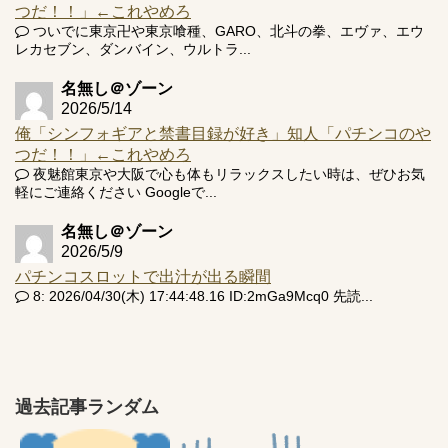
つだ！！」←これやめろ
ついでに東京卍や東京喰種、GARO、北斗の拳、エヴァ、エウ
レカセブン、ダンバイン、ウルトラ...
名無し＠ゾーン
2026/5/14
俺「シンフォギアと禁書目録が好き」知人「パチンコのや
つだ！！」←これやめろ
夜魅館東京や大阪で心も体もリラックスしたい時は、ぜひお気
軽にご連絡ください Googleで...
名無し＠ゾーン
2026/5/9
パチンコスロットで出汁が出る瞬間
8: 2026/04/30(木) 17:44:48.16 ID:2mGa9Mcq0 先読...
過去記事ランダム