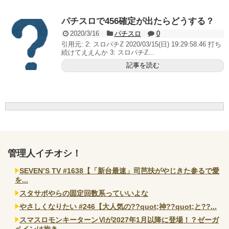
いヤバいか教えて？...
AngelBeats!とかいうクソアニメの思い出ｗｗｗ
パチスロで456確定が出たらどうする？
2020/3/16
パチスロ
0
引用元: 2: スロパチℤ 2020/03/15(日) 19:29:58.46 打ち
続けてええんか 3: スロパチℤ...
記事を読む
Powered by livedoor 相互RSS
管理人イチオシ！
SEVEN’S TV #1638【「新台最速」司芭扶がやじきた参るで愛
を...
スタサポやらの固定回数系っていいよな
やさしくなりたい #246【大人気の??quot;神??quot;と??...
スマスロモンキーターンⅥが2027年1月以降に登場！？ゼーガ
ペインは抱き...