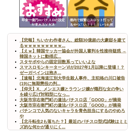
ンク
Powered by livedoor 相互RSS
自動
更新
即金一億円orパチスロの設定
都内で頻繁にスロット打って
が見れるメガネ
るやつこい！！！！いつも何
ツー
打ってる！！！
ル
【悲報】ちいかわ作者さん、総額30億超の大豪邸を建て
るｗｗｗｗｗｗｗｗｗ...
【えｗ】韓国サッカー協会が外国人審判を性接待疑惑 →
韓国ネットに動揺広...
スタサポやらの固定回数系っていいよな
スマスロモンキーターンⅥが2027年1月以降に登場！？
ゼーガペインは抱き...
【速報】北海道江別大学生殺人事件、主犯格の川口被告
(19)に無期懲役の判...
【仰天】X、メンエス嬢とラウンジ嬢が熾烈な女の争い
を繰り広げ対戦型になっ...
大阪市宗右衛門町の違法パチスロ店「GOOD」が摘発
大阪市宗右衛門町の違法パチスロ店「GOOD」が摘発
パチンコで人気のないキャラを青色担当にするのやめろ
や
【北斗転生2も落ちた？】最近のパチスロ型式試験はミミ
ズ的な何かが通りにく...
無職のパチンコカス(22)なんやが、ワイの人生どれくら