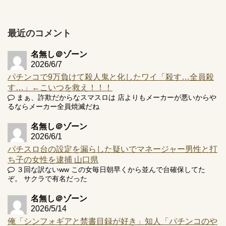
【実戦報告】e黄門ちゃま寿限無 初日の評判まとめ！コン
プ報告あり！弱予告...
アズールレーン スロット評価はコイン持ちの悪い疑似ボ天
最近のコメント
井の軽い絆？
名無し＠ゾーン
2026/6/7
パチンコで9万負けて殺人鬼と化したワイ「殺す…全員殺
す…」←こいつを救え！！！
Powered by livedoor 相互RSS
まぁ、詐欺だからなスマスロは 店よりもメーカーが悪いからや
るならメーカー全員焼滅だね
名無し＠ゾーン
2026/6/1
パチスロ台の設定を漏らした疑いでマネージャー男性と打
ち子の女性を逮捕 山口県
３回な訳ないww この女毎日朝早くから並んで台確保してた
ぞ。 サクラで有名だった
名無し＠ゾーン
2026/5/14
俺「シンフォギアと禁書目録が好き」知人「パチンコのや