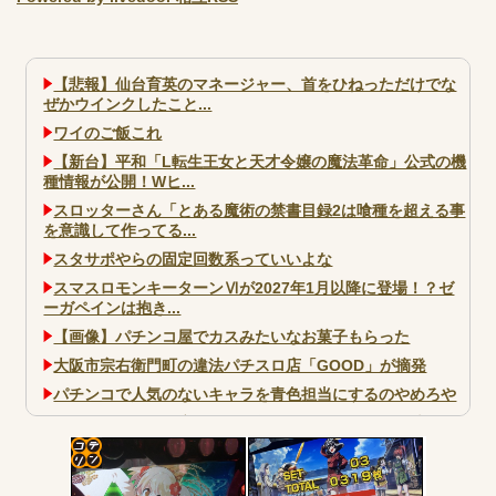
【悲報】仙台育英のマネージャー、首をひねっただけでな
ぜかウインクしたこと...
ワイのご飯これ
【新台】平和「L転生王女と天才令嬢の魔法革命」公式の機
種情報が公開！Wヒ...
スロッターさん「とある魔術の禁書目録2は喰種を超える事
を意識して作ってる...
スタサポやらの固定回数系っていいよな
スマスロモンキーターンⅥが2027年1月以降に登場！？ゼ
ーガペインは抱き...
【画像】パチンコ屋でカスみたいなお菓子もらった
大阪市宗右衛門町の違法パチスロ店「GOOD」が摘発
パチンコで人気のないキャラを青色担当にするのやめろや
ワイ、パチンコ屋店員の目の前で会員カードを握り潰し
「今までありがとう」と...
無職のパチンコカス(22)なんやが、ワイの人生どれくらい
コテ
ヤバいか教えて？...