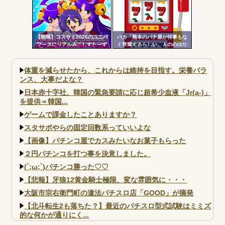
の天井も一緒」
【朗報】コスサミ2026のユニバ
バカ「熊本のパチ屋が何事もな
ブースにリアルみこしすたーず
く営業するらしい。人の心はな
が降臨！！！電音部の実機も!？
いのか」←なんでも自粛させた
がるヤツって害悪だよな
体重を減らせたから、これからは維持を目指す。栄養バラ
ンス、大事だよな？
日本赤十字社、韓国の緊急要請に応じ超希少血液「Jr(a-)」
を提供＝韓国...
ゲームで課金したことありますか？
スタサポやらの固定回数系っていいよな
【画像】パチンコ屋でカスみたいなお菓子もらった
２円パチンコを打つ事を決意しました。
(´;ω;`)パチンコ勝った♡♡
【悲報】牙狼12黄金騎士極限、変な雰囲気に・・・
大阪市宗右衛門町の違法パチスロ店「GOOD」が摘発
【北斗転生2も落ちた？】最近のパチスロ型式試験はミミズ
的な何かが通りにく...