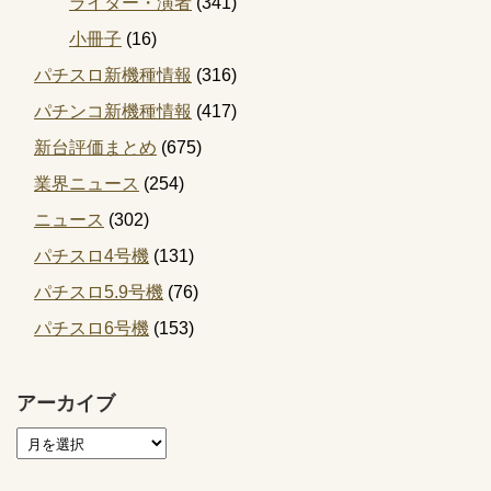
ライター・演者
(341)
小冊子
(16)
パチスロ新機種情報
(316)
パチンコ新機種情報
(417)
新台評価まとめ
(675)
業界ニュース
(254)
ニュース
(302)
パチスロ4号機
(131)
パチスロ5.9号機
(76)
パチスロ6号機
(153)
アーカイブ