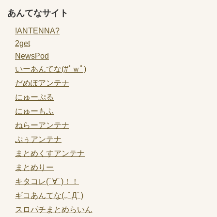
あんてなサイト
!ANTENNA?
2get
NewsPod
いーあんてな(#ﾟｗﾟ)
だめぽアンテナ
にゅーぷる
にゅーもふ
ねらーアンテナ
ぷぅアンテナ
まとめくすアンテナ
まとめりー
キタコレ(ﾟ∀ﾟ)！！
ギコあんてな(,,ﾟДﾟ)
スロパチまとめらいん