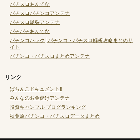
パチスロあんてな
パチスロパチンコアンテナ
パチスロ爆裂アンテナ
パチパチあんてな
パチンコハック│パチンコ・パチスロ解析攻略まとめサ
イト
パチンコ・パチスロまとめアンテナ
リンク
ぱちんこドキュメント!!
みんなのお金儲けアンテナ
投資ギャンブル ブログランキング
秋葉原パチンコ・パチスロデータまとめ