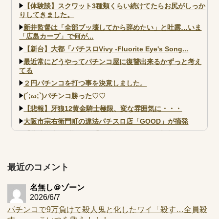
【体験談】スクワット3種類くらい続けてたらお尻がしっか
りしてきました。
新井監督は「全部ブッ壊してから辞めたい」と吐露…いま
「広島カープ」で何が...
【新台】大都「パチスロVivy -Fluorite Eye's Song...
最近常にどうやってパチンコ屋に復讐出来るかずっと考え
てる
２円パチンコを打つ事を決意しました。
(´;ω;`)パチンコ勝った♡♡
【悲報】牙狼12黄金騎士極限、変な雰囲気に・・・
大阪市宗右衛門町の違法パチスロ店「GOOD」が摘発
【北斗転生2も落ちた？】最近のパチスロ型式試験はミミズ
的な何かが通りにく...
【実戦報告】e黄門ちゃま寿限無 初日の評判まとめ！コン
プ報告あり！弱予告...
最近のコメント
アズールレーン スロット評価はコイン持ちの悪い疑似ボ天
井の軽い絆？
名無し＠ゾーン
2026/6/7
パチンコで9万負けて殺人鬼と化したワイ「殺す…全員殺