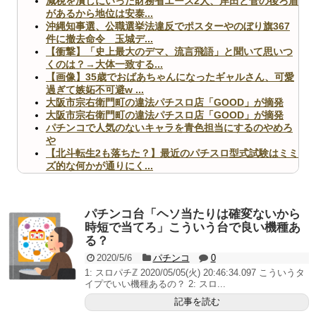
減税を潰しにいった財務省エース2人、岸田と菅の後ろ盾
があるから地位は安泰...
沖縄知事選、公職選挙法違反でポスターやのぼり旗367
件に撤去命令 玉城デ...
【衝撃】「史上最大のデマ、流言飛語」と聞いて思いつ
くのは？→大体一致する...
【画像】35歳でおばあちゃんになったギャルさん、可愛
過ぎて嫉妬不可避w ...
大阪市宗右衛門町の違法パチスロ店「GOOD」が摘発
大阪市宗右衛門町の違法パチスロ店「GOOD」が摘発
パチンコで人気のないキャラを青色担当にするのやめろ
や
【北斗転生2も落ちた？】最近のパチスロ型式試験はミミ
ズ的な何かが通りにく...
無職のパチンコカス(22)なんやが、ワイの人生どれくら
いヤバいか教えて？...
AngelBeats!とかいうクソアニメの思い出ｗｗｗ
パチンコ台「ヘソ当たりは確変ないから
時短で当てろ」こういう台で良い機種あ
る？
2020/5/6
パチンコ
0
1: スロパチℤ 2020/05/05(火) 20:46:34.097 こういうタ
Powered by livedoor 相互RSS
イプでいい機種あるの？ 2: スロ...
記事を読む