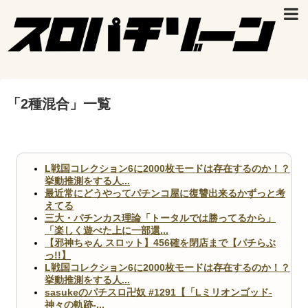
「
2種混合
」
一覧
L戦国コレクション6に2000枚モードは存在するのか！？
挙動推測をする人...
最近常にどうやってパチンコ屋に復讐出来るかずっと考
えてる
三大・パチンカス理論「トータルでは勝ってるから」
「楽しく遊べた上に一部還...
【邪神ちゃん スロット】456確を閉店まで【パチらぶ
っ!!】
L戦国コレクション6に2000枚モードは存在するのか！？
挙動推測をする人...
sasukeのパチスロ卍奴 #1291【「Lミリオンゴッド-
神々の軌跡-...