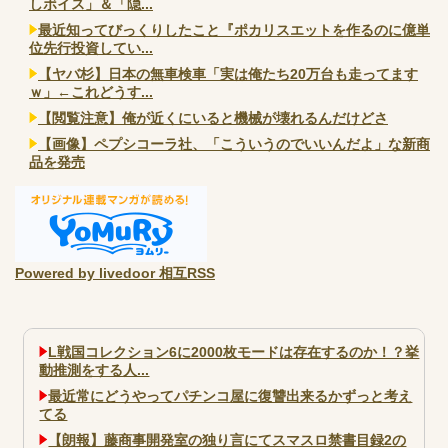
しボイス」＆「隠...
最近知ってびっくりしたこと『ポカリスエットを作るのに億単
位先行投資してい...
【ヤバ杉】日本の無車検車「実は俺たち20万台も走ってます
ｗ」←これどうす...
【閲覧注意】俺が近くにいると機械が壊れるんだけどさ
【画像】ペプシコーラ社、「こういうのでいいんだよ」な新商
品を発売
Powered by livedoor 相互RSS
L戦国コレクション6に2000枚モードは存在するのか！？挙
動推測をする人...
最近常にどうやってパチンコ屋に復讐出来るかずっと考え
てる
【朗報】藤商事開発室の独り言にてスマスロ禁書目録2の