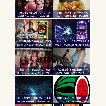
コテ
リン
【新台】SANKYO「eフィーバ
【悲報】パクツイのかずきがAI
- 固
ー妖怪ウォッチ」ロング試打動
パチンコ漫画を投稿→元の漫画
画&反応まとめ！妖怪ウォッチ世
を描いた原作者が降臨してしま
定リ
代がパチンコデビューしまくり
う
Powered by livedoor 相互RSS
ンク
そうな予感
自動
更新
【中古機価格200万超え】ガラス
【新台】ユニバ「SLOTラグナド
がバキバキになったSAOⅡの画
ール」PV公開！自力で繋げる連
ツー
像が話題に…
鎖の爽怪感！！！
ル
【悲報】ひらやまんさん、来店
【大人限定】本当に出会いを求
中にネットショッピングしてい
めている方はコチラです！！
る様子を撮影された挙句シバタ
ーさんに密告されてしまう…
パチンコ打ち「今年になって500
【朗報】スパイキー開発トリビ
円4回転とかザラ」「デカへそな
アにてスマスロ東京喰種「規定
のに10回転とかザラ」←これほ
ゲーム数による当せんと裏AT突