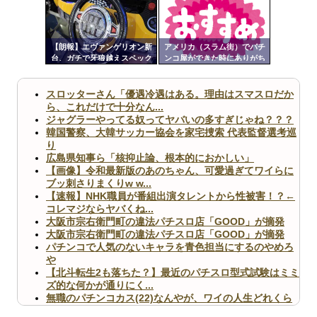
ンク
自動
更新
【朗報】エヴァンゲリオン新
アメリカ（スラム街）でパチ
台、ガチで牙狼越えスペック
ンコ屋ができた時にありがち
ツー
で爆誕
な事ｗｗｗｗｗｗｗｗｗｗｗ
ｗｗｗｗｗｗｗ
ル
スロッターさん「優遇冷遇はある。理由はスマスロだか
ら、これだけで十分なん...
ジャグラーやってる奴ってヤバいの多すぎじゃね？？？
韓国警察、大韓サッカー協会を家宅捜索 代表監督選考巡
り
広島県知事ら「核抑止論、根本的におかしい」
【画像】令和最新版のあのちゃん、可愛過ぎてワイらに
ブッ刺さりまくりw w...
【速報】NHK職員が番組出演タレントから性被害！？←
コレマジならヤバくね...
大阪市宗右衛門町の違法パチスロ店「GOOD」が摘発
大阪市宗右衛門町の違法パチスロ店「GOOD」が摘発
パチンコで人気のないキャラを青色担当にするのやめろ
や
【北斗転生2も落ちた？】最近のパチスロ型式試験はミミ
ズ的な何かが通りにく...
無職のパチンコカス(22)なんやが、ワイの人生どれくら
いヤバいか教えて？...