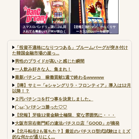
んまかよ？
入率」が公開される。100G・
200G以内に到達で裏AT突入が優
遇
スマスロバンドリ←謎にぶん回
【悲報】強打マン、からくりサ
されてる事多いけど何が面白く
ーカス2のレバーを破壊…
て打ってるの？？？
「投資不適格になりつつある」ブルームバーグが突き付け
た韓国金融市場の崖っ...
男性のプライドが高いと感じた瞬間
一人飲み好きな人、集まれ！
最新パチンコ 稼働貢献1週で終わるwwwww
【噂】サミー「eシャングリラ・フロンティア」導入は12月
以降！？
２円パチンコを打つ事を決意しました。
(´;ω;`)パチンコ勝った♡♡
【悲報】牙狼12黄金騎士極限、変な雰囲気に・・・
大阪市宗右衛門町の違法パチスロ店「GOOD」が摘発
【北斗転生2も落ちた？】最近のパチスロ型式試験はミミズ
的な何かが通りにく...