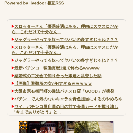
Powered by livedoor 相互RSS
スロッターさん「優遇冷遇はある。理由はスマスロだか
ら、これだけで十分なん...
ジャグラーやってる奴ってヤバいの多すぎじゃね？？？
スロッターさん「優遇冷遇はある。理由はスマスロだか
ら、これだけで十分なん...
ジャグラーやってる奴ってヤバいの多すぎじゃね？？？
最新パチンコ 稼働貢献1週で終わるwwwww
結婚式の二次会で知り合った娘達と乱交した話
【画像】避難所の女がHすぎるｗｗｗｗｗ
大阪市宗右衛門町の違法パチスロ店「GOOD」が摘発
パチンコで人気のないキャラを青色担当にするのやめろや
ワイ、パチンコ屋店員の目の前で会員カードを握り潰し
「今までありがとう」と...
無職のパチンコカス(22)なんやが、ワイの人生どれくらい
ヤバいか教えて？...
AngelBeats!とかいうクソアニメの思い出ｗｗｗ