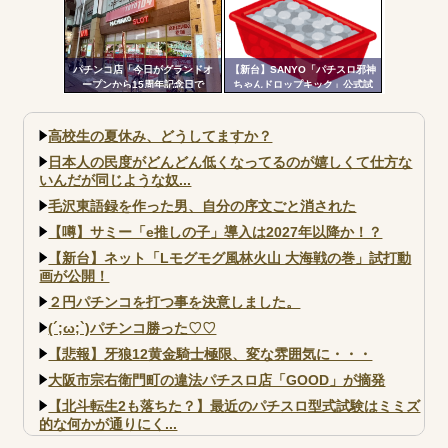
パチンコ店「今日がグランドオ
【新台】SANYO「パチスロ邪神
ープンから15周年記念日で
ちゃんドロップキック」公式試
す！」←ワイ「五万負けてま
打動画公開！演出の作り込みい
す」
いなｗｗｗ
高校生の夏休み、どうしてますか？
日本人の民度がどんどん低くなってるのが嬉しくて仕方な
いんだが同じような奴...
毛沢東語録を作った男、自分の序文ごと消された
【噂】サミー「e推しの子」導入は2027年以降か！？
【新台】ネット「Lモグモグ風林火山 大海戦の巻」試打動
画が公開！
２円パチンコを打つ事を決意しました。
(´;ω;`)パチンコ勝った♡♡
【悲報】牙狼12黄金騎士極限、変な雰囲気に・・・
大阪市宗右衛門町の違法パチスロ店「GOOD」が摘発
【北斗転生2も落ちた？】最近のパチスロ型式試験はミミズ
的な何かが通りにく...