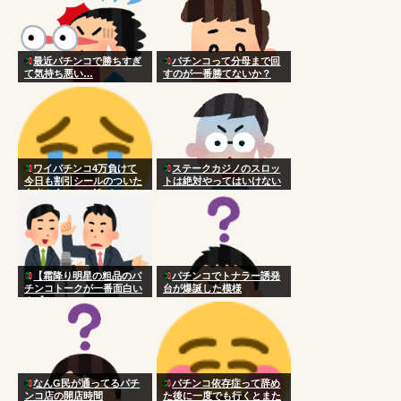
最近パチンコで勝ちすぎ
パチンコって分母まで回
て気持ち悪い…
すのが一番勝てないか？
ワイパチンコ4万負けて
ステークカジノのスロッ
今日も割引シールのついた
トは絶対やってはいけない
弁当を食べる 誰がこんな
国にした
【霜降り明星の粗品のパ
パチンコでトナラー誘発
チンコトークが一番面白い
台が爆誕した模様
★1】
なんG民が通ってるパチ
パチンコ依存症って辞め
ンコ店の開店時間
た後に一度でも行くとまた