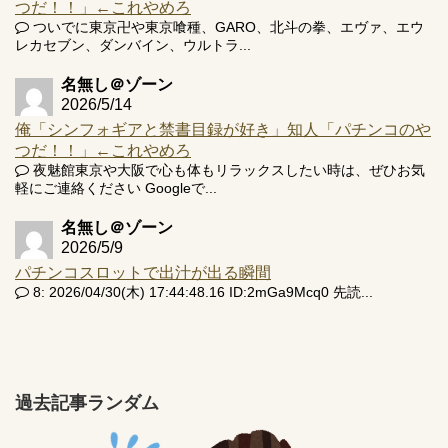
つだ！！」←これやめろ
ついでに東京卍や東京喰種、GARO、北斗の拳、エヴァ、エウ
レカセブン、ダンバイン、ウルトラ...
名無し＠ゾーン
2026/5/14
俺「シンフォギアと禁書目録が好き」知人「パチンコのや
つだ！！」←これやめろ
夜魅館東京や大阪で心も体もリラックスしたい時は、ぜひお気
軽にご連絡ください Googleで...
名無し＠ゾーン
2026/5/9
パチンコスロットで出汁が出る瞬間
8: 2026/04/30(木) 17:44:48.16 ID:2mGa9Mcq0 先読...
過去記事ランダム