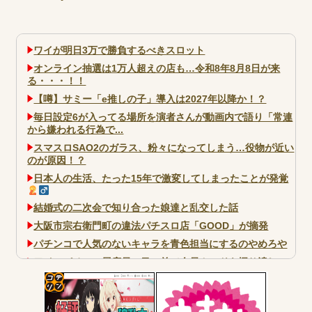
ワイが明日3万で勝負するべきスロット
オンライン抽選は1万人超えの店も…令和8年8月8日が来
る・・・！！
【噂】サミー「e推しの子」導入は2027年以降か！？
毎日設定6が入ってる場所を演者さんが動画内で語り「常連
から嫌われる行為で...
スマスロSAO2のガラス、粉々になってしまう…役物が近い
のが原因！？
日本人の生活、たった15年で激変してしまったことが発覚
結婚式の二次会で知り合った娘達と乱交した話
大阪市宗右衛門町の違法パチスロ店「GOOD」が摘発
パチンコで人気のないキャラを青色担当にするのやめろや
ワイ、パチンコ屋店員の目の前で会員カードを握り潰し
「今までありがとう」と...
無職のパチンコカス(22)なんやが、ワイの人生どれくらい
コテ
ヤバいか教えて？...