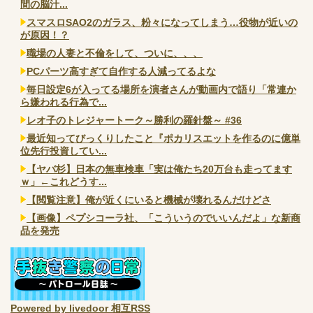
間の脳汁...
スマスロSAO2のガラス、粉々になってしまう…役物が近いの
が原因！？
職場の人妻と不倫をして、ついに、、、
PCパーツ高すぎて自作する人減ってるよな
毎日設定6が入ってる場所を演者さんが動画内で語り「常連か
ら嫌われる行為で...
レオ子のトレジャートーク～勝利の羅針盤～ #36
最近知ってびっくりしたこと『ポカリスエットを作るのに億単
位先行投資してい...
【ヤバ杉】日本の無車検車「実は俺たち20万台も走ってます
ｗ」←これどうす...
【閲覧注意】俺が近くにいると機械が壊れるんだけどさ
【画像】ペプシコーラ社、「こういうのでいいんだよ」な新商
品を発売
Powered by livedoor 相互RSS