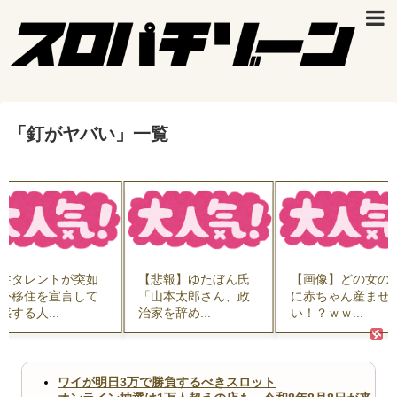
「
釘がヤバい
」
一覧
性タレントが突如
【悲報】ゆたぼん氏
【画像】どの女の
外移住を宣言して
「山本太郎さん、政
に赤ちゃん産ませ
惑する人...
治家を辞め...
い！？ｗｗ...
ワイが明日3万で勝負するべきスロット