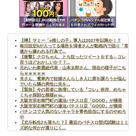
ンク
自動
更新
【期間限定】MGS動画が100
パチンコのハンドル固定禁止
円セール実施中！！とりあえ
を注意されてワイがやった行
ツー
ず全部買うやろｗｗｗｗｗ
為
ル
【噂】サミー「e推しの子」導入は2027年以降か！？
毎日設定6が入ってる場所を演者さんが動画内で語り「常
連から嫌われる行為で...
【衝撃】クロちゃん、とち狂ったツイートをする←コレ
言うほどおかしいか？？...
元れいわ新選組代表・山本太郎さん、現在の様子がこち
らｗｗｗｗｗ
夫さん、電車内で妊婦さんらしき人に席を譲ろうか悩ん
でいたら隣の男性に先を...
【緊急】今の若者に急増している『コレ』依存、めちゃ
くちゃ深刻な模様w w...
大阪市宗右衛門町の違法パチスロ店「GOOD」が摘発
大阪市宗右衛門町の違法パチスロ店「GOOD」が摘発
パチンコで人気のないキャラを青色担当にするのやめろ
や
【北斗転生2も落ちた？】最近のパチスロ型式試験はミミ
ズ的な何かが通りにく...
無職のパチンコカス(22)なんやが、ワイの人生どれくら