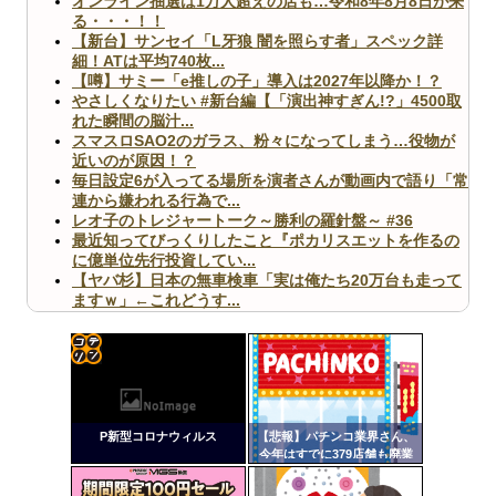
オンライン抽選は1万人超えの店も…令和8年8月8日が来
る・・・！！
【新台】サンセイ「L牙狼 闇を照らす者」スペック詳
細！ATは平均740枚...
【噂】サミー「e推しの子」導入は2027年以降か！？
やさしくなりたい #新台編【「演出神すぎん!?」4500取
れた瞬間の脳汁...
スマスロSAO2のガラス、粉々になってしまう…役物が
近いのが原因！？
毎日設定6が入ってる場所を演者さんが動画内で語り「常
連から嫌われる行為で...
レオ子のトレジャートーク～勝利の羅針盤～ #36
最近知ってびっくりしたこと『ポカリスエットを作るの
に億単位先行投資してい...
【ヤバ杉】日本の無車検車「実は俺たち20万台も走って
ますｗ」←これどうす...
【閲覧注意】俺が近くにいると機械が壊れるんだけどさ
【画像】ペプシコーラ社、「こういうのでいいんだよ」
な新商品を発売
コテ
リン
P新型コロナウィルス
【悲報】パチンコ業界さん、
- 固
今年はすでに379店舗も廃業
してしまう
定リ
Powered by livedoor 相互RSS