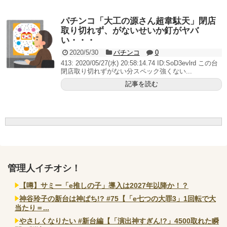
いヤバいか教えて？...
AngelBeats!とかいうクソアニメの思い出ｗｗｗ
パチンコ「大工の源さん超韋駄天」閉店
取り切れず、がないせいか釘がヤバ
い・・・
2020/5/30
パチンコ
0
413: 2020/05/27(水) 20:58:14.74 ID:SoD3evlrd この台
Powered by livedoor 相互RSS
閉店取り切れずがない分スペック強くない...
記事を読む
管理人イチオシ！
【噂】サミー「e推しの子」導入は2027年以降か！？
神谷玲子の新台は神ぱち!? #75【「e七つの大罪3」1回転で大
当たり＝...
やさしくなりたい #新台編【「演出神すぎん!?」4500取れた瞬