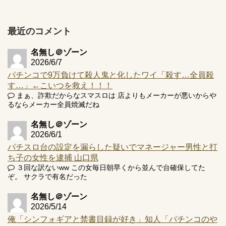
【実戦報告】e黄門ちゃま寿限無 初日の評判まとめ！コン
プ報告あり！弱予告...
アズールレーン スロット評価はコイン持ちの悪い疑似ボ天
最近のコメント
井の軽い絆？
名無し＠ゾーン
2026/6/7
パチンコで9万負けて殺人鬼と化したワイ「殺す…全員殺
す…」←こいつを救え！！！
Powered by livedoor 相互RSS
まぁ、詐欺だからなスマスロは 店よりもメーカーが悪いからや
るならメーカー全員焼滅だね
名無し＠ゾーン
2026/6/1
パチスロ台の設定を漏らした疑いでマネージャー男性と打
ち子の女性を逮捕 山口県
３回な訳ないww この女毎日朝早くから並んで台確保してた
ぞ。 サクラで有名だった
名無し＠ゾーン
2026/5/14
俺「シンフォギアと禁書目録が好き」知人「パチンコのや