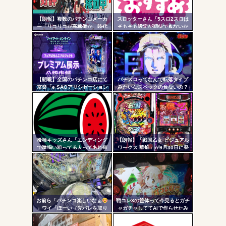
リン
AngelBeats!とかいうクソアニメの思い出ｗｗｗ
【朗報】複数のパチンコメーカ
スロッターさん「5スロ2スロは
- 固
ー「リコリコが高稼働か…時代
そもそも設定が期待できないか
はライトミドルだ！」
らやるもんじゃない」
定リ
ンク
Powered by livedoor 相互RSS
自動
更新
【朗報】全国のパチンコ店にて
パチスロってなんで転落タイプ
京楽「e SAOアリシゼーション
みたいなスペックの台ないの？
ツー
夜空」のデモ機プレミアム展示
が始まる！SAOファンは急
ル
げ！！！
喰種キッズさん「エンディング
【朗報】「戦国乙女 ビジュアル
で喰揃い狙ってる人ってあれ何
ワークス 華焔」が9月30日に発
の意味があるの？」
売決定！定価3980円、P戦国乙
女7・L戦国乙女5・グッズなどの
アートワーク集
お前ら「パチンコ楽しいなぁ
戦コレ3の筐体って今見るとガチ
」ワイ「ほーい（先バレを取り
ャガチャしててAIで作らせたみ
上げる）」
たいだよな