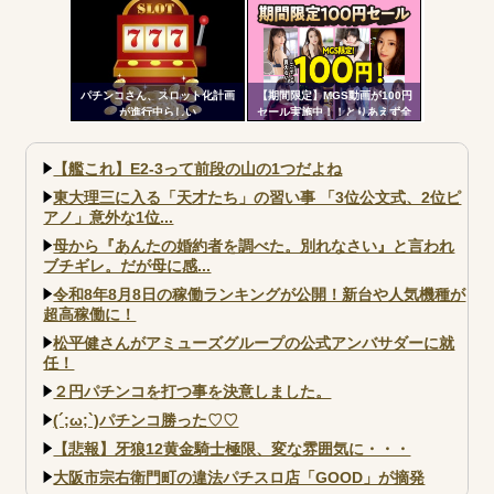
飛行隊】
パチンコさん、スロット化計画
【期間限定】MGS動画が100円
が進行中らしい
セール実施中！！とりあえず全
部買うやろｗｗｗｗｗ
【艦これ】E2-3って前段の山の1つだよね
東大理三に入る「天才たち」の習い事 「3位公文式、2位ピ
アノ」意外な1位...
母から『あんたの婚約者を調べた。別れなさい』と言われ
ブチギレ。だが母に感...
令和8年8月8日の稼働ランキングが公開！新台や人気機種が
超高稼働に！
松平健さんがアミューズグループの公式アンバサダーに就
任！
２円パチンコを打つ事を決意しました。
(´;ω;`)パチンコ勝った♡♡
【悲報】牙狼12黄金騎士極限、変な雰囲気に・・・
大阪市宗右衛門町の違法パチスロ店「GOOD」が摘発