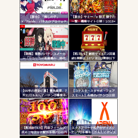
「今までありがとう」と...
コテ
無職のパチンコカス(22)なんやが、ワイの人生どれくらい
リン
ヤバいか教えて？...
【新台】「推しの子」
【新台】サミー「e 獣王 獅子の
- 固
AngelBeats!とかいうクソアニメの思い出ｗｗｗ
×「Fields」パチスロプロジェク
一撃」機種サイト公開！1/319×
ト特報ムービー公開！推しの子
ドデカSTRAIGHT、右の1/2で平
定リ
でBITESやれるんか！？_
均9,800個のサバチャンに突入
ンク
自動
更新
【朗報】複数のパチンコメーカ
【戦コレ6】解析サイトに2回連
Powered by livedoor 相互RSS
ー「リコリコが高稼働か…時代
続5周期以上だと次は3周期以下
ツー
はライトミドルだ！」
濃厚って書いてたのに3周期超え
たんだが…ふざけんな！！！
ル
【66年の歴史に幕】豊丸産業、7
【コテスタ・スタサポ・フェア
月31日をもってパチンコ事業を
スタート】今後のパチンコは回
停止へ ナナシーやコマコマ倶
数固定系必須でいいよな。そし
楽部マやウィッチブレイド…た
て釘は完全に廃止するべき
くさんの名機をありがとう
【配当BITES】円谷フィールズ
エクスアリーナ松戸がディスク
さん、サクッと配当を倍の140円
アップ2を撤去したらしくディス
に爆上げ。ストップ高へ【株価
クアッパーさん達から落胆の声