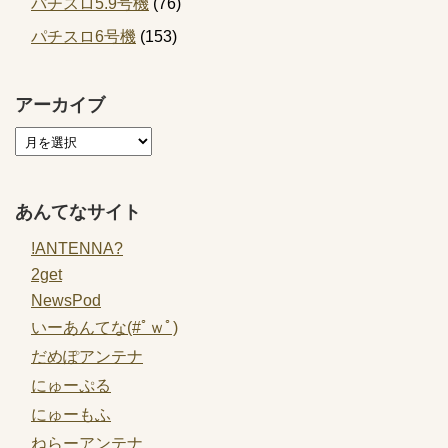
パチスロ5.9号機
(76)
パチスロ6号機
(153)
アーカイブ
あんてなサイト
!ANTENNA?
2get
NewsPod
いーあんてな(#ﾟｗﾟ)
だめぽアンテナ
にゅーぷる
にゅーもふ
ねらーアンテナ