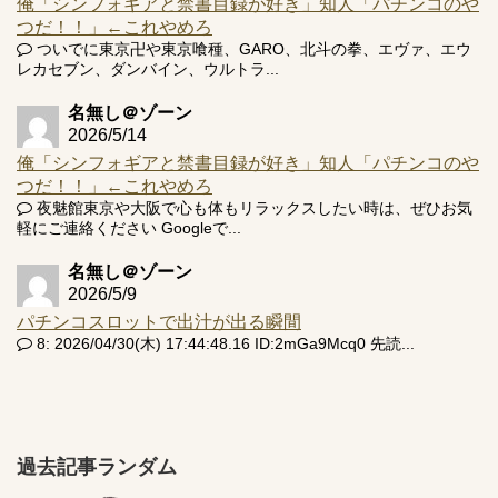
俺「シンフォギアと禁書目録が好き」知人「パチンコのや
つだ！！」←これやめろ
ついでに東京卍や東京喰種、GARO、北斗の拳、エヴァ、エウ
レカセブン、ダンバイン、ウルトラ...
名無し＠ゾーン
2026/5/14
俺「シンフォギアと禁書目録が好き」知人「パチンコのや
つだ！！」←これやめろ
夜魅館東京や大阪で心も体もリラックスしたい時は、ぜひお気
軽にご連絡ください Googleで...
名無し＠ゾーン
2026/5/9
パチンコスロットで出汁が出る瞬間
8: 2026/04/30(木) 17:44:48.16 ID:2mGa9Mcq0 先読...
過去記事ランダム