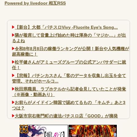
Powered by livedoor 相互RSS
【新台】大都「パチスロVivy -Fluorite Eye's Song...
隣が着席して音量上げ始めた時は渾身の「マジか…」が出
るよね
令和8年8月8日の稼働ランキングが公開！新台や人気機種が
超高稼働に！
松平健さんがアミューズグループの公式アンバサダーに就
任！
【悲報】パチンカスさん「客のデータを収集し出玉を全て
管理。それがホールコ...
秋田県職員、ラブホテルから記者会見していたことが発覚
（※画像・動画あり）
お前らがメイドイン韓国で認めてるもの 「キムチ」あと3
つは？
大阪市宗右衛門町の違法パチスロ店「GOOD」が摘発
パチンコで人気のないキャラを青色担当にするのやめろや
ワイ、パチンコ屋店員の目の前で会員カードを握り潰し