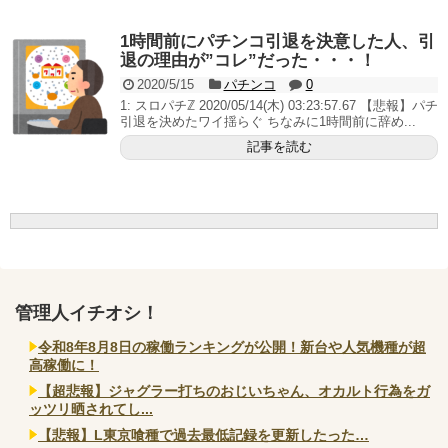
いヤバいか教えて？...
AngelBeats!とかいうクソアニメの思い出ｗｗｗ
1時間前にパチンコ引退を決意した人、引
退の理由が”コレ”だった・・・！
2020/5/15
パチンコ
0
1: スロパチℤ 2020/05/14(木) 03:23:57.67 【悲報】パチ
引退を決めたワイ揺らぐ ちなみに1時間前に辞め...
Powered by livedoor 相互RSS
記事を読む
管理人イチオシ！
令和8年8月8日の稼働ランキングが公開！新台や人気機種が超
高稼働に！
【超悲報】ジャグラー打ちのおじいちゃん、オカルト行為をガ
ッツリ晒されてし...
【悲報】L東京喰種で過去最低記録を更新したった…