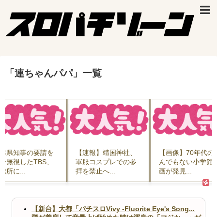
「
連ちゃんパパ
」
一覧
本県知事の要請を
【速報】靖国神社、
【画像】70年代の
ン無視したTBS、
軍服コスプレでの参
んでもない小学館
難所に...
拝を禁止へ...
画が発見...
【新台】大都「パチスロVivy -Fluorite Eye's Song...