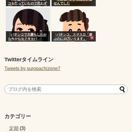
コを打っていたので思わず
せんでした
頭に血が昇り台に顔面を叩
きつけた
パチンコで大勝ちしたか
パチンコ、スマスロ「遊
ら今からセクキャバ
ぶのに10万いります」
Switch2「5万出してくれた
らずっと遊べます」
Twitterタイムライン
Tweets by suropachizone7
カテゴリー
定期
(3)