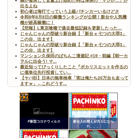
隣が着席して音量上げ始めた時は渾身の「マジか…」が
出るよね
初心者は海打てっていう上級パチンカーいるけどさ
令和8年8月8日の稼働ランキングが公開！新台や人気機
種が超高稼働に！
【悲報】L東京喰種で過去最低記録を更新したった…
じゃんじゃんの型破り新台録【「新台 e 七つの大罪3」
この台、出ます】
じゃんじゃんの型破り新台録【「新台 e 七つの大罪3」
この台、出ます】
マンション久保田のぱちんこ漫遊記 #19・前編【朝一カ
ヲルに出会う! マ...
最近知ってびっくりしたこと『ポカリスエットを作るの
に億単位先行投資してい...
【ヤバ杉】日本の無車検車「実は俺たち20万台も走って
ますｗ」←これどうす...
【閲覧注意】俺が近くにいると機械が壊れるんだけどさ
【画像】ペプシコーラ社、「こういうのでいいんだよ」
な新商品を発売
コテ
リン
P新型コロナウィルス
新台入れ替えが月１になっ
- 固
た。。。
定リ
Powered by livedoor 相互RSS