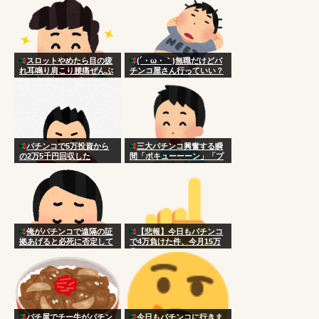
スロットやめたら目の疲
(´・ω・｀)無職だけどパ
れ耳鳴り肩こり腰痛ぜんぶ
チンコ屋さん行っていい？
スッキリなんやが
パチンコで5万投資から
三大パチンコ興奮する瞬
の2万5千円回収した
間「ポキューーーン」「プ
チュン！！！！…」
俺がパチンコで遠隔の証
【悲報】今日もパチンコ
拠あげると必死に否定して
で4万負けた件、今月15万
くるやつがいる
負け
パチ屋でチー牛がパチン
今日もパチンコに行きま