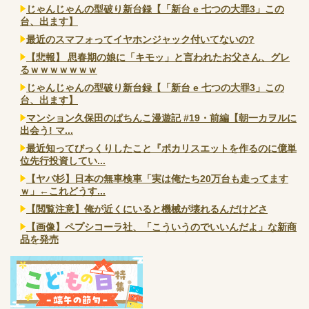
じゃんじゃんの型破り新台録【「新台 e 七つの大罪3」この
台、出ます】
最近のスマフォってイヤホンジャック付いてないの?
【悲報】 思春期の娘に「キモッ」と言われたお父さん、グレ
るｗｗｗｗｗｗｗ
じゃんじゃんの型破り新台録【「新台 e 七つの大罪3」この
台、出ます】
マンション久保田のぱちんこ漫遊記 #19・前編【朝一カヲルに
出会う! マ...
最近知ってびっくりしたこと『ポカリスエットを作るのに億単
位先行投資してい...
【ヤバ杉】日本の無車検車「実は俺たち20万台も走ってます
ｗ」←これどうす...
【閲覧注意】俺が近くにいると機械が壊れるんだけどさ
【画像】ペプシコーラ社、「こういうのでいいんだよ」な新商
品を発売