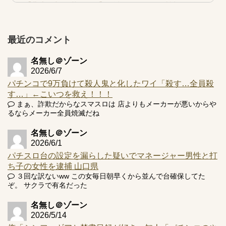
【北斗転生2も落ちた？】最近のパチスロ型式試験はミミズ
的な何かが通りにく...
【実戦報告】e黄門ちゃま寿限無 初日の評判まとめ！コン
プ報告あり！弱予告...
最近のコメント
アズールレーン スロット評価はコイン持ちの悪い疑似ボ天
井の軽い絆？
名無し＠ゾーン
2026/6/7
パチンコで9万負けて殺人鬼と化したワイ「殺す…全員殺
す…」←こいつを救え！！！
まぁ、詐欺だからなスマスロは 店よりもメーカーが悪いからや
るならメーカー全員焼滅だね
Powered by livedoor 相互RSS
名無し＠ゾーン
2026/6/1
パチスロ台の設定を漏らした疑いでマネージャー男性と打
ち子の女性を逮捕 山口県
３回な訳ないww この女毎日朝早くから並んで台確保してた
ぞ。 サクラで有名だった
名無し＠ゾーン
2026/5/14