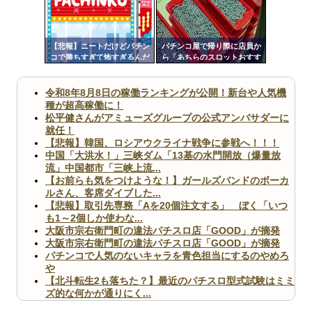
ンク
自動
更新
【悲報】ニートだけどパチン
パチンコ屋で帰り際に店員か
コで勝ちすぎて怖すぎるんだ
ら「あちらのスロットおすす
ツー
けど…
めですよ」って声かけられた
んだが
ル
令和8年8月8日の稼働ランキングが公開！新台や人気機
種が超高稼働に！
松平健さんがアミューズグループの公式アンバサダーに
就任！
【悲報】韓国、ロシアウクライナ戦争に参戦へ！！！
中国「大洪水！」三峡ダム「13基の水門開放（爆量放
流」中国都市「三峡上流...
【お前らも気をつけような！】ガールズバンドのボーカ
ルさん、客席ダイブした...
【悲報】取引先専務「Aを20個注文する」 ぼく「いつ
も1～2個しか使わな...
大阪市宗右衛門町の違法パチスロ店「GOOD」が摘発
大阪市宗右衛門町の違法パチスロ店「GOOD」が摘発
パチンコで人気のないキャラを青色担当にするのやめろ
や
【北斗転生2も落ちた？】最近のパチスロ型式試験はミミ
ズ的な何かが通りにく...
無職のパチンコカス(22)なんやが、ワイの人生どれくら