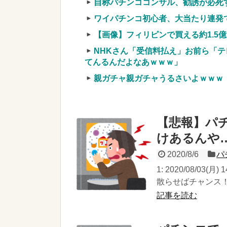
自称パチンココンサル、勧誘が必死
ワイパチンコ初心者、大当たり連発
【画像】フィリピンで買える約1.5
NHKさん「受信料払え」お前ら「テ
てんるんだよなあｗｗｗ」
親ガチャ親ガチャうるさいよｗｗｗ
【悲報】パ
けあるんや
2020/8/6
パ
1: 2020/08/03(
散らせばチャンス！→
記事を読む