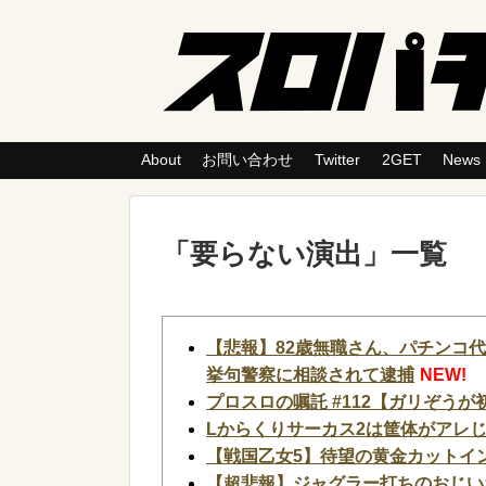
About
お問い合わせ
Twitter
2GET
News
「
要らない演出
」
一覧
【悲報】82歳無職さん、パチンコ
挙句警察に相談されて逮捕
NEW!
プロスロの嘱託 #112【ガリぞう
Lからくりサーカス2は筐体がアレ
【戦国乙女5】待望の黄金カットイン
【超悲報】ジャグラー打ちのおじい