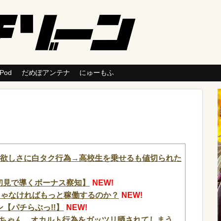
 Pod
だめぽアンテナ
にゅーもふ
代欲しさに白タク行為→高校生を乗せるも値切られた
が初見で導くボーナス察知】
NEW!
じゃなければもっと稼働するのか？
NEW!
【パチらぶっ!!】
NEW!
ちゃん、オカルト行為をガッツリ晒されてしまう…