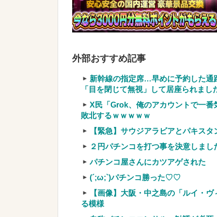
か？？？？？？
NEW!
【緊急】今の若者に急増している『コレ
w w w w
NEW!
実質確率という罠
外部おすすめ記事
車上のテントでキャンプ 民泊施設が
【競馬・難解】6/30(水)第44回帝王賞(
新幹線の指定席…早めに予約した通
名機が生まれなかった悲しい枠
「目を閉じて無視」して居座られました。
X民「Grok、俺のアカウントで一
敗北するｗｗｗｗｗ
【緊急】サウジアラビアとパキスタ
Powered by livedoor 相互RSS
２円パチンコを打つ事を決意しまし
パチンコ屋さんにカツアゲされた
(´;ω;`)パチンコ勝った♡♡
【画像】大阪・中之島の「ルイ・ヴ
る模様