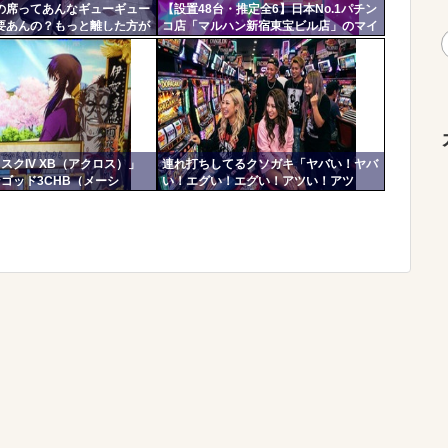
の席ってあんなギューギュー
【設置48台・推定全6】日本No.1パチン
要あんの？もっと離した方が
コ店「マルハン新宿東宝ビル店」のマイ
？
ジャグラー、とんでもない事になるｗｗ
ｗｗｗ
スクIV XB（アクロス）」
連れ打ちしてるクソガキ「ヤバい！ヤバ
ゴッド3CHB（メーシ
い！エグい！エグい！アツい！アツ
Vivy／A5（大都）」が検定
い！」←語彙力無さすぎだろｗｗｗ