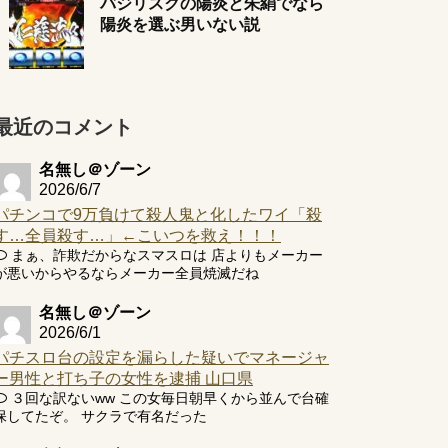
バジリスクの陽炎と朱絹でなら
陽炎を選ぶ男いない説
最近のコメント
名無し＠ゾーン
2026/6/7
パチンコで9万負けて殺人鬼と化したワイ「殺
す…全員殺す…」←こいつを救え！！！
まぁ、詐欺だからなスマスロは 店よりもメーカー
が悪いからやるならメーカー全員焼滅だね
名無し＠ゾーン
2026/6/1
パチスロ台の設定を漏らした疑いでマネージャ
ー男性と打ち子の女性を逮捕 山口県
３回な訳ないww この女毎日朝早くから並んで台確
保してたぞ。 サクラで有名だった