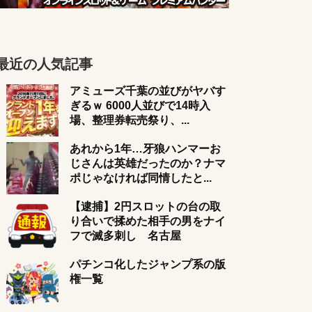
最近の人気記事
アミューズ千葉の並びがヤバす
ぎるｗ 6000人並びで14時入
場、整理券転売祭り、...
あれから1年…牙狼ハンマーお
じさんは英雄だったのか？ナマ
ポじゃなければ同情したと...
【逮捕】2円スロットの台の取
り合いで揉めた相手の男をナイ
フで滅多刺し 名古屋
パチンコ化したジャンプ系の版
権一覧