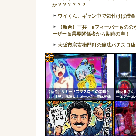
か？？？？？？
ワイくん、ギャン中で気付けば借金1
【新台】三共「eフィーバーものの
ーザー＆業界関係者から期待の声！
大阪市宗右衛門町の違法パチスロ店
コテ
リン
- 固
【新台】サミー「スマスロ この素晴ら
藤商事さん、
定リ
しい世界に祝福を！ぱーと2」筐体画像
ーエアーは
ンク
が公開される！このすば10周年イベント
部からの風
の会場に展示されているらしいぞ！！！
か？
自動
更新
ツー
ル