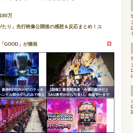
80万
がたり」先行映像公開後の感想＆反応まとめ！ユ
「GOOD」が摘発
新枠RESONANTのラッキ
【朗報】業界関係者「今週の新台だと
ハンドル部分からのみで枠上
SAO夜空がかなり良い。全国データで
は無い模様。ヅラに配慮した
No.1稼働、1000円スタートは平均20
弱、玉単価は2円切り&出率98%台後半
で相当甘い数値」
読