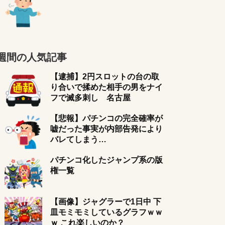
週間の人気記事
【逮捕】2円スロットの台の取
り合いで揉めた相手の男をナイ
フで滅多刺し 名古屋
【悲報】パチンコの完全確率が
嘘だった事実が内部告発により
バレてしまう…
パチンコ化したジャンプ系の版
権一覧
【画像】ジャグラーで1日中 下
皿モミモミしているグラフｗｗ
ｗ これ楽しいのか？