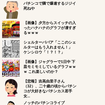
パチンコで隣で爆連するジジイ
死ねや
【画像】夕方からスイッチの入
ったハナハナのグラフが凄すぎ
るｗｗｗ
シェルターババア「ここのシェ
ルターはもう入れません！」
ケンシロウ「！？！？」
【画像】ジャグラーで1日中 下
皿モミモミしているグラフｗｗ
ｗ これ楽しいのか？
【悲報】吉高由里子さん
（32）、二十歳の頃からパチン
コが大好きなパチンカス若手
女...
ノッチのパチンコライブ