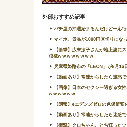
外部おすすめ記事
パチ屋の抽選始まるんだけど一応行
マイホ、景品が1000円区切りにな
【衝撃】広末涼子さんが地上波にス
模様w w w w w w w w
兵庫県姫路市の「LEON」が8月16
【動画あり】常連からしたら迷惑で
【画像】日本のセクシー過ぎる女性犯
w w w w w w
【朗報】eエデンズゼロの色保留変
【動画あり】常連からしたら迷惑で
【衝撃】クロちゃん、とち狂ったツ