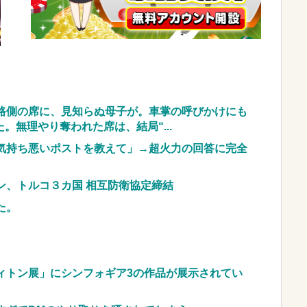
』依存、めちゃくちゃ深刻な模様w w w w w w
車のレンタル 五所川原 青森
JpnI) Part6 みんなの予想
路側の席に、見知らぬ母子が。車掌の呼びかけにも
無理やり奪われた席は、結局“...
番気持ち悪いポストを教えて」→超火力の回答に完全
ン、トルコ３カ国 相互防衛協定締結
た。
ィトン展」にシンフォギア3の作品が展示されてい