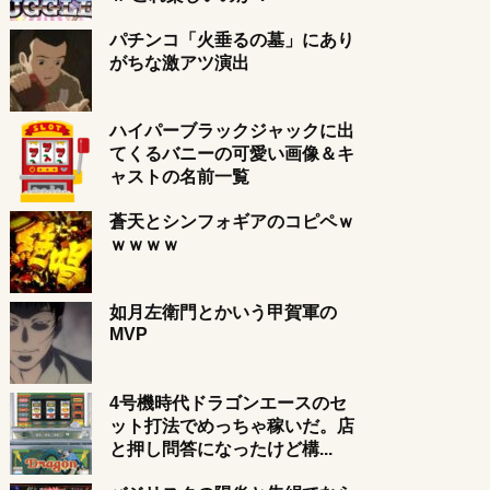
パチンコ「火垂るの墓」にあり
がちな激アツ演出
ハイパーブラックジャックに出
てくるバニーの可愛い画像＆キ
ャストの名前一覧
蒼天とシンフォギアのコピペｗ
ｗｗｗｗ
如月左衛門とかいう甲賀軍の
MVP
4号機時代ドラゴンエースのセ
ット打法でめっちゃ稼いだ。店
と押し問答になったけど構...