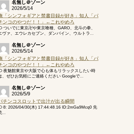
名無し＠ゾーン
2026/5/14
俺「シンフォギアと禁書目録が好き」知人「パ
チンコのやつだ！！」←これやめろ
ついでに東京卍や東京喰種、GARO、北斗の拳、
エヴァ、エウレカセブン、ダンバイン、ウルトラ...
名無し＠ゾーン
2026/5/14
俺「シンフォギアと禁書目録が好き」知人「パ
チンコのやつだ！！」←これやめろ
夜魅館東京や大阪で心も体もリラックスしたい時
は、ぜひお気軽にご連絡ください Googleで...
名無し＠ゾーン
2026/5/9
パチンコスロットで出汁が出る瞬間
8: 2026/04/30(木) 17:44:48.16 ID:2mGa9Mcq0 先
...