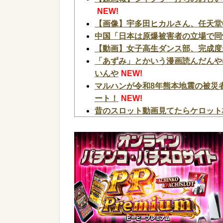
NEW!
【画像】宇多田ヒカルさん、任天堂
中国「日本は原爆被害者の立場で同
【動画】女子高生ダンス部、完成度
「あずみ」とかいう漫画読んだんや
いんや
NEW!
マルハンが令和8年熊本地震の被災
ート！
NEW!
昔のスロット動画見てたらケロット
ね？
NEW!
【超悲報】ジャグラー打ちのおじい
NEW!
デカヘソ喰種でLT入ると周りから
【衝撃】広末涼子さんが地上波にス
様w w w w w w w w
NEW!
【画像】日本のセクシー過ぎる女性犯
w w w w w
NEW!
【衝撃】クロちゃん、とち狂ったツ