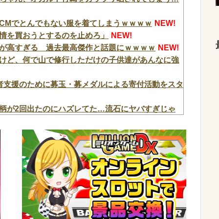
CMでとんでもない服を着てしまうｗｗｗｗ
NEW!
情を買おうとするのを止めろ」
NEW!
が高すぎる 過去最高傑作と話題にｗｗｗｗ
NEW!
けど、何で山で修行しただけの子供達があんなに強
者支援のために募玉・募メダルによる寄付活動をスタ
柄が2回出たのにハズレてた…流石にヤバすぎじゃ
ちゃん、オカルト行為をガッツリ晒されてしまう…
の「駆け抜けろ！」思念が凄まじいんだが
NEW!
ピード復帰できる理由←コレ、誰にも分からない模
罪者一覧が冗談抜きにレベル高過ぎる件w w w w
イートをする←コレ言うほどおかしい