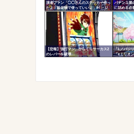
演者ファン「◯◯さんのステッカー作っ
パチンコ屋
たよ！販促物で使っていいよ」ﾎｲ ジ
に詰める必
ャンバリ「勝手にグッズ作ってタレント
よくね？？
に渡さないで」
【悲報】強打マン、からくりサーカス2
「L／バジリ
のレバーを破壊…
「eミリオン
ー）」「L／
通過