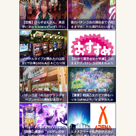
無職のパチンコカス(22)なんやが、ワイの人生どれくらい
コテ
ヤバいか教えて？...
リン
AngelBeats!とかいうクソアニメの思い出ｗｗｗ
【悲報】ひらやまんさん、来店
昔のパチンコ台の演出全てその
- 固
中にネットショッピングしてい
ままで出したら流行らないの？
る様子を撮影された挙句シバタ
定リ
ーさんに密告されてしまう…
ンク
自動
Powered by livedoor 相互RSS
更新
ノーマルタイプが廃れたのは設
【10年で運営会社が半減】この
定1で出率100%ありきになり設
ままだとパチンコ店消えちゃう
ツー
定1放置がデフォになったから
けど…それでいいの？
ル
パチンコ店「今日がグランドオ
【重要】戦国乙女のママ枠をハ
ープンから15周年記念日で
ッキリさせよう。イエヤスちゃ
す！」←ワイ「五万負けてま
んやヒデヨシちゃんはママなの
す」
か。ノブ様はママではないのか
を
【朗報】最新台「eエデンズゼ
エクスアリーナ松戸がディスク