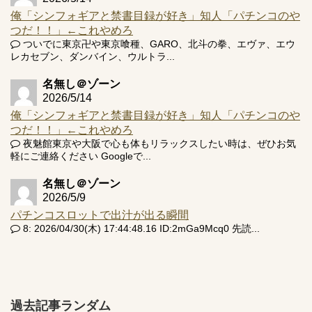
俺「シンフォギアと禁書目録が好き」知人「パチンコのや
つだ！！」←これやめろ
ついでに東京卍や東京喰種、GARO、北斗の拳、エヴァ、エウ
レカセブン、ダンバイン、ウルトラ...
名無し＠ゾーン
2026/5/14
俺「シンフォギアと禁書目録が好き」知人「パチンコのや
つだ！！」←これやめろ
夜魅館東京や大阪で心も体もリラックスしたい時は、ぜひお気
軽にご連絡ください Googleで...
名無し＠ゾーン
2026/5/9
パチンコスロットで出汁が出る瞬間
8: 2026/04/30(木) 17:44:48.16 ID:2mGa9Mcq0 先読...
過去記事ランダム