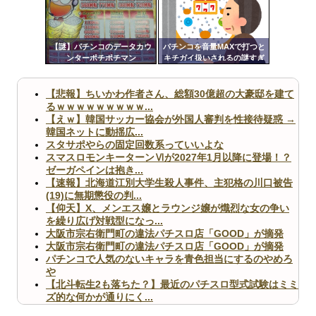
ンク
Powered by livedoor 相互RSS
自動
更新
【謎】パチンコのデータカウ
パチンコを音量MAXで打つと
ンターポチポチマン
キチガイ扱いされるの謎すぎ
ツー
るんですけども
ル
【悲報】ちいかわ作者さん、総額30億超の大豪邸を建て
るｗｗｗｗｗｗｗｗｗ...
【えｗ】韓国サッカー協会が外国人審判を性接待疑惑 →
韓国ネットに動揺広...
スタサポやらの固定回数系っていいよな
スマスロモンキーターンⅥが2027年1月以降に登場！？
ゼーガペインは抱き...
【速報】北海道江別大学生殺人事件、主犯格の川口被告
(19)に無期懲役の判...
【仰天】X、メンエス嬢とラウンジ嬢が熾烈な女の争い
を繰り広げ対戦型になっ...
大阪市宗右衛門町の違法パチスロ店「GOOD」が摘発
大阪市宗右衛門町の違法パチスロ店「GOOD」が摘発
パチンコで人気のないキャラを青色担当にするのやめろ
や
【北斗転生2も落ちた？】最近のパチスロ型式試験はミミ
ズ的な何かが通りにく...
無職のパチンコカス(22)なんやが、ワイの人生どれくら