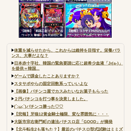
ロ」わずか1時間48分で一撃9万
アップ2を撤去したらしくディス
5000発コンプリートを達成して
クアッパーさん達から落胆の声
しまうｗ 究極LT期待出玉2万発
超えの現行最強スペックは伊達
じゃないな…
【朗報】「戦国乙女 ビジュアル
【朗報】コスサミ2026のユニバ
ワークス 華焔」が9月30日に発
ブースにリアルみこしすたーず
売決定！定価3980円、P戦国乙
が降臨！！！電音部の実機も!？
女7・L戦国乙女5・グッズなどの
アートワーク集
体重を減らせたから、これからは維持を目指す。栄養バラ
ンス、大事だよな？
日本赤十字社、韓国の緊急要請に応じ超希少血液「Jr(a-)」
を提供＝韓国...
ゲームで課金したことありますか？
スタサポやらの固定回数系っていいよな
【画像】パチンコ屋でカスみたいなお菓子もらった
２円パチンコを打つ事を決意しました。
(´;ω;`)パチンコ勝った♡♡
【悲報】牙狼12黄金騎士極限、変な雰囲気に・・・
大阪市宗右衛門町の違法パチスロ店「GOOD」が摘発
【北斗転生2も落ちた？】最近のパチスロ型式試験はミミズ