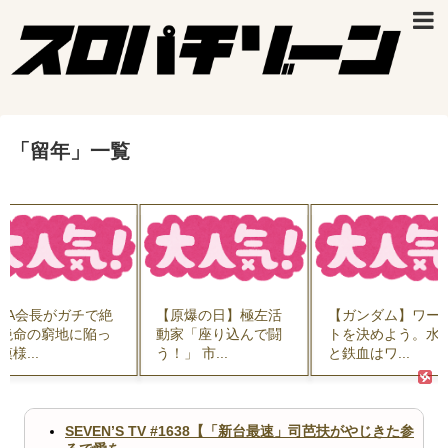
「
留年
」
一覧
IFA会長がガチで絶
【原爆の日】極左活
【ガンダム】ワー
絶命の窮地に陥っ
動家「座り込んで闘
トを決めよう。水
模様...
う！」 市...
と鉄血はワ...
SEVEN’S TV #1638【「新台最速」司芭扶がやじきた参