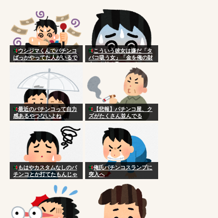
ウシジマくんでパチンコ
こういう彼女は嫌だ「タ
ばっかやってた人がいるで
バコ吸う女」「金を俺の財
しょ
布から抜き取ってパチンコ
する女」「日常的に殴って
くる女」
最近のパチンコって自力
【悲報】パチンコ屋、ク
感あるやつないよね
ズがたくさん並んでる
もはやカスタムなしのパ
俺氏パチンコスランプに
チンコとか打てたもんじゃ
突入へ
ないのよ