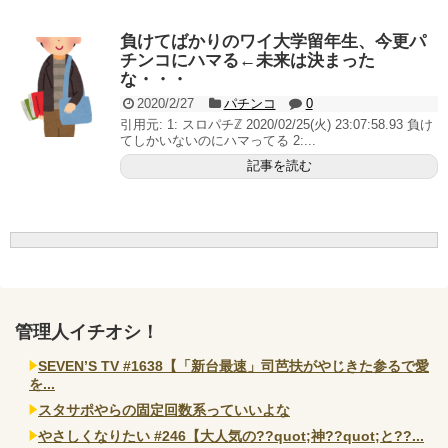
いヤバいか教えて？...
AngelBeats!とかいうクソアニメの思い出ｗｗｗ
負けてばかりのワイ大学留年生、今更パ
チンコにハマる←未来は決まった
な・・・
2020/2/27
パチンコ
0
引用元: 1: スロパチℤ 2020/02/25(火) 23:07:58.93 負け
Powered by livedoor 相互RSS
てしかいないのにハマってる 2:...
記事を読む
管理人イチオシ！
SEVEN’S TV #1638【「新台最速」司芭扶がやじきた参るで愛
を...
スタサポやらの固定回数系っていいよな
やさしくなりたい #246【大人気の??quot;神??quot;と??...