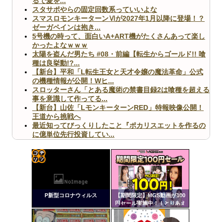
るで愛を...
スタサポやらの固定回数系っていいよな
スマスロモンキーターンⅥが2027年1月以降に登場！？
ゼーガペインは抱き...
5号機の時って、面白いA+ART機がたくさんあって楽し
かったよなｗｗｗ
太陽を盗んだ男たち #08・前編【転生からゴールド!! 喰
種は良挙動!?...
【新台】平和「L転生王女と天才令嬢の魔法革命」公式
の機種情報が公開！Wヒ...
スロッターさん「とある魔術の禁書目録2は喰種を超える
事を意識して作ってる...
【新台】山佐「LモンキーターンRED」特報映像公開！
王道から挑戦へ
最近知ってびっくりしたこと『ポカリスエットを作るの
に億単位先行投資してい...
【ヤバ杉】日本の無車検車「実は俺たち20万台も走って
ますｗ」←これどうす...
【閲覧注意】俺が近くにいると機械が壊れるんだけどさ
【画像】ペプシコーラ社、「こういうのでいいんだよ」
コテ
な新商品を発売
リン
P新型コロナウィルス
【期間限定】MGS動画が100
- 固
円セール実施中！！とりあえ
ず全部買うやろｗｗｗｗｗ
定リ