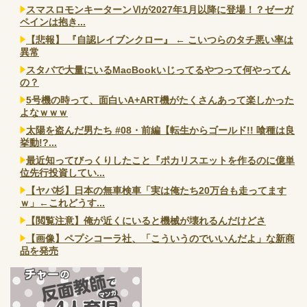
スマスロモンキーターンⅥが2027年1月以降に登場！？ゼーガ
ペインは抱き...
【悲報】 『自認レイブンクロー』 ← こいつらのタチ悪い率は
異常
スタバで大量にいるMacBookいじってるやつって何やってん
の？
5号機の時って、面白いA+ART機がたくさんあって楽しかった
よなｗｗｗ
太陽を盗んだ男たち #08・前編【転生からゴールド!! 喰種は良
挙動!?...
最近知ってびっくりしたこと『ポカリスエットを作るのに億単
位先行投資してい...
【ヤバ杉】日本の無車検車「実は俺たち20万台も走ってます
ｗ」←これどうす...
【閲覧注意】俺が近くにいると機械が壊れるんだけどさ
【画像】ペプシコーラ社、「こういうのでいいんだよ」な新商
品を発売