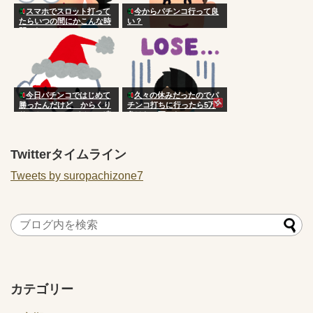
スマホでスロット打って
今からパチンコ行って良
たらいつの間にかこんな時
い？
間になってた
今日パチンコではじめて
久々の休みだったのでパ
勝ったんだけど からくり
チンコ打ちに行ったら5万
サーカス ってパチンコ凄
負けた 死にたい
くね？？？？
Twitterタイムライン
Tweets by suropachizone7
カテゴリー