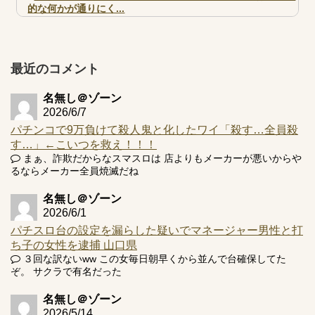
的な何かが通りにく...
【実戦報告】e黄門ちゃま寿限無 初日の評判まとめ！コン
プ報告あり！弱予告...
アズールレーン スロット評価はコイン持ちの悪い疑似ボ天
最近のコメント
井の軽い絆？
名無し＠ゾーン
2026/6/7
パチンコで9万負けて殺人鬼と化したワイ「殺す…全員殺
す…」←こいつを救え！！！
Powered by livedoor 相互RSS
まぁ、詐欺だからなスマスロは 店よりもメーカーが悪いからや
るならメーカー全員焼滅だね
名無し＠ゾーン
2026/6/1
パチスロ台の設定を漏らした疑いでマネージャー男性と打
ち子の女性を逮捕 山口県
３回な訳ないww この女毎日朝早くから並んで台確保してた
ぞ。 サクラで有名だった
名無し＠ゾーン
2026/5/14