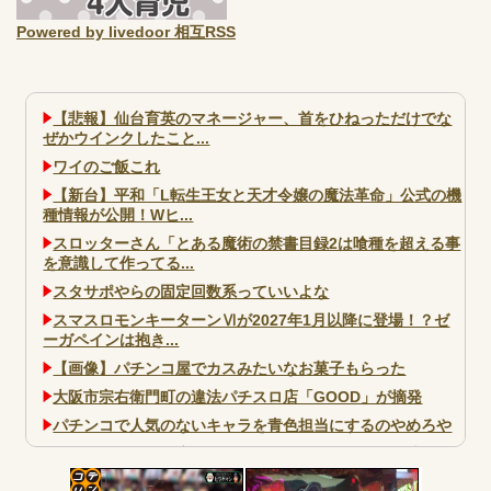
Powered by livedoor 相互RSS
【悲報】仙台育英のマネージャー、首をひねっただけでな
ぜかウインクしたこと...
ワイのご飯これ
【新台】平和「L転生王女と天才令嬢の魔法革命」公式の機
種情報が公開！Wヒ...
スロッターさん「とある魔術の禁書目録2は喰種を超える事
を意識して作ってる...
スタサポやらの固定回数系っていいよな
スマスロモンキーターンⅥが2027年1月以降に登場！？ゼ
ーガペインは抱き...
【画像】パチンコ屋でカスみたいなお菓子もらった
大阪市宗右衛門町の違法パチスロ店「GOOD」が摘発
パチンコで人気のないキャラを青色担当にするのやめろや
ワイ、パチンコ屋店員の目の前で会員カードを握り潰し
「今までありがとう」と...