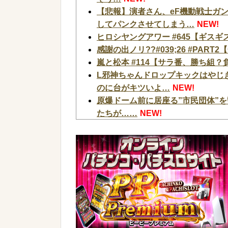
【悲報】演者さん、eF機動戦士ガ
してパンクさせてしまう…
NEW!
ヒロシヤングアワー #645【ギス
感謝の出ノリ??#039;26 #PA
嵐と松本 #114【サラ番、勝ち組
L邪神ちゃんドロップキックはやじ
のに台がキツいよ…
NEW!
原爆ドーム前に居座る”市民団体”
たちが……
NEW!
「外国人受け入れ反対」大幅増 若
エッセイスト「原爆を二度と使わせ
る？」⇒「中国の核は綺麗な核！」
蓮舫議員「蓮舫だから叩いていい、
も」
NEW!
【悲報】女さん、歩行者を轢いた挙
w w w w w
NEW!
【画像】森高千里(55) 「ミニス
はブッ刺さりまくってしまうw w w w