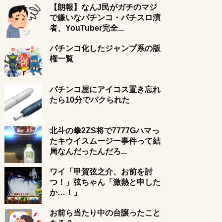
【朗報】なんJ民がガチのマジ
で嫌いなパチンコ・パチスロ演
者、YouTuber完全...
パチンコ化したジャンプ系の版
権一覧
パチンコ屋にアイコス置き忘れ
たら10分でパクられた
北斗の拳2ZS将で7777Gハマっ
たキウイスムージー事件って結
局なんだったんだろ...
ワイ「甲賀弦之介、お前を討
つ！」弦ちゃん「激熱と申した
か…！」
お前ら当たり中の台譲ったこと