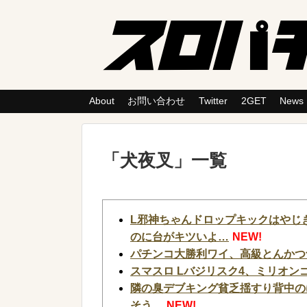
About
お問い合わせ
Twitter
2GET
News
「
犬夜叉
」
一覧
L邪神ちゃんドロップキックはやじ
のに台がキツいよ…
NEW!
パチンコ大勝利ワイ、高級とんかつ
スマスロ Lバジリスク4、ミリオ
隣の臭デブキング貧乏揺すり背中の
そう…
NEW!