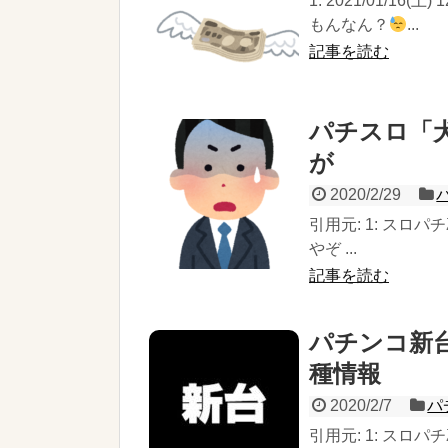
1: 2021/01/16(
もんなん？
...
記事を読む
パチスロ「
が
2020/2/29
引用元: 1: スロパチℤ 2
やぞ ...
記事を読む
パチンコ新台
種情報
2020/2/7
パ
引用元: 1: スロパチℤ 