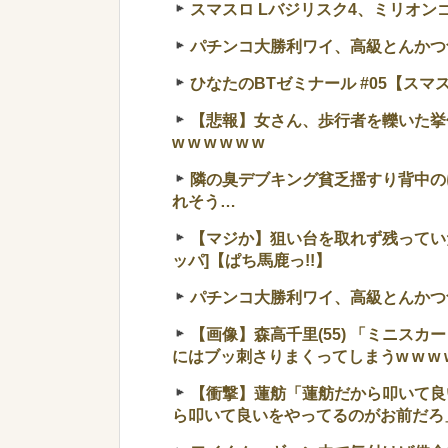
スマスロ Lバジリスク4、ミリオ
パチンコ大勝利ワイ、高級とんかつ
ひなたのBTゼミナール #05【スマ
【悲報】女さん、歩行者を轢いた挙
w w w w w w
隣の臭デブキング貧乏揺すり背中の
れそう…
【マジか】狙い台を取れず残っていた
ッパ]【ぱち馬鹿っ!!】
パチンコ大勝利ワイ、高級とんかつ
【画像】森高千里(55) 「ミニス
にはブッ刺さりまくってしまうw w w w
【衝撃】蓮舫「蓮舫だから叩いて良
ら叩いて良いをやってるのがお前だろ」