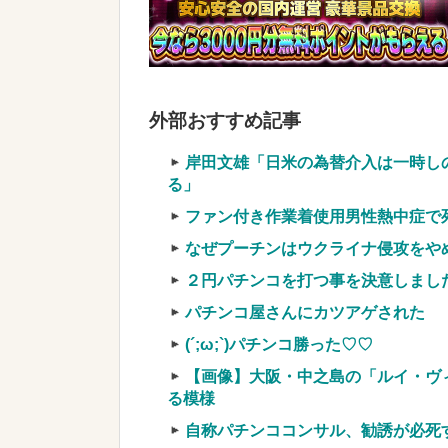
【衝撃】蓮舫「蓮舫だから叩いて良
叩いて良いをやってるのがお前だろ」
【悲報】パパ活疑惑のおじさん、待
も眼鏡を奪われ可哀想なことになっ
外部おすすめ記事
実質確率という罠
車上のテントでキャンプ 民泊施設が
岸田文雄「日米の為替介入は一時し
【競馬・難解】6/30(水)第44回帝王賞(
る」
名機が生まれなかった悲しい枠
ファン付き作業着使用男性熱中症で死亡
なぜプーチンはウクライナ侵攻をや
２円パチンコを打つ事を決意しまし
パチンコ屋さんにカツアゲされた
Powered by livedoor 相互RSS
(´;ω;`)パチンコ勝った♡♡
【画像】大阪・中之島の「ルイ・ヴ
る模様
自称パチンココンサル、勧誘が必死