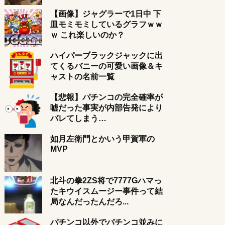
【画像】ジャグラーで1日中 下
皿モミモミしているグラフｗｗ
ｗ これ楽しいのか？
ハイパーブラックジャックに出
てくるバニーの可愛い画像＆キ
ャストの名前一覧
【悲報】パチンコの完全確率が
嘘だった事実が内部告発により
バレてしまう…
如月左衛門とかいう甲賀軍の
MVP
北斗の拳2ZS将で7777Gハマっ
たキウイスムージー事件って結
局なんだったんだろ...
パチンコ以外でパチンコ並みに