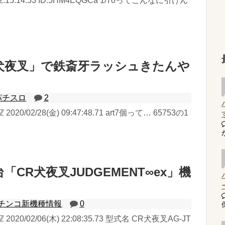
土) 12:15:14.53 ID:5HM4EQGCa 1/70ってこんなに引けん
犬夜叉」で鉄斎牙ラッシュきたんや
パチスロ
2
020/02/28(金) 09:47:48.71 art7個って… 65753の1
「CR犬夜叉JUDGEMENT∞ex」機
チンコ新機種情報
0
2020/02/06(木) 22:08:35.73 型式名 CR犬夜叉AG-JT