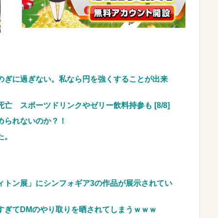
いという報道に向き合います！」X民「高市だから
←これ…w w
NEW!
ち合わせに写真と違う女が来たので逃げようとする
ているところを激写されてしまう…
NEW!
車のレンタル 五所川原 青森
のぎに過ぎない。私なら円を強くすることが出来
JpnI) Part6 みんなの予想
 スポーツドリンクやゼリー飲料持参も [8/8]
められないのか？！
た。
ィトン展」にシンフォギア3の作品が展示されてい
すぎてDMのやり取りを晒されてしまうｗｗｗ