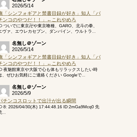
2026/5/14
俺「シンフォギアと禁書目録が好き」知人「パ
チンコのやつだ！！」←これやめろ
ついでに東京卍や東京喰種、GARO、北斗の拳、
エヴァ、エウレカセブン、ダンバイン、ウルトラ...
名無し＠ゾーン
2026/5/14
俺「シンフォギアと禁書目録が好き」知人「パ
チンコのやつだ！！」←これやめろ
夜魅館東京や大阪で心も体もリラックスしたい時
は、ぜひお気軽にご連絡ください Googleで...
名無し＠ゾーン
2026/5/9
パチンコスロットで出汁が出る瞬間
8: 2026/04/30(木) 17:44:48.16 ID:2mGa9Mcq0 先
...