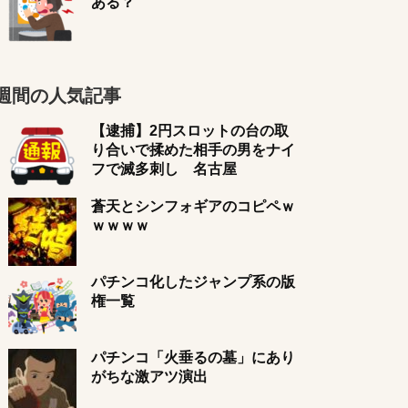
ある？
週間の人気記事
【逮捕】2円スロットの台の取
り合いで揉めた相手の男をナイ
フで滅多刺し 名古屋
蒼天とシンフォギアのコピペｗ
ｗｗｗｗ
パチンコ化したジャンプ系の版
権一覧
パチンコ「火垂るの墓」にあり
がちな激アツ演出