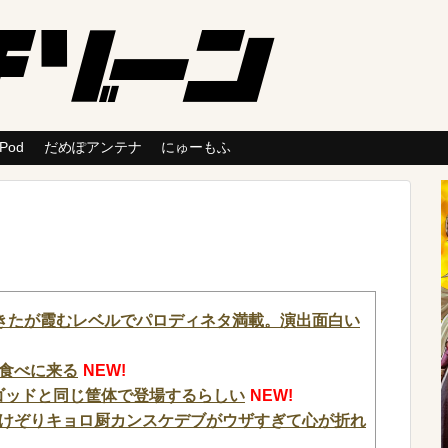
 Pod
だめぽアンテナ
にゅーもふ
きたが霞むレベルでパロディネタ満載。演出面白い
食べに来る
NEW!
ンゴッドと同じ筐体で登場するらしい
NEW!
けぞりキョロ厨カンスケデブがウザすぎて心が折れ