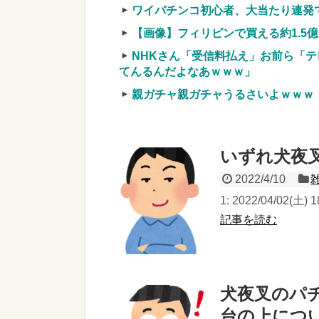
ワイパチンコ初心者、大当たり連発
【画像】フィリピンで買える約1.5
NHKさん「受信料払え」お前ら「テ
てんるんだよなあｗｗｗ」
親ガチャ親ガチャうるさいよｗｗｗ
いずれ犬夜
2022/4/10
1: 2022/04/02(土
記事を読む
犬夜叉のパ
台の上につ