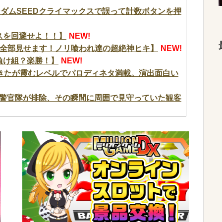
ンダムSEEDクライマックスで誤って計数ボタンを押
ギスを回避せよ！！】
NEW!
RT2【全部見せます！ノリ喰われ達の超絶神ヒキ】
NEW!
？負け組？楽勝！】
NEW!
きたが霞むレベルでパロディネタ満載。演出面白い
を警官隊が排除、その瞬間に周囲で見守っていた観客
い世代で多く
NEW!
てはならない」⇒「もちろん中国の核も非難す
NEW!
との報道に何度も向き合ってきました。悔しくて
句、道路に倒れてどえらいことになってしまうw w
カートはとてもムリよ若い子には負けるわ」←ワイらに
 w w
NEW!