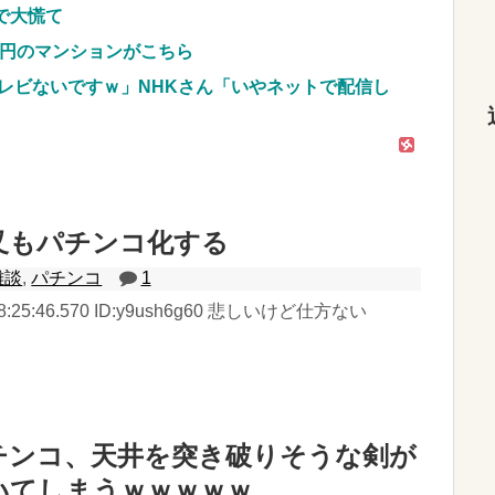
で大慌て
億円のマンションがこちら
レビないですｗ」NHKさん「いやネットで配信し
叉もパチンコ化する
雑談
,
パチンコ
1
) 18:25:46.570 ID:y9ush6g60 悲しいけど仕方ない
チンコ、天井を突き破りそうな剣が
いてしまうｗｗｗｗｗ