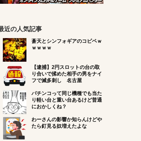
最近の人気記事
蒼天とシンフォギアのコピペｗ
ｗｗｗｗ
【逮捕】2円スロットの台の取
り合いで揉めた相手の男をナイ
フで滅多刺し 名古屋
パチンコって同じ機種でも当た
り軽い台と重い台あるけど普通
におかしくね？
わーさんの影響か知らんけどや
たら釘見る奴増えたよな