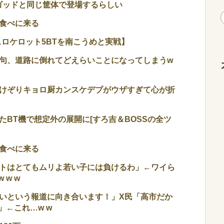
ンゴッドと同じ筐体で登場するらしい
食べに来る
スロケロット5BTを南こうめと実戦】
句、道路に倒れてどえらいことになってしまうw
けぞりキョロ厨カンスケデブがウザすぎて心が折
BT機で想定外の展開に[すろ吉＆BOSSの全ツ
食べに来る
カートはとてもムリよ若い子には負けるわ」←ワイら
 w w
いという報道に向き合います！」X民「高市だか
←これ…w w