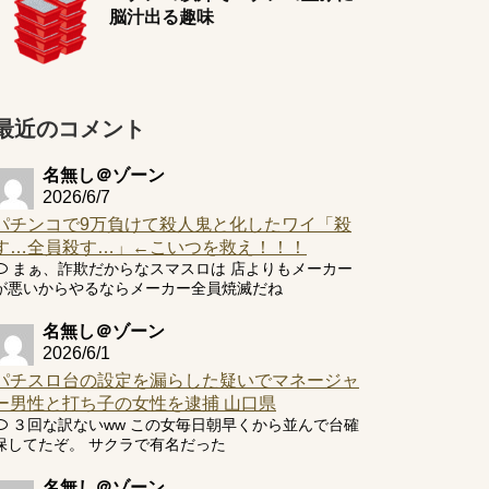
脳汁出る趣味
最近のコメント
名無し＠ゾーン
2026/6/7
パチンコで9万負けて殺人鬼と化したワイ「殺
す…全員殺す…」←こいつを救え！！！
まぁ、詐欺だからなスマスロは 店よりもメーカー
が悪いからやるならメーカー全員焼滅だね
名無し＠ゾーン
2026/6/1
パチスロ台の設定を漏らした疑いでマネージャ
ー男性と打ち子の女性を逮捕 山口県
３回な訳ないww この女毎日朝早くから並んで台確
保してたぞ。 サクラで有名だった
名無し＠ゾーン