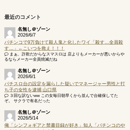
プ報告あり！弱予告...
アズールレーン スロット評価はコイン持ちの悪い疑似ボ天
最近のコメント
井の軽い絆？
名無し＠ゾーン
2026/6/7
パチンコで9万負けて殺人鬼と化したワイ「殺す…全員殺
す…」←こいつを救え！！！
Powered by livedoor 相互RSS
まぁ、詐欺だからなスマスロは 店よりもメーカーが悪いからや
るならメーカー全員焼滅だね
名無し＠ゾーン
2026/6/1
パチスロ台の設定を漏らした疑いでマネージャー男性と打
ち子の女性を逮捕 山口県
３回な訳ないww この女毎日朝早くから並んで台確保してた
ぞ。 サクラで有名だった
名無し＠ゾーン
2026/5/14
俺「シンフォギアと禁書目録が好き」知人「パチンコのや