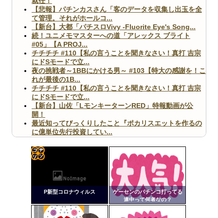
就任！
【悲報】パチンカスさん「客のデータを収集し出玉を全
て管理。それがホールコ...
【新台】大都「パチスロVivy -Fluorite Eye's Song...
続！ユニメモマスターへの道「アレックス ブライト
#05」【A PROJ...
チチチチ #110【私の言うことを聞きなさい！真打 吉宗
にドSモードで立...
夜の挑戦者～1BBにかける男～ #103【特大の感謝を！こ
れが最後の1B...
チチチチ #110【私の言うことを聞きなさい！真打 吉宗
にドSモードで立...
【新台】山佐「LモンキーターンRED」特報動画が公
開！
最近知ってびっくりしたこと『ポカリスエットを作るの
に億単位先行投資してい...
【ヤバ杉】日本の無車検車「実は俺たち20万台も走って
ますｗ」←これどうす...
【閲覧注意】俺が近くにいると機械が壊れるんだけどさ
【画像】ペプシコーラ社、「こういうのでいいんだよ」
コテ
な新商品を発売
リン
P新型コロナウィルス
ゲーセンのパチンコ打ってる
- 固
連中って何者なの？
定リ