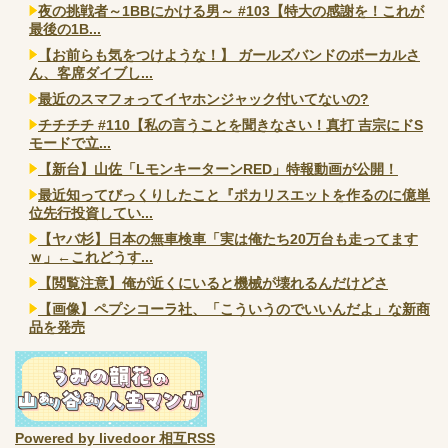
夜の挑戦者～1BBにかける男～ #103【特大の感謝を！これが
最後の1B...
【お前らも気をつけような！】 ガールズバンドのボーカルさ
ん、客席ダイブし...
最近のスマフォってイヤホンジャック付いてないの?
チチチチ #110【私の言うことを聞きなさい！真打 吉宗にドS
モードで立...
【新台】山佐「LモンキーターンRED」特報動画が公開！
最近知ってびっくりしたこと『ポカリスエットを作るのに億単
位先行投資してい...
【ヤバ杉】日本の無車検車「実は俺たち20万台も走ってます
ｗ」←これどうす...
【閲覧注意】俺が近くにいると機械が壊れるんだけどさ
【画像】ペプシコーラ社、「こういうのでいいんだよ」な新商
品を発売
Powered by livedoor 相互RSS