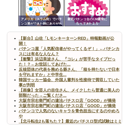
ンク
Powered by livedoor 相互RSS
自動
更新
アメリカ（スラム街）でパチ
最近パチンコ台のCM露骨に
ンコ屋ができた時にありがち
なってきたよな
ツー
な事ｗｗｗｗｗｗｗｗｗｗｗ
ｗｗｗｗｗｗｗ
ル
【新台】山佐「LモンキーターンRED」特報動画が公
開！
パチンコ屋「人気配信者がやってくるぞ！」←パチンカ
スには有名な人なん？
【衝撃】浜辺美波さん、『コレ』が苦手なタイプだっ
た！？←お世話してあげた...
反核団体の代表を務める爺さん、「核を持たないで日本
を守れますか」と中学生...
韓国サッカー協会、外国人審判を性接待で買収していた
事が判明
【画像】女芸人の吉住さん、メイクしたら普通に美人の
部類だった→ご覧くださ...
大阪市宗右衛門町の違法パチスロ店「GOOD」が摘発
大阪市宗右衛門町の違法パチスロ店「GOOD」が摘発
パチンコで人気のないキャラを青色担当にするのやめろ
や
【北斗転生2も落ちた？】最近のパチスロ型式試験はミミ
ズ的な何かが通りにく...