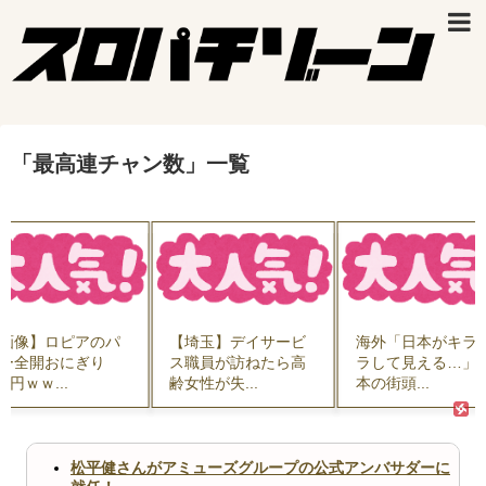
「
最高連チャン数
」
一覧
画像】ロピアのパ
【埼玉】デイサービ
海外「日本がキラ
ー全開おにぎり
ス職員が訪ねたら高
ラして見える…」 
44円ｗｗ...
齢女性が失...
本の街頭...
松平健さんがアミューズグループの公式アンバサダーに