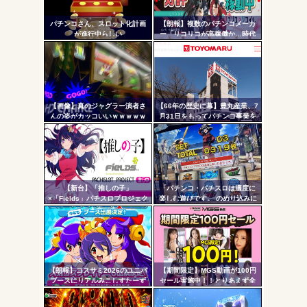
ヤバいか教えて？...
リン
AngelBeats!とかいうクソアニメの思い出ｗｗｗ
パチンコさん、スロット化計画
【朗報】複数のパチンコメーカ
- 固
が進行中らしい
ー「リコリコが高稼働か…時代
はライトミドルだ！」
定リ
ンク
自動
Powered by livedoor 相互RSS
更新
【画像】真のジャグラー演者さ
【66年の歴史に幕】豊丸産業、7
んの姿がカッコいいｗｗｗｗｗ
月31日をもってパチンコ事業を
ツー
停止へ ナナシーやコマコマ倶
楽部マやウィッチブレイド…た
ル
くさんの名機をありがとう
【新台】「推しの子」
「パチンコ・パチスロは適度に
×「Fields」パチスロプロジェク
楽しむ遊びです。 のめり込みに
ト特報ムービー公開！推しの子
注意しましょう。」←これおか
でBITESやれるんか！？_
しいだろｗｗｗ
【朗報】コスサミ2026のユニバ
【期間限定】MGS動画が100円
ブースにリアルみこしすたーず
セール実施中！！とりあえず全
が降臨！！！電音部の実機も!？
部買うやろｗｗｗｗｗ