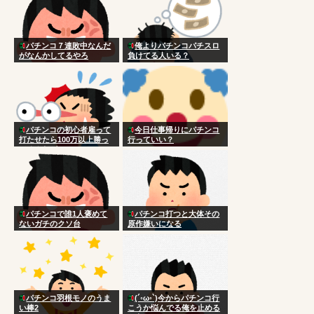
パチンコ７連敗中なんだ
俺よりパチンコパチスロ
がなんかしてるやろ
負けてる人いる？
パチンコの初心者雇って
今日仕事帰りにパチンコ
打たせたら100万以上勝っ
行っていい？
てるんだが
パチンコで誰1人褒めて
パチンコ打つと大体その
ないガチのクソ台
原作嫌いになる
パチンコ羽根モノのうま
(´◦ω◦`)今からパチンコ行
い棒2
こうか悩んでる俺を止める