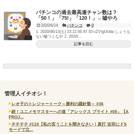
無職のパチンコカス(22)なんやが、ワイの人生どれくら
いヤバいか教えて？...
パチンコの過去最高連チャン数は？
AngelBeats!とかいうクソアニメの思い出ｗｗｗ
「50！」「75!」「120！」←嘘やろ
2020/6/14
パチンコ
0
1: 2020/06/13(土) 23:22:00.97 ID:vZVIgUUda しょうも
ない嘘つくなや 2: 2020/...
記事を読む
Powered by livedoor 相互RSS
管理人イチオシ！
レオ子のトレジャートーク～勝利の羅針盤～ #36
続！ユニメモマスターへの道「アレックス ブライト #05」【A
PROJ...
チチチチ #110【私の言うことを聞きなさい！真打 吉宗にドS
モードで立...