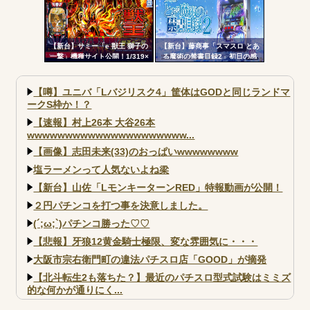
【新台】サミー「e 獣王 獅子の
【新台】藤商事「スマスロ とあ
一撃」機種サイト公開！1/319×
る魔術の禁書目録2」初日の感
ドデカSTRAIGHT、右の1/2で平
想・評判まとめ！噛み合った瞬
均9,800個のサバチャンに突入
間はめっちゃおもろい。全6&コ
ンプリートデータも
【噂】ユニバ「Lバジリスク4」筐体はGODと同じランドマ
ークS枠か！？
【速報】村上26本 大谷26本
wwwwwwwwwwwwwwwwwwwww...
【画像】志田未来(33)のおっぱいwwwwwwww
塩ラーメンって人気ないよね梁
【新台】山佐「LモンキーターンRED」特報動画が公開！
２円パチンコを打つ事を決意しました。
(´;ω;`)パチンコ勝った♡♡
【悲報】牙狼12黄金騎士極限、変な雰囲気に・・・
大阪市宗右衛門町の違法パチスロ店「GOOD」が摘発
【北斗転生2も落ちた？】最近のパチスロ型式試験はミミズ
的な何かが通りにく...
【実戦報告】e黄門ちゃま寿限無 初日の評判まとめ！コン