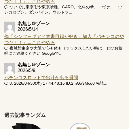
つだ！！」←これやめろ
ついでに東京卍や東京喰種、GARO、北斗の拳、エヴァ、エウ
レカセブン、ダンバイン、ウルトラ...
名無し＠ゾーン
2026/5/14
俺「シンフォギアと禁書目録が好き」知人「パチンコのや
つだ！！」←これやめろ
夜魅館東京や大阪で心も体もリラックスしたい時は、ぜひお気
軽にご連絡ください Googleで...
名無し＠ゾーン
2026/5/9
パチンコスロットで出汁が出る瞬間
8: 2026/04/30(木) 17:44:48.16 ID:2mGa9Mcq0 先読...
過去記事ランダム