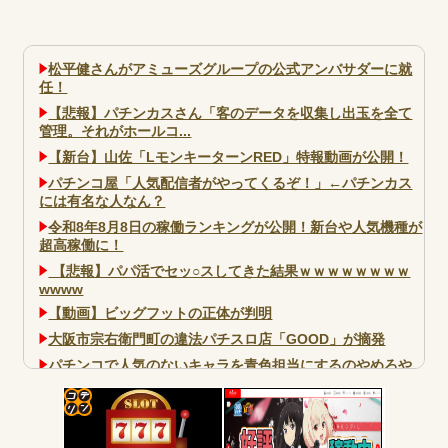
松平健さんがアミューズグループの公式アンバサダーに就
任！
【悲報】パチンカスさん「客のデータを収集し出玉を全て
管理。それがホールコ...
【新台】山佐「LモンキーターンRED」特報動画が公開！
パチンコ屋「人気配信者がやってくるぞ！」←パチンカス
には有名な人なん？
令和8年8月8日の稼働ランキングが公開！新台や人気機種が
超高稼働に！
【悲報】パパ活でセッ○スしてきた結果ｗｗｗｗｗｗｗｗ
wwww
【動画】ビッグフットの正体が判明
大阪市宗右衛門町の違法パチスロ店「GOOD」が摘発
パチンコで人気のないキャラを青色担当にするのやめろや
ワイ、パチンコ屋店員の目の前で会員カードを握り潰し
「今までありがとう」と...
コテ
無職のパチンコカス(22)なんやが、ワイの人生どれくらい