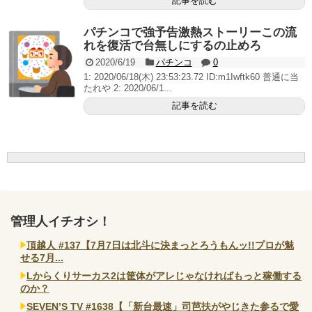
記事を読む
パチンコで強予告激熱ストーリーこの流
れを復活で台無しにするの止めろ
2020/6/19
パチンコ
0
1: 2020/06/18(木) 23:53:23.72 ID:m1Iwftk60 普通に当
たれや 2: 2020/06/1...
記事を読む
管理人イチオシ！
頂越人 #137【7月7日は北斗に決まっとろうもんッ!!プロが魅
せる7月...
Lからくりサーカス2は筐体がアレじゃなければもっと稼働する
のか？
SEVEN’S TV #1638【「新台最速」司芭扶がやじきた参るで愛