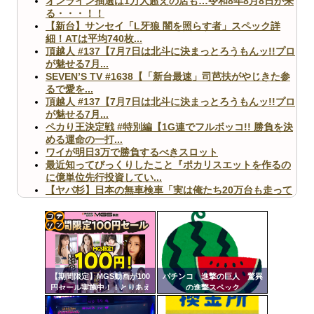
オンライン抽選は1万人超えの店も…令和8年8月8日が来
る・・・！！
【新台】サンセイ「L牙狼 闇を照らす者」スペック詳
細！ATは平均740枚...
頂越人 #137【7月7日は北斗に決まっとろうもんッ!!プロ
が魅せる7月...
SEVEN’S TV #1638【「新台最速」司芭扶がやじきた参
るで愛を...
頂越人 #137【7月7日は北斗に決まっとろうもんッ!!プロ
が魅せる7月...
ペカり王決定戦 #特別編【1G連でフルボッコ!! 勝負を決
める運命の一打...
ワイが明日3万で勝負するべきスロット
最近知ってびっくりしたこと『ポカリスエットを作るの
に億単位先行投資してい...
【ヤバ杉】日本の無車検車「実は俺たち20万台も走って
ますｗ」←これどうす...
【閲覧注意】俺が近くにいると機械が壊れるんだけどさ
【画像】ペプシコーラ社、「こういうのでいいんだよ」
な新商品を発売
コテ
リン
【期間限定】MGS動画が100
パチンコ 進撃の巨人 驚異
- 固
円セール実施中！！とりあえ
の進撃スペック
ず全部買うやろｗｗｗｗｗ
定リ