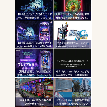
コテ
無職のパチンコカス(22)なんやが、ワイの人生どれくらい
ヤバいか教えて？...
リン
AngelBeats!とかいうクソアニメの思い出ｗｗｗ
【新台】ユニバ「SLOTラグナド
スロッターさん「SAOⅡは東京
- 固
ール」予告映像公開！パチンコ
喰種のような定番機種になる。
版面白かったし期待だな！！！
ネガティブ要素が無さすぎてズ
定リ
ルいレベル」「バレットサーク
ンク
ルは唯一無二」
自動
Powered by livedoor 相互RSS
更新
【新台】ユニバ「SLOTラグナド
パチンコ配信者さん、ミスで
ール」PV公開！自力で繋げる連
SEEDをパンクさせてしまう…
ツー
鎖の爽怪感！！！
ル
【朗報】全国のパチンコ店にて
神「パチンコかパチスロのどち
京楽「e SAOアリシゼーション
らかのコンプリート機能を廃止
夜空」のデモ機プレミアム展示
して出し放題にします！」←ど
が始まる！SAOファンは急
っち選ぶ？？？
げ！！！
【画像】負け組パチンコ客の腹
パチンカスさん「お前らに豊丸
いせが酷すぎる…
を名残惜しむ資格なんてない