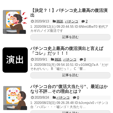
AngelBeats!とかいうクソアニメの思い出ｗｗｗ
【決定？！】パチンコ史上最高の復活演
出
2020/9/13
雑談
,
パチンコ
2
1: 2020/09/12(土) 09:20:44.55 ID:6NImUBwT0 初代ア
Powered by livedoor 相互RSS
カギのノイズ復活です
記事を読む
パチンコ史上最高の復活演出と言えば
「コレ」だッ！！！
2020/9/1
雑談
,
パチンコ
0
1: 2020/08/31(月) 09:54:10.51 ID:v1G94Qj7a A「だが
それがいい」 B「嘘だっ！」 C「響...
記事を読む
パチンコ台の”復活大当たり”、最近はか
なり不評…その理由とは？
2020/8/24
パチンコ
0
1: 2020/08/23(日) 09:26:28.48 ID:bJcmjs/x0 パチンコ
台「ハズレ・・・嘘ンゴ！大当たり...