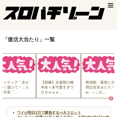
「
復活大当たり
」
一覧
ランティア「水が
【画像】全盛期の橋
映画館「最初に10
い！届けて！」八
本奈々未可愛すぎワ
間広告見せたろ！
市市長「...
ロタｗｗｗ...
w」←これ...
ワイが明日3万で勝負するべきスロット