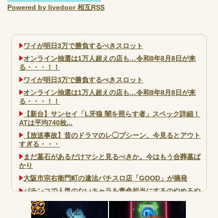
Powered by livedoor 相互RSS
ワイが明日3万で勝負するべきスロット
オンライン抽選は1万人超えの店も…令和8年8月8日が来
る・・・！！
ワイが明日3万で勝負するべきスロット
オンライン抽選は1万人超えの店も…令和8年8月8日が来
る・・・！！
【新台】サンセイ「L牙狼 闇を照らす者」スペック詳細！
ATは平均740枚...
【放送事故】昔のドラマのレ◯プシーン、今見るとアウト
すぎる・・・
まだ墓石があるだけマシと見るべきか。今はもう合葬墓ば
かり
大阪市宗右衛門町の違法パチスロ店「GOOD」が摘発
パチンコで人気のないキャラを青色担当にするのやめろや
ワイ、パチンコ屋店員の目の前で会員カードを握り潰し
「今までありがとう」と...