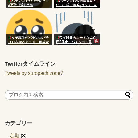
パチンコで7万5千使って
パチンコ店公選法違反と
4万取り返したw
いい、統一教会といい、自
民ってどこまで韓国に侵食
されてんだよｗｗｗｗｗｗ
ｗｗｗ
女子高生がパチンコパチ
ワイ以外のニートなんG
スロをやるアニメ、何故か
民｢外食！パチンコ！風
ない
俗！｣←バイタリティ凄い
よな
Twitterタイムライン
Tweets by suropachizone7
カテゴリー
定期
(3)