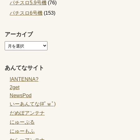
パチスロ5.9号機
(76)
パチスロ6号機
(153)
アーカイブ
あんてなサイト
!ANTENNA?
2get
NewsPod
いーあんてな(#ﾟｗﾟ)
だめぽアンテナ
にゅーぷる
にゅーもふ