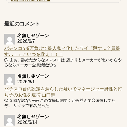
【実戦報告】e黄門ちゃま寿限無 初日の評判まとめ！コン
プ報告あり！弱予告...
アズールレーン スロット評価はコイン持ちの悪い疑似ボ天
最近のコメント
井の軽い絆？
名無し＠ゾーン
2026/6/7
パチンコで9万負けて殺人鬼と化したワイ「殺す…全員殺
す…」←こいつを救え！！！
Powered by livedoor 相互RSS
まぁ、詐欺だからなスマスロは 店よりもメーカーが悪いからや
るならメーカー全員焼滅だね
名無し＠ゾーン
2026/6/1
パチスロ台の設定を漏らした疑いでマネージャー男性と打
ち子の女性を逮捕 山口県
３回な訳ないww この女毎日朝早くから並んで台確保してた
ぞ。 サクラで有名だった
名無し＠ゾーン
2026/5/14