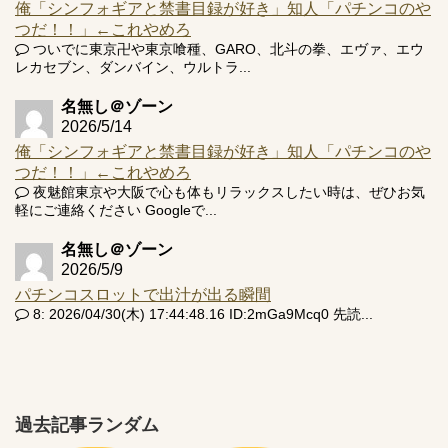
俺「シンフォギアと禁書目録が好き」知人「パチンコのや
つだ！！」←これやめろ
ついでに東京卍や東京喰種、GARO、北斗の拳、エヴァ、エウ
レカセブン、ダンバイン、ウルトラ...
名無し＠ゾーン
2026/5/14
俺「シンフォギアと禁書目録が好き」知人「パチンコのや
つだ！！」←これやめろ
夜魅館東京や大阪で心も体もリラックスしたい時は、ぜひお気
軽にご連絡ください Googleで...
名無し＠ゾーン
2026/5/9
パチンコスロットで出汁が出る瞬間
8: 2026/04/30(木) 17:44:48.16 ID:2mGa9Mcq0 先読...
過去記事ランダム