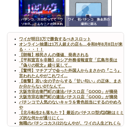
Powered by livedoor 相互RSS
ンク
自動
更新
パチンコ、スロ打ってて「ウ
ワイ、初パチンコ 換金所の
ソやろ…こんなことが許され
場所に困る
ツー
ていいのか！？」って思った
こと
ル
ワイが明日3万で勝負するべきスロット
オンライン抽選は1万人超えの店も…令和8年8月8日が来
る・・・！！
【朗報】移民さんの価値、発表される
【平和宣言を非難】ロシア外務省報道官「広島市長は
『偽りの呪文』繰り返して...
【驚愕】マチアプで会った外国人からまさかの『こう』
言われたんやがこれワイ...
【衝撃】若い女の子からする「甘い匂い」の正体、まさ
か分からないDTなんて...
大阪市宗右衛門町の違法パチスロ店「GOOD」が摘発
大阪市宗右衛門町の違法パチスロ店「GOOD」が摘発
パチンコで人気のないキャラを青色担当にするのやめろ
や
【北斗転生2も落ちた？】最近のパチスロ型式試験はミミ
ズ的な何かが通りにく...
無職のパチンコカス(22)なんやが、ワイの人生どれくら
いヤバいか教えて？...