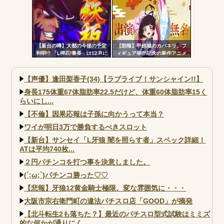
よ。お前らが打たなかったせい
で豊丸はパチンコ事業をやめ
た」
【新台の噂】大都の今後の予定
【朗報】甲鉄城のカバネリ、フ
判明!? 「L押忍!番長」は12月に
ィギュア発売記念の新作アニメ
登場か
が公開される！無名ちゃんでっ
っっっっっっっっかｗｗｗ
【声優】逢田梨香子(34)【ラブライブ！サンシャイン!!】
身長175体重67体脂肪率22.5だけど、体重60体脂肪率15く
らいにし...
【不倫】因果応報は子孫に向かうって本当？
ワイが明日3万で勝負するべきスロット
【新台】サンセイ「L牙狼 闇を照らす者」スペック詳細！
ATは平均740枚...
２円パチンコを打つ事を決意しました。
(´;ω;`)パチンコ勝った♡♡
【悲報】牙狼12黄金騎士極限、変な雰囲気に・・・
大阪市宗右衛門町の違法パチスロ店「GOOD」が摘発
【北斗転生2も落ちた？】最近のパチスロ型式試験はミミズ
的な何かが通りにく...