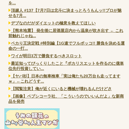
を...
頂越人 #137【7月7日は北斗に決まっとろうもんッ!!プロが魅
せる7月...
デブなのだがダイエットの極意を教えてほしい
【熊本地震】 発生後に居酒屋店内から温泉が吹き出す ← これ
前触れじゃね...
ペカり王決定戦 #特別編【1G連でフルボッコ!! 勝負を決める運
命の一打...
ワイが明日3万で勝負するべきスロット
最近知ってびっくりしたこと『ポカリスエットを作るのに億単
位先行投資してい...
【ヤバ杉】日本の無車検車「実は俺たち20万台も走ってます
ｗ」←これどうす...
【閲覧注意】俺が近くにいると機械が壊れるんだけどさ
【画像】ペプシコーラ社、「こういうのでいいんだよ」な新商
品を発売