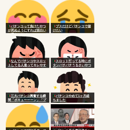
パチンコって負けたやつ
ブスだけどパチンコで儲
が死ぬようにすれば面白い
けたい
と思うんだが
なんでパチンコやスロッ
スロット打ってる時にボ
トしてる人達ってキレやす
タンバチバチうるさいやつ
いんだろ
死ねよ
三大パチンコ興奮する瞬
パチンコやめて1ヶ月経
間「ポキューーーン」「プ
ちました
チュン！！！！…」