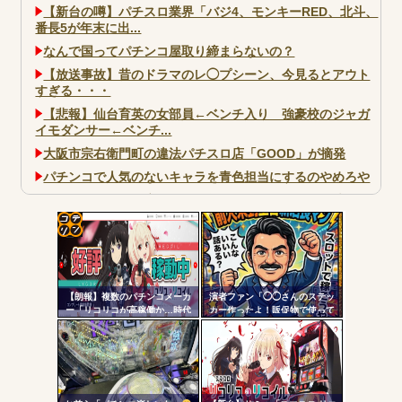
【新台の噂】パチスロ業界「バジ4、モンキーRED、北斗、
番長5が年末に出...
なんで国ってパチンコ屋取り締まらないの？
【放送事故】昔のドラマのレ◯プシーン、今見るとアウト
すぎる・・・
【悲報】仙台育英の女部員←ベンチ入り 強豪校のジャガ
イモダンサー←ベンチ...
大阪市宗右衛門町の違法パチスロ店「GOOD」が摘発
パチンコで人気のないキャラを青色担当にするのやめろや
ワイ、パチンコ屋店員の目の前で会員カードを握り潰し
「今までありがとう」と...
無職のパチンコカス(22)なんやが、ワイの人生どれくらい
コテ
ヤバいか教えて？...
リン
AngelBeats!とかいうクソアニメの思い出ｗｗｗ
【朗報】複数のパチンコメーカ
演者ファン「◯◯さんのステッ
- 固
ー「リコリコが高稼働か…時代
カー作ったよ！販促物で使って
はライトミドルだ！」
いいよ」ﾎｲ ジャンバリ「勝手
定リ
にグッズ作ってタレントに渡さ
ンク
ないで」
自動
Powered by livedoor 相互RSS
更新