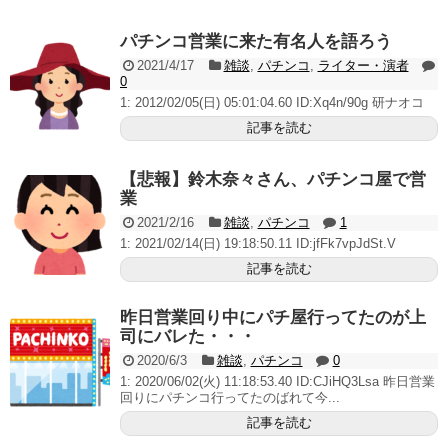
AngelBeats!とかいうクソアニメの思い出ｗｗｗ
パチンコ営業に来た有名人を語ろう
2021/4/17
雑談
,
パチンコ
,
ライター・演者
0
1: 2012/02/05(日) 05:01:04.60 ID:Xq4n/90g 研ナオコ
Powered by livedoor 相互RSS
記事を読む
【悲報】鈴木奈々さん、パチンコ屋で営
業
2021/2/16
雑談
,
パチンコ
1
1: 2021/02/14(日) 19:18:50.11 ID:jfFk7vpJdSt.V
記事を読む
昨日営業回り中にパチ屋行ってたのが上
司にバレた・・・
2020/6/3
雑談
,
パチンコ
0
1: 2020/06/02(火) 11:18:53.40 ID:CJiHQ3Lsa 昨日営業
回りにパチンコ行ってたのばれて今...
記事を読む