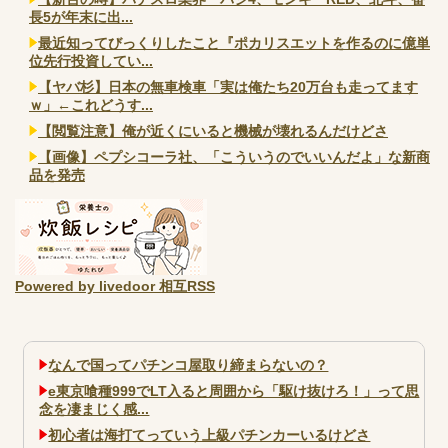
長5が年末に出...
最近知ってびっくりしたこと『ポカリスエットを作るのに億単
位先行投資してい...
【ヤバ杉】日本の無車検車「実は俺たち20万台も走ってます
ｗ」←これどうす...
【閲覧注意】俺が近くにいると機械が壊れるんだけどさ
【画像】ペプシコーラ社、「こういうのでいいんだよ」な新商
品を発売
Powered by livedoor 相互RSS
なんで国ってパチンコ屋取り締まらないの？
e東京喰種999でLT入ると周囲から「駆け抜けろ！」って思
念を凄まじく感...
初心者は海打てっていう上級パチンカーいるけどさ