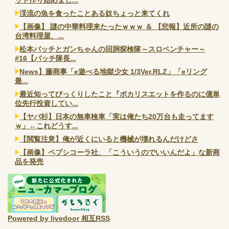
渓流の魚を食ったことある奴ちょっと来てくれ
【画像】 謎の中華料理来たったｗｗｗ ＆ 【悲報】近所の謎の
台湾料理屋、...
松本バッチとガンちゃんの回胴探検隊～スロベンチャー～
#16【バッチ隊長...
News】藤商事「e遊べる地獄少女 1/3Ver.RLZ」「eリング
最...
最近知ってびっくりしたこと『ポカリスエットを作るのに億単
位先行投資してい...
【ヤバ杉】日本の無車検車「実は俺たち20万台も走ってます
ｗ」←これどうす...
【閲覧注意】俺が近くにいると機械が壊れるんだけどさ
【画像】ペプシコーラ社、「こういうのでいいんだよ」な新商
品を発売
Powered by livedoor 相互RSS