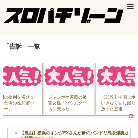
「
告訴
」
一覧
間の批判を浴びま
ジャンポケ斉藤の被
【悲報】中国ロボ
った例の性加害ロ
害女性「バウムクー
いきなり回し蹴り
カー、「...
ヘン売った...
放った直後...
【裏山】横浜のキングEXさんが夢のバンドリ島を爆誕さ