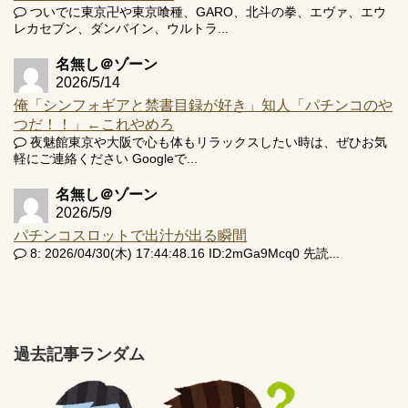
ついでに東京卍や東京喰種、GARO、北斗の拳、エヴァ、エウ
レカセブン、ダンバイン、ウルトラ...
名無し＠ゾーン
2026/5/14
俺「シンフォギアと禁書目録が好き」知人「パチンコのや
つだ！！」←これやめろ
夜魅館東京や大阪で心も体もリラックスしたい時は、ぜひお気
軽にご連絡ください Googleで...
名無し＠ゾーン
2026/5/9
パチンコスロットで出汁が出る瞬間
8: 2026/04/30(木) 17:44:48.16 ID:2mGa9Mcq0 先読...
過去記事ランダム