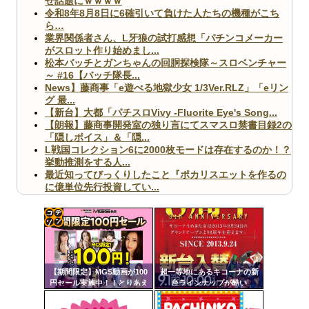
せ話題にｗｗｗｗ
令和8年8月8日に6確引いて負けた人たちの機種がこち
ら…
業界関係者さん、L牙狼の試打感想「パチンコメーカー
がスロット作り始めまし...
松本バッチとガンちゃんの回胴探検隊～スロベンチャー
～ #16【バッチ隊長...
News】藤商事「e遊べる地獄少女 1/3Ver.RLZ」「eリン
グ 最...
【新台】大都「パチスロVivy -Fluorite Eye's Song...
【朗報】藤商事開発室の独り言にてスマスロ禁書目録2の
「隠しボイス」＆「隠...
L戦国コレクション6に2000枚モードは存在するのか！？
挙動推測をする人...
最近知ってびっくりしたこと『ポカリスエットを作るの
に億単位先行投資してい...
【ヤバ杉】日本の無車検車「実は俺たち20万台も走って
ますｗ」←これどうす...
【閲覧注意】俺が近くにいると機械が壊れるんだけどさ
【画像】ペプシコーラ社、「こういうのでいいんだよ」
コテ
な新商品を発売
リン
【期間限定】MGS動画が100
超一等地にあるキコーナの新
- 固
円セール実施中！！とりあえ
台ラインナップが酷い
ず全部買うやろｗｗｗｗｗ
定リ