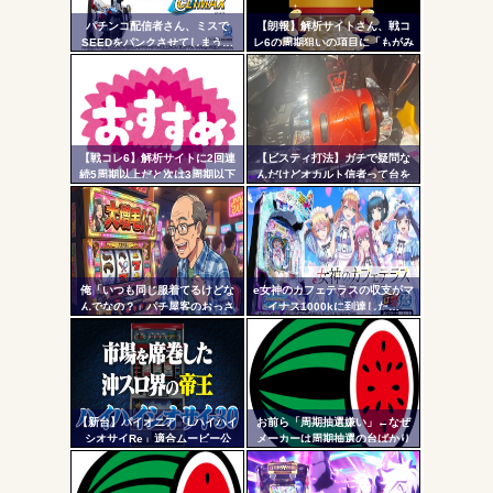
AngelBeats!とかいうクソアニメの思い出ｗｗｗ
パチンコ配信者さん、ミスで
【朗報】解析サイトさん、戦コ
- 固
SEEDをパンクさせてしまう…
レ6の周期狙いの項目に「もがみ
んの尻画像」を採用
定リ
ンク
自動
Powered by livedoor 相互RSS
更新
【戦コレ6】解析サイトに2回連
【ビスティ打法】ガチで疑問な
続5周期以上だと次は3周期以下
んだけどオカルト信者って台を
ツー
濃厚って書いてたのに3周期超え
休ませなかったら爆連したって
たんだが…ふざけんな！！！
いう思考にはならないの？
ル
俺「いつも同じ服着てるけどな
e女神のカフェテラスの収支がマ
んでなの？」パチ屋客のおっさ
イナス1000kに到達した…
ん「別にいいでしょ！！！」←
コイツｗｗ
【新台】パイオニア「Lハイハイ
お前ら「周期抽選嫌い」←なぜ
シオサイRe」適合ムービー公
メーカーは周期抽選の台ばかり
開！沖スロ界の帝王がスマスロ
出すんだ？
ATで復活