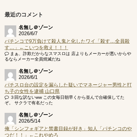
的な何かが通りにく...
【実戦報告】e黄門ちゃま寿限無 初日の評判まとめ！コン
最近のコメント
プ報告あり！弱予告...
アズールレーン スロット評価はコイン持ちの悪い疑似ボ天
名無し＠ゾーン
井の軽い絆？
2026/6/7
パチンコで9万負けて殺人鬼と化したワイ「殺す…全員殺
す…」←こいつを救え！！！
まぁ、詐欺だからなスマスロは 店よりもメーカーが悪いからや
るならメーカー全員焼滅だね
Powered by livedoor 相互RSS
名無し＠ゾーン
2026/6/1
パチスロ台の設定を漏らした疑いでマネージャー男性と打
ち子の女性を逮捕 山口県
３回な訳ないww この女毎日朝早くから並んで台確保してた
ぞ。 サクラで有名だった
名無し＠ゾーン
2026/5/14
俺「シンフォギアと禁書目録が好き」知人「パチンコのや
つだ！！」←これやめろ