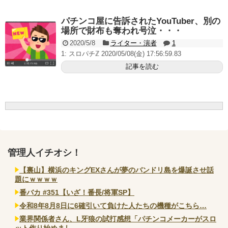
無職のパチンコカス(22)なんやが、ワイの人生どれくら
いヤバいか教えて？...
パチンコ屋に告訴されたYouTuber、別の
AngelBeats!とかいうクソアニメの思い出ｗｗｗ
場所で財布も奪われ号泣・・・
2020/5/8
ライター・演者
1
1: スロパチℤ 2020/05/08(金) 17:56:59.83
記事を読む
Powered by livedoor 相互RSS
管理人イチオシ！
【裏山】横浜のキングEXさんが夢のバンドリ島を爆誕させ話
題にｗｗｗｗ
番バカ #351【いざ！番長/将軍SP】
令和8年8月8日に6確引いて負けた人たちの機種がこちら…
業界関係者さん、L牙狼の試打感想「パチンコメーカーがスロ
ット作り始めまし...