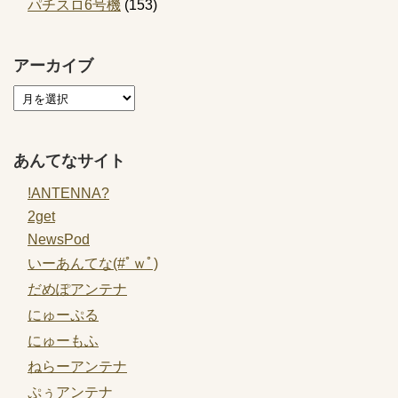
パチスロ6号機
(153)
アーカイブ
あんてなサイト
!ANTENNA?
2get
NewsPod
いーあんてな(#ﾟｗﾟ)
だめぽアンテナ
にゅーぷる
にゅーもふ
ねらーアンテナ
ぷぅアンテナ