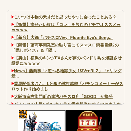
こいつは本物の天才だと思ったやつに会ったことある？
【衝撃】痩せたい奴は「コレ」を飲むのガチでオススメｗ
ｗｗｗｗ
【新台】大都「パチスロVivy -Fluorite Eye's Song...
【朗報】藤商事開発室の独り言にてスマスロ禁書目録2の
「隠しボイス」＆「隠...
【裏山】横浜のキングEXさんが夢のバンドリ島を爆誕させ
話題にｗｗｗｗ
News】藤商事「e遊べる地獄少女 1/3Ver.RLZ」「eリング
最...
業界関係者さん、L牙狼の試打感想「パチンコメーカーがス
ロット作り始めまし...
大阪市宗右衛門町の違法パチスロ店「GOOD」が摘発
パチンコで人気のないキャラを青色担当にするのやめろや
ワイ、パチンコ屋店員の目の前で会員カードを握り潰し
「今までありがとう」と...
コテ
無職のパチンコカス(22)なんやが、ワイの人生どれくらい
ヤバいか教えて？...
リン