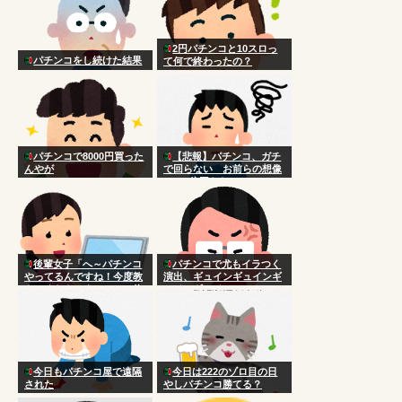
2円パチンコと10スロっ
パチンコをし続けた結果
て何で終わったの？
パチンコで8000円買った
【悲報】パチンコ、ガチ
んやが
で回らない お前らの想像
の100倍回らない
後輩女子「へ～パチンコ
パチンコで尤もイラつく
やってるんですね！今度教
演出、ギュインギュインギ
えてくださいよ～ｗ」 俺
ュインギュイン…スカッ！
「あははｗまぁコツとかな
ｗに決まる
いけど台選びかなやっぱ
ｗ」
今日もパチンコ屋で遠隔
今日は222のゾロ目の日
された
やしパチンコ勝てる？