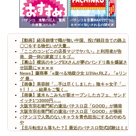
ンク
Powered by livedoor 相互RSS
自動
更新
パチンコ 進撃の巨人 驚異
パチンコを音量MAXで打つと
の進撃スペック
キチガイ扱いされるの謎すぎ
ツー
るんですけども
ル
【動画】経済崩壊で職が無い中国、投げ銭目当ての路上
〇〇をする物乞いが大量...
「ここのコンビニの店長マジでヤバい」と利用者が告
発、袋一杯の家庭ゴミをゴ...
【裏山】横浜のキングEXさんが夢のバンドリ島を爆誕さ
せ話題にｗｗｗｗ
News】藤商事「e遊べる地獄少女 1/3Ver.RLZ」「eリン
グ 最...
【画像】美容師「…手は尽くしました」陰キャ女子「…
ｯ！！」→結果をご覧く...
【画像】速水もこみちが新オープンしたカフェ、サンド
イッチ1つ3000円←...
大阪市宗右衛門町の違法パチスロ店「GOOD」が摘発
大阪市宗右衛門町の違法パチスロ店「GOOD」が摘発
パチンコで人気のないキャラを青色担当にするのやめろ
や
【北斗転生2も落ちた？】最近のパチスロ型式試験はミミ
ズ的な何かが通りにく...