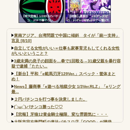
【特大悲報】1/399.9のパチン
【朗報】最新台「eエデンズゼ
コ、ガチで勝てない…
ロ」わずか1時間48分で一撃9万
5000発コンプリートを達成して
しまうｗ 究極LT期待出玉2万発
超えの現行最強スペックは伊達
東南アジア、台湾問題で中国に傾斜 タイが「統一支持」
じゃないな…
言及 [8/10]
自立してる女性がいい＝仕事も家事育児もしてくれる女性
がいいということ？
3歳未満の息子の顔面を…拳で1回殴る→31歳父親を暴行容
疑で逮捕「たたい...
【新台】平和「e範馬刃牙129Ver.」スペック・筐体まと
め！
News】藤商事「e遊べる地獄少女 1/3Ver.RLZ」「eリング
最...
２円パチンコを打つ事を決意しました。
(´;ω;`)パチンコ勝った♡♡
【悲報】牙狼12黄金騎士極限、変な雰囲気に・・・
大阪市宗右衛門町の違法パチスロ店「GOOD」が摘発
【北斗転生2も落ちた？】最近のパチスロ型式試験はミミズ