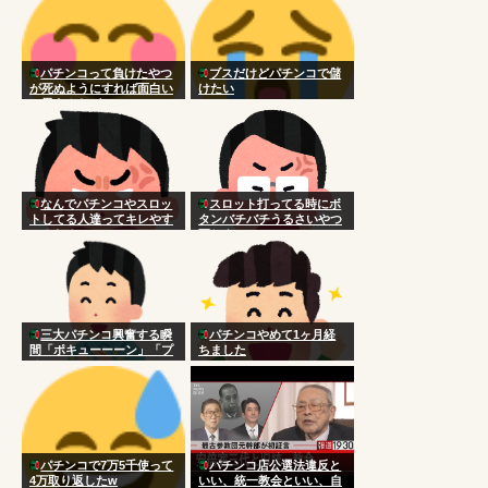
パチンコって負けたやつ
ブスだけどパチンコで儲
が死ぬようにすれば面白い
けたい
と思うんだが
なんでパチンコやスロッ
スロット打ってる時にボ
トしてる人達ってキレやす
タンバチバチうるさいやつ
いんだろ
死ねよ
三大パチンコ興奮する瞬
パチンコやめて1ヶ月経
間「ポキューーーン」「プ
ちました
チュン！！！！…」
パチンコで7万5千使って
パチンコ店公選法違反と
4万取り返したw
いい、統一教会といい、自