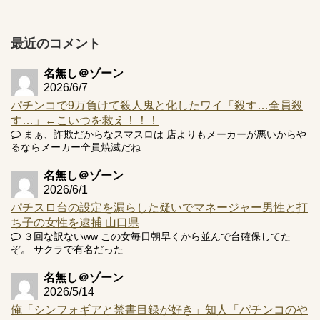
【実戦報告】e黄門ちゃま寿限無 初日の評判まとめ！コン
プ報告あり！弱予告...
最近のコメント
アズールレーン スロット評価はコイン持ちの悪い疑似ボ天
井の軽い絆？
名無し＠ゾーン
2026/6/7
パチンコで9万負けて殺人鬼と化したワイ「殺す…全員殺
す…」←こいつを救え！！！
まぁ、詐欺だからなスマスロは 店よりもメーカーが悪いからや
Powered by livedoor 相互RSS
るならメーカー全員焼滅だね
名無し＠ゾーン
2026/6/1
パチスロ台の設定を漏らした疑いでマネージャー男性と打
ち子の女性を逮捕 山口県
３回な訳ないww この女毎日朝早くから並んで台確保してた
ぞ。 サクラで有名だった
名無し＠ゾーン
2026/5/14
俺「シンフォギアと禁書目録が好き」知人「パチンコのや