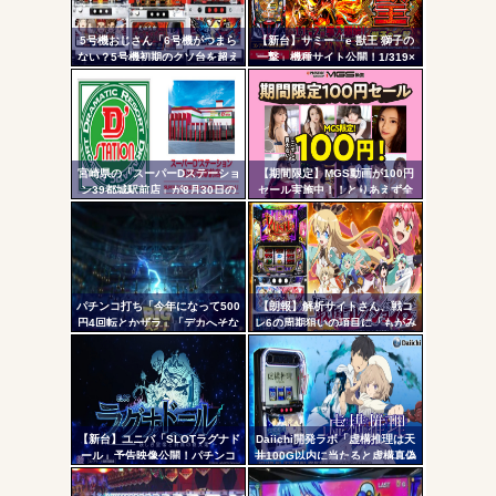
ヤバいか教えて？...
リン
AngelBeats!とかいうクソアニメの思い出ｗｗｗ
5号機おじさん「6号機がつまら
【新台】サミー「e 獣王 獅子の
- 固
ない？5号機初期のクソ台を超え
一撃」機種サイト公開！1/319×
る事は絶対に無理」
ドデカSTRAIGHT、右の1/2で平
定リ
均9,800個のサバチャンに突入
ンク
自動
Powered by livedoor 相互RSS
更新
宮崎県の「スーパーDステーショ
【期間限定】MGS動画が100円
ン39都城駅前店」が8月30日の
セール実施中！！とりあえず全
ツー
営業をもって閉店へ
部買うやろｗｗｗｗｗ
ル
パチンコ打ち「今年になって500
【朗報】解析サイトさん、戦コ
円4回転とかザラ」「デカへそな
レ6の周期狙いの項目に「もがみ
のに10回転とかザラ」←これほ
んの尻画像」を採用
んまかよ？
【新台】ユニバ「SLOTラグナド
Daiichi開発ラボ「虚構推理は天
ール」予告映像公開！パチンコ
井100G以内に当たると虚構真偽
版面白かったし期待だな！！！
が2回当選するまで転落しない状
態に突入するぞ。300G・700G