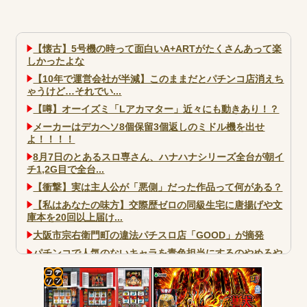
【懐古】5号機の時って面白いA+ARTがたくさんあって楽
しかったよな
【10年で運営会社が半減】このままだとパチンコ店消えち
ゃうけど…それでい...
【噂】オーイズミ「Lアカマター」近々にも動きあり！？
メーカーはデカヘソ8個保留3個返しのミドル機を出せ
よ！！！！
8月7日のとあるスロ専さん、ハナハナシリーズ全台が朝イ
チ1,2G目で全台...
【衝撃】実は主人公が「悪側」だった作品って何がある？
【私はあなたの味方】交際歴ゼロの同級生宅に唐揚げや文
庫本を20回以上届け...
大阪市宗右衛門町の違法パチスロ店「GOOD」が摘発
パチンコで人気のないキャラを青色担当にするのやめろや
ワイ、パチンコ屋店員の目の前で会員カードを握り潰し
「今までありがとう」と...
コテ
無職のパチンコカス(22)なんやが、ワイの人生どれくらい