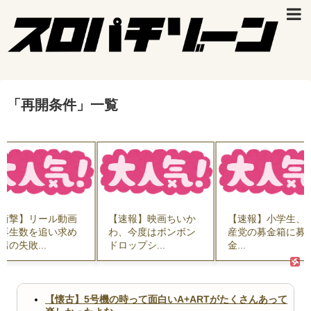
「
再開条件
」
一覧
衝撃】リール動画
【速報】映画ちいか
【速報】小学生、
再生数を追い求め
わ、今度はボンボン
産党の募金箱に募
男の失敗...
ドロップシ...
金...
【懐古】5号機の時って面白いA+ARTがたくさんあって