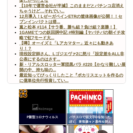
楽しかったよな
【10年で運営会社が半減】このままだとパチンコ店消え
ちゃうけど…それでい...
12月導入！LゼーガペインETRの筐体画像が公開！！セ
ブンインパクトは搭...
嵐と松本 #114【サラ番、勝ち組？負け組？楽勝！】
1GAMEてつの妖回胴中記 #特別編【ヤバチバの朝イチ攻
略で虹7モード大...
【噂】オーイズミ「Lアカマター」近々にも動きあ
り！？
現役設定師さん、Lゴジエヴァ2に怒り「設定差をALL非
公表にするのはさす...
新・リアルスロッター軍団黒バラ #220【かなり難しい展
開の中、持ち味の...
最近知ってびっくりしたこと『ポカリスエットを作るの
に億単位先行投資してい...
【ヤバ杉】日本の無車検車「実は俺たち20万台も走って
ますｗ」←これどうす...
【閲覧注意】俺が近くにいると機械が壊れるんだけどさ
【画像】ペプシコーラ社、「こういうのでいいんだよ」
コテ
な新商品を発売
リン
P新型コロナウィルス
パチスロで頭文字Dを知った
- 固
ぼく、意気揚々と原作を読ん
だら第一話からなつきがパパ
定リ
活してて困惑