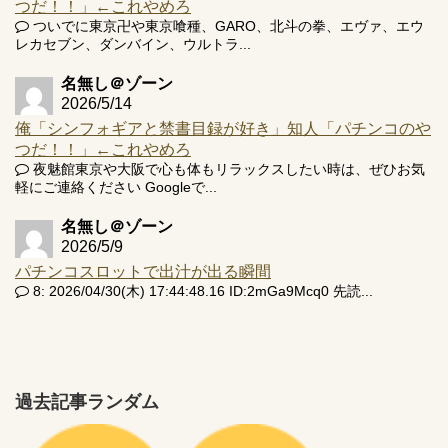
つだ！！」←これやめろ
ついでに東京卍や東京喰種、GARO、北斗の拳、エヴァ、エウ
レカセブン、ダンバイン、ウルトラ...
名無し＠ゾーン
2026/5/14
俺「シンフォギアと禁書目録が好き」知人「パチンコのや
つだ！！」←これやめろ
夜魅館東京や大阪で心も体もリラックスしたい時は、ぜひお気
軽にご連絡ください Googleで...
名無し＠ゾーン
2026/5/9
パチンコスロットで出汁が出る瞬間
8: 2026/04/30(木) 17:44:48.16 ID:2mGa9Mcq0 先読...
過去記事ランダム