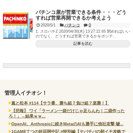
いヤバいか教えて？...
AngelBeats!とかいうクソアニメの思い出ｗｗｗ
パチンコ屋が営業できる条件・・・どう
すれば営業再開できるか考えよう
2020/5/1
パチンコ
0
1: スロパチℤ 2020/04/30(木) 13:27:22.65 閉めればいい
のでなく、どうすれば営業できるかをポジテ...
Powered by livedoor 相互RSS
記事を読む
管理人イチオシ！
嵐と松本 #114【サラ番、勝ち組？負け組？楽勝！】
【悲報】 ワイ「ラーメン一袋だけじゃ足らんわ！二袋作った
ろ！」→結果ｗｗ...
OpenAI、Anthropicに続きMetaのAIも勝手に他社攻撃 嘘...
1GAMEてつの妖回胴中記 #特別編【ヤバチバの朝イチ攻略で