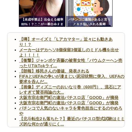
ンク
Powered by livedoor 相互RSS
自動
更新
【未成年禁止】出会える確率
パチンコに遠隔があると言う
80%！？ここが一番出会えま
とキチ扱いされる風潮
ツー
す
ル
【噂】オーイズミ「Lアカマター」近々にも動きあ
り！？
メーカーはデカヘソ8個保留3個返しのミドル機を出せ
よ！！！！
【衝撃】ジャンポケ斉藤の被害女性「バウムクーヘン売
ったりTikTokライ...
【朗報】移民さんの価値、発表される
FIFAとUEFAの争いが凄まじい泥沼状態に突入、UEFAの
要求を呑んだ...
【画像】ディズニーのおいなり巻（600円）、流石にア
レすぎて賛否両論の大...
大阪市宗右衛門町の違法パチスロ店「GOOD」が摘発
大阪市宗右衛門町の違法パチスロ店「GOOD」が摘発
パチンコで人気のないキャラを青色担当にするのやめろ
や
【北斗転生2も落ちた？】最近のパチスロ型式試験はミミ
ズ的な何かが通りにく...
無職のパチンコカス(22)なんやが、ワイの人生どれくら