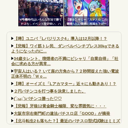
の天井も一緒」
4号機時代はいろんな方法で勝て
【新台】サミー「スマスロ この
たよな…イベント設定狙い、ハ
素晴らしい世界に祝福を！ぱー
イエナ、超技術介入機、新装狙
と2」筐体画像が公開される！こ
い…
のすば10周年イベントの会場に
展示されているらしいぞ！！！
【噂】ユニバ「Lバジリスク4」導入は12月以降！？
【悲報】ワイ筋トレ民、ダンベルベンチプレス30kgできる
ようになったのに...
34歳タレント、喫煙者の不満にピシャリ「自業自得」「社
会に求める方が異常...
宇宙人はいる？ いて座の方角から７２秒間捉えた強い電波
正体不明の「Ｗｏ...
【噂】オーイズミ「Lアカマター」近々にも動きあり！？
２円パチンコを打つ事を決意しました。
(´;ω;`)パチンコ勝った♡♡
【悲報】牙狼12黄金騎士極限、変な雰囲気に・・・
大阪市宗右衛門町の違法パチスロ店「GOOD」が摘発
【北斗転生2も落ちた？】最近のパチスロ型式試験はミミズ
的な何かが通りにく...