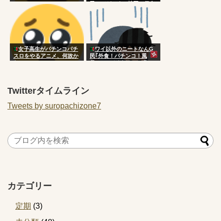
民ってどこまで韓国に侵食
されてんだよｗｗｗｗｗｗ
ｗｗｗ
女子高生がパチンコパチ
ワイ以外のニートなんG
スロをやるアニメ、何故か
民｢外食！パチンコ！風
ない
俗！｣←バイタリティ凄い
よな
Twitterタイムライン
Tweets by suropachizone7
カテゴリー
定期
(3)