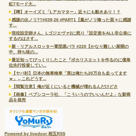
虹7モード大...
【噂】オーイズミ「Lアカマター」近々にも動きあり！？
感謝の出ノリ??#039;26 #PART1【嵐がノリ喰った面々に感謝
す...
現役設定師さん、Lゴジエヴァ2に怒り「設定差をALL非公表に
するのはさす...
新・リアルスロッター軍団黒バラ #220【かなり難しい展開の
中、持ち味の...
最近知ってびっくりしたこと『ポカリスエットを作るのに億単
位先行投資してい...
【ヤバ杉】日本の無車検車「実は俺たち20万台も走ってます
ｗ」←これどうす...
【閲覧注意】俺が近くにいると機械が壊れるんだけどさ
【画像】ペプシコーラ社、「こういうのでいいんだよ」な新商
品を発売
Powered by livedoor 相互RSS