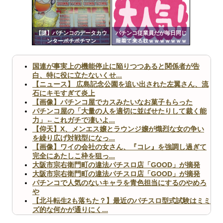
ンク
Powered by livedoor 相互RSS
自動
更新
【謎】パチンコのデータカウ
パチンコ従業員だが毎日同じ
ンターポチポチマン
服着て来る奴ｗｗｗｗｗｗｗ
ツー
ｗｗｗｗｗ
ル
国連が事実上の機能停止に陥りつつあると関係者が告
白、特に役に立たないくせ...
【ニュース】 広島記念公園を追い出された左翼さん、流
石にキモすぎて炎上
【画像】パチンコ屋でカスみたいなお菓子もらった
パチンコ屋の「大量の人を適切に並ばせたりして裁く能
力」←これガチで凄いよ...
【仰天】X、メンエス嬢とラウンジ嬢が熾烈な女の争い
を繰り広げ対戦型になっ...
【画像】ワイの会社の女さん、『コレ』を強調し過ぎて
完全にあたしこ枠を狙っ...
大阪市宗右衛門町の違法パチスロ店「GOOD」が摘発
大阪市宗右衛門町の違法パチスロ店「GOOD」が摘発
パチンコで人気のないキャラを青色担当にするのやめろ
や
【北斗転生2も落ちた？】最近のパチスロ型式試験はミミ
ズ的な何かが通りにく...
無職のパチンコカス(22)なんやが、ワイの人生どれくら