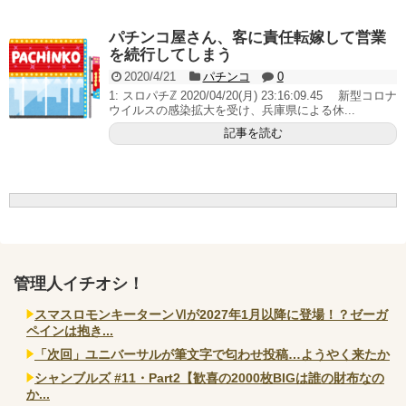
いヤバいか教えて？...
AngelBeats!とかいうクソアニメの思い出ｗｗｗ
パチンコ屋さん、客に責任転嫁して営業
を続行してしまう
2020/4/21
パチンコ
0
1: スロパチℤ 2020/04/20(月) 23:16:09.45 新型コロナ
ウイルスの感染拡大を受け、兵庫県による休...
Powered by livedoor 相互RSS
記事を読む
管理人イチオシ！
スマスロモンキーターンⅥが2027年1月以降に登場！？ゼーガ
ペインは抱き...
「次回」ユニバーサルが筆文字で匂わせ投稿…ようやく来たか
シャンブルズ #11・Part2【歓喜の2000枚BIGは誰の財布なの
か...