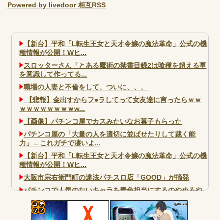
Powered by livedoor 相互RSS
【新台】平和「L転生王女と天才令嬢の魔法革命」公式の機
種情報が公開！Wヒ...
スロッターさん「とある魔術の禁書目録2は喰種を超える事
を意識して作ってる...
職場の人妻と不倫をして、ついに、、、
【悲報】金出すからフ●ラしてって女友達に言ったらｗｗ
ｗｗｗｗｗｗｗｗw...
【画像】パチンコ屋でカスみたいなお菓子もらった
パチンコ屋の「大量の人を適切に並ばせたりして裁く能
力」←これガチで凄いよ...
【新台】平和「L転生王女と天才令嬢の魔法革命」公式の機
種情報が公開！Wヒ...
大阪市宗右衛門町の違法パチスロ店「GOOD」が摘発
パチンコで人気のないキャラを青色担当にするのやめろや
ワイ、パチンコ屋店員の目の前で会員カードを握り潰し
「今までありがとう」と...