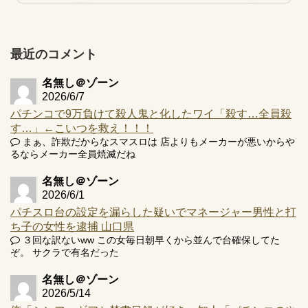
的な何かが通りにく...
【実戦報告】e黄門ちゃま寿限無 初日の評判まとめ！コン
プ報告あり！弱予告...
最近のコメント
アズールレーン スロット評価はコイン持ちの悪い疑似ボ天
井の軽い絆？
名無し＠ゾーン
2026/6/7
パチンコで9万負けて殺人鬼と化したワイ「殺す…全員殺
す…」←こいつを救え！！！
まぁ、詐欺だからなスマスロは 店よりもメーカーが悪いからや
Powered by livedoor 相互RSS
るならメーカー全員焼滅だね
名無し＠ゾーン
2026/6/1
パチスロ台の設定を漏らした疑いでマネージャー男性と打
ち子の女性を逮捕 山口県
３回な訳ないww この女毎日朝早くから並んで台確保してた
ぞ。 サクラで有名だった
名無し＠ゾーン
2026/5/14