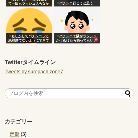
パチンコ行こうと思う
て一回もラッシュ入らなか
ったんだがこんなもん？
もしかしてパチンコって
パチンコで隣がラッシュ
絶対勝てないようにできて
かけぬけたら踊ってもいい
るのか…？朝3万勝ちだっ
の？
たのに気づいたら5万負け
Twitterタイムライン
Tweets by suropachizone7
カテゴリー
定期
(3)