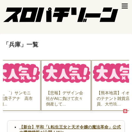
「
兵庫
」
一覧
 ´_ゝ`）サンモニ
【悲報】デザイン会
【熊本地震】イオ
場貴子アナ 高市
社がAIに負けて次々
のテナント雑貨店
相...
倒産して...
員、大竹玖...
【新台】平和「L転生王女と天才令嬢の魔法革命」公式