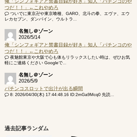
俺「シンフォギアと禁書目録が好き」知人「パチンコのや
つだ！！」←これやめろ
ついでに東京卍や東京喰種、GARO、北斗の拳、エヴァ、エウ
レカセブン、ダンバイン、ウルトラ...
名無し＠ゾーン
2026/5/14
俺「シンフォギアと禁書目録が好き」知人「パチンコのや
つだ！！」←これやめろ
夜魅館東京や大阪で心も体もリラックスしたい時は、ぜひお気
軽にご連絡ください Googleで...
名無し＠ゾーン
2026/5/9
パチンコスロットで出汁が出る瞬間
8: 2026/04/30(木) 17:44:48.16 ID:2mGa9Mcq0 先読...
過去記事ランダム