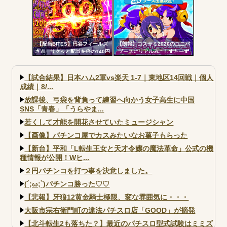
均9,800個のサバチャンに突入
【配当BITES】円谷フィールズ
【朗報】コスサミ2026のユニバ
さん、サクッと配当を倍の140円
ブースにリアルみこしすたーず
に爆上げ。ストップ高へ【株価
が降臨！！！電音部の実機も!？
飛行隊】
【試合結果】日本ハム2軍vs楽天 1-7｜東地区14回戦｜個人
成績｜8/...
放課後、弓袋を背負って練習へ向かう女子高生に中国
SNS「青春」「うらやま...
若くして才能を開花させていたミュージシャン
【画像】パチンコ屋でカスみたいなお菓子もらった
【新台】平和「L転生王女と天才令嬢の魔法革命」公式の機
種情報が公開！Wヒ...
２円パチンコを打つ事を決意しました。
(´;ω;`)パチンコ勝った♡♡
【悲報】牙狼12黄金騎士極限、変な雰囲気に・・・
大阪市宗右衛門町の違法パチスロ店「GOOD」が摘発
【北斗転生2も落ちた？】最近のパチスロ型式試験はミミズ