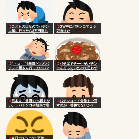
こどもの日なのでパチン
GW中にパチンコで１０
コ屋に行ったら8万円盗ら
万負けた
れたんだがこの国おかしい
だろ
(´・ω・｀)無職だけどパ
パチ屋でチー牛がパチン
チンコ屋さん行っていい？
コを打っていたので思わず
頭に血が昇り台に顔面を叩
きつけた
日本人「貧困でPS買えな
パチンコって分母まで回
い」←パチンコや競馬で増
すのが一番勝てないか？
やせばええだけなのにアホ
今日パチンコで5万使っ