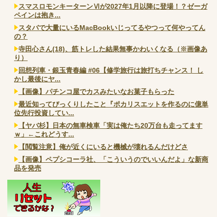
スマスロモンキーターンⅥが2027年1月以降に登場！？ゼーガ
ペインは抱き...
スタバで大量にいるMacBookいじってるやつって何やってん
の？
寺田心さん(18)、筋トレした結果無事かわいくなる（※画像あ
り）
回想列車・銀玉青春編 #06【修学旅行は旅打ちチャンス！ し
かし最後にヤ...
【画像】パチンコ屋でカスみたいなお菓子もらった
最近知ってびっくりしたこと『ポカリスエットを作るのに億単
位先行投資してい...
【ヤバ杉】日本の無車検車「実は俺たち20万台も走ってます
ｗ」←これどうす...
【閲覧注意】俺が近くにいると機械が壊れるんだけどさ
【画像】ペプシコーラ社、「こういうのでいいんだよ」な新商
品を発売