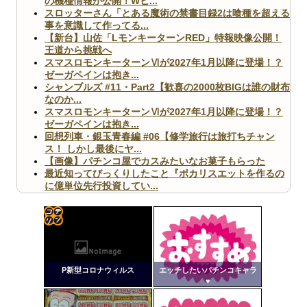
の機種情報が公開！Wヒ...
スロッターさん「とある魔術の禁書目録2は喰種を超える
事を意識して作ってる...
【新台】山佐「LモンキーターンRED」特報映像公開！
王道から挑戦へ
スマスロモンキーターンⅥが2027年1月以降に登場！？
ゼーガペインは抱き...
シャンブルズ #11・Part2【歓喜の2000枚BIGは誰の財布
なのか...
スマスロモンキーターンⅥが2027年1月以降に登場！？
ゼーガペインは抱き...
回想列車・銀玉青春編 #06【修学旅行は旅打ちチャン
ス！ しかし最後にヤ...
【画像】パチンコ屋でカスみたいなお菓子もらった
最近知ってびっくりしたこと『ポカリスエットを作るの
に億単位先行投資してい...
【ヤバ杉】日本の無車検車「実は俺たち20万台も走って
ますｗ」←これどうす...
【閲覧注意】俺が近くにいると機械が壊れるんだけどさ
【画像】ペプシコーラ社、「こういうのでいいんだよ」
コテ
な新商品を発売
リン
P新型コロナウィルス
エッチしたいパチンコキャラ
- 固
♥
定リ