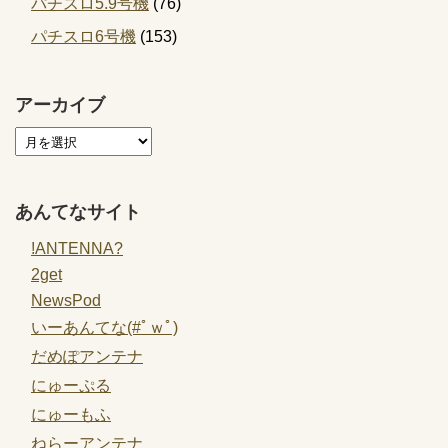
パチスロ5.9号機
(76)
パチスロ6号機
(153)
アーカイブ
あんてなサイト
!ANTENNA?
2get
NewsPod
いーあんてな(#ﾟｗﾟ)
だめぽアンテナ
にゅーぷる
にゅーもふ
ねらーアンテナ