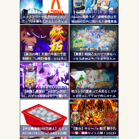
コテ
無職のパチンコカス(22)なんやが、ワイの人生どれくらい
ヤバいか教えて？...
リン
AngelBeats!とかいうクソアニメの思い出ｗｗｗ
エクスアリーナ松戸がディスク
Daiichi開発ラボ「虚構推理は天
- 固
アップ2を撤去したらしくディス
井100G以内に当たると虚構真偽
クアッパーさん達から落胆の声
が2回当選するまで転落しない状
定リ
態に突入するぞ。300G・700G
ンク
の天井も一緒」
自動
Powered by livedoor 相互RSS
更新
【新台の噂】大都の今後の予定
【重要】戦国乙女のママ枠をハ
判明!? 「L押忍!番長」は12月に
ッキリさせよう。イエヤスちゃ
ツー
登場か
んやヒデヨシちゃんはママなの
か。ノブ様はママではないのか
ル
を
【朗報】最新台「eエデンズゼ
戦コレ3の筐体って今見るとガチ
ロ」わずか1時間48分で一撃9万
ャガチャしててAIで作らせたみ
5000発コンプリートを達成して
たいだよな
しまうｗ 究極LT期待出玉2万発
超えの現行最強スペックは伊達
じゃないな…
【中古機価格200万超え】ガラス
【新台】サミー「e 獣王 獅子の
がバキバキになったSAOⅡの画
一撃」機種サイト公開！1/319×
像が話題に…
ドデカSTRAIGHT、右の1/2で平