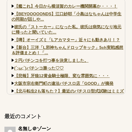
と比べてどうよ？
【艦これ】今日から横須賀のカレー機関開幕か・・・！
【BEYOOOOONDS】江口紗耶「小島はなちゃんは中学生
の同期が話しや...
彼氏の「ストーカー」になった私。彼氏は病気になり地元
に帰ったと聞いていた...
【噂】オーイズミ「Lアカマター」近々にも動きあり！？
【新台】三洋「L邪神ちゃんドロップキック」5ch実戦感想
＆評価まとめ！「...
２円パチンコを打つ事を決意しました。
(´;ω;`)パチンコ勝った♡♡
【悲報】牙狼12黄金騎士極限、変な雰囲気に・・・
大阪市宗右衛門町の違法パチスロ店「GOOD」が摘発
【北斗転生2も落ちた？】最近のパチスロ型式試験はミミズ
的な何かが通りにく...
【実戦報告】e黄門ちゃま寿限無 初日の評判まとめ！コン
プ報告あり！弱予告...
最近のコメント
アズールレーン スロット評価はコイン持ちの悪い疑似ボ天
井の軽い絆？
名無し＠ゾーン