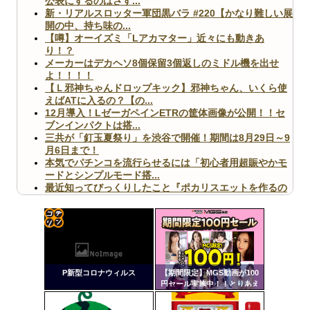
公表にするのはさす...
新・リアルスロッター軍団黒バラ #220【かなり難しい展
開の中、持ち味の...
【噂】オーイズミ「Lアカマター」近々にも動きあ
り！？
メーカーはデカヘソ8個保留3個返しのミドル機を出せ
よ！！！！
【Ｌ邪神ちゃんドロップキック】邪神ちゃん、いくら使
えばATに入るの？【の...
12月導入！LゼーガペインETRの筐体画像が公開！！セ
ブンインパクトは搭...
三共が「釘玉夏祭り」を渋谷で開催！期間は8月29日～9
月6日まで！
本気でパチンコを流行らせるには「初心者用超賑やかモ
ードとシンプルモード搭...
最近知ってびっくりしたこと『ポカリスエットを作るの
に億単位先行投資してい...
【ヤバ杉】日本の無車検車「実は俺たち20万台も走って
ますｗ」←これどうす...
【閲覧注意】俺が近くにいると機械が壊れるんだけどさ
コテ
【画像】ペプシコーラ社、「こういうのでいいんだよ」
リン
な新商品を発売
P新型コロナウィルス
【期間限定】MGS動画が100
- 固
円セール実施中！！とりあえ
ず全部買うやろｗｗｗｗｗ
定リ