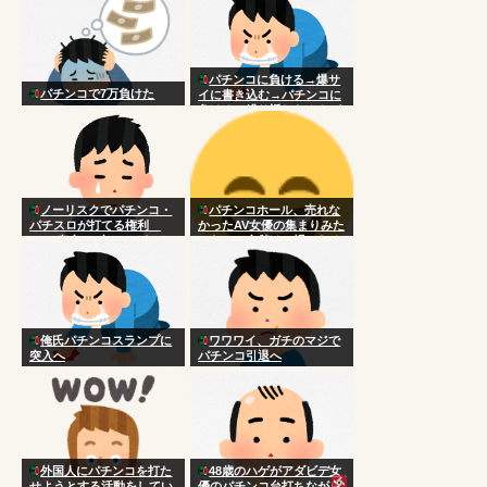
パチンコに負ける→爆サ
パチンコで7万負けた
イに書き込む→パチンコに
負けるの繰り返しなんやが
ノーリスクでパチンコ・
パチンコホール、売れな
パチスロが打てる権利
かったAV女優の集まりみた
VS 寿命+10年 ←どっち
いなのの金儲けの場になる
がいい？
俺氏パチンコスランプに
ワワワイ、ガチのマジで
突入へ
パチンコ引退へ
外国人にパチンコを打た
48歳のハゲがアダビデ女
せようとする活動をしてい
優のパチンコ台打ちながら