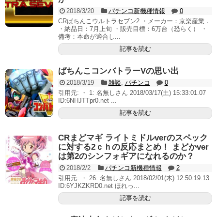
2018/3/20
パチンコ新機種情報
0
CRぱちんこウルトラセブン2 ・メーカー：京楽産業．
・納品日：7月上旬 ・販売目標：6万台（恐らく） ・
備考：本命が適合し...
記事を読む
ぱちんこコンバトラーVの思い出
2018/3/19
雑談
,
パチンコ
0
引用元: ・ 1: 名無しさん 2018/03/17(土) 15:33:01.07
ID:6NHJTTpr0.net ...
記事を読む
CRまどマギ ライトミドルverのスペック
に対する2ｃｈの反応まとめ！ まどかver
は第2のシンフォギアになれるのか？
2018/2/2
パチンコ新機種情報
2
引用元: ・ 26: 名無しさん 2018/02/01(木) 12:50:19.13
ID:6YJKZKRD0.net ほれっ...
記事を読む