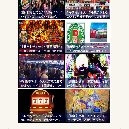
自動
更新
連れ打ちしてるクソガキ「ヤバ
5号機おじさん「6号機がつまら
い！ヤバい！エグい！エグい！
ない？5号機初期のクソ台を超え
Powered by livedoor 相互RSS
ツー
アツい！アツい！」←語彙力無
る事は絶対に無理」
さすぎだろｗｗｗ
ル
【新台】サミー「e 獣王 獅子の
宮崎県の「スーパーDステーショ
一撃」機種サイト公開！1/319×
ン39都城駅前店」が8月30日の
ドデカSTRAIGHT、右の1/2で平
営業をもって閉店へ
均9,800個のサバチャンに突入
4号機時代はいろんな方法で勝て
【朗報】漫画「東京喰種」なぜ
たよな…イベント設定狙い、ハ
か令和になって大ヒットしてし
イエナ、超技術介入機、新装狙
まうｗｗｗ
い…
スロッターさん「マギレコの冷
【朗報】平和・キュインフォに
遇ってどんな感じになるの？」
て乙女5の「乙女アタック系」
「繚乱の刻系」の連続演出信頼
度が公開される！みんなの体感