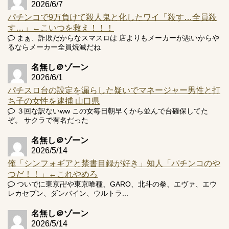
2026/6/7
パチンコで9万負けて殺人鬼と化したワイ「殺す…全員殺
す…」←こいつを救え！！！
まぁ、詐欺だからなスマスロは 店よりもメーカーが悪いからや
Powered by livedoor 相互RSS
るならメーカー全員焼滅だね
名無し＠ゾーン
2026/6/1
パチスロ台の設定を漏らした疑いでマネージャー男性と打
ち子の女性を逮捕 山口県
３回な訳ないww この女毎日朝早くから並んで台確保してた
ぞ。 サクラで有名だった
名無し＠ゾーン
2026/5/14
俺「シンフォギアと禁書目録が好き」知人「パチンコのや
つだ！！」←これやめろ
ついでに東京卍や東京喰種、GARO、北斗の拳、エヴァ、エウ
レカセブン、ダンバイン、ウルトラ...
名無し＠ゾーン
2026/5/14