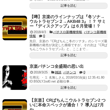
記事を読む
【噂】京楽のラインナップは『冬ソナ→
ウルトラセブン２→AKB48 3』！？ サミ
ー『ディスクアップ』は６月登場！？
2018/4/3
パチスロ新機種情報
,
パチンコ新機種
情報
0
先日、京楽の『CRぱちんこ冬のソナタ』のシリーズ最
新機種の発売が決定した模様ですが、その次は『CRぱ
ちんこウルトラセブン2』と、ここまで...
記事を読む
京楽パチンコ全盛期の思い出
2018/3/25
雑談
,
パチンコ
0
引用元: ・ 1: 名無しさん 2018/03/16(金) 12:35:41.80
ID:B5DLY2od0.net 必殺仕事...
記事を読む
【京楽】CRぱちんこウルトラセブン2 つ
いに本命スペックが適合！？ 導入は7月
か