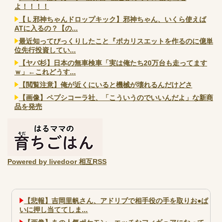
よ！！！！
【Ｌ邪神ちゃんドロップキック】邪神ちゃん、いくら使えば
ATに入るの？【の...
最近知ってびっくりしたこと『ポカリスエットを作るのに億単
位先行投資してい...
【ヤバ杉】日本の無車検車「実は俺たち20万台も走ってます
ｗ」←これどうす...
【閲覧注意】俺が近くにいると機械が壊れるんだけどさ
【画像】ペプシコーラ社、「こういうのでいいんだよ」な新商
品を発売
Powered by livedoor 相互RSS
【悲報】吉岡里帆さん、アドリブで相手役の手を取りお●ぱ
いに押し当ててしま...