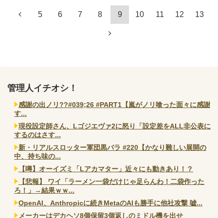
5
6
7
8
9
10
11
12
13
管理人イチオシ！
感謝の出ノリ??#039;26 #PART1【嵐がノリ喰った面々に感謝
す...
現役設定師さん、Lゴジエヴァ2に怒り「設定差をALL非公表に
するのはさす...
新・リアルスロッター軍団黒バラ #220【かなり難しい展開の
中、持ち味の...
【噂】オーイズミ「Lアカマター」近々にも動きあり！？
【悲報】 ワイ「ラーメン一袋だけじゃ足らんわ！二袋作った
ろ！」→結果ｗｗ...
OpenAI、Anthropicに続きMetaのAIも勝手に他社攻撃 嘘...
メーカーはデカヘソ8個保留3個返しのミドル機を出せ