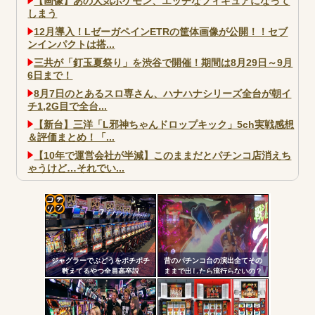
【画像】あの人気ポケモン、エッチなフィギュアになって
しまう
12月導入！LゼーガペインETRの筐体画像が公開！！セブ
ンインパクトは搭...
三共が「釘玉夏祭り」を渋谷で開催！期間は8月29日～9月
6日まで！
8月7日のとあるスロ専さん、ハナハナシリーズ全台が朝イ
チ1,2G目で全台...
【新台】三洋「L邪神ちゃんドロップキック」5ch実戦感想
＆評価まとめ！「...
【10年で運営会社が半減】このままだとパチンコ店消えち
ゃうけど…それでい...
大阪市宗右衛門町の違法パチスロ店「GOOD」が摘発
パチンコで人気のないキャラを青色担当にするのやめろや
ワイ、パチンコ屋店員の目の前で会員カードを握り潰し
コテ
「今までありがとう」と...
リン
無職のパチンコカス(22)なんやが、ワイの人生どれくらい
ジャグラーでぶどうをポチポチ
昔のパチンコ台の演出全てその
- 固
ヤバいか教えて？...
数えてるやつ全員高卒説
ままで出したら流行らないの？
定リ
AngelBeats!とかいうクソアニメの思い出ｗｗｗ
ンク