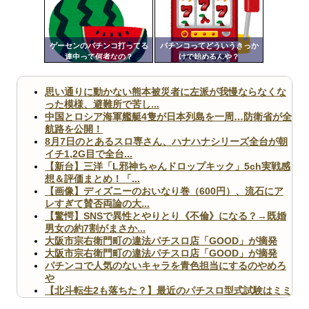
ンク
自動
Powered by livedoor 相互RSS
更新
ゲーセンのパチンコ打ってる
パチンコってどういうきっか
連中って何者なの？
けで始めるんや？
ツー
ル
思い通りに動かない熊本被災者に左派が我慢ならなくな
った模様、避難所で苦し...
中国とロシア海軍艦艇4隻が日本列島を一周…防衛省が全
航路を公開！
8月7日のとあるスロ専さん、ハナハナシリーズ全台が朝
イチ1,2G目で全台...
【新台】三洋「L邪神ちゃんドロップキック」5ch実戦感
想＆評価まとめ！「...
【画像】ディズニーのおいなり巻（600円）、流石にア
レすぎて賛否両論の大...
【驚愕】SNSで異性とやりとり《不倫》になる？→既婚
男女の約7割がまさか...
大阪市宗右衛門町の違法パチスロ店「GOOD」が摘発
大阪市宗右衛門町の違法パチスロ店「GOOD」が摘発
パチンコで人気のないキャラを青色担当にするのやめろ
や
【北斗転生2も落ちた？】最近のパチスロ型式試験はミミ
ズ的な何かが通りにく...