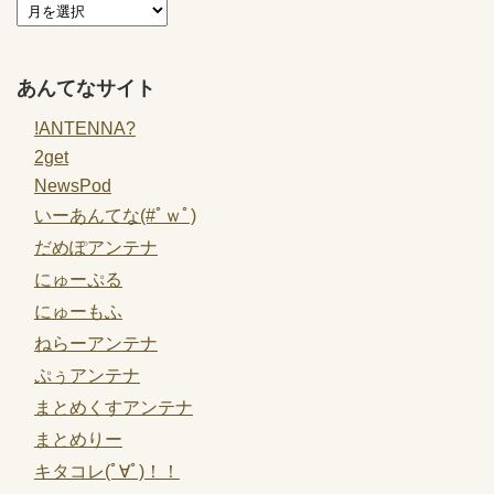
あんてなサイト
!ANTENNA?
2get
NewsPod
いーあんてな(#ﾟｗﾟ)
だめぽアンテナ
にゅーぷる
にゅーもふ
ねらーアンテナ
ぷぅアンテナ
まとめくすアンテナ
まとめりー
キタコレ(ﾟ∀ﾟ)！！