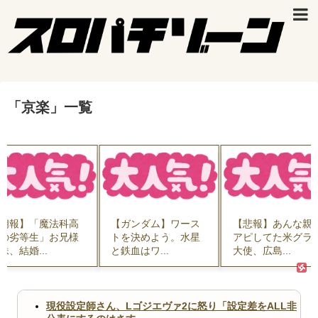
「
京楽
」
一覧
朗報】「魔法科高
【ガンダム】ワース
【悲報】あんな親
の劣等生」お兄様
トを決めよう。水星
アピしてた米グラ
妹、結婚...
と鉄血はワ...
大使、広島...
現役設定師さん、Lゴジエヴァ2に怒り「設定差をALL非