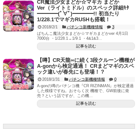
CR魔法少女まどか☆マギカ まどか
Ver（ライトミドル）のスペック詳細ｷﾀ
━━━━(ﾟ∀ﾟ)━━━━!! 初当たり
1/228.1でマギカRUSHも搭載！
2018/2/1
パチンコ新機種情報
3
ぱちんこ魔法少女まどか☆マギカまどかver 4月1日
7000台 ・1/228.1→1/9.1 ・4&1&3...
記事を読む
【噂】CR天龍∞に続く3段クルーン機種が
A-gonから検定通過！ CRまどマギのスペ
ック違いが春先にも登場！？
2018/1/31
パチンコ新機種情報
0
A-gonの噂のパチンコ機『CR RIZINMAN』が検定通過
した模様ですね。おそらく次 機種で、GW前後に発
売？という話ですが、この機...
記事を読む