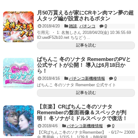
無職のパチンコカス(22)なんやが、ワイの人生どれくら
いヤバいか教えて？...
月50万貰えるが家にCRキン肉マン夢の超
AngelBeats!とかいうクソアニメの思い出ｗｗｗ
人タッグ編が設置されるボタン
2018/4/20
雑談
,
パチンコ
0
引用元: ・ 1: 名無しさん 2018/04/20(金) 10:36:55.69
ID:uwdF52b10.net ちなどう...
記事を読む
Powered by livedoor 相互RSS
ぱちんこ 冬のソナタ RememberのPVと
公式サイトが公開！ 導入は6月18日か
ら！
2018/4/16
パチンコ新機種情報
0
ぱちんこ 冬のソナタ Remember 公式サイト
記事を読む
【京楽】CRぱちんこ冬のソナタ
Rememberの盤面画像＆スペックが判
明！ 冬ソナがミドルスペックで復活！
2018/4/6
パチンコ新機種情報
0
【CRぱちんこ冬のソナタRemember】 ・6/17〜 23000
台 専用枠 ・1/315.1→1/39.8 ・8個保留 ...