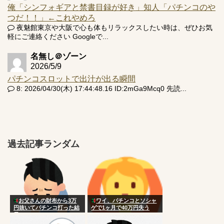
俺「シンフォギアと禁書目録が好き」知人「パチンコのや
つだ！！」←これやめろ
夜魅館東京や大阪で心も体もリラックスしたい時は、ぜひお気
軽にご連絡ください Googleで...
名無し＠ゾーン
2026/5/9
パチンコスロットで出汁が出る瞬間
8: 2026/04/30(木) 17:44:48.16 ID:2mGa9Mcq0 先読...
過去記事ランダム
お父さんの財布から3万
ワイ、パチンコとソシャ
円抜いてパチンコ打った結
ゲで1ヶ月で40万円失う
果