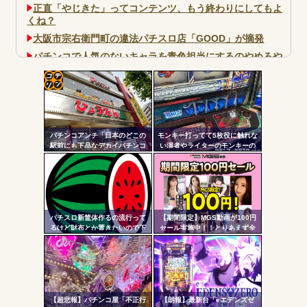
正直「やじきた」ってコンテンツ、もう終わりにしてもよ
くね？
大阪市宗右衛門町の違法パチスロ店「GOOD」が摘発
パチンコで人気のないキャラを青色担当にするのやめろや
ワイ、パチンコ屋店員の目の前で会員カードを握り潰し
「今までありがとう」と...
コテ
無職のパチンコカス(22)なんやが、ワイの人生どれくらい
ヤバいか教えて？...
リン
AngelBeats!とかいうクソアニメの思い出ｗｗｗ
パチンコアンチ「日本のどこの
モンキー打ってて5枚役に触れな
- 固
駅前にも下品なデカイパチンコ
い演者やライターのモンキーの
屋があって恥ずかしい」
講釈とか薄寒いだけだよな
定リ
ンク
自動
Powered by livedoor 相互RSS
更新
パチスロ新筐体作るの流行って
【期間限定】MGS動画が100円
るけど財布とか置きたいので下
セール実施中！！とりあえず全
ツー
皿とか今まで通りがいいわ
部買うやろｗｗｗｗｗ
ル
【超悲報】パチンコ屋「不正行
【朗報】最新台「eエデンズゼ