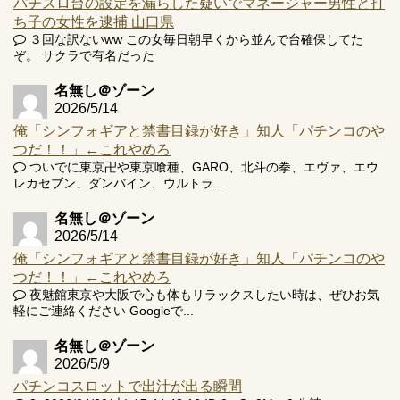
パチスロ台の設定を漏らした疑いでマネージャー男性と打
ち子の女性を逮捕 山口県
３回な訳ないww この女毎日朝早くから並んで台確保してた
ぞ。 サクラで有名だった
名無し＠ゾーン
2026/5/14
俺「シンフォギアと禁書目録が好き」知人「パチンコのや
つだ！！」←これやめろ
ついでに東京卍や東京喰種、GARO、北斗の拳、エヴァ、エウ
レカセブン、ダンバイン、ウルトラ...
名無し＠ゾーン
2026/5/14
俺「シンフォギアと禁書目録が好き」知人「パチンコのや
つだ！！」←これやめろ
夜魅館東京や大阪で心も体もリラックスしたい時は、ぜひお気
軽にご連絡ください Googleで...
名無し＠ゾーン
2026/5/9
パチンコスロットで出汁が出る瞬間