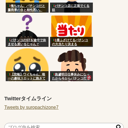
俺ちゃん、パチンコだと
パチンコ店に正装でくる
藤商事の台と相性悪い。
奴
パチンコのSTを途中で休
1番ふざけてるパチンコ
ませる派いるじゃん？
の大当たり決まる
【悲報】ワイちゃん、唯
急遽明日仕事休みになっ
一の趣味スロットに飽きて
たから今からパチンコ打ち
しまう
に行こうと思うんだけど
Twitterタイムライン
Tweets by suropachizone7