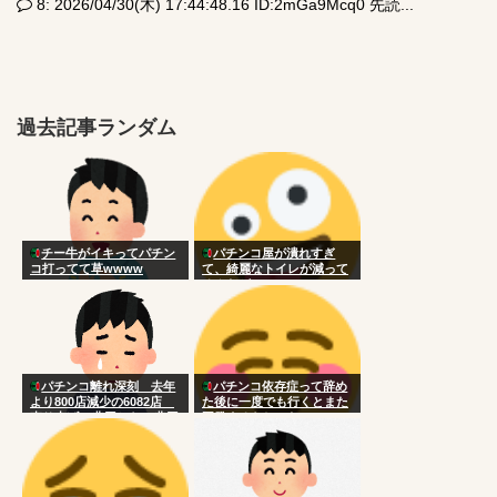
8: 2026/04/30(木) 17:44:48.16 ID:2mGa9Mcq0 先読...
過去記事ランダム
チー牛がイキってパチン
パチンコ屋が潰れすぎ
コ打ってて草wwww
て、綺麗なトイレが減って
るんだが…
パチンコ離れ深刻 去年
パチンコ依存症って辞め
より800店減少の6082店
た後に一度でも行くとまた
売り上げ30兆円から11兆円
再発するらしいな
に減少 [659060378]