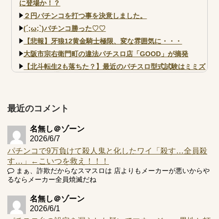
に登場か！？
２円パチンコを打つ事を決意しました。
(´;ω;`)パチンコ勝った♡♡
【悲報】牙狼12黄金騎士極限、変な雰囲気に・・・
大阪市宗右衛門町の違法パチスロ店「GOOD」が摘発
【北斗転生2も落ちた？】最近のパチスロ型式試験はミミズ
的な何かが通りにく...
【実戦報告】e黄門ちゃま寿限無 初日の評判まとめ！コン
プ報告あり！弱予告...
最近のコメント
アズールレーン スロット評価はコイン持ちの悪い疑似ボ天
井の軽い絆？
名無し＠ゾーン
2026/6/7
パチンコで9万負けて殺人鬼と化したワイ「殺す…全員殺
す…」←こいつを救え！！！
まぁ、詐欺だからなスマスロは 店よりもメーカーが悪いからや
Powered by livedoor 相互RSS
るならメーカー全員焼滅だね
名無し＠ゾーン
2026/6/1