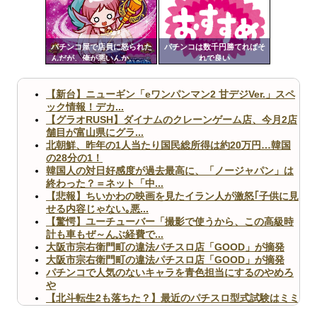
ンク
自動
Powered by livedoor 相互RSS
更新
パチンコ屋で店員に怒られた
パチンコは数千円勝てればそ
んだが、俺が悪いんか、、、
れで良い
ツー
ル
【新台】ニューギン「eワンパンマン2 甘デジVer.」スペ
ック情報！デカ...
【グラオRUSH】ダイナムのクレーンゲーム店、今月2店
舗目が富山県にグラ...
北朝鮮、昨年の1人当たり国民総所得は約20万円…韓国
の28分の1！
韓国人の対日好感度が過去最高に、「ノージャパン」は
終わった？＝ネット「中...
【悲報】ちいかわの映画を見たイラン人が激怒｢子供に見
せる内容じゃない｡悪...
【驚愕】ユーチューバー「撮影で使うから、この高級時
計も車もぜ～んぶ経費で...
大阪市宗右衛門町の違法パチスロ店「GOOD」が摘発
大阪市宗右衛門町の違法パチスロ店「GOOD」が摘発
パチンコで人気のないキャラを青色担当にするのやめろ
や
【北斗転生2も落ちた？】最近のパチスロ型式試験はミミ
ズ的な何かが通りにく...