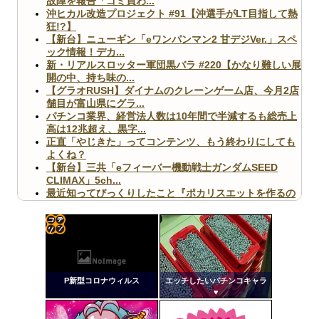
故障を報告「ゴミ買わ...
沖ヒカル改造プロジェクト #91【沖選手がLT目指して熱
狂!?】
【新台】ニューギン「eワンパンマン2 甘デジVer.」スペ
ック情報！デカ...
新・リアルスロッター軍団黒バラ #220【かなり難しい展
開の中、持ち味の...
【グラオRUSH】ダイナムのクレーンゲーム店、今月2店
舗目が富山県にグラ...
パチンコ業界、経営法人数は10年間で半減するも総売上
高は12兆超え、黒字...
正直「やじきた」ってコンテンツ、もう終わりにしても
よくね？
【新台】三共「eフィーバー機動戦士ガンダムSEED
CLIMAX」5ch...
最近知ってびっくりしたこと『ポカリスエットを作るの
に億単位先行投資してい...
【ヤバ杉】日本の無車検車「実は俺たち20万台も走って
ますｗ」←これどうす...
【閲覧注意】俺が近くにいると機械が壊れるんだけどさ
コテ
【画像】ペプシコーラ社、「こういうのでいいんだよ」
リン
な新商品を発売
P新型コロナウィルス
エッチしたいパチンコキャラ
- 固
♥
定リ