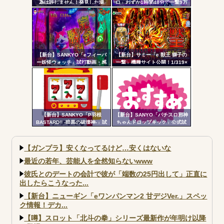
為は許しません！発見した場
ロ」わずか1時間48分で一撃9万
合、警察へ通報します
5000発コンプリートを達成して
よ！！！」
しまうｗ 究極LT期待出玉2万発
超えの現行最強スペックは伊達
じゃないな…
【新台】SANKYO「eフィーバ
【新台】サミー「e 獣王 獅子の
ー妖怪ウォッチ」試打動画・感
一撃」機種サイト公開！1/319×
想まとめ！流石にこれは覇権だ
ドデカSTRAIGHT、右の1/2で平
ろ！SSS評価
均9,800個のサバチャンに突入
【新台】SANKYO「P羽根
【新台】SANYO「パチスロ邪神
BASTARD!! -暗黒の破壊神-」試
ちゃんドロップキック」公式試
打動画公開後の反応まとめ！ポ
打動画公開！演出の作り込みい
チーズっぽい役物で間違いなく
いなｗｗｗ
面白いし、月2万円...
【ガンプラ】安くなってるけど…安くはないな
最近の若年、芸能人を全然知らないwww
彼氏とのデートの会計で彼が「端数の25円出して」正直に
出したらこうなった...
【新台】ニューギン「eワンパンマン2 甘デジVer.」スペッ
ク情報！デカ...
【噂】スロット「北斗の拳」シリーズ最新作が年明け以降