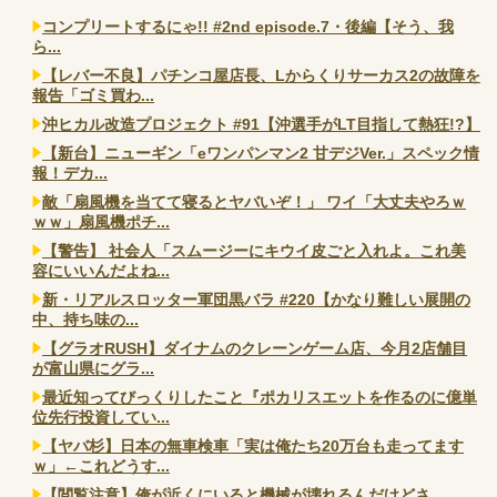
コンプリートするにゃ!! #2nd episode.7・後編【そう、我
ら...
【レバー不良】パチンコ屋店長、Lからくりサーカス2の故障を
報告「ゴミ買わ...
沖ヒカル改造プロジェクト #91【沖選手がLT目指して熱狂!?】
【新台】ニューギン「eワンパンマン2 甘デジVer.」スペック情
報！デカ...
敵「扇風機を当てて寝るとヤバいぞ！」 ワイ「大丈夫やろｗ
ｗｗ」扇風機ポチ...
【警告】 社会人「スムージーにキウイ皮ごと入れよ。これ美
容にいいんだよね...
新・リアルスロッター軍団黒バラ #220【かなり難しい展開の
中、持ち味の...
【グラオRUSH】ダイナムのクレーンゲーム店、今月2店舗目
が富山県にグラ...
最近知ってびっくりしたこと『ポカリスエットを作るのに億単
位先行投資してい...
【ヤバ杉】日本の無車検車「実は俺たち20万台も走ってます
ｗ」←これどうす...
【閲覧注意】俺が近くにいると機械が壊れるんだけどさ