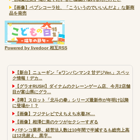
【画像】ペプシコーラ社、「こういうのでいいんだよ」な新商
品を発売
Powered by livedoor 相互RSS
【新台】ニューギン「eワンパンマン2 甘デジVer.」スペッ
ク情報！デカ...
【グラオRUSH】ダイナムのクレーンゲーム店、今月2店舗
目が富山県にグラ...
【噂】スロット「北斗の拳」シリーズ最新作が年明け以降
に登場か！？
【画像】フジテレビでえちえち水着JK…
【画像】相澤仁美のケツがセクシーすぎる
パチンコ業界、経営法人数は10年間で半減するも総売上高
は12兆超え、黒字...