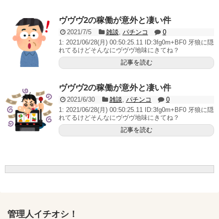
無職のパチンコカス(22)なんやが、ワイの人生どれくら
いヤバいか教えて？...
ヴヴヴ2の稼働が意外と凄い件
AngelBeats!とかいうクソアニメの思い出ｗｗｗ
2021/7/5
雑談
,
パチンコ
0
1: 2021/06/28(月) 00:50:25.11 ID:3fg0m+BF0 牙狼に隠
れてるけどそんなにヴヴヴ地味にきてね？
記事を読む
Powered by livedoor 相互RSS
ヴヴヴ2の稼働が意外と凄い件
2021/6/30
雑談
,
パチンコ
0
1: 2021/06/28(月) 00:50:25.11 ID:3fg0m+BF0 牙狼に隠
れてるけどそんなにヴヴヴ地味にきてね？
記事を読む
管理人イチオシ！