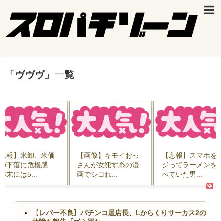
「
ヴヴヴ
」
一覧
悲報】米卸、米価
【画像】キモイおっ
【悲報】スマホを
の下落に危機感
さんが女犯す系の漫
ジってラーメンを
年末には5...
画でシコれ...
べていた男...
【レバー不良】パチンコ屋店長、Lからくりサーカス2の