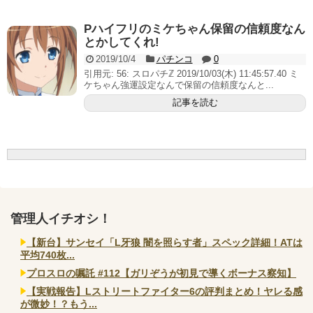
いヤバいか教えて？...
AngelBeats!とかいうクソアニメの思い出ｗｗｗ
Pハイフリのミケちゃん保留の信頼度なん
とかしてくれ!
2019/10/4
パチンコ
0
引用元: 56: スロパチℤ 2019/10/03(木) 11:45:57.40 ミ
ケちゃん強運設定なんで保留の信頼度なんと...
Powered by livedoor 相互RSS
記事を読む
管理人イチオシ！
【新台】サンセイ「L牙狼 闇を照らす者」スペック詳細！ATは
平均740枚...
プロスロの嘱託 #112【ガリぞうが初見で導くボーナス察知】
【実戦報告】Lストリートファイター6の評判まとめ！ヤレる感
が微妙！？もう...