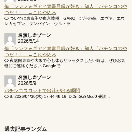
俺「シンフォギアと禁書目録が好き」知人「パチンコのや
つだ！！」←これやめろ
ついでに東京卍や東京喰種、GARO、北斗の拳、エヴァ、エウ
レカセブン、ダンバイン、ウルトラ...
名無し＠ゾーン
2026/5/14
俺「シンフォギアと禁書目録が好き」知人「パチンコのや
つだ！！」←これやめろ
夜魅館東京や大阪で心も体もリラックスしたい時は、ぜひお気
軽にご連絡ください Googleで...
名無し＠ゾーン
2026/5/9
パチンコスロットで出汁が出る瞬間
8: 2026/04/30(木) 17:44:48.16 ID:2mGa9Mcq0 先読...
過去記事ランダム