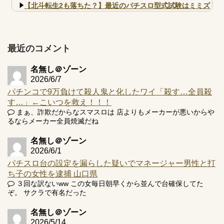
【北斗転生2も落ちた？】最近のパチスロ型式試験はミミズ
的な何かが通りにく...
【実戦報告】e黄門ちゃま寿限無 初日の評判まとめ！コン
プ報告あり！弱予告...
最近のコメント
アズールレーン スロット評価はコイン持ちの悪い疑似ボ天
井の軽い絆？
名無し＠ゾーン
2026/6/7
パチンコで9万負けて殺人鬼と化したワイ「殺す…全員殺
す…」←こいつを救え！！！
まぁ、詐欺だからなスマスロは 店よりもメーカーが悪いからや
Powered by livedoor 相互RSS
るならメーカー全員焼滅だね
名無し＠ゾーン
2026/6/1
パチスロ台の設定を漏らした疑いでマネージャー男性と打
ち子の女性を逮捕 山口県
３回な訳ないww この女毎日朝早くから並んで台確保してた
ぞ。 サクラで有名だった
名無し＠ゾーン
2026/5/14