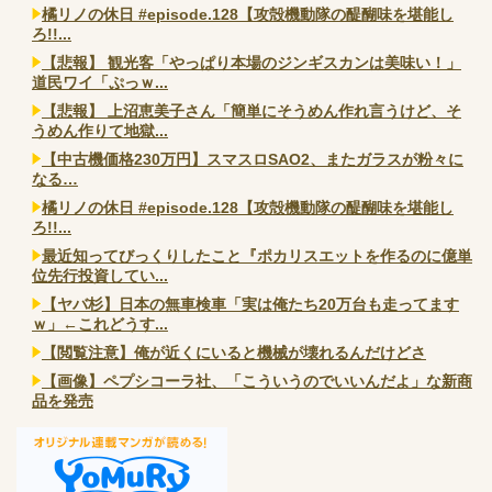
橘リノの休日 #episode.128【攻殻機動隊の醍醐味を堪能し
ろ!!...
【悲報】 観光客「やっぱり本場のジンギスカンは美味い！」
道民ワイ「ぷっｗ...
【悲報】 上沼恵美子さん「簡単にそうめん作れ言うけど、そ
うめん作りて地獄...
【中古機価格230万円】スマスロSAO2、またガラスが粉々に
なる…
橘リノの休日 #episode.128【攻殻機動隊の醍醐味を堪能し
ろ!!...
最近知ってびっくりしたこと『ポカリスエットを作るのに億単
位先行投資してい...
【ヤバ杉】日本の無車検車「実は俺たち20万台も走ってます
ｗ」←これどうす...
【閲覧注意】俺が近くにいると機械が壊れるんだけどさ
【画像】ペプシコーラ社、「こういうのでいいんだよ」な新商
品を発売