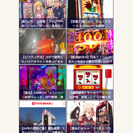
AngelBeats!とかいうクソアニメの思い出ｗｗｗ
コテ
リン
謎のパチンコ演者「フォロワー
【悲報】強打マン、からくりサ
- 固
欲しいからパチンカス適当にフ
ーカス2のレバーを破壊…
ォローしよう」「フォロー返し
定リ
て来ないやつリムろ」←これで
Powered by livedoor 相互RSS
ンク
何回もフォローしてくるのウザ
がられてますよ
自動
更新
【ビスティ打法】ガチで疑問な
【配当BITES】円谷フィールズ
んだけどオカルト信者って台を
さん、サクッと配当を倍の140円
ツー
休ませなかったら爆連したって
に爆上げ。ストップ高へ【株価
いう思考にはならないの？
飛行隊】
ル
【新台】SANKYO「eフィーバ
【極限継承】サンセイ「スマス
ー妖怪ウォッチ」試打動画・感
ロ牙狼」速報ムービー公開！牙
想まとめ！流石にこれは覇権だ
狼の名に恥じぬ出玉性能がパチ
ろ！SSS評価
ンコからスロットへ
【66年の歴史に幕】豊丸産業、7
【新台】サミー「スマスロ リコ
月31日をもってパチンコ事業を
リス・リコイル」ロングPV公