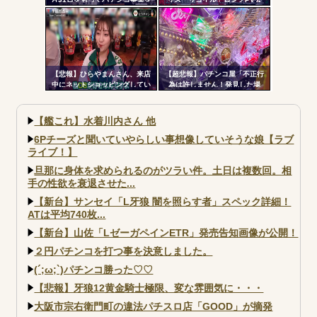
停止へ ナナシーやコマコマ倶
開！新時代の疑似ボ連打を体感
楽部マやウィッチブレイド…た
せよ！！！
くさんの名機をありがとう
【悲報】ひらやまんさん、来店
【超悲報】パチンコ屋「不正行
中にネットショッピングしてい
為は許しません！発見した場
る様子を撮影された挙句シバタ
合、警察へ通報します
ーさんに密告されてしまう…
よ！！！」
【艦これ】水着川内さん 他
6Pチーズと聞いていやらしい事想像していそうな娘【ラブ
ライブ！】
旦那に身体を求められるのがツラい件。土日は複数回。相
手の性欲を衰退させた...
【新台】サンセイ「L牙狼 闇を照らす者」スペック詳細！
ATは平均740枚...
【新台】山佐「LゼーガペインETR」発売告知画像が公開！
２円パチンコを打つ事を決意しました。
(´;ω;`)パチンコ勝った♡♡
【悲報】牙狼12黄金騎士極限、変な雰囲気に・・・
大阪市宗右衛門町の違法パチスロ店「GOOD」が摘発