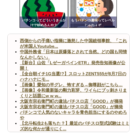
ンク
自動
Powered by livedoor 相互RSS
更新
パチンコってどういうきっか
もうパチンコ趣味ってレベル
けで始めるんや？
じゃねぇぞ
ツー
ル
西側からの手痛い指摘に激怒した中国総領事館、「これ
が米国人Youtube...
中国外務省「日本は原爆落とされて当然。どの国も同情
なんかしない」
【新台】山佐「LゼーガペインETR」発売告知画像が公
開！
【全台朝イチ1G当選!?】スロットZENT555が8月7日の
ハナハナにモ...
【画像】愛知の半グレ、怖すぎる→御尊顔がこちら…
【画像】令和最新版の剛力彩芽、ワイらにブッ刺さりま
くりと話題にw w w...
大阪市宗右衛門町の違法パチスロ店「GOOD」が摘発
大阪市宗右衛門町の違法パチスロ店「GOOD」が摘発
パチンコで人気のないキャラを青色担当にするのやめろ
や
【北斗転生2も落ちた？】最近のパチスロ型式試験はミミ
ズ的な何かが通りにく...
無職のパチンコカス(22)なんやが、ワイの人生どれくら