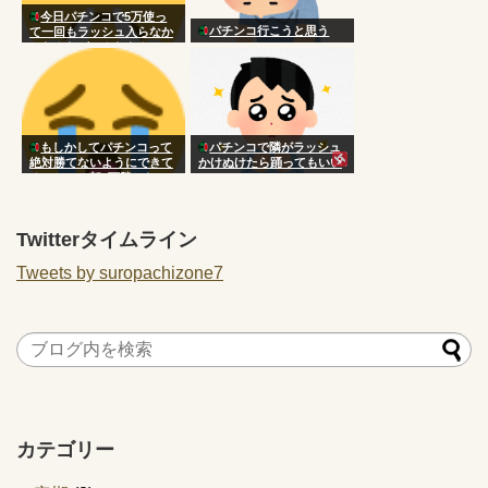
今日パチンコで5万使っ
パチンコ行こうと思う
て一回もラッシュ入らなか
ったんだがこんなもん？
もしかしてパチンコって
パチンコで隣がラッシュ
絶対勝てないようにできて
かけぬけたら踊ってもいい
るのか…？朝3万勝ちだっ
の？
たのに気づいたら5万負け
Twitterタイムライン
Tweets by suropachizone7
カテゴリー