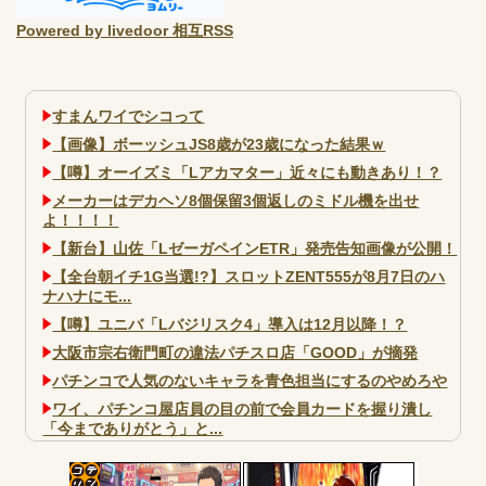
Powered by livedoor 相互RSS
すまんワイでシコって
【画像】ボーッシュJS8歳が23歳になった結果ｗ
【噂】オーイズミ「Lアカマター」近々にも動きあり！？
メーカーはデカヘソ8個保留3個返しのミドル機を出せ
よ！！！！
【新台】山佐「LゼーガペインETR」発売告知画像が公開！
【全台朝イチ1G当選!?】スロットZENT555が8月7日のハ
ナハナにモ...
【噂】ユニバ「Lバジリスク4」導入は12月以降！？
大阪市宗右衛門町の違法パチスロ店「GOOD」が摘発
パチンコで人気のないキャラを青色担当にするのやめろや
ワイ、パチンコ屋店員の目の前で会員カードを握り潰し
「今までありがとう」と...
無職のパチンコカス(22)なんやが、ワイの人生どれくらい
ヤバいか教えて？...