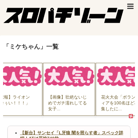
「
ミケちゃん
」
一覧
悲報】ライオン
【画像】壮絶ないじ
花火大会「ボラン
暑ぅい！！！」
めでガチ濡れしてる
ィアを100名ほど
..
女子...
集したに...
【新台】サンセイ「L牙狼 闇を照らす者」スペック詳