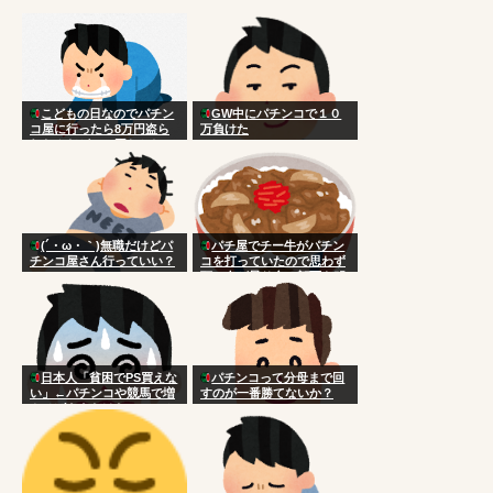
こどもの日なのでパチン
GW中にパチンコで１０
コ屋に行ったら8万円盗ら
万負けた
れたんだがこの国おかしい
だろ
(´・ω・｀)無職だけどパ
パチ屋でチー牛がパチン
チンコ屋さん行っていい？
コを打っていたので思わず
頭に血が昇り台に顔面を叩
きつけた
日本人「貧困でPS買えな
パチンコって分母まで回
い」←パチンコや競馬で増
すのが一番勝てないか？
やせばええだけなのにアホ