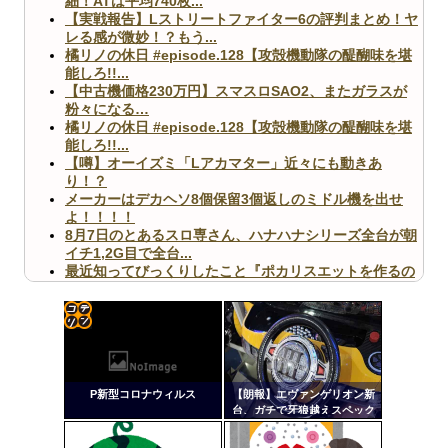
細！ATは平均740枚...
【実戦報告】Lストリートファイター6の評判まとめ！ヤ
レる感が微妙！？もう...
橘リノの休日 #episode.128【攻殻機動隊の醍醐味を堪
能しろ!!...
【中古機価格230万円】スマスロSAO2、またガラスが
粉々になる…
橘リノの休日 #episode.128【攻殻機動隊の醍醐味を堪
能しろ!!...
【噂】オーイズミ「Lアカマター」近々にも動きあ
り！？
メーカーはデカヘソ8個保留3個返しのミドル機を出せ
よ！！！！
8月7日のとあるスロ専さん、ハナハナシリーズ全台が朝
イチ1,2G目で全台...
最近知ってびっくりしたこと『ポカリスエットを作るの
に億単位先行投資してい...
【ヤバ杉】日本の無車検車「実は俺たち20万台も走って
ますｗ」←これどうす...
【閲覧注意】俺が近くにいると機械が壊れるんだけどさ
コテ
【画像】ペプシコーラ社、「こういうのでいいんだよ」
リン
な新商品を発売
P新型コロナウィルス
【朗報】エヴァンゲリオン新
- 固
台、ガチで牙狼越えスペック
で爆誕
定リ