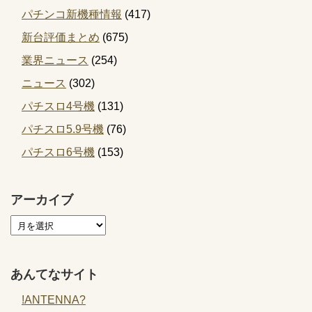
パチンコ新機種情報
(417)
新台評価まとめ
(675)
業界ニュース
(254)
ニュース
(302)
パチスロ4号機
(131)
パチスロ5.9号機
(76)
パチスロ6号機
(153)
アーカイブ
あんてなサイト
!ANTENNA?