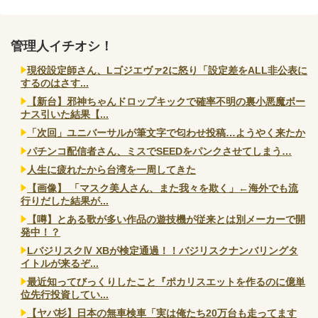
管理人イチオシ！
現役設定師さん、Lゴジエヴァ2に怒り「設定差をALL非公表に
するのはさす...
【新台】邪神ちゃんドロップキックで確率不明の裏小悪魔ボー
ナス引いた結果【...
「次回」ユニバーサルが筆文字で匂わせ投稿…ようやく来たか
パチンコ配信者さん、ミスでSEEDをパンクさせてしまう…
人生に疲れたから台湾を一周してきた
【画像】 「マスク美人さん、また我々を欺く」←海外でも流
行りだした結果が...
【噂】とある歌が多い作品の遊技機が従来とは別メーカーで開
発中！？
LバジリスクⅣ XBが検定通過！！バジリスクナンバリングタ
イトルが来るぞ...
最近知ってびっくりしたこと『ポカリスエットを作るのに億単
位先行投資してい...
【ヤバ杉】日本の無車検車「実は俺たち20万台も走ってます