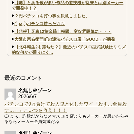
【噂】とある歌が多い作品の遊技機が従来とは別メーカー
で開発中！？
２円パチンコを打つ事を決意しました。
(´;ω;`)パチンコ勝った♡♡
【悲報】牙狼12黄金騎士極限、変な雰囲気に・・・
大阪市宗右衛門町の違法パチスロ店「GOOD」が摘発
【北斗転生2も落ちた？】最近のパチスロ型式試験はミミズ
的な何かが通りにく...
【実戦報告】e黄門ちゃま寿限無 初日の評判まとめ！コン
プ報告あり！弱予告...
アズールレーン スロット評価はコイン持ちの悪い疑似ボ天
最近のコメント
井の軽い絆？
名無し＠ゾーン
2026/6/7
パチンコで9万負けて殺人鬼と化したワイ「殺す…全員殺
す…」←こいつを救え！！！
Powered by livedoor 相互RSS
まぁ、詐欺だからなスマスロは 店よりもメーカーが悪いからや
るならメーカー全員焼滅だね
名無し＠ゾーン