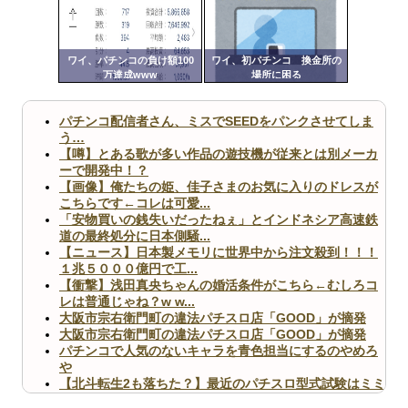
ンク
自動
Powered by livedoor 相互RSS
更新
ワイ、パチンコの負け額100
ワイ、初パチンコ 換金所の
万達成www
場所に困る
ツー
ル
パチンコ配信者さん、ミスでSEEDをパンクさせてしま
う…
【噂】とある歌が多い作品の遊技機が従来とは別メーカ
ーで開発中！？
【画像】俺たちの姫、佳子さまのお気に入りのドレスが
こちらです←コレは可愛...
「安物買いの銭失いだったねぇ」とインドネシア高速鉄
道の最終処分に日本側騒...
【ニュース】日本製メモリに世界中から注文殺到！！！
１兆５０００億円で工...
【衝撃】浅田真央ちゃんの婚活条件がこちら←むしろコ
レは普通じゃね？w w...
大阪市宗右衛門町の違法パチスロ店「GOOD」が摘発
大阪市宗右衛門町の違法パチスロ店「GOOD」が摘発
パチンコで人気のないキャラを青色担当にするのやめろ
や
【北斗転生2も落ちた？】最近のパチスロ型式試験はミミ
ズ的な何かが通りにく...