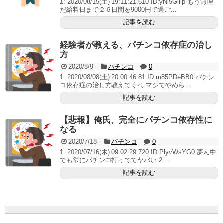
1: 2020/08/15(土) 19:11:21.610 ID:yNi5Glllp もう無理
だ給料日まで２６日間を9000円で過ご...
記事を読む
経験者が教える、パチンコ依存症の治し
方
2020/8/9
パチンコ
0
1: 2020/08/08(土) 20:00:46.81 ID:m85PDeBB0 パチン
コ依存症の治し方教えてくれ マジでやめら...
記事を読む
【悲報】俺氏、完全にパチンコ依存性に
なる
2020/7/18
パチンコ
0
1: 2020/07/16(木) 09:02:29.720 ID:PlyvWsYG0 夢ん中
でも常にパチンコ打っててヤバい 2...
記事を読む