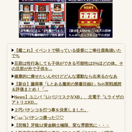
注意しましょう。」←これおか
しいだろｗｗｗ
5号機おじさん「6号機がつまら
【新台】SANYO「パチスロ邪神
ない？5号機初期のクソ台を超え
ちゃんドロップキック」公式試
る事は絶対に無理」
打動画公開！演出の作り込みい
いなｗｗｗ
【艦これ】イベントで弱っている提督にご奉仕鹿島描いた
でち
旦那は性行為しても子供ができる可能性は5%ほどの体。そ
の旦那が外で子供を...
健康的に痩せたいんやけどどんな運動なら出来るかなあ
【新台】藤商事「Lとある魔術の禁書目録2」5ch実戦感想
＆評価まとめ！「...
News】ユニバ「L/バジリスクⅣXB」、北電子「Lライザの
アトリエKD...
２円パチンコを打つ事を決意しました。
(´;ω;`)パチンコ勝った♡♡
【悲報】牙狼12黄金騎士極限、変な雰囲気に・・・