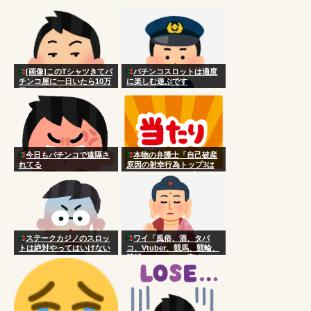
[画像]このTシャツきてパ
パチンコスロットは適度
チンコ屋に一日いたら10万
に楽しむ遊ぶです
円もらえるならやるか？
今日もパチンコで遠隔さ
本物の弁護士「自己破産
れてる
原因の射幸行為トップ3は
パチンコ、ソシャゲ、FX」
ステークカジノのスロッ
ワイ「風俗、酒、タバ
トは絶対やってはいけない
コ、Vtuber、競馬、競輪、
競艇、パチンコ、宝くじ一
切やりません興味ありませ
ん」