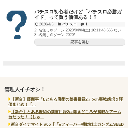
無職のパチンコカス(22)なんやが、ワイの人生どれくら
いヤバいか教えて？...
パチスロ初心者だけど「パチスロ必勝ガ
AngelBeats!とかいうクソアニメの思い出ｗｗｗ
イド」って買う価値ある！？
2020/4/5
パチスロ
1
2: 名無し＠ゾーン 2020/04/04(土) 16:11:48.666 ない
3: 名無し＠ゾーン 2020/...
記事を読む
Powered by livedoor 相互RSS
管理人イチオシ！
【新台】藤商事「Lとある魔術の禁書目録2」5ch実戦感想＆評
価まとめ！「...
【新台】とある魔術の禁書目録2は叩きどころが満載なアーム
台だった！【しゅ...
新台ダイナマイト #05【「eフィーバー機動戦士ガンダムSEED