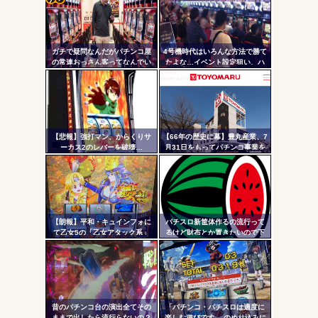
ワイ、パチンコ屋店員の目の前で会員カードを握り潰し
「今までありがとう」と...
コテ
無職のパチンコカス(22)なんやが、ワイの人生どれくらい
リン
ヤバいか教えて？...
ガチで疑問なんだがパチンコ屋
4号機時代はいろんな方法で勝て
- 固
AngelBeats!とかいうクソアニメの思い出ｗｗｗ
の常連おっさん客ってなんでい
たよな…イベント設定狙い、ハ
つも同じ服着てるの？
イエナ、超技術介入機、新装狙
定リ
い…
ンク
自動
更新
【悲報】強打マン、からくりサ
【66年の歴史に幕】豊丸産業、7
Powered by livedoor 相互RSS
ーカス2のレバーを破壊…
月31日をもってパチンコ事業を
ツー
停止へ ナナシーやコマコマ倶
楽部マやウィッチブレイド…た
ル
くさんの名機をありがとう
【朗報】平和・キュインフォに
パチスロ新筐体作るの流行って
て乙女5の「乙女アタック系」
るけど財布とか置きたいので下
「繚乱の刻系」の連続演出信頼
皿とか今まで通りがいいわ
度が公開される！みんなの体感
と比べてどうよ？
昔のパチンコ台の演出全てその
「パチンコ・パチスロは適度に
ままで出したら流行らないの？
楽しむ遊びです。 のめり込みに