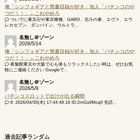
俺「シンフォギアと禁書目録が好き」知人「パチンコのや
つだ！！」←これやめろ
ついでに東京卍や東京喰種、GARO、北斗の拳、エヴァ、エウ
レカセブン、ダンバイン、ウルトラ...
名無し＠ゾーン
2026/5/14
俺「シンフォギアと禁書目録が好き」知人「パチンコのや
つだ！！」←これやめろ
夜魅館東京や大阪で心も体もリラックスしたい時は、ぜひお気
軽にご連絡ください Googleで...
名無し＠ゾーン
2026/5/9
パチンコスロットで出汁が出る瞬間
8: 2026/04/30(木) 17:44:48.16 ID:2mGa9Mcq0 先読...
過去記事ランダム