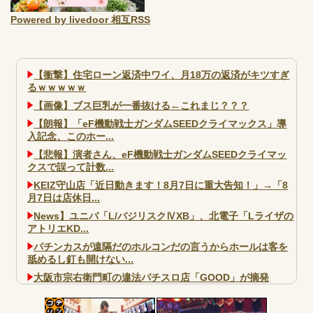
Powered by livedoor 相互RSS
【衝撃】住宅ローン返済中ワイ、月18万の返済がキツすぎ
るｗｗｗｗｗ
【画像】ブス巨乳が一番抜ける←これまじ？？？
【朗報】「eF機動戦士ガンダムSEEDクライマックス」導
入記念、このホー...
【悲報】演者さん、eF機動戦士ガンダムSEEDクライマッ
クスで誤って計数...
KEIZ守山店「近日動きます！8月7日に重大告知！」→「8
月7日は店休日...
News】ユニバ「L/バジリスクⅣXB」、北電子「Lライザの
アトリエKD...
パチンカスが遠隔だのホルコンだの言うからホールは客を
舐めるし釘も開けない...
大阪市宗右衛門町の違法パチスロ店「GOOD」が摘発
パチンコで人気のないキャラを青色担当にするのやめろや