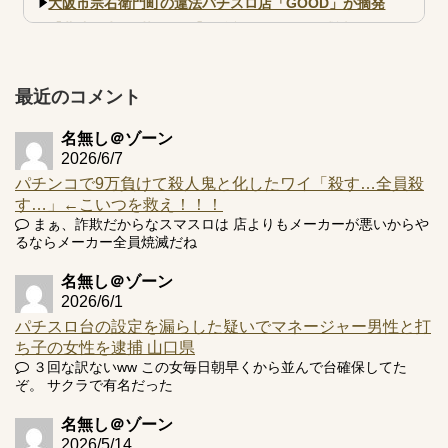
大阪市宗右衛門町の違法パチスロ店「GOOD」が摘発
【北斗転生2も落ちた？】最近のパチスロ型式試験はミミズ
的な何かが通りにく...
【実戦報告】e黄門ちゃま寿限無 初日の評判まとめ！コン
プ報告あり！弱予告...
最近のコメント
アズールレーン スロット評価はコイン持ちの悪い疑似ボ天
井の軽い絆？
名無し＠ゾーン
2026/6/7
パチンコで9万負けて殺人鬼と化したワイ「殺す…全員殺
す…」←こいつを救え！！！
まぁ、詐欺だからなスマスロは 店よりもメーカーが悪いからや
るならメーカー全員焼滅だね
Powered by livedoor 相互RSS
名無し＠ゾーン
2026/6/1
パチスロ台の設定を漏らした疑いでマネージャー男性と打
ち子の女性を逮捕 山口県
３回な訳ないww この女毎日朝早くから並んで台確保してた
ぞ。 サクラで有名だった
名無し＠ゾーン
2026/5/14