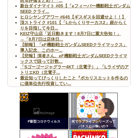
想＆評価まとめ！「...
新台ダイナマイト #05【「eフィーバー機動戦士ガンダム
SEED クライ...
ヒロシヤングアワー #645【ギスギスを回避せよ！！】
頂ストライク #101【「Lからくりサーカス2」超からく
りを目指して今日...
KEIZ守山店「近日動きます！8月7日に重大告知！」
→「8月7日は店休日...
【朗報】「eF機動戦士ガンダムSEEDクライマックス」
導入記念、このホー...
【悲報】演者さん、eF機動戦士ガンダムSEEDクライマ
ックスで誤って計数...
「Sゴーゴージャグラー4KT（北電子）」「Lライザのア
トリエKD（北電子...
最近知ってびっくりしたこと『ポカリスエットを作るの
に億単位先行投資してい...
【ヤバ杉】日本の無車検車「実は俺たち20万台も走って
ますｗ」←これどうす...
【閲覧注意】俺が近くにいると機械が壊れるんだけどさ
【画像】ペプシコーラ社、「こういうのでいいんだよ」
コテ
な新商品を発売
リン
P新型コロナウィルス
何でラブライブシリーズって
- 固
パチスロが無いの？
定リ