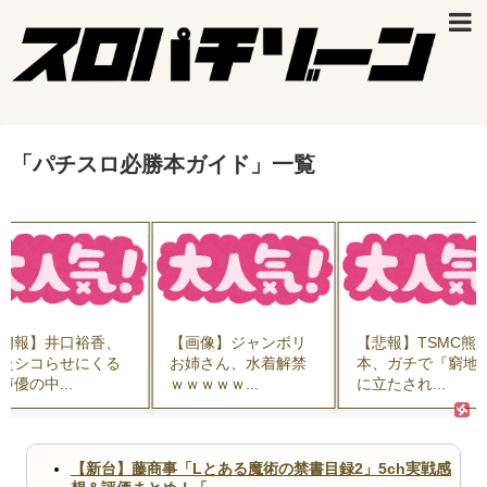
「
パチスロ必勝本ガイド
」
一覧
朗報】井口裕香、
【画像】ジャンボリ
【悲報】TSMC熊
たシコらせにくる
お姉さん、水着解禁
本、ガチで『窮地
声優の中...
ｗｗｗｗｗ...
に立たされ...
【新台】藤商事「Lとある魔術の禁書目録2」5ch実戦感