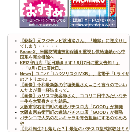
ンク
Powered by livedoor 相互RSS
自動
更新
ゲーセンのパチンコ打ってる
【悲報】ニートだけどパチン
連中って何者なの？
コで勝ちすぎて怖すぎるんだ
ツー
けど…
ル
【悲報】元フジテレビ渡邊渚さん、『地獄』に逆戻りし
てしまう・・・・・
SpaceX、米国防関連技術保護を重視し供給連鎖から中
国系を完全排除へ ...
KEIZ守山店「近日動きます！8月7日に重大告知！」
→「8月7日は店休日...
News】ユニバ「L/バジリスクⅣXB」、北電子「Lライザ
のアトリエKD...
【画像】令和最新版の宇垣美里さん←こう言うのでいい
んだよが目一杯詰まって...
【画像】カリスマ美容師さん、ココリコ田中みたいなチ
ー牛を大変身させた結果...
大阪市宗右衛門町の違法パチスロ店「GOOD」が摘発
大阪市宗右衛門町の違法パチスロ店「GOOD」が摘発
パチンコで人気のないキャラを青色担当にするのやめろ
や
【北斗転生2も落ちた？】最近のパチスロ型式試験はミミ
ズ的な何かが通りにく...