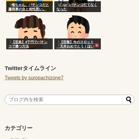
俺ちゃん、パチンコだと
(´;ω;`)パチンコ打てなく
藤商事の台と相性悪い。
なった
【至急】4千円でパチン
【悲報】今のスロット
コで勝つ方法
「天井おめでとう！ほい
200枚！w」
Twitterタイムライン
Tweets by suropachizone7
カテゴリー