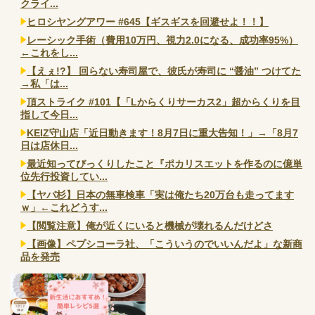
クライ...
ヒロシヤングアワー #645【ギスギスを回避せよ！！】
レーシック手術（費用10万円、視力2.0になる、成功率95%）
←これをし...
【えぇ!?】 回らない寿司屋で、彼氏が寿司に “醤油” つけてた
→私「は...
頂ストライク #101【「Lからくりサーカス2」超からくりを目
指して今日...
KEIZ守山店「近日動きます！8月7日に重大告知！」→「8月7
日は店休日...
最近知ってびっくりしたこと『ポカリスエットを作るのに億単
位先行投資してい...
【ヤバ杉】日本の無車検車「実は俺たち20万台も走ってます
ｗ」←これどうす...
【閲覧注意】俺が近くにいると機械が壊れるんだけどさ
【画像】ペプシコーラ社、「こういうのでいいんだよ」な新商
品を発売