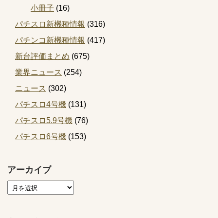
小冊子
(16)
パチスロ新機種情報
(316)
パチンコ新機種情報
(417)
新台評価まとめ
(675)
業界ニュース
(254)
ニュース
(302)
パチスロ4号機
(131)
パチスロ5.9号機
(76)
パチスロ6号機
(153)
アーカイブ