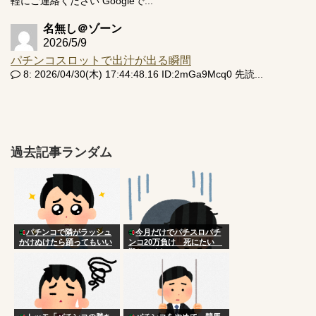
軽にご連絡ください Googleで...
名無し＠ゾーン
2026/5/9
パチンコスロットで出汁が出る瞬間
8: 2026/04/30(木) 17:44:48.16 ID:2mGa9Mcq0 先読...
過去記事ランダム
パチンコで隣がラッシュ
今月だけでパチスロパチ
かけぬけたら踊ってもいい
ンコ20万負け 死にたい
の？
殺してくれ