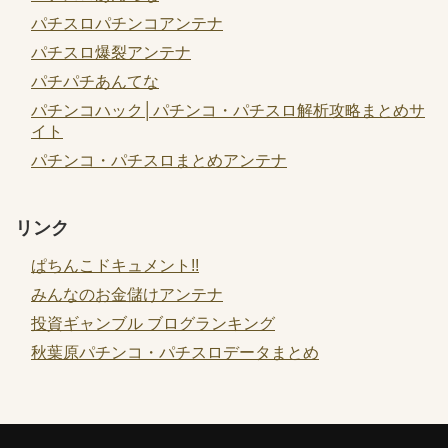
パチスロパチンコアンテナ
パチスロ爆裂アンテナ
パチパチあんてな
パチンコハック│パチンコ・パチスロ解析攻略まとめサ
イト
パチンコ・パチスロまとめアンテナ
リンク
ぱちんこドキュメント!!
みんなのお金儲けアンテナ
投資ギャンブル ブログランキング
秋葉原パチンコ・パチスロデータまとめ