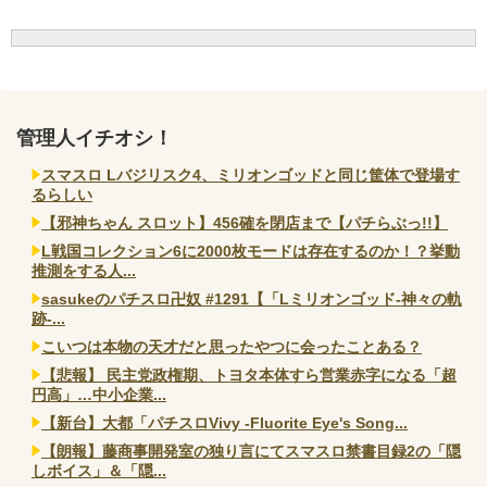
管理人イチオシ！
スマスロ Lバジリスク4、ミリオンゴッドと同じ筐体で登場す
るらしい
【邪神ちゃん スロット】456確を閉店まで【パチらぶっ!!】
L戦国コレクション6に2000枚モードは存在するのか！？挙動
推測をする人...
sasukeのパチスロ卍奴 #1291【「Lミリオンゴッド-神々の軌
跡-...
こいつは本物の天才だと思ったやつに会ったことある？
【悲報】 民主党政権期、トヨタ本体すら営業赤字になる「超
円高」…中小企業...
【新台】大都「パチスロVivy -Fluorite Eye's Song...
【朗報】藤商事開発室の独り言にてスマスロ禁書目録2の「隠
しボイス」＆「隠...