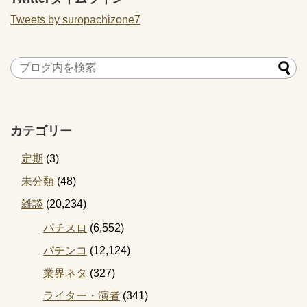
Tweets by suropachizone7
カテゴリー
定期
(3)
未分類
(48)
雑談
(20,234)
パチスロ
(6,552)
パチンコ
(12,124)
業界ネタ
(327)
ライター・演者
(341)