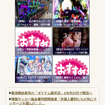
狼の名に恥じぬ出玉性能がパチ
活2”で不正基板が発見された模
ンコからスロットへ
様…関係者さん「中古購入は控
ル
えた方がいいと思います」
【朗報】「あの椅子カバー」の
【朗報】漫画「東京喰種」なぜ
カプセルトイ、爆誕。自宅や職
か令和になって大ヒットしてし
場をパチンコ屋にしちゃおうｗ
まうｗｗｗ
ｗｗ
お前ら「周期抽選嫌い」←なぜ
【新台】SANKYO「eフィーバ
メーカーは周期抽選の台ばかり
ー妖怪ウォッチ」ロング試打動
出すんだ？
画&反応まとめ！妖怪ウォッチ世
代がパチンコデビューしまくり
そうな予感
e女神のカフェテラスの収支がマ
【朗報】解析サイトさん、戦コ
イナス1000kに到達した…
レ6の周期狙いの項目に「もがみ
んの尻画像」を採用
新潟県妙高市の「ダイナム新井店」が8月23日で閉店へ
韓国サッカー協会審判部関係者「外国人審判たちが先にマ
ッサージを望んだ」と...