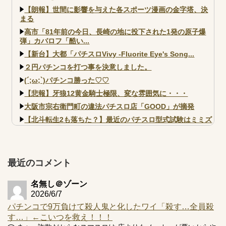
【朗報】世間に影響を与えた各スポーツ漫画の金字塔、決
まる
高市「81年前の今日、長崎の地に投下された1発の原子爆
弾」カバロフ「酷い...
【新台】大都「パチスロVivy -Fluorite Eye's Song...
２円パチンコを打つ事を決意しました。
(´;ω;`)パチンコ勝った♡♡
【悲報】牙狼12黄金騎士極限、変な雰囲気に・・・
大阪市宗右衛門町の違法パチスロ店「GOOD」が摘発
【北斗転生2も落ちた？】最近のパチスロ型式試験はミミズ
的な何かが通りにく...
【実戦報告】e黄門ちゃま寿限無 初日の評判まとめ！コン
プ報告あり！弱予告...
最近のコメント
アズールレーン スロット評価はコイン持ちの悪い疑似ボ天
井の軽い絆？
名無し＠ゾーン
2026/6/7
パチンコで9万負けて殺人鬼と化したワイ「殺す…全員殺
す…」←こいつを救え！！！