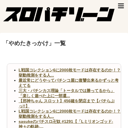
「
やめたきっかけ
」
一覧
L戦国コレクション6に2000枚モードは存在するのか！？
挙動推測をする人...
最近常にどうやってパチンコ屋に復讐出来るかずっと考
えてる
三大・パチンカス理論「トータルでは勝ってるから」
「楽しく遊べた上に一部還...
【邪神ちゃん スロット】456確を閉店まで【パチらぶ
っ!!】
L戦国コレクション6に2000枚モードは存在するのか！？
挙動推測をする人...
sasukeのパチスロ卍奴 #1291【「Lミリオンゴッド-
神々の軌跡-...