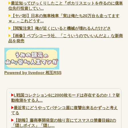
最近知ってびっくりしたこと『ポカリスエットを作るのに億単
位先行投資してい...
【ヤバ杉】日本の無車検車「実は俺たち20万台も走ってます
ｗ」←これどうす...
【閲覧注意】俺が近くにいると機械が壊れるんだけどさ
【画像】ペプシコーラ社、「こういうのでいいんだよ」な新商
品を発売
Powered by livedoor 相互RSS
L戦国コレクション6に2000枚モードは存在するのか！？挙
動推測をする人...
最近常にどうやってパチンコ屋に復讐出来るかずっと考え
てる
【朗報】藤商事開発室の独り言にてスマスロ禁書目録2の
「隠しボイス」「隠し...