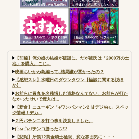
宮崎県の「スーパーDステーショ
ガチで疑問なんだがパチンコ屋
ン39都城駅前店」が8月30日の
の常連おっさん客ってなんでい
営業をもって閉店へ
つも同じ服着てるの？
【新台】SANYO「パチスロ邪神
【新台】SANKYO「eフィーバ
ちゃんドロップキック」公式試
ー妖怪ウォッチ」試打動画・感
打動画公開！演出の作り込みい
想まとめ！流石にこれは覇権だ
いなｗｗｗ
ろ！SSS評価
【前編】俺の娘の結婚が破談に。だが彼氏は「2000万の土
地」を購入。こじ...
映画ちいかわ島編って､結局誰が悪かったの？
【感想スレ】水曜日のダウンタウン【怪談に関する説ほ
か】
お前らに豊丸を名残惜しむ資格なんてない、お前らが打た
なかったせいで豊丸は...
【新台】ニューギン「eワンパンマン2 甘デジVer.」スペッ
ク情報！デカ...
２円パチンコを打つ事を決意しました。
(´;ω;`)パチンコ勝った♡♡
【悲報】牙狼12黄金騎士極限、変な雰囲気に・・・