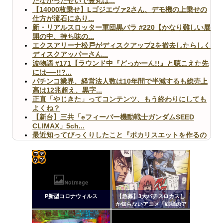
たなかったせいで豊丸は...
【14000枚乗せ】Lゴジエヴァ2さん、デモ機の上乗せの
仕方が流石にあり...
新・リアルスロッター軍団黒バラ #220【かなり難しい展
開の中、持ち味の...
エクスアリーナ松戸がディスクアップ2を撤去したらしく
ディスクアッパーさん...
波物語 #171【ラウンド中『どっかーん!!』と聴こえた先
には──!!?...
パチンコ業界、経営法人数は10年間で半減するも総売上
高は12兆超え、黒字...
正直「やじきた」ってコンテンツ、もう終わりにしても
よくね？
【新台】三共「eフィーバー機動戦士ガンダムSEED
CLIMAX」5ch...
最近知ってびっくりしたこと『ポカリスエットを作るの
に億単位先行投資してい...
【ヤバ杉】日本の無車検車「実は俺たち20万台も走って
ますｗ」←これどうす...
【閲覧注意】俺が近くにいると機械が壊れるんだけどさ
コテ
【画像】ペプシコーラ社、「こういうのでいいんだよ」
リン
な新商品を発売
P新型コロナウィルス
【急募】3大パチスロカスし
- 固
か知らないアニメ「緋弾のア
リア」「百花繚乱サムライガ
定リ
ールズ」