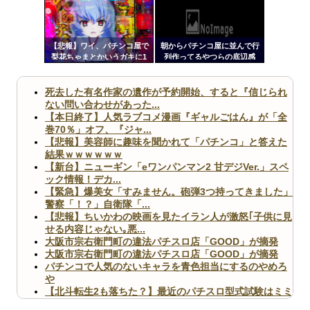
ンク
自動
Powered by livedoor 相互RSS
更新
【悲報】ワイ、パチンコ屋で
朝からパチンコ屋に並んで行
梨花ちゃまとかいうガキに1
列作ってるやつらの底辺感
ツー
万カツアゲされる
ww
ル
死去した有名作家の遺作が予約開始、すると『信じられ
ない問い合わせがあった...
【本日終了】人気ラブコメ漫画『ギャルごはん』が「全
巻70％」オフ、『ジャ...
【悲報】美容師に趣味を聞かれて「パチンコ」と答えた
結果ｗｗｗｗｗｗ
【新台】ニューギン「eワンパンマン2 甘デジVer.」スペ
ック情報！デカ...
【緊急】爆美女「すみません。砲弾3つ持ってきました」
警察「！？」自衛隊「...
【悲報】ちいかわの映画を見たイラン人が激怒｢子供に見
せる内容じゃない｡悪...
大阪市宗右衛門町の違法パチスロ店「GOOD」が摘発
大阪市宗右衛門町の違法パチスロ店「GOOD」が摘発
パチンコで人気のないキャラを青色担当にするのやめろ
や
【北斗転生2も落ちた？】最近のパチスロ型式試験はミミ
ズ的な何かが通りにく...