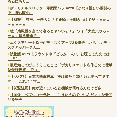
流石にあり...
新・リアルスロッター軍団黒バラ #220【かなり難しい展開の
中、持ち味の...
【悲報】 有吉、一般人に「ド正論」を叩きつけて炎上ｗｗｗ
ｗｗｗｗｗ
敵「扇風機を当てて寝るとヤバいぞ！」 ワイ「大丈夫やろｗ
ｗｗ」扇風機ポチ...
エクスアリーナ松戸がディスクアップ2を撤去したらしくディ
スクアッパーさん...
波物語 #171【ラウンド中『どっかーん!!』と聴こえた先には
──!!?...
最近知ってびっくりしたこと『ポカリスエットを作るのに億単
位先行投資してい...
【ヤバ杉】日本の無車検車「実は俺たち20万台も走ってます
ｗ」←これどうす...
【閲覧注意】俺が近くにいると機械が壊れるんだけどさ
【画像】ペプシコーラ社、「こういうのでいいんだよ」な新商
品を発売