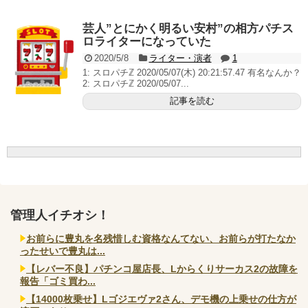
無職のパチンコカス(22)なんやが、ワイの人生どれくら
いヤバいか教えて？...
芸人”とにかく明るい安村”の相方パチス
AngelBeats!とかいうクソアニメの思い出ｗｗｗ
ロライターになっていた
2020/5/8
ライター・演者
1
1: スロパチℤ 2020/05/07(木) 20:21:57.47 有名なんか？
2: スロパチℤ 2020/05/07...
記事を読む
Powered by livedoor 相互RSS
管理人イチオシ！
お前らに豊丸を名残惜しむ資格なんてない、お前らが打たなか
ったせいで豊丸は...
【レバー不良】パチンコ屋店長、Lからくりサーカス2の故障を
報告「ゴミ買わ...
【14000枚乗せ】Lゴジエヴァ2さん、デモ機の上乗せの仕方が