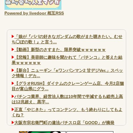
Powered by livedoor 相互RSS
「娘が『パパの好きなガンダムの歌がまた聴きたい。むせ
ち◯ぽの歌！』と言う...
【動画】新型のさすまた、限界突破ｗｗｗｗｗｗ
【悲報】美容師に趣味を聞かれて「パチンコ」と答えた結
果ｗｗｗｗｗｗ
【新台】ニューギン「eワンパンマン2 甘デジVer.」スペッ
ク情報！デカ...
【グラオRUSH】ダイナムのクレーンゲーム店、今月2店舗
目が富山県にグラ...
パチンコ業界、経営法人数は10年間で半減するも総売上高
は12兆超え、黒字...
正直「やじきた」ってコンテンツ、もう終わりにしてもよ
くね？
大阪市宗右衛門町の違法パチスロ店「GOOD」が摘発
パチンコで人気のないキャラを青色担当にするのやめろや