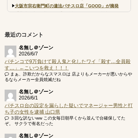
大阪市宗右衛門町の違法パチスロ店「GOOD」が摘発
【北斗転生2も落ちた？】最近のパチスロ型式試験はミミズ
的な何かが通りにく...
【実戦報告】e黄門ちゃま寿限無 初日の評判まとめ！コン
プ報告あり！弱予告...
最近のコメント
アズールレーン スロット評価はコイン持ちの悪い疑似ボ天
井の軽い絆？
名無し＠ゾーン
2026/6/7
パチンコで9万負けて殺人鬼と化したワイ「殺す…全員殺
す…」←こいつを救え！！！
まぁ、詐欺だからなスマスロは 店よりもメーカーが悪いからや
るならメーカー全員焼滅だね
Powered by livedoor 相互RSS
名無し＠ゾーン
2026/6/1
パチスロ台の設定を漏らした疑いでマネージャー男性と打
ち子の女性を逮捕 山口県
３回な訳ないww この女毎日朝早くから並んで台確保してた
ぞ。 サクラで有名だった
名無し＠ゾーン