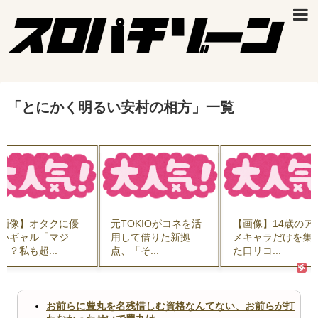
「
とにかく明るい安村の相方
」
一覧
画像】オタクに優
元TOKIOがコネを活
【画像】14歳のア
いギャル「マジ
用して借りた新拠
メキャラだけを集
！？私も超...
点、「そ...
た口リコ...
お前らに豊丸を名残惜しむ資格なんてない、お前らが打