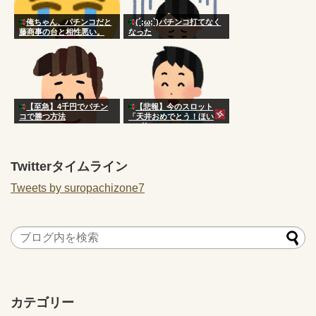
俺ちゃん、パチンコだと
(´;ω;`)パチンコ打てなく
藤商事の台と相性悪い。
なった
【至急】4千円でパチン
【悲報】今のスロット
コで勝つ方法
「天井おめでとう！ほい
200枚！w」
Twitterタイムライン
Tweets by suropachizone7
カテゴリー