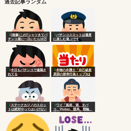
過去記事ランダム
[画像]このTシャツきてパ
パチンコスロットは適度
チンコ屋に一日いたら10万
に楽しむ遊ぶです
円もらえるならやるか？
今日もパチンコで遠隔さ
本物の弁護士「自己破産
れてる
原因の射幸行為トップ3は
パチンコ、ソシャゲ、FX」
ステークカジノのスロッ
ワイ「風俗、酒、タバ
トは絶対やってはいけない
コ、Vtuber、競馬、競輪、
競艇、パチンコ、宝くじ一
切やりません興味ありませ
ん」