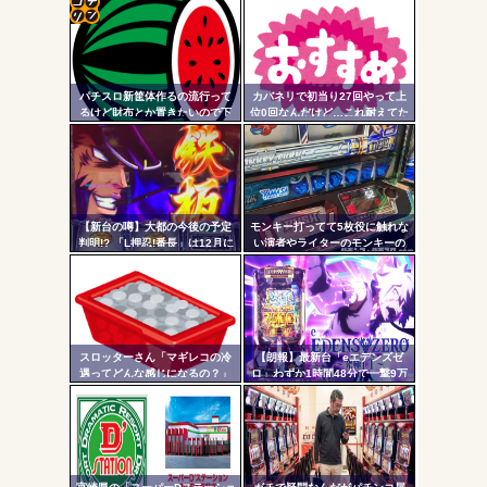
ワイ、パチンコ屋店員の目の前で会員カードを握り潰し
「今までありがとう」と...
コテ
無職のパチンコカス(22)なんやが、ワイの人生どれくらい
リン
ヤバいか教えて？...
パチスロ新筐体作るの流行って
カバネリで初当り27回やって上
- 固
AngelBeats!とかいうクソアニメの思い出ｗｗｗ
るけど財布とか置きたいので下
位0回なんだけど…これ耐えてた
皿とか今まで通りがいいわ
らそのうち500枚勝ちとか出来る
定リ
の！？
ンク
自動
更新
【新台の噂】大都の今後の予定
モンキー打ってて5枚役に触れな
Powered by livedoor 相互RSS
判明!? 「L押忍!番長」は12月に
い演者やライターのモンキーの
ツー
登場か
講釈とか薄寒いだけだよな
ル
スロッターさん「マギレコの冷
【朗報】最新台「eエデンズゼ
遇ってどんな感じになるの？」
ロ」わずか1時間48分で一撃9万
5000発コンプリートを達成して
しまうｗ 究極LT期待出玉2万発
超えの現行最強スペックは伊達
じゃないな…