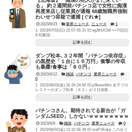
【北海道】「痴漢の犯人がまた来てい
る」 約２週間前パチンコ店で女性に痴漢
再度来店し従業員が通報 68歳無職男強制
わいせつ容疑で逮捕 [ぐれ★]
2023/8/23
業界ニュース
,
ニュース
1
1: 2023/07/02(日) 22:07:05.31 ID:eg3lHJCb9 >>7/2(日)
9:41配信 ...
記事を読む
ダンプ松本､３２年間「パチンコ依存症」
の黒歴史「１台に１６万円」衝撃の年収
も暴露!食事は「８０円」
2023/6/12
雑談
,
パチンコ
,
業界ニュース
0
1: 2023/06/02(金) 16:26:24.60 ID:p3kwunMm 女子プロ
レスラーのダンプ松本（６２）が２日深夜...
記事を読む
パチンコさん、期待されてる新台が「ガ
ンダムSEED」しかないｗｗｗｗｗｗｗｗ
2023/6/9
雑談
,
パチンコ
,
業界ニュース
0
1: 2023/06/02(金) 13:32:56.39 ID:sraP1Kukp この台コ