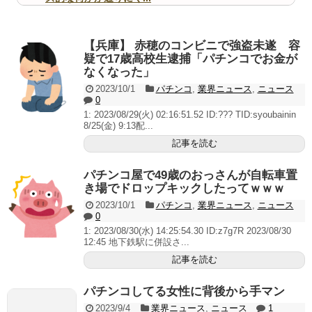
無職のパチンコカス(22)なんやが、ワイの人生どれくら
いヤバいか教えて？...
AngelBeats!とかいうクソアニメの思い出ｗｗｗ
【兵庫】 赤穂のコンビニで強盗未遂 容
疑で17歳高校生逮捕「パチンコでお金が
なくなった」
2023/10/1
パチンコ
,
業界ニュース
,
ニュース
0
Powered by livedoor 相互RSS
1: 2023/08/29(火) 02:16:51.52 ID:??? TID:syoubainin
8/25(金) 9:13配...
記事を読む
パチンコ屋で49歳のおっさんが自転車置
き場でドロップキックしたってｗｗｗ
2023/10/1
パチンコ
,
業界ニュース
,
ニュース
0
1: 2023/08/30(水) 14:25:54.30 ID:z7g7R 2023/08/30
12:45 地下鉄駅に併設さ...
記事を読む
パチンコしてる女性に背後から手マン
2023/9/4
業界ニュース
,
ニュース
1