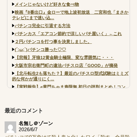
メインじゃないけど好きな食べ物
映画『8番出口』金ローで地上波初放送 二宮和也「まさか
テレビにまで迷い込...
パチンコ完全に引退する方法
パチンカス「エアコン節約で涼しいパチ屋いく」←これ
２円パチンコを打つ事を決意しました。
(´;ω;`)パチンコ勝った♡♡
【悲報】牙狼12黄金騎士極限、変な雰囲気に・・・
大阪市宗右衛門町の違法パチスロ店「GOOD」が摘発
【北斗転生2も落ちた？】最近のパチスロ型式試験はミミズ
的な何かが通りにく...
【実戦報告】e黄門ちゃま寿限無 初日の評判まとめ！コン
プ報告あり！弱予告...
アズールレーン スロット評価はコイン持ちの悪い疑似ボ天
井の軽い絆？
最近のコメント
名無し＠ゾーン
2026/6/7