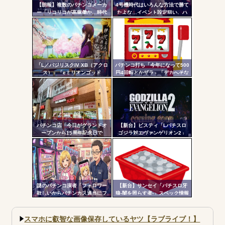
更新
【朗報】複数のパチンコメーカ
4号機時代はいろんな方法で勝て
ー「リコリコが高稼働か…時代
たよな…イベント設定狙い、ハ
ツー
はライトミドルだ！」
イエナ、超技術介入機、新装狙
い…
ル
「L／バジリスクIV XB（アクロ
パチンコ打ち「今年になって500
ス）」「eミリオンゴッド
円4回転とかザラ」「デカへそな
3CHB（メーシー）」「L／Vivy
のに10回転とかザラ」←これほ
／A5（大都）」が検定通過
んまかよ？
パチンコ店「今日がグランドオ
【新台】ビスティ「Lパチスロ
ープンから15周年記念日で
ゴジラ対エヴァンゲリオン2」
す！」←ワイ「五万負けてま
PV第一弾公開！Gの衝撃再
す」
来！！！
謎のパチンコ演者「フォロワー
【新台】サンセイ「パチスロ牙
欲しいからパチンカス適当にフ
狼-闇を照らす者-」スペック情報
ォローしよう」「フォロー返し
判明！純増約9.1枚のAT機、疑似
て来ないやつリムろ」←これで
ボ突破型、究極魔戒RUSHは継続
何回もフォローしてくるのウザ
率82.6%のバトルタイプAT
スマホに叡智な画像保存しているヤツ【ラブライブ！】
がられてますよ