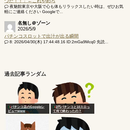
つだ！！」←これやめろ
夜魅館東京や大阪で心も体もリラックスしたい時は、ぜひお気
軽にご連絡ください Googleで...
名無し＠ゾーン
2026/5/9
パチンコスロットで出汁が出る瞬間
8: 2026/04/30(木) 17:44:48.16 ID:2mGa9Mcq0 先読...
過去記事ランダム
パチンコ店のGoogleレ
2円パチンコと10スロっ
ビューwww
て何で終わったの？