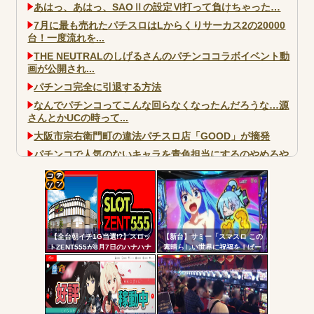
あはっ、あはっ、SAOⅡの設定Ⅵ打って負けちゃった…
7月に最も売れたパチスロはLからくりサーカス2の20000
台！一度流れを...
THE NEUTRALのしげるさんのパチンココラボイベント動
画が公開され...
パチンコ完全に引退する方法
なんでパチンコってこんな回らなくなったんだろうな…源
さんとかUCの時って...
大阪市宗右衛門町の違法パチスロ店「GOOD」が摘発
パチンコで人気のないキャラを青色担当にするのやめろや
ワイ、パチンコ屋店員の目の前で会員カードを握り潰し
「今までありがとう」と...
コテ
無職のパチンコカス(22)なんやが、ワイの人生どれくらい
ヤバいか教えて？...
リン
AngelBeats!とかいうクソアニメの思い出ｗｗｗ
【全台朝イチ1G当選!?】スロッ
【新台】サミー「スマスロ この
- 固
トZENT555が8月7日のハナハナ
素晴らしい世界に祝福を！ぱー
にモーニングを仕込んだらしい
と2」筐体画像が公開される！こ
定リ
ｗｗｗｗ
のすば10周年イベントの会場に
ンク
展示されているらしいぞ！！！
自動
Powered by livedoor 相互RSS