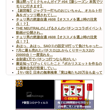
漢は黙ってミクちゃんガイア #04【新シーズン 本気でツ
モりに行きます】
【超悲報】ジャグラー打ちのおじいちゃん、オカルト行
為をガッツリ晒されてし...
チェリ男の悠遊自適 #608【オススメを選ぶ時の注意
点！？】
THE NEUTRALのしげるさんのパチンココラボイベント
動画が公開され...
チェリ男の悠遊自適 #608【オススメを選ぶ時の注意
点！？】
あはっ、あはっ、SAOⅡの設定Ⅵ打って負けちゃった…
7月に最も売れたパチスロはLからくりサーカス2の
20000台！一度流れを...
全財産1万でパチンコ打つなら何がいい
最近知ってびっくりしたこと『ポカリスエットを作るの
に億単位先行投資してい...
【ヤバ杉】日本の無車検車「実は俺たち20万台も走って
ますｗ」←これどうす...
【閲覧注意】俺が近くにいると機械が壊れるんだけどさ
【画像】ペプシコーラ社、「こういうのでいいんだよ」
な新商品を発売
コテ
リン
P新型コロナウィルス
俺くん1時間前からスロット
- 固
の抽選に並んだ結果wwww