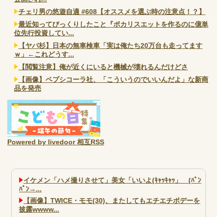
チェリ男の悠遊自適 #608【オススメを選ぶ時の注意点！？】
最近知ってびっくりしたこと『ポカリスエットを作るのに億単
位先行投資してい...
【ヤバ杉】日本の無車検車「実は俺たち20万台も走ってます
ｗ」←これどうす...
【閲覧注意】俺が近くにいると機械が壊れるんだけどさ
【画像】ペプシコーラ社、「こういうのでいいんだよ」な新商
品を発売
Powered by livedoor 相互RSS
イケメン「ハメ撮りさせて」美女「いいよ(ｷｬｯｷｬｯ」 (ﾊﾟﾝ
ﾊﾟﾝ→...
【画像】TWICE・モモ(30)、またしてもエチエチボデーを
披露wwww...