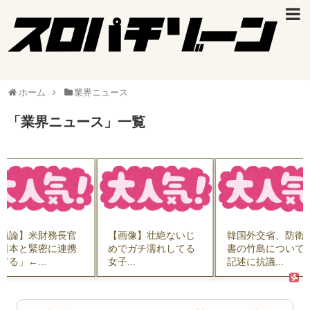
ホーム
業界ニュース
「
業界ニュース
」
一覧
議論】米財務長官
【画像】壮絶ないじ
韓国外交省、防衛
日本と緊密に連携
めでガチ濡れしてる
書の竹島について
てる」←...
女子...
記述に抗議...