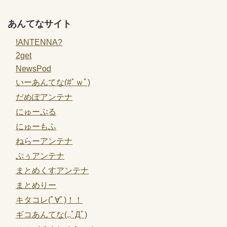
あんてなサイト
!ANTENNA?
2get
NewsPod
いーあんてな(#ﾟｗﾟ)
だめぽアンテナ
にゅーぷる
にゅーもふ
ねらーアンテナ
ぷぅアンテナ
まとめくすアンテナ
まとめりー
キタコレ(ﾟ∀ﾟ)！！
ギコあんてな(,,ﾟДﾟ)