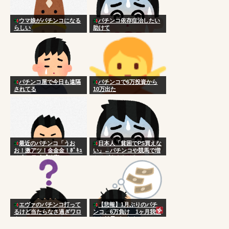
ウマ娘がパチンコになる
パチンコ依存症治したい
らしい
助けて
パチンコ屋で今日も遠隔
パチンコで6万投資から
されてる
10万出た
最近のパチンコ「うお
日本人「貧困でPS買えな
お！激アツ！金金金！ﾎﾟｷｭ
い」←パチンコや競馬で増
ｰﾝ！」ワイ「確変か？」
やせばええだけなのにアホ
エヴァのパチンコ打って
【悲報】1月ぶりのパチ
るけど当たらなさ過ぎワロ
ンコ、6万負け 1ヶ月我慢
タ
した結果がこれなのか？