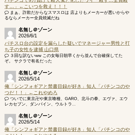
パチンコで9万負けて殺人鬼と化したワイ「殺す…全員殺
Powered by livedoor 相互RSS
す…」←こいつを救え！！！
まぁ、詐欺だからなスマスロは 店よりもメーカーが悪いからや
るならメーカー全員焼滅だね
名無し＠ゾーン
2026/6/1
パチスロ台の設定を漏らした疑いでマネージャー男性と打
ち子の女性を逮捕 山口県
３回な訳ないww この女毎日朝早くから並んで台確保してた
ぞ。 サクラで有名だった
名無し＠ゾーン
2026/5/14
俺「シンフォギアと禁書目録が好き」知人「パチンコのや
つだ！！」←これやめろ
ついでに東京卍や東京喰種、GARO、北斗の拳、エヴァ、エウ
レカセブン、ダンバイン、ウルトラ...
名無し＠ゾーン
2026/5/14
俺「シンフォギアと禁書目録が好き」知人「パチンコのや