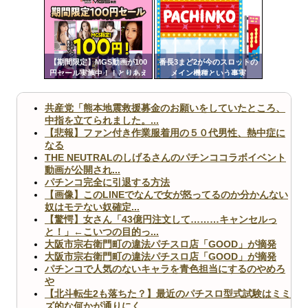
定リ
Powered by livedoor 相互RSS
ンク
自動
更新
【期間限定】MGS動画が100
番長3まど2が今のスロットの
円セール実施中！！とりあえ
メイン機種という事実
ツー
ず全部買うやろｗｗｗｗｗ
ル
共産党「熊本地震救援募金のお願いをしていたところ、
中指を立てられました。...
【悲報】ファン付き作業服着用の５０代男性、熱中症に
なる
THE NEUTRALのしげるさんのパチンココラボイベント
動画が公開され...
パチンコ完全に引退する方法
【画像】このLINEでなんで女が怒ってるのか分かんない
奴はモテない奴確定...
【驚愕】女さん「43億円注文して………キャンセルっ
と！」←こいつの目的っ...
大阪市宗右衛門町の違法パチスロ店「GOOD」が摘発
大阪市宗右衛門町の違法パチスロ店「GOOD」が摘発
パチンコで人気のないキャラを青色担当にするのやめろ
や
【北斗転生2も落ちた？】最近のパチスロ型式試験はミミ
ズ的な何かが通りにく...