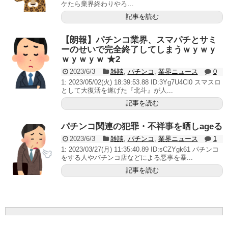
ケたら業界終わりやろ…
記事を読む
【朗報】パチンコ業界、スマパチとサミ
ーのせいで完全終了してしまうｗｙｗｙ
ｗｙｗｙｗ ★2
2023/6/3
雑談
,
パチンコ
,
業界ニュース
0
1: 2023/05/02(火) 18:39:53.88 ID:3Yg7U4Cl0 スマスロ
として大復活を遂げた『北斗』が人...
記事を読む
パチンコ関連の犯罪・不祥事を晒しageる
2023/6/3
雑談
,
パチンコ
,
業界ニュース
1
1: 2023/03/27(月) 11:35:40.89 ID:sCZYgk61 パチンコ
をする人やパチンコ店などによる悪事を暴...
記事を読む