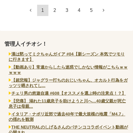
1
2
3
4
5
管理人イチオシ！
漢は黙ってミクちゃんガイア #04【新シーズン 本気でツモり
に行きます】
【動画あり】常連からしたら迷惑でしかない情報がこちらｗｗ
ｗｗｗ
【超悲報】ジャグラー打ちのおじいちゃん、オカルト行為をガ
ッツリ晒されてし...
チェリ男の悠遊自適 #608【オススメを選ぶ時の注意点！？】
【悲痛】 溺れた11歳息子を助けようと川へ…40歳父親が死亡
息子は母親...
イタリア・ナポリ近郊で過去40年で最大規模の地震「M4.7」
の揺れを観測
THE NEUTRALのしげるさんのパチンココラボイベント動画が
公開され...