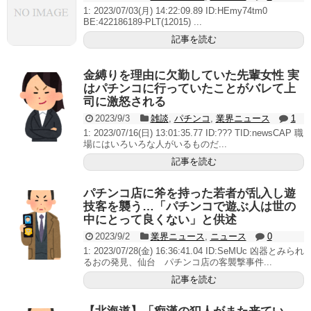
1: 2023/07/03(月) 14:22:09.89 ID:HEmy74tm0
BE:422186189-PLT(12015) ...
記事を読む
金縛りを理由に欠勤していた先輩女性 実
はパチンコに行っていたことがバレて上
司に激怒される
2023/9/3
雑談
,
パチンコ
,
業界ニュース
1
1: 2023/07/16(日) 13:01:35.77 ID:??? TID:newsCAP 職
場にはいろいろな人がいるものだ...
記事を読む
パチンコ店に斧を持った若者が乱入し遊
技客を襲う…「パチンコで遊ぶ人は世の
中にとって良くない」と供述
2023/9/2
業界ニュース
,
ニュース
0
1: 2023/07/28(金) 16:36:41.04 ID:SeMUc 凶器とみられ
るおの発見、仙台 パチンコ店の客襲撃事件...
記事を読む