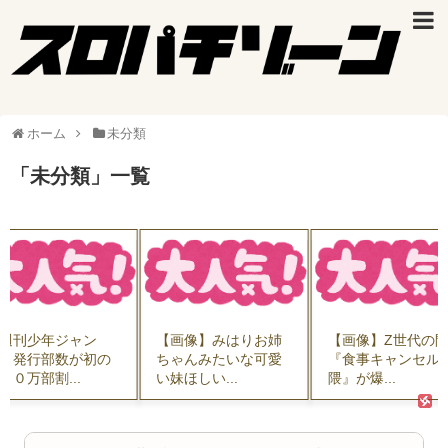
ホーム
未分類
「
未分類
」
一覧
週刊少年ジャン
【画像】みはりお姉
【画像】Z世代の
」発行部数が初の
ちゃんみたいな可愛
『食事キャンセル
００万部割...
い妹ほしい...
隈』が爆...