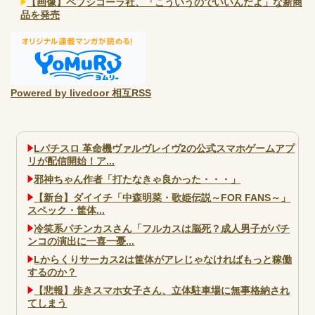
【画像】ペプシコーラ社、「こういうのでいいんだよ」な新商
品を発売
Powered by livedoor 相互RSS
Lパチスロ 革命機ヴァルヴレイヴ2の公式スマホゲームアプ
リが配信開始！ア...
邪神ちゃん作者「打たなきゃ良かった・・・」
【新台】ダイイチ「中森明菜・歌姫伝説～FOR FANS～」
スペック・筐体...
冷笑系パチンカスさん「フルカスは脳死？成人男子がパチ
ンコの演出に一喜一憂...
Lからくりサーカス2は筐体がアレじゃなければもっと稼働
するのか？
【悲報】歩きスマホ女子さん、立体駐車場に無事格納され
てしまう