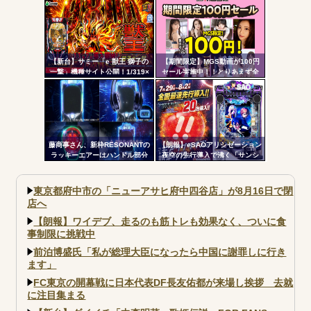
いなｗｗｗ
ボ突破型、究極魔戒RUSHは継続
率82.6%のバトルタイプAT
【新台】サミー「e 獣王 獅子の
【期間限定】MGS動画が100円
一撃」機種サイト公開！1/319×
セール実施中！！とりあえず全
ドデカSTRAIGHT、右の1/2で平
部買うやろｗｗｗｗｗ
均9,800個のサバチャンに突入
藤商事さん、新枠RESONANTの
【朗報】eSAOアリシゼーション
ラッキーエアーはハンドル部分
夜空の先行導入で沸く「サンシ
からのみで枠上部からの風は無
ャインKYORAKU平針」2日連続
い模様。ヅラに配慮したか？
で総差枚10万枚超えの祭りを開
催中ｗｗｗｗ
東京都府中市の「ニューアサヒ府中四谷店」が8月16日で閉
店へ
【朗報】ワイデブ、走るのも筋トレも効果なく、ついに食
事制限に挑戦中
前泊博盛氏「私が総理大臣になったら中国に謝罪しに行き
ます」
FC東京の開幕戦に日本代表DF長友佑都が来場し挨拶 去就
に注目集まる