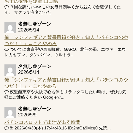
ち子の女性を逮捕 山口県
３回な訳ないww この女毎日朝早くから並んで台確保してた
ぞ。 サクラで有名だった
名無し＠ゾーン
2026/5/14
俺「シンフォギアと禁書目録が好き」知人「パチンコのや
つだ！！」←これやめろ
ついでに東京卍や東京喰種、GARO、北斗の拳、エヴァ、エウ
レカセブン、ダンバイン、ウルトラ...
名無し＠ゾーン
2026/5/14
俺「シンフォギアと禁書目録が好き」知人「パチンコのや
つだ！！」←これやめろ
夜魅館東京や大阪で心も体もリラックスしたい時は、ぜひお気
軽にご連絡ください Googleで...
名無し＠ゾーン
2026/5/9
パチンコスロットで出汁が出る瞬間
8: 2026/04/30(木) 17:44:48.16 ID:2mGa9Mcq0 先読...