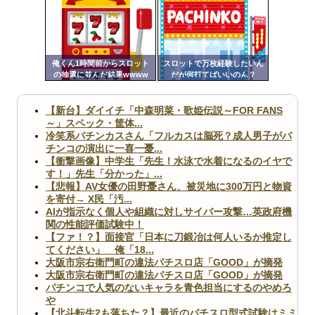
ぷりを痛烈に指摘してしまう
定リ
ンク
Powered by livedoor 相互RSS
自動
更新
俺くん1時間前からスロット
スロットで万枚経験したいん
の抽選に並んだ結果wwww
だが何打てばいいのん？
ツー
ル
【新台】ダイイチ「中森明菜・歌姫伝説～FOR FANS
～」スペック・筐体...
冷笑系パチンカスさん「フルカスは脳死？成人男子がパ
チンコの演出に一喜一憂...
【衝撃画像】中学生「先生！水泳で水着になるのイヤで
す！」先生「分かった」...
【悲報】AV女優の田野憂さん、被災地に300万円と物資
を寄付→ X民「汚...
AIが指示なく個人や組織に対しサイバー攻撃…英政府機
関の性能評価試験中！
【ファ！？】面接官「日本に刀鍛冶は何人いるか推定し
てください」 俺「18...
大阪市宗右衛門町の違法パチスロ店「GOOD」が摘発
大阪市宗右衛門町の違法パチスロ店「GOOD」が摘発
パチンコで人気のないキャラを青色担当にするのやめろ
や
【北斗転生2も落ちた？】最近のパチスロ型式試験はミミ