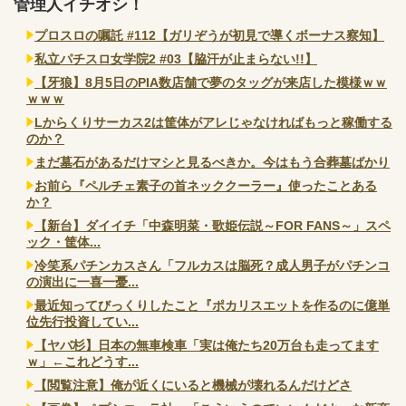
管理人イチオシ！
プロスロの嘱託 #112【ガリぞうが初見で導くボーナス察知】
私立パチスロ女学院2 #03【脇汗が止まらない!!】
【牙狼】8月5日のPIA数店舗で夢のタッグが来店した模様ｗｗ
ｗｗｗ
Lからくりサーカス2は筐体がアレじゃなければもっと稼働する
のか？
まだ墓石があるだけマシと見るべきか。今はもう合葬墓ばかり
お前ら『ペルチェ素子の首ネッククーラー』使ったことある
か？
【新台】ダイイチ「中森明菜・歌姫伝説～FOR FANS～」スペ
ック・筐体...
冷笑系パチンカスさん「フルカスは脳死？成人男子がパチンコ
の演出に一喜一憂...
最近知ってびっくりしたこと『ポカリスエットを作るのに億単
位先行投資してい...
【ヤバ杉】日本の無車検車「実は俺たち20万台も走ってます
ｗ」←これどうす...
【閲覧注意】俺が近くにいると機械が壊れるんだけどさ