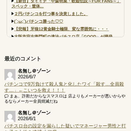
【新台】ダイイチ「中森明菜・歌姫伝説～FOR FANS～」
スペック・筐体...
２円パチンコを打つ事を決意しました。
(´;ω;`)パチンコ勝った♡♡
【悲報】牙狼12黄金騎士極限、変な雰囲気に・・・
大阪市宗右衛門町の違法パチスロ店「GOOD」が摘発
【北斗転生2も落ちた？】最近のパチスロ型式試験はミミズ
的な何かが通りにく...
【実戦報告】e黄門ちゃま寿限無 初日の評判まとめ！コン
最近のコメント
プ報告あり！弱予告...
アズールレーン スロット評価はコイン持ちの悪い疑似ボ天
名無し＠ゾーン
井の軽い絆？
2026/6/7
パチンコで9万負けて殺人鬼と化したワイ「殺す…全員殺
す…」←こいつを救え！！！
まぁ、詐欺だからなスマスロは 店よりもメーカーが悪いからや
るならメーカー全員焼滅だね
Powered by livedoor 相互RSS
名無し＠ゾーン
2026/6/1
パチスロ台の設定を漏らした疑いでマネージャー男性と打