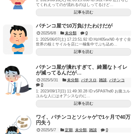
てくれえってのが流れるのはしってるけど...
記事を読む
パチンコ屋で10万負けたわけだが
2025/6/8
未分類
0
1: 2025/06/07(土) 17:23:51.92 ID:HzH05nxN0 今すぐ全
世界の核ミサイルを店に一極集中でぶち込め...
記事を読む
パチンコ屋が潰れすぎて、綺麗なトイレ
が減ってるんだが…
2025/5/31
未分類
,
パチスロ
,
雑談
,
パチンコ
0
1: 2023/09/17(日) 11:49:30.28 ID:v5PA97hd0 お腹ユル
ユルな人にはオアシスなのに…
記事を読む
ワイ、パチンコとソシャゲで1ヶ月で40万
円失う
2025/5/7
定期
,
未分類
,
雑談
0