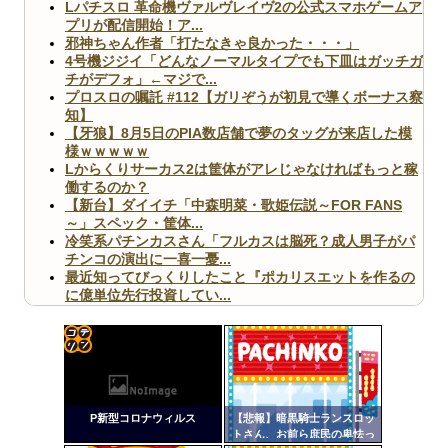
Lパチスロ 革命機ヴァルヴレイヴ2の公式スマホゲームア
プリが配信開始！ア...
邪神ちゃん作者「打たなきゃ良かった・・・」
4号機ジジイ「どんなノーマルタイプでも下皿はガッチガ
チがデフォ」←マジで...
プロスロの嘱託 #112【ガリぞうが初見で導くボーナス察
知】
【牙狼】8月5日のPIA数店舗で夢のタッグが来店した模
様ｗｗｗｗｗ
Lからくりサーカス2は筐体がアレじゃなければもっと稼
働するのか？
【新台】ダイイチ「中森明菜・歌姫伝説～FOR FANS
～」スペック・筐体...
冷笑系パチンカスさん「フルカスは脳死？成人男子がパ
チンコの演出に一喜一憂...
最近知ってびっくりしたこと『ポカリスエットを作るの
に億単位先行投資してい...
【ヤバ杉】日本の無車検車「実は俺たち20万台も走って
ますｗ」←これどうす...
【閲覧注意】俺が近くにいると機械が壊れるんだけどさ
【画像】ペプシコーラ社、「こういうのでいいんだよ」
コテ
な新商品を発売
リン
P新型コロナウィルス
【悲報】暗黒騎士ランスロッ
- 固
トさん、お前ら庶民の卑怯っ