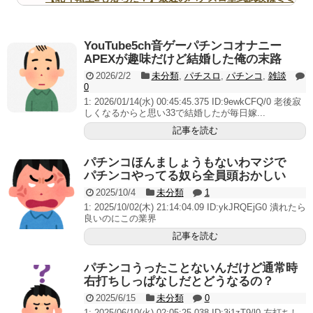
ズ的な何かが通りにく...
無職のパチンコカス(22)なんやが、ワイの人生どれくら
いヤバいか教えて？...
YouTube5ch音ゲーパチンコオナニー
AngelBeats!とかいうクソアニメの思い出ｗｗｗ
APEXが趣味だけど結婚した俺の末路
2026/2/2
未分類
,
パチスロ
,
パチンコ
,
雑談
0
1: 2026/01/14(水) 00:45:45.375 ID:9ewkCFQ/0 老後寂
しくなるからと思い33で結婚したが毎日嫁...
Powered by livedoor 相互RSS
記事を読む
パチンコほんましょうもないわマジで
パチンコやってる奴ら全員頭おかしい
2025/10/4
未分類
1
1: 2025/10/02(木) 21:14:04.09 ID:ykJRQEjG0 潰れたら
良いのにこの業界
記事を読む
パチンコうったことないんだけど通常時
右打ちしっぱなしだとどうなるの？
2025/6/15
未分類
0
1: 2025/06/10(火) 02:05:25.038 ID:3i1zT9/l0 左打ちし