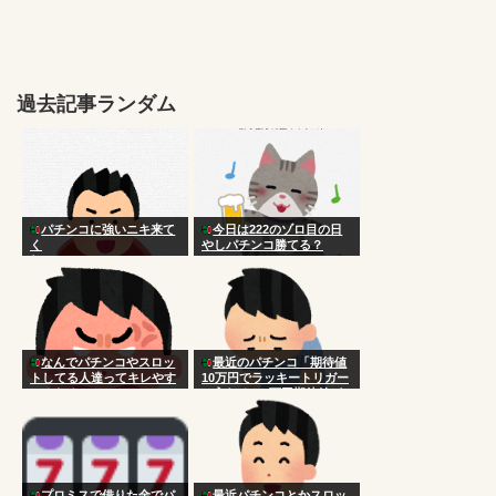
過去記事ランダム
パチンコに強いニキ来て
今日は222のゾロ目の日
く
やしパチンコ勝てる？
れ！！！！！！！！！！！
！！！！！！！！！！
なんでパチンコやスロッ
最近のパチンコ「期待値
トしてる人達ってキレやす
10万円でラッキートリガー
いんだろ
に入れると3万円期待値が
手に入るよ！」
プロミスで借りた金でパ
最近パチンコとかスロッ