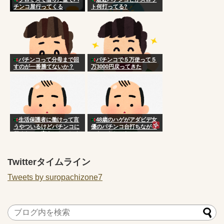
チンコ屋行ってくる
ト何打ってる?
パチンコって分母まで回
パチンコで５万使って５
すのが一番勝てないか？
万3000円戻ってきた
生活保護者に働けって言
48歳のハゲがアダビデ女
うやついるけどパチンコに
優のパチンコ台打ちながら
行くなって言うのおかしく
ニヤニヤしてたwww
ない？
Twitterタイムライン
Tweets by suropachizone7