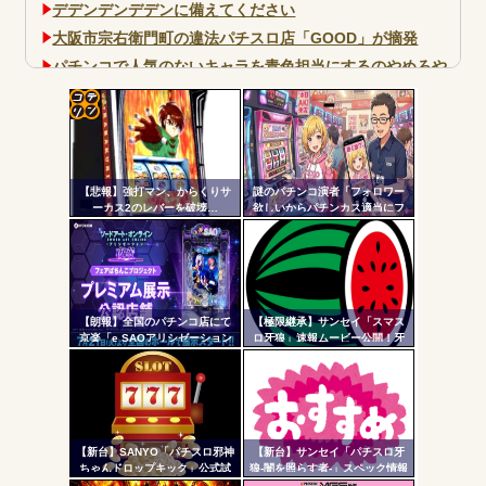
デデンデンデデンに備えてください
大阪市宗右衛門町の違法パチスロ店「GOOD」が摘発
パチンコで人気のないキャラを青色担当にするのやめろや
ワイ、パチンコ屋店員の目の前で会員カードを握り潰し
「今までありがとう」と...
コテ
無職のパチンコカス(22)なんやが、ワイの人生どれくらい
ヤバいか教えて？...
リン
AngelBeats!とかいうクソアニメの思い出ｗｗｗ
【悲報】強打マン、からくりサ
謎のパチンコ演者「フォロワー
- 固
ーカス2のレバーを破壊…
欲しいからパチンカス適当にフ
ォローしよう」「フォロー返し
定リ
て来ないやつリムろ」←これで
ンク
何回もフォローしてくるのウザ
がられてますよ
自動
Powered by livedoor 相互RSS
更新
【朗報】全国のパチンコ店にて
【極限継承】サンセイ「スマス
京楽「e SAOアリシゼーション
ロ牙狼」速報ムービー公開！牙
ツー
夜空」のデモ機プレミアム展示
狼の名に恥じぬ出玉性能がパチ
が始まる！SAOファンは急
ンコからスロットへ
ル
げ！！！
【新台】SANYO「パチスロ邪神
【新台】サンセイ「パチスロ牙
ちゃんドロップキック」公式試
狼-闇を照らす者-」スペック情報
打動画公開！演出の作り込みい
判明！純増約9.1枚のAT機、疑似