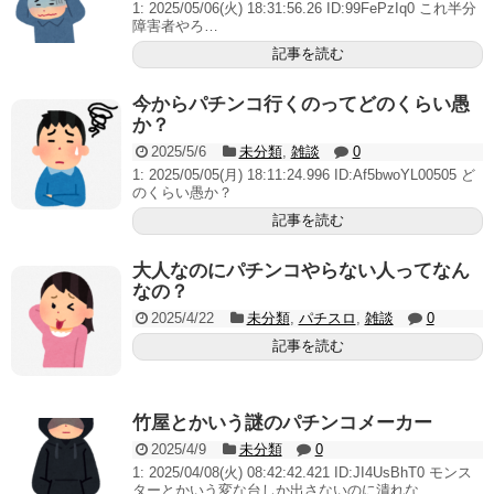
1: 2025/05/06(火) 18:31:56.26 ID:99FePzIq0 これ半分
障害者やろ…
記事を読む
今からパチンコ行くのってどのくらい愚
か？
2025/5/6
未分類
,
雑談
0
1: 2025/05/05(月) 18:11:24.996 ID:Af5bwoYL00505 ど
のくらい愚か？
記事を読む
大人なのにパチンコやらない人ってなん
なの？
2025/4/22
未分類
,
パチスロ
,
雑談
0
記事を読む
竹屋とかいう謎のパチンコメーカー
2025/4/9
未分類
0
1: 2025/04/08(火) 08:42:42.421 ID:JI4UsBhT0 モンス
ターとかいう変な台しか出さないのに潰れな...