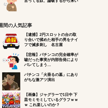
言ってる奴、論破するから来い
週間の人気記事
【逮捕】2円スロットの台の取
り合いで揉めた相手の男をナイ
フで滅多刺し 名古屋
【悲報】パチンコの完全確率が
嘘だった事実が内部告発により
バレてしまう…
パチンコ「火垂るの墓」にあり
がちな激アツ演出
【画像】ジャグラーで1日中 下
皿モミモミしているグラフｗｗ
ｗ これ楽しいのか？