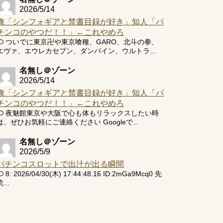
2026/5/14
俺「シンフォギアと禁書目録が好き」知人「パ
チンコのやつだ！！」←これやめろ
ついでに東京卍や東京喰種、GARO、北斗の拳、
エヴァ、エウレカセブン、ダンバイン、ウルトラ...
名無し＠ゾーン
2026/5/14
俺「シンフォギアと禁書目録が好き」知人「パ
チンコのやつだ！！」←これやめろ
夜魅館東京や大阪で心も体もリラックスしたい時
は、ぜひお気軽にご連絡ください Googleで...
名無し＠ゾーン
2026/5/9
パチンコスロットで出汁が出る瞬間
8: 2026/04/30(木) 17:44:48.16 ID:2mGa9Mcq0 先
...