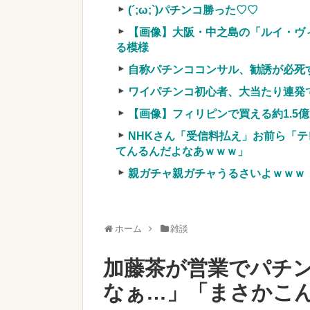
【爆笑動画】ママさん「新しい洗濯機
(´;ω;`)パチンコ勝った♡♡
w w w w w w w
NEW!
【画像】大阪・中之島の「ルイ・ヴ
【速報】ルフィの幹部、懲役20年
る模様
【画像】俺たちの姫、佳子さまのお
自称パチンココンサル、勧誘が必死
w w w w w w w w
NEW!
ワイパチンコ初心者、大当たり連発
実質確率という罠
車上のテントでキャンプ 民泊施設が
【画像】フィリピンで買える約1.5
【競馬・難解】6/30(水)第44回帝王賞(
NHKさん「受信料払え」お前ら「テ
名機が生まれなかった悲しい枠
てんるんだよなあｗｗｗ」
親ガチャ親ガチャうるさいよｗｗｗ
ホーム
雑談
Powered by livedoor 相互RSS
加藤茶が営業でパチ
なぁ…」「まさかこ