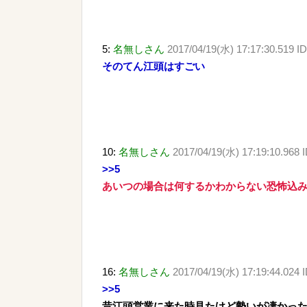
5:
名無しさん
2017/04/19(水) 17:17:30.519 ID
そのてん江頭はすごい
10:
名無しさん
2017/04/19(水) 17:19:10.968 I
>>5
あいつの場合は何するかわからない恐怖込
16:
名無しさん
2017/04/19(水) 17:19:44.024
>>5
昔江頭営業に来た時見たけど勢いが凄かっ