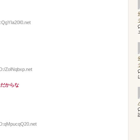
:QgYIa20I0.net
D:/ZolNqbxp.net
みだからな
読
 ID:qMpucqQ20.net
た