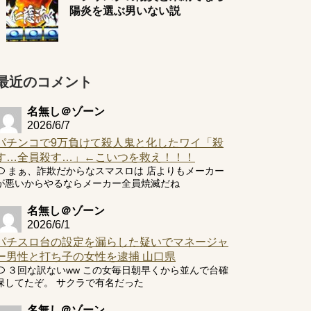
陽炎を選ぶ男いない説
最近のコメント
名無し＠ゾーン
2026/6/7
パチンコで9万負けて殺人鬼と化したワイ「殺
す…全員殺す…」←こいつを救え！！！
まぁ、詐欺だからなスマスロは 店よりもメーカー
が悪いからやるならメーカー全員焼滅だね
名無し＠ゾーン
2026/6/1
パチスロ台の設定を漏らした疑いでマネージャ
ー男性と打ち子の女性を逮捕 山口県
３回な訳ないww この女毎日朝早くから並んで台確
保してたぞ。 サクラで有名だった
名無し＠ゾーン