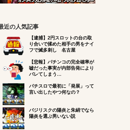
最近の人気記事
【逮捕】2円スロットの台の取
り合いで揉めた相手の男をナイ
フで滅多刺し 名古屋
【悲報】パチンコの完全確率が
嘘だった事実が内部告発により
バレてしまう…
パチスロで最初に「発展」って
言い出したやつ何なの？
バジリスクの陽炎と朱絹でなら
陽炎を選ぶ男いない説