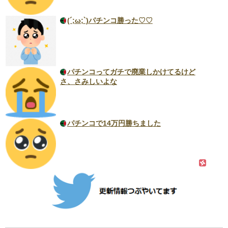
(´;ω;`)パチンコ勝った♡♡
パチンコってガチで廃業しかけてるけど
さ、さみしいよな
パチンコで14万円勝ちました