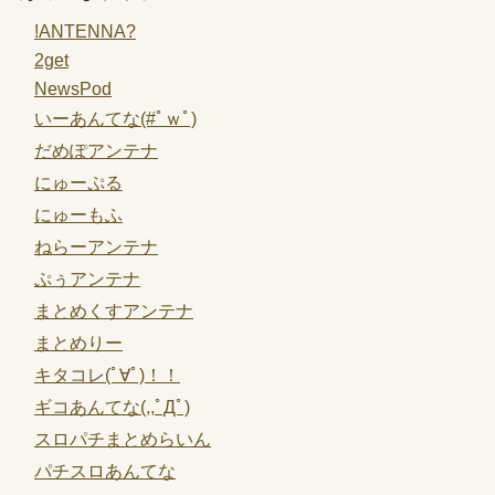
!ANTENNA?
2get
NewsPod
いーあんてな(#ﾟｗﾟ)
だめぽアンテナ
にゅーぷる
にゅーもふ
ねらーアンテナ
ぷぅアンテナ
まとめくすアンテナ
まとめりー
キタコレ(ﾟ∀ﾟ)！！
ギコあんてな(,,ﾟДﾟ)
スロパチまとめらいん
パチスロあんてな