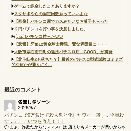
ゲームで課金したことありますか？
スタサポやらの固定回数系っていいよな
【画像】パチンコ屋でカスみたいなお菓子もらった
２円パチンコを打つ事を決意しました。
(´;ω;`)パチンコ勝った♡♡
【悲報】牙狼12黄金騎士極限、変な雰囲気に・・・
大阪市宗右衛門町の違法パチスロ店「GOOD」が摘発
【北斗転生2も落ちた？】最近のパチスロ型式試験はミミズ
的な何かが通りにく...
【実戦報告】e黄門ちゃま寿限無 初日の評判まとめ！コン
プ報告あり！弱予告...
アズールレーン スロット評価はコイン持ちの悪い疑似ボ天
最近のコメント
井の軽い絆？
名無し＠ゾーン
2026/6/7
パチンコで9万負けて殺人鬼と化したワイ「殺す…全員殺
す…」←こいつを救え！！！
Powered by livedoor 相互RSS
まぁ、詐欺だからなスマスロは 店よりもメーカーが悪いからや