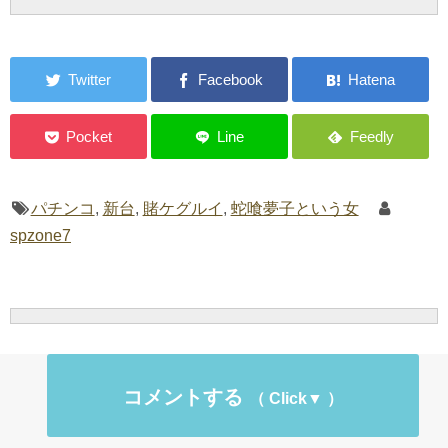
パチンコ
,
新台
,
賭ケグルイ
,
蛇喰夢子という女
spzone7
コメントする