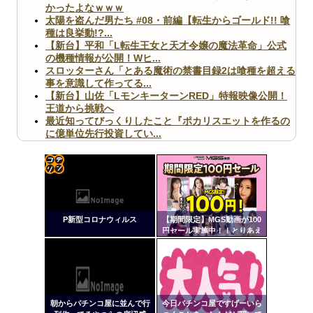
かったよなｗｗｗ
太陽を盗んだ男たち #08・前編【転生からゴールド!! 喰
種は良挙動!?...
【新台】平和「L転生王女と天才令嬢の魔法革命」公式
の機種情報が公開！Wヒ...
スロッターさん「とある魔術の禁書目録2は喰種を超える
事を意識して作ってる...
【新台】山佐「LモンキーターンRED」特報映像公開！
王道から挑戦へ
最近知ってびっくりしたこと『ポカリスエットを作るの
に億単位先行投資してい...
【ヤバ杉】日本の無車検車「実は俺たち20万台も走って
ますｗ」←これどうす...
【閲覧注意】俺が近くにいると機械が壊れるんだけどさ
【画像】ペプシコーラ社、「こういうのでいいんだよ」
コテ
な新商品を発売
リン
P新型コロナウィルス
【期間限定】MGS動画が100
- 固
円セール実施中！！とりあえ
ず全部買うやろｗｗｗｗｗ
定リ
ンク
Powered by livedoor 相互RSS
自動
更新
朝からパチンコ屋に並んで行
今日パチンコ屋ですげーいら