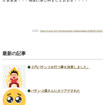
引用元:
https://nova.5ch.net/test/read.cgi/livegalileo/1682871622/
最新の記事
２円パチンコを打つ事を決意しました。
パチンコ屋さんにカツアゲされた