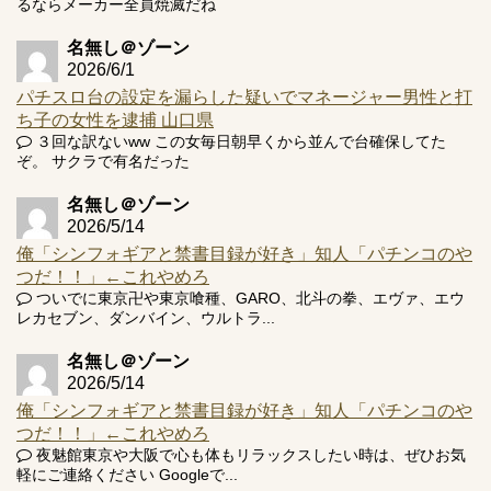
るならメーカー全員焼滅だね
名無し＠ゾーン
2026/6/1
パチスロ台の設定を漏らした疑いでマネージャー男性と打
ち子の女性を逮捕 山口県
３回な訳ないww この女毎日朝早くから並んで台確保してた
ぞ。 サクラで有名だった
名無し＠ゾーン
2026/5/14
俺「シンフォギアと禁書目録が好き」知人「パチンコのや
つだ！！」←これやめろ
ついでに東京卍や東京喰種、GARO、北斗の拳、エヴァ、エウ
レカセブン、ダンバイン、ウルトラ...
名無し＠ゾーン
2026/5/14
俺「シンフォギアと禁書目録が好き」知人「パチンコのや
つだ！！」←これやめろ
夜魅館東京や大阪で心も体もリラックスしたい時は、ぜひお気
軽にご連絡ください Googleで...