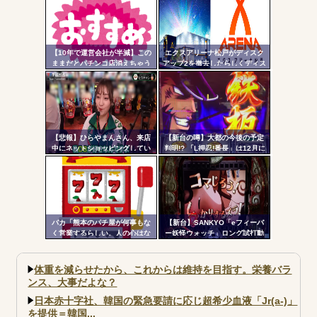
ル
超えの現行最強スペックは伊達
じゃないな…
【10年で運営会社が半減】この
エクスアリーナ松戸がディスク
ままだとパチンコ店消えちゃう
アップ2を撤去したらしくディス
けど…それでいいの？
クアッパーさん達から落胆の声
【悲報】ひらやまんさん、来店
【新台の噂】大都の今後の予定
中にネットショッピングしてい
判明!? 「L押忍!番長」は12月に
る様子を撮影された挙句シバタ
登場か
ーさんに密告されてしまう…
バカ「熊本のパチ屋が何事もな
【新台】SANKYO「eフィーバ
く営業するらしい。人の心はな
ー妖怪ウォッチ」ロング試打動
いのか」←なんでも自粛させた
画&反応まとめ！妖怪ウォッチ世
がるヤツって害悪だよな
代がパチンコデビューしまくり
そうな予感
体重を減らせたから、これからは維持を目指す。栄養バラ
ンス、大事だよな？
日本赤十字社、韓国の緊急要請に応じ超希少血液「Jr(a-)」
を提供＝韓国...