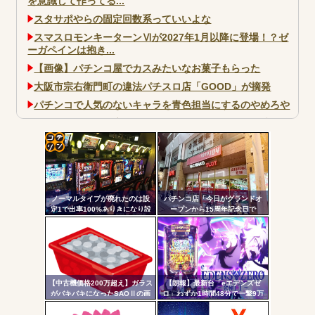
を意識して作ってる...
スタサポやらの固定回数系っていいよな
スマスロモンキーターンⅥが2027年1月以降に登場！？ゼ
ーガペインは抱き...
【画像】パチンコ屋でカスみたいなお菓子もらった
大阪市宗右衛門町の違法パチスロ店「GOOD」が摘発
パチンコで人気のないキャラを青色担当にするのやめろや
ワイ、パチンコ屋店員の目の前で会員カードを握り潰し
「今までありがとう」と...
無職のパチンコカス(22)なんやが、ワイの人生どれくらい
コテ
ヤバいか教えて？...
リン
AngelBeats!とかいうクソアニメの思い出ｗｗｗ
ノーマルタイプが廃れたのは設
パチンコ店「今日がグランドオ
- 固
定1で出率100%ありきになり設
ープンから15周年記念日で
定1放置がデフォになったから
す！」←ワイ「五万負けてま
定リ
す」
ンク
自動
Powered by livedoor 相互RSS
更新
【中古機価格200万超え】ガラス
【朗報】最新台「eエデンズゼ
がバキバキになったSAOⅡの画
ロ」わずか1時間48分で一撃9万
ツー
像が話題に…
5000発コンプリートを達成して
しまうｗ 究極LT期待出玉2万発