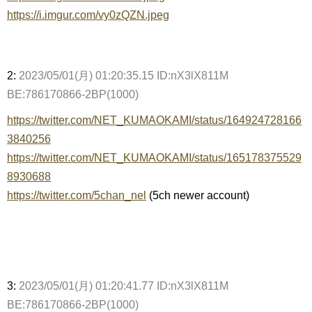
https://i.imgur.com/vy0zQZN.jpeg
2:
2023/05/01(月) 01:20:35.15 ID:nX3lX811M
BE:786170866-2BP(1000)
https://twitter.com/NET_KUMAOKAMI/status/164924728166
3840256
https://twitter.com/NET_KUMAOKAMI/status/165178375529
8930688
https://twitter.com/5chan_nel
(5ch newer account)
3:
2023/05/01(月) 01:20:41.77 ID:nX3lX811M
BE:786170866-2BP(1000)