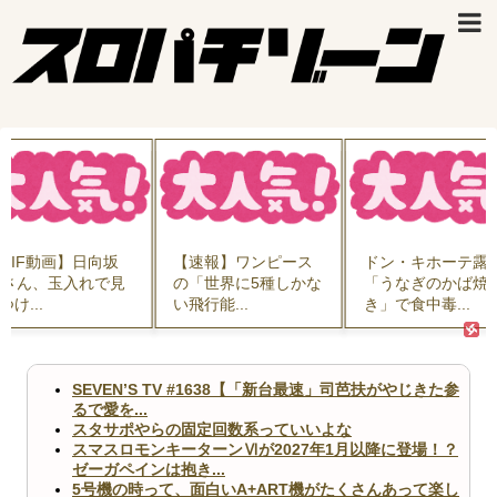
GIF動画】日向坂
【速報】ワンピース
ドン・キホーテ露
6さん、玉入れで見
の「世界に5種しかな
「うなぎのかば焼
つけ...
い飛行能...
き」で食中毒...
SEVEN’S TV #1638【「新台最速」司芭扶がやじきた参
るで愛を...
スタサポやらの固定回数系っていいよな
スマスロモンキーターンⅥが2027年1月以降に登場！？
ゼーガペインは抱き...
5号機の時って、面白いA+ART機がたくさんあって楽し