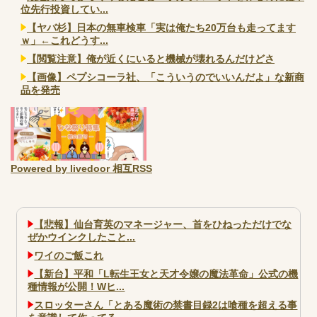
位先行投資してい...
【ヤバ杉】日本の無車検車「実は俺たち20万台も走ってます
ｗ」←これどうす...
【閲覧注意】俺が近くにいると機械が壊れるんだけどさ
【画像】ペプシコーラ社、「こういうのでいいんだよ」な新商
品を発売
Powered by livedoor 相互RSS
【悲報】仙台育英のマネージャー、首をひねっただけでな
ぜかウインクしたこと...
ワイのご飯これ
【新台】平和「L転生王女と天才令嬢の魔法革命」公式の機
種情報が公開！Wヒ...
スロッターさん「とある魔術の禁書目録2は喰種を超える事