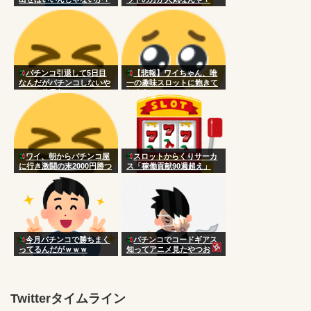
パチンコ引退して5日目
【悲報】ワイちゃん、唯
なんだがパチンコしないや
一の趣味スロットに飽きて
つって休日何してんの？
しまう
ワイ、朝からパチンコ屋
スロットからくりサーカ
に行き激闘の末2000円勝つ
ス「稼働貢献90週超え」
今月パチンコで勝ちまく
パチンコでコードギアス
ってるんだがｗｗｗ
知ってアニメ見たやつお
る？
Twitterタイムライン