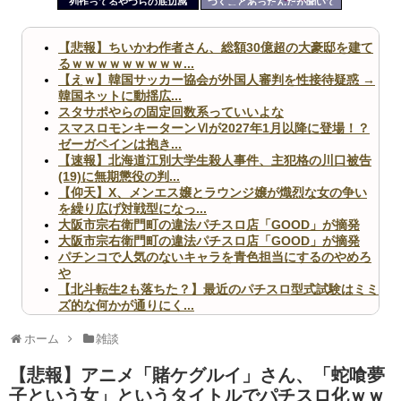
列作ってるやつらの底辺感
つくことあったんだが聞いて
ツー
ww
くれ
ル
【悲報】ちいかわ作者さん、総額30億超の大豪邸を建て
るｗｗｗｗｗｗｗｗｗ...
【えｗ】韓国サッカー協会が外国人審判を性接待疑惑 →
韓国ネットに動揺広...
スタサポやらの固定回数系っていいよな
スマスロモンキーターンⅥが2027年1月以降に登場！？
ゼーガペインは抱き...
【速報】北海道江別大学生殺人事件、主犯格の川口被告
(19)に無期懲役の判...
【仰天】X、メンエス嬢とラウンジ嬢が熾烈な女の争い
を繰り広げ対戦型になっ...
大阪市宗右衛門町の違法パチスロ店「GOOD」が摘発
大阪市宗右衛門町の違法パチスロ店「GOOD」が摘発
パチンコで人気のないキャラを青色担当にするのやめろ
や
【北斗転生2も落ちた？】最近のパチスロ型式試験はミミ
ズ的な何かが通りにく...
無職のパチンコカス(22)なんやが、ワイの人生どれくら
いヤバいか教えて？...
ホーム
雑談
AngelBeats!とかいうクソアニメの思い出ｗｗｗ
【悲報】アニメ「賭ケグルイ」さん、「蛇喰夢
子という女」というタイトルでパチスロ化ｗｗ