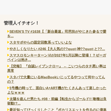
管理人イチオシ！
SEVEN’S TV #1638【「新台最速」司芭扶がやじきた参るで愛
を...
スタサポやらの固定回数系っていいよな
やさしくなりたい #246【大人気の??quot;神??quot;と??...
スマスロモンキーターンⅥが2027年1月以降に登場！？ゼーガ
ペインは抱き...
【悲報】 『自認レイブンクロー』 ← こいつらのタチ悪い率は
異常
スタバで大量にいるMacBookいじってるやつって何やってん
の？
5号機の時って、面白いA+ART機がたくさんあって楽しかった
よなｗｗｗ
太陽を盗んだ男たち #08・前編【転生からゴールド!! 喰種は良
挙動!?...
最近知ってびっくりしたこと『ポカリスエットを作るのに億単