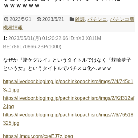
ｗｗｗｗｗｗ
Powered by livedoor 相互RSS
2023/5/21
2023/5/21
雑談
,
パチンコ
,
パチンコ新
機種情報
1:
2023/05/01(月) 01:20:22.66 ID:nX3lX811M
BE:786170866-2BP(1000)
なぜか『賭ケグルイ』というタイトルではなく『蛇喰夢子
という女』というタイトルでパチスロ化へｗｗｗ
https://livedoor.blogimg.jp/pachinkopachisro/imgs/7/4/745d1
3a1.jpg
https://livedoor.blogimg.jp/pachinkopachisro/imgs/2/f/2f312af
2.jpg
https://livedoor.blogimg.jp/pachinkopachisro/imgs/7/6/76518
325.jpg
https://i.imgur.com/cxeEJ7z.jpeg